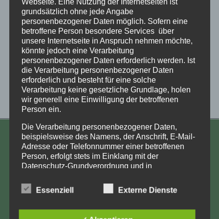
Webseite. Eine Nutzung der Internetseiten ist
grundsätzlich ohne jede Angabe
personenbezogener Daten möglich. Sofern eine
betroffene Person besondere Services über
unsere Internetseite in Anspruch nehmen möchte,
könnte jedoch eine Verarbeitung
personenbezogener Daten erforderlich werden. Ist
die Verarbeitung personenbezogener Daten
erforderlich und besteht für eine solche
Verarbeitung keine gesetzliche Grundlage, holen
wir generell eine Einwilligung der betroffenen
Person ein.
Einberufung von Silke
Die Verarbeitung personenbezogener Daten,
beispielsweise des Namens, der Anschrift, E-Mail-
KONTAKT
Adresse oder Telefonnummer einer betroffenen
Person, erfolgt stets im Einklang mit der
Aufarbeitung und Erforschung
Datenschutz-Grundverordnung und in
Kinderverschickung e.V.
Übereinstimmung mit den für uns geltenden
landesspezifischen Datenschutzbestimmungen.
Anja Röhl
Essenziell
Externe Dienste
Mittels dieser Datenschutzerklärung möchte unser
Kiehlufer 43
Unternehmen die Öffentlichkeit über Art, Umfang
12059 Berlin
und Zweck der von uns erhobenen, genutzten und