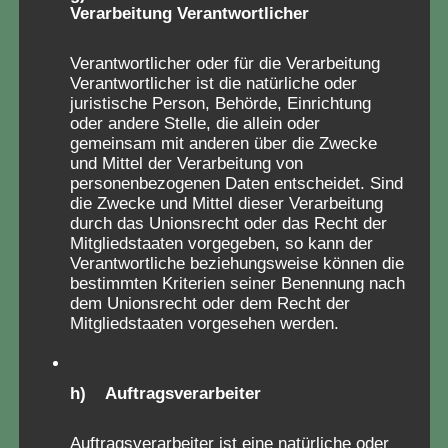
Verarbeitung Verantwortlicher
Seit 2019 engagieren wir uns ehrenamtlich für
die Aufarbeitung eines lange verdrängten
Verantwortlicher oder für die Verarbeitung
Kapitels der deutschen Nachkriegsgeschichte:
Verantwortlicher ist die natürliche oder
juristische Person, Behörde, Einrichtung
der Kinderverschickung.
oder andere Stelle, die allein oder
Über 15.000 Fragebögen von Betroffenen haben
gemeinsam mit anderen über die Zwecke
und Mittel der Verarbeitung von
wir bislang gesammelt – sie bilden den bislang
personenbezogenen Daten entscheidet. Sind
umfassendsten Datenschatz zu diesem
die Zwecke und Mittel dieser Verarbeitung
vergessenen Kapitel systematischer
durch das Unionsrecht oder das Recht der
Mitgliedstaaten vorgegeben, so kann der
Kindesmisshandlungen.
Verantwortliche beziehungsweise können die
In vielen der Berichte treten Erziehungsmuster
bestimmten Kriterien seiner Benennung nach
und Strukturen zutage, die tief in die autoritären
dem Unionsrecht oder dem Recht der
Mitgliedstaaten vorgesehen werden.
Traditionen der Vorkriegs- und NS-Zeit
zurückreichen.
Unser Ziel ist die lückenlose Aufklärung und die
h) Auftragsverarbeiter
gesellschaftliche Anerkennung des Leids, das
Millionen Kinder in den sogenannten
Auftragsverarbeiter ist eine natürliche oder