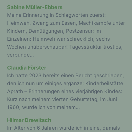
Sabine Müller-Ebbers
Die Internetseite enthält aufgrund von
gesetzlichen Vorschriften Angaben, die eine
Meine Erinnerung in Schlagworten zuerst:
schnelle elektronische Kontaktaufnahme zu
Heimweh, Zwang zum Essen, Machtkämpfe unter
unserem Unternehmen sowie eine unmittelbare
Kindern, Demütigungen, Postzensur: im
Kommunikation mit uns ermöglichen, was
ebenfalls eine allgemeine Adresse der
Einzelnen: Heimweh war schrecklich, sechs
sogenannten elektronischen Post (E-Mail-
Wochen unüberschaubar! Tagesstruktur trostlos,
Adresse) umfasst. Sofern eine betroffene
verbunde…
Person per E-Mail oder über ein
Kontaktformular den Kontakt mit dem für die
Claudia Förster
Verarbeitung Verantwortlichen aufnimmt,
werden die von der betroffenen Person
Ich hatte 2023 bereits einen Bericht geschrieben,
übermittelten personenbezogenen Daten
den ich nun um einiges ergänze: Kinderheilstätte
automatisch gespeichert. Solche auf freiwilliger
Aprath – Erinnerungen eines vierjährigen Kindes:
Basis von einer betroffenen Person an den für
die Verarbeitung Verantwortlichen übermittelten
Kurz nach meinem vierten Geburtstag, im Juni
personenbezogenen Daten werden für Zwecke
1960, wurde ich von meinem…
der Bearbeitung oder der Kontaktaufnahme zur
betroffenen Person gespeichert. Es erfolgt
Hilmar Drewitsch
keine Weitergabe dieser personenbezogenen
Daten an Dritte.
Im Alter von 6 Jahren wurde ich in eine, damals