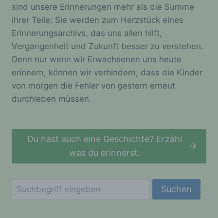
sind unsere Erinnerungen mehr als die Summe
werden können. Registrierten Personen steht die
Möglichkeit frei, die bei der Registrierung
ihrer Teile: Sie werden zum Herzstück eines
angegebenen personenbezogenen Daten
Erinnerungsarchivs, das uns allen hilft,
jederzeit abzuändern oder vollständig aus dem
Vergangenheit und Zukunft besser zu verstehen.
Datenbestand des für die Verarbeitung
Verantwortlichen löschen zu lassen.
Denn nur wenn wir Erwachsenen uns heute
erinnern, können wir verhindern, dass die Kinder
Der für die Verarbeitung Verantwortliche erteilt
jeder betroffenen Person jederzeit auf Anfrage
von morgen die Fehler von gestern erneut
Auskunft darüber, welche personenbezogenen
durchleben müssen.
Daten über die betroffene Person gespeichert sind.
Ferner berichtigt oder löscht der für die
Verarbeitung Verantwortliche personenbezogene
Daten auf Wunsch oder Hinweis der betroffenen
Du hast auch eine Geschichte? Erzähl
Person, soweit dem keine gesetzlichen
Aufbewahrungspflichten entgegenstehen. Die
was du erinnerst.
Gesamtheit der Mitarbeiter des für die Verarbeitung
Verantwortlichen stehen der betroffenen Person in
diesem Zusammenhang als Ansprechpartner zur
Suchen
Verfügung.
Kontaktmöglichkeit über die Internetseite