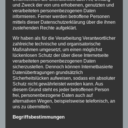
und Zweck der von uns erhobenen, genutzten und
verarbeiteten personenbezogenen Daten
Treffen an der Gedenkstele in Bad
informieren. Ferner werden betroffene Personen
mittels dieser Datenschutzerklärung über die ihnen
Salzdetfurth – zweijähriges
zustehenden Rechte aufgeklärt.
Gedenken an Todesfälle in der
Wir haben als für die Verarbeitung Verantwortlicher
Verschickung, am 11.4.26
zahlreiche technische und organisatorische
Maßnahmen umgesetzt, um einen möglichst
lückenlosen Schutz der über diese Internetseite
verarbeiteten personenbezogenen Daten
sicherzustellen. Dennoch können Internetbasierte
Datenübertragungen grundsätzlich
Sicherheitslücken aufweisen, sodass ein absoluter
Schutz nicht gewährleistet werden kann. Aus
diesem Grund steht es jeder betroffenen Person
frei, personenbezogene Daten auch auf
alternativen Wegen, beispielsweise telefonisch, an
uns zu übermitteln.
Begriffsbestimmungen