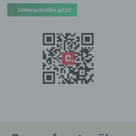
Anja Röhl (Vorsitzende)
Unterschreibe jetzt!
Kiehlufer 43
12059 Berlin
Deutschland
0176-24324947
E-Mail: info@verschickungsheime.de
Cookies / SessionStorage / LocalStorage
Die Internetseiten verwenden teilweise so
genannte Cookies, LocalStorage und
SessionStorage. Dies dient dazu, unser
Angebot nutzerfreundlicher, effektiver und
sicherer zu machen. Local Storage und
SessionStorage ist eine Technologie, mit
welcher ihr Browser Daten auf Ihrem Computer
oder mobilen Gerät abspeichert. Cookies sind
Textdateien, welche über einen Internetbrowser