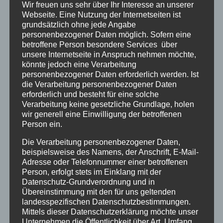
Wir freuen uns sehr über Ihr Interesse an unserer
Webseite. Eine Nutzung der Internetseiten ist
Silke 2 Jahre (Seehospiz Norderney
grundsätzlich ohne jede Angabe
personenbezogener Daten möglich. Sofern eine
– 1971/73/76)
betroffene Person besondere Services über
unsere Internetseite in Anspruch nehmen möchte,
Silke P. Erschütterndes Zeitzeugnis aus dem
könnte jedoch eine Verarbeitung
personenbezogener Daten erforderlich werden. Ist
Seehospiz Norderney, noch 1971 bis 1976 eine
die Verarbeitung personenbezogener Daten
einzige Hölle
erforderlich und besteht für eine solche
Verarbeitung keine gesetzliche Grundlage, holen
wir generell eine Einwilligung der betroffenen
Person ein.
Die Verarbeitung personenbezogener Daten,
beispielsweise des Namens, der Anschrift, E-Mail-
Adresse oder Telefonnummer einer betroffenen
Person, erfolgt stets im Einklang mit der
Datenschutz-Grundverordnung und in
Übereinstimmung mit den für uns geltenden
landesspezifischen Datenschutzbestimmungen.
Mittels dieser Datenschutzerklärung möchte unser
Unternehmen die Öffentlichkeit über Art, Umfang