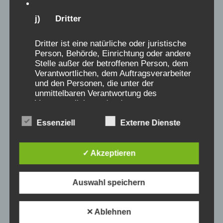
j) Dritter
Dritter ist eine natürliche oder juristische
Person, Behörde, Einrichtung oder andere
Stelle außer der betroffenen Person, dem
Verantwortlichen, dem Auftragsverarbeiter
und den Personen, die unter der
unmittelbaren Verantwortung des
Verantwortlichen oder des
Auftragsverarbeiters befugt sind, die
Essenziell
Externe Dienste
personenbezogenen Daten zu verarbeiten.
✓ Akzeptieren
k) Einwilligung
Auswahl speichern
Einwilligung ist jede von der betroffenen
Person freiwillig für den bestimmten Fall in
informierter Weise und unmissverständlich
✕ Ablehnen
abgegebene Willensbekundung in Form einer
Erklärung oder einer sonstigen eindeutigen