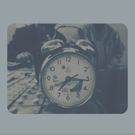
unserer Internetseite sowie die Werbung für diese
zu optimieren, (3) die dauerhafte
Funktionsfähigkeit unserer
informationstechnologischen Systeme und der
Technik unserer Internetseite zu gewährleisten
sowie (4) um Strafverfolgungsbehörden im Falle
eines Cyberangriffes die zur Strafverfolgung
notwendigen Informationen bereitzustellen. Diese
anonym erhobenen Daten und Informationen
werden durch uns daher einerseits statistisch und
ferner mit dem Ziel ausgewertet, den Datenschutz
und die Datensicherheit in unserem Unternehmen
zu erhöhen, um letztlich ein optimales
Schutzniveau für die von uns verarbeiteten
personenbezogenen Daten sicherzustellen. Die
anonymen Daten der Server-Logfiles werden
getrennt von allen durch eine betroffene Person
angegebenen personenbezogenen Daten
gespeichert.
Registrierung auf unserer Internetseite
Die betroffene Person hat die Möglichkeit, sich