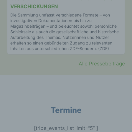
Browsertypen und Versionen, (2) das vom
VERSCHICKUNGEN
zugreifenden System verwendete
Die Sammlung umfasst verschiedene Formate – von
Betriebssystem, (3) die Internetseite, von
investigativen Dokumentationen bis hin zu
welcher ein zugreifendes System auf unsere
Magazinbeiträgen – und beleuchtet sowohl persönliche
Internetseite gelangt (sogenannte Referrer), (4)
Schicksale als auch die gesellschaftliche und historische
die Unterwebseiten, welche über ein
Aufarbeitung des Themas. Nutzerinnen und Nutzer
zugreifendes System auf unserer Internetseite
erhalten so einen gebündelten Zugang zu relevanten
angesteuert werden, (5) das Datum und die
Inhalten aus unterschiedlichen ZDF-Sendern. (ZDF)
Uhrzeit eines Zugriffs auf die Internetseite, (6)
eine Internet-Protokoll-Adresse (IP-Adresse),
(7) der Internet-Service-Provider des
Alle Pressebeiträge
zugreifenden Systems und (8) sonstige ähnliche
Daten und Informationen, die der
Gefahrenabwehr im Falle von Angriffen auf
unsere informationstechnologischen Systeme
dienen.
Bei der Nutzung dieser allgemeinen Daten und
Termine
Informationen ziehen wird keine Rückschlüsse auf
die betroffene Person. Diese Informationen werden
vielmehr benötigt, um (1) die Inhalte unserer
Internetseite korrekt auszuliefern, (2) die Inhalte
[tribe_events_list limit=“5″ ]