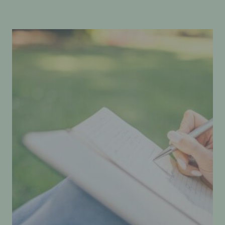
auf der Internetseite des für die Verarbeitung
Verantwortlichen unter Angabe von
personenbezogenen Daten zu registrieren.
Welche personenbezogenen Daten dabei an den
für die Verarbeitung Verantwortlichen übermittelt
werden, ergibt sich aus der jeweiligen
Eingabemaske, die für die Registrierung
verwendet wird. Die von der betroffenen Person
eingegebenen personenbezogenen Daten
werden ausschließlich für die interne
Verwendung bei dem für die Verarbeitung
Verantwortlichen und für eigene Zwecke
erhoben und gespeichert. Der für die
Verarbeitung Verantwortliche kann die
Weitergabe an einen oder mehrere
Auftragsverarbeiter, beispielsweise einen
Paketdienstleister, veranlassen, der die
personenbezogenen Daten ebenfalls
ausschließlich für eine interne Verwendung, die
dem für die Verarbeitung Verantwortlichen
zuzurechnen ist, nutzt.