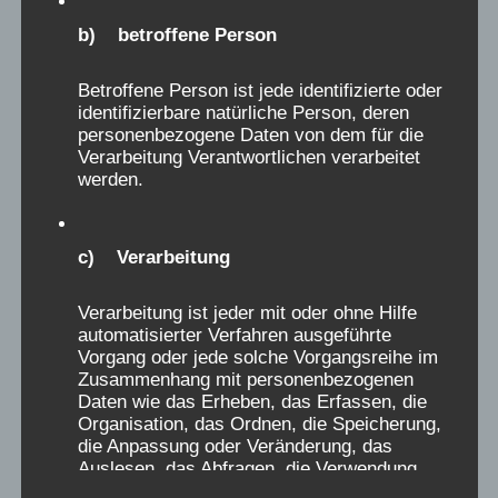
b) betroffene Person
Kongress 2025 Nachlese
Betroffene Person ist jede identifizierte oder
identifizierbare natürliche Person, deren
personenbezogene Daten von dem für die
Wunderbarer 7. Bundeskongress der
Verarbeitung Verantwortlichen verarbeitet
werden.
Verschickungkinder, viel Input,
eindrucksvolle Gespräche, solidarische
Athmosphäre, 120 Teilnehmende aus der
c) Verarbeitung
ganzen Bundesrepublik!
Verarbeitung ist jeder mit oder ohne Hilfe
automatisierter Verfahren ausgeführte
Vorgang oder jede solche Vorgangsreihe im
Zusammenhang mit personenbezogenen
Daten wie das Erheben, das Erfassen, die
Organisation, das Ordnen, die Speicherung,
die Anpassung oder Veränderung, das
Auslesen, das Abfragen, die Verwendung,
die Offenlegung durch Übermittlung,