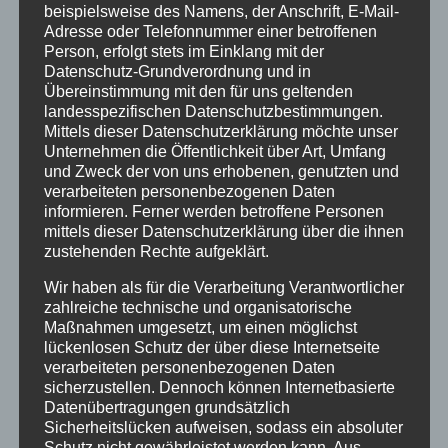
beispielsweise des Namens, der Anschrift, E-Mail-
Adresse oder Telefonnummer einer betroffenen
Person, erfolgt stets im Einklang mit der
Datenschutz-Grundverordnung und in
Übereinstimmung mit den für uns geltenden
landesspezifischen Datenschutzbestimmungen.
Mittels dieser Datenschutzerklärung möchte unser
Unternehmen die Öffentlichkeit über Art, Umfang
und Zweck der von uns erhobenen, genutzten und
verarbeiteten personenbezogenen Daten
informieren. Ferner werden betroffene Personen
mittels dieser Datenschutzerklärung über die ihnen
zustehenden Rechte aufgeklärt.
Jahresplanung
Wir haben als für die Verarbeitung Verantwortlicher
zahlreiche technische und organisatorische
Zoomtreffen – Angebote
Maßnahmen umgesetzt, um einen möglichst
lückenlosen Schutz der über diese Internetseite
auf Bundesebene
verarbeiteten personenbezogenen Daten
sicherzustellen. Dennoch können Internetbasierte
Vorläufige Jahresplanung 2026:
Datenübertragungen grundsätzlich
Sicherheitslücken aufweisen, sodass ein absoluter
Austauschtreffen und Vorträge auf
Schutz nicht gewährleistet werden kann. Aus