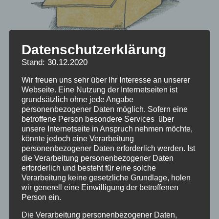
Datenschutzerklärung
Stand: 30.12.2020
Verschickungskinder –
Wir freuen uns sehr über Ihr Interesse an unserer
Einführung ins
Webseite. Eine Nutzung der Internetseiten ist
grundsätzlich ohne jede Angabe
Problemfeld
personenbezogener Daten möglich. Sofern eine
betroffene Person besondere Services über
unsere Internetseite in Anspruch nehmen möchte,
Verschickungskinder – Kurze Informationen
könnte jedoch eine Verarbeitung
zur Erklärung für Presse und Interessierte
personenbezogener Daten erforderlich werden. Ist
die Verarbeitung personenbezogener Daten
über das „Elend der Verschickungskinder“
erforderlich und besteht für eine solche
Verarbeitung keine gesetzliche Grundlage, holen
wir generell eine Einwilligung der betroffenen
Person ein.
Die Verarbeitung personenbezogener Daten,