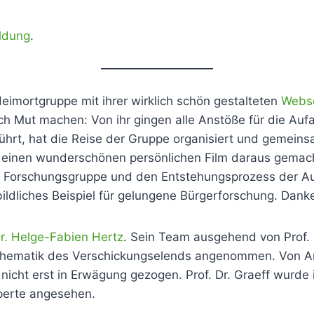
ldung
.
eimortgruppe mit ihrer wirklich schön gestalteten
Webse
h Mut machen: Von ihr gingen alle Anstöße für die Aufa
ührt, hat die Reise der Gruppe organisiert und gemein
r einen wunderschönen persönlichen Film daraus gemacht
 Forschungsgruppe und den Entstehungsprozess der Auss
orbildliches Beispiel für gelungene Bürgerforschung. Da
. Helge-Fabien Hertz
. Sein Team ausgehend von Prof. D
Thematik des Verschickungselends angenommen. Von An
icht erst in Erwägung gezogen. Prof. Dr. Graeff wurde i
xperte angesehen.