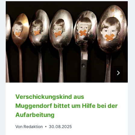
Verschickungskind aus
Muggendorf bittet um Hilfe bei der
Aufarbeitung
Von
Redaktion
30.08.2025