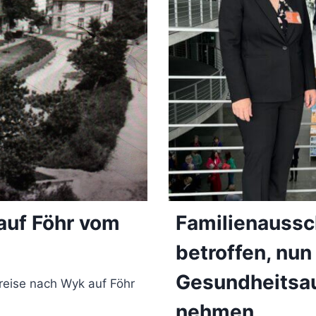
auf Föhr vom
Familienaussc
betroffen, nun 
Gesundheitsau
reise nach Wyk auf Föhr
nehmen