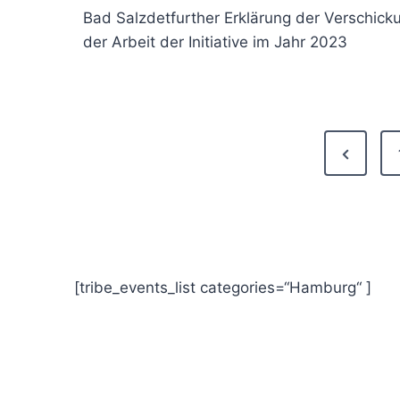
Bad Salzdetfurther Erklärung der Verschick
der Arbeit der Initiative im Jahr 2023
Seitennummerierung
Previous
der
Page
Beiträge
[tribe_events_list categories=“Hamburg“ ]