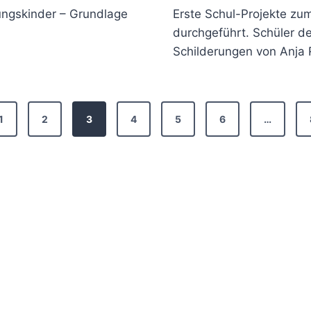
ungskinder – Grundlage
Erste Schul-Projekte z
durchgeführt. Schüler de
Schilderungen von Anja 
1
2
3
4
5
6
…