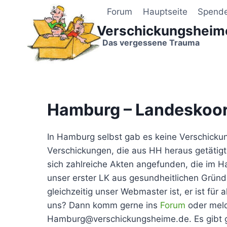
Zum
Forum
Hauptseite
Spend
Inhalt
Verschickungsheim
springen
Das vergessene Trauma
Hamburg – Landeskoor
In Hamburg selbst gab es keine Verschickun
Verschickungen, die aus HH heraus getätig
sich zahlreiche Akten angefunden, die im H
unser erster LK aus gesundheitlichen Gründe
gleichzeitig unser Webmaster ist, er ist für
uns? Dann komm gerne ins
Forum
oder melde
Hamburg@verschickungsheime.de. Es gibt g