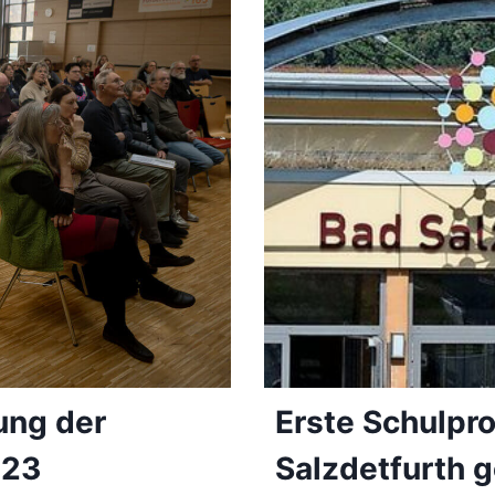
ung der
Erste Schulpro
023
Salzdetfurth g