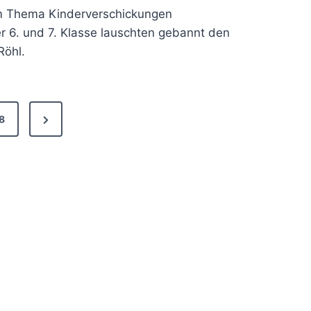
um Thema Kinderverschickungen
r 6. und 7. Klasse lauschten gebannt den
Röhl.
Next
8
Page