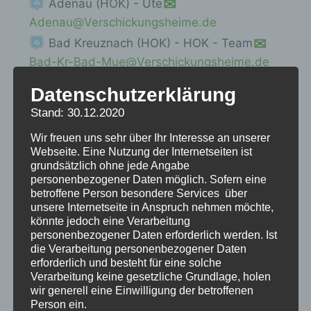
Adenau (HOK) - Ute
Adenau@Verschickungsheime.de
Bad Kreuznach (HOK) - HOK - Team
Bad-Kr-Bad-Mue@Verschickungsheime.de
Bad Münster am Stein (Bad Kreuznach)
Datenschutzerklärung
(HOK) - HOK - Team
Bad-Kr-Bad-
Stand: 30.12.2020
Mue@Verschickungsheime.de
Wir freuen uns sehr über Ihr Interesse an unserer
Caritaskinderheim St.Antonius (HK) in
Webseite. Eine Nutzung der Internetseiten ist
Bad Münster am Stein (Bad Kreuznach) -
grundsätzlich ohne jede Angabe
Gerlinde
personenbezogener Daten möglich. Sofern eine
betroffene Person besondere Services über
antonius@verschickungsheime.de
unsere Internetseite in Anspruch nehmen möchte,
Kinderheilstätte Donnersberg (HK) in
könnte jedoch eine Verarbeitung
personenbezogener Daten erforderlich werden. Ist
Dannenfels - Gabriele
Dannenfels-
die Verarbeitung personenbezogener Daten
HK@verschickungsheime.de
erforderlich und besteht für eine solche
Kindersanatorium Waldesruh (HK) in
Verarbeitung keine gesetzliche Grundlage, holen
wir generell eine Einwilligung der betroffenen
Dausenau - Birgit
Person ein.