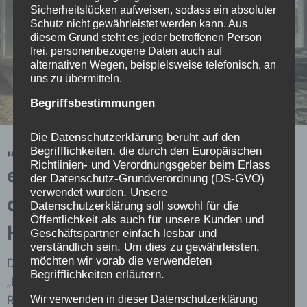
Sicherheitslücken aufweisen, sodass ein absoluter
Schutz nicht gewährleistet werden kann. Aus
diesem Grund steht es jeder betroffenen Person
frei, personenbezogene Daten auch auf
alternativen Wegen, beispielsweise telefonisch, an
uns zu übermitteln.
Begriffsbestimmungen
Die Datenschutzerklärung beruht auf den
„Wenn du die Vergangenheit
Begrifflichkeiten, die durch den Europäischen
Richtlinien- und Verordnungsgeber beim Erlass
erhellst, liegt der Schlüssel für
der Datenschutz-Grundverordnung (DS-GVO)
verwendet wurden. Unsere
die Zukunft schon in deiner
Datenschutzerklärung soll sowohl für die
Öffentlichkeit als auch für unsere Kunden und
Hand“.
Geschäftspartner einfach lesbar und
verständlich sein. Um dies zu gewährleisten,
möchten wir vorab die verwendeten
Diese Weisheit habe ich aus einem Buch der Reihe
Begrifflichkeiten erläutern.
„Die sieben Schwestern“ von Lucinda
Wir verwenden in dieser Datenschutzerklärung
Riley. Eigentlich wäre das doch ein passendes