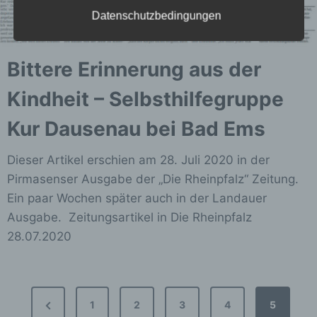
Datenschutzbedingungen
b) betroffene Person
Bittere Erinnerung aus der
Betroffene Person ist jede identifizierte oder
Kindheit – Selbsthilfegruppe
identifizierbare natürliche Person, deren
personenbezogene Daten von dem für die
Kur Dausenau bei Bad Ems
Verarbeitung Verantwortlichen verarbeitet
werden.
Dieser Artikel erschien am 28. Juli 2020 in der
Pirmasenser Ausgabe der „Die Rheinpfalz“ Zeitung.
c) Verarbeitung
Ein paar Wochen später auch in der Landauer
Ausgabe. Zeitungsartikel in Die Rheinpfalz
Verarbeitung ist jeder mit oder ohne Hilfe
28.07.2020
automatisierter Verfahren ausgeführte
Vorgang oder jede solche Vorgangsreihe im
Zusammenhang mit personenbezogenen
Daten wie das Erheben, das Erfassen, die
Seitennummerierung
Organisation, das Ordnen, die Speicherung,
Previous
1
2
3
4
5
die Anpassung oder Veränderung, das