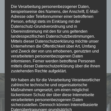
dausenau.austausch@web.de
Die Verarbeitung personenbezogener Daten,
Kindererholungsheim „Schloss
beispielsweise des Namens, der Anschrift, E-Mail-
Katzenelnbogen" (HK) - Armin
Adresse oder Telefonnummer einer betroffenen
Person, erfolgt stets im Einklang mit der
armin.katzenelnbogen@gmail.com
Datenschutz-Grundverordnung und in
Jugenderholungsheim Jagdhaus Dr.
Übereinstimmung mit den für uns geltenden
Stäckel (HK) in Weisel (St. Goarshausen) -
landesspezifischen Datenschutzbestimmungen.
Mittels dieser Datenschutzerklärung möchte unser
Karin
Jagdhaus.Staeckel@gmail.com
Unternehmen die Öffentlichkeit über Art, Umfang
und Zweck der von uns erhobenen, genutzten und
verarbeiteten personenbezogenen Daten
Gefundene Einträge: 9
informieren. Ferner werden betroffene Personen
mittels dieser Datenschutzerklärung über die ihnen
zustehenden Rechte aufgeklärt.
Wir haben als für die Verarbeitung Verantwortlicher
zahlreiche technische und organisatorische
Maßnahmen umgesetzt, um einen möglichst
lückenlosen Schutz der über diese Internetseite
verarbeiteten personenbezogenen Daten
sicherzustellen. Dennoch können Internetbasierte
Datenübertragungen grundsätzlich