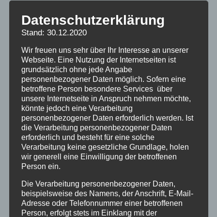
Kindersolbads Bad Dürrheim. Von der Liste
Datenschutzerklärung
wurde auf ihre Bitte hin vom Hauptstaatsarchiv
Stand: 30.12.2020
eine Repro angefertigt und per Post zugesandt.
Die Liste enthält, neben Veröffentlichungen,
Wir freuen uns sehr über Ihr Interesse an unserer
auch Informationen zu diversen
Webseite. Eine Nutzung der Internetseiten ist
grundsätzlich ohne jede Angabe
Medikamentenversuchen des Herrn Dr. med.
personenbezogener Daten möglich. Sofern eine
Kleinschmidt, teilweise auch Blind- und
betroffene Person besondere Services über
Doppelblindversuchen in Kooperation mit
unsere Internetseite in Anspruch nehmen möchte,
könnte jedoch eine Verarbeitung
diversen, ebenfalls in der Liste angegebenen
personenbezogener Daten erforderlich werden. Ist
Pharma-Unternehmen. Die Repro vom
die Verarbeitung personenbezogener Daten
erforderlich und besteht für eine solche
Hauptstaatsarchiv kann bei ihr eingesehen
Verarbeitung keine gesetzliche Grundlage, holen
werden. Sie möchte alle HOKs unbedingt
wir generell eine Einwilligung der betroffenen
anregen zu „Ihrem“ Verschickungsheim in die
Person ein.
Archive zu gehen, es lohnt sich!
Die Verarbeitung personenbezogener Daten,
beispielsweise des Namens, der Anschrift, E-Mail-
Silvia Wisbar HOV DRK-Kindersolbad Bad
Adresse oder Telefonnummer einer betroffenen
Person, erfolgt stets im Einklang mit der
Dürrheim
.