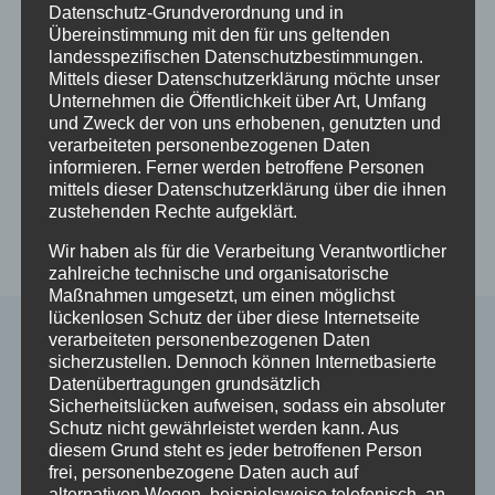
Datenschutz-Grundverordnung und in
Übereinstimmung mit den für uns geltenden
landesspezifischen Datenschutzbestimmungen.
Beitragsnavigation
ZURÜCK
WEITER
Mittels dieser Datenschutzerklärung möchte unser
Unternehmen die Öffentlichkeit über Art, Umfang
Ehemalige
NRW: Positive Impulse
und Zweck der von uns erhobenen, genutzten und
Verschickungskinder
für den Alltag – neue
verarbeiteten personenbezogenen Daten
informieren. Ferner werden betroffene Personen
aus Rendsburg
Workshop-Reihe mit
mittels dieser Datenschutzerklärung über die ihnen
kämpfen gegen
Stefan Spiecker
zustehenden Rechte aufgeklärt.
Schuld und Scham
Wir haben als für die Verarbeitung Verantwortlicher
zahlreiche technische und organisatorische
Maßnahmen umgesetzt, um einen möglichst
lückenlosen Schutz der über diese Internetseite
verarbeiteten personenbezogenen Daten
sicherzustellen. Dennoch können Internetbasierte
Ähnliche Beiträge
Datenübertragungen grundsätzlich
Sicherheitslücken aufweisen, sodass ein absoluter
Schutz nicht gewährleistet werden kann. Aus
diesem Grund steht es jeder betroffenen Person
frei, personenbezogene Daten auch auf
alternativen Wegen, beispielsweise telefonisch, an