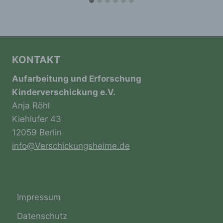
Personenbezogene Daten sind alle
Informationen, die sich auf eine identifizierte
oder identifizierbare natürliche Person (im
Folgenden „betroffene Person") beziehen.
KONTAKT
Als identifizierbar wird eine natürliche
Person angesehen, die direkt oder indirekt,
Aufarbeitung und Erforschung
insbesondere mittels Zuordnung zu einer
Kinderverschickung e.V.
Kennung wie einem Namen, zu einer
Kennnummer, zu Standortdaten, zu einer
Anja Röhl
Online-Kennung oder zu einem oder
Kiehlufer 43
mehreren besonderen Merkmalen, die
12059 Berlin
Ausdruck der physischen, physiologischen,
genetischen, psychischen, wirtschaftlichen,
info@Verschickungsheime.de
kulturellen oder sozialen Identität dieser
natürlichen Person sind, identifiziert werden
kann.
Impressum
b) betroffene Person
Datenschutz