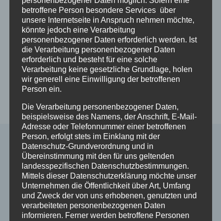
personenbezogener Daten möglich. Sofern eine
Stichwort: Achtsamkeit Birgit
betroffene Person besondere Services über
unsere Internetseite in Anspruch nehmen möchte,
könnte jedoch eine Verarbeitung
Beitragsnavigation
ZURÜCK
WEITER
personenbezogener Daten erforderlich werden. Ist
die Verarbeitung personenbezogener Daten
DDR – Heimliste
Die wichtigsten
erforderlich und besteht für eine solche
Sachbücher zum
Verarbeitung keine gesetzliche Grundlage, holen
wir generell eine Einwilligung der betroffenen
Thema
Person ein.
Kinderverschickungen
Die Verarbeitung personenbezogener Daten,
beispielsweise des Namens, der Anschrift, E-Mail-
Adresse oder Telefonnummer einer betroffenen
Person, erfolgt stets im Einklang mit der
Datenschutz-Grundverordnung und in
Übereinstimmung mit den für uns geltenden
Ähnliche Beiträge
landesspezifischen Datenschutzbestimmungen.
Mittels dieser Datenschutzerklärung möchte unser
Unternehmen die Öffentlichkeit über Art, Umfang
und Zweck der von uns erhobenen, genutzten und
verarbeiteten personenbezogenen Daten
informieren. Ferner werden betroffene Personen