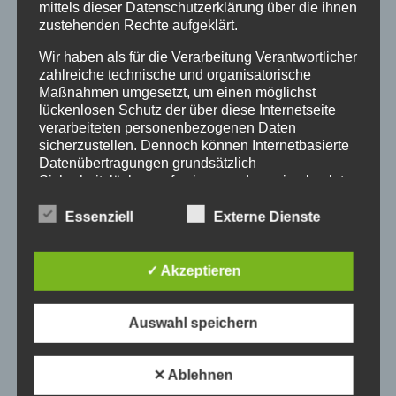
mittels dieser Datenschutzerklärung über die ihnen
zustehenden Rechte aufgeklärt.
Wir haben als für die Verarbeitung Verantwortlicher
zahlreiche technische und organisatorische
Maßnahmen umgesetzt, um einen möglichst
lückenlosen Schutz der über diese Internetseite
verarbeiteten personenbezogenen Daten
sicherzustellen. Dennoch können Internetbasierte
Datenübertragungen grundsätzlich
Sicherheitslücken aufweisen, sodass ein absoluter
Schutz nicht gewährleistet werden kann. Aus
Jobangebot
diesem Grund steht es jeder betroffenen Person
Essenziell
Externe Dienste
frei, personenbezogene Daten auch auf
Von
Redaktion
17.12.2019
alternativen Wegen, beispielsweise telefonisch, an
uns zu übermitteln.
✓ Akzeptieren
Begriffsbestimmungen
Auswahl speichern
Die Datenschutzerklärung beruht auf den
Begrifflichkeiten, die durch den Europäischen
✕ Ablehnen
Richtlinien- und Verordnungsgeber beim Erlass