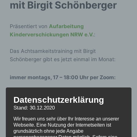
mit Birgit Schönberger
Präsentiert von
Aufarbeitung
Kinderverschickungen NRW e.V.
:
Das Achtsamkeitstraining mit Birgit
Schönberger gibt es jetzt einmal im Monat:
immer montags, 17 – 18:00 Uhr per Zoom:
27.05./24.06./26.08./30.09./28.10.2024
Datenschutzerklärung
Stand: 30.12.2020
Bei Interesse bitte anmelden:
Wir freuen uns sehr über Ihr Interesse an unserer
Webseite. Eine Nutzung der Internetseiten ist
Projekt@akv-nrw.de
grundsätzlich ohne jede Angabe