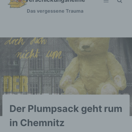
Zum
Das vergessene Trauma
Inhalt
springen
Der Plumpsack geht rum
in Chemnitz