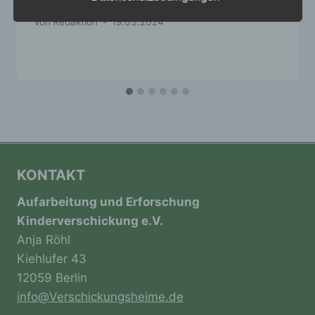
Von
Redaktion
19.03.2024
a) personenbezogene Daten
Personenbezogene Daten sind alle
Informationen, die sich auf eine identifizierte
oder identifizierbare natürliche Person (im
Folgenden „betroffene Person") beziehen.
Als identifizierbar wird eine natürliche
Person angesehen, die direkt oder indirekt,
insbesondere mittels Zuordnung zu einer
Kennung wie einem Namen, zu einer
KONTAKT
Kennnummer, zu Standortdaten, zu einer
Online-Kennung oder zu einem oder
Aufarbeitung und Erforschung
mehreren besonderen Merkmalen, die
Kinderverschickung e.V.
Ausdruck der physischen, physiologischen,
genetischen, psychischen, wirtschaftlichen,
Anja Röhl
kulturellen oder sozialen Identität dieser
Kiehlufer 43
natürlichen Person sind, identifiziert werden
kann.
12059 Berlin
info@Verschickungsheime.de