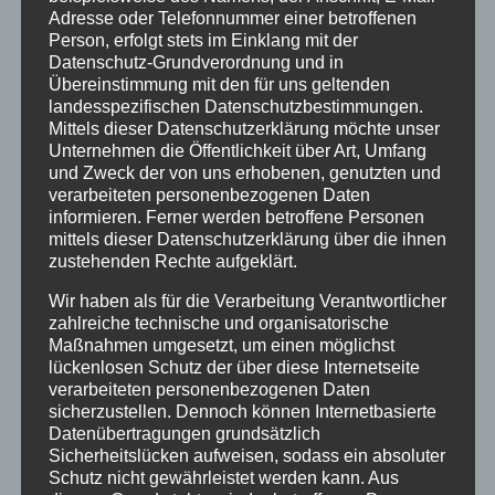
Sachsen, mit Unterstützung von Radio t, dem
Adresse oder Telefonnummer einer betroffenen
Person, erfolgt stets im Einklang mit der
Theater für Niedersachsen und dem
Datenschutz-Grundverordnung und in
Flüsterfunk Hannover
Übereinstimmung mit den für uns geltenden
landesspezifischen Datenschutzbestimmungen.
Mittels dieser Datenschutzerklärung möchte unser
—
Unternehmen die Öffentlichkeit über Art, Umfang
Silas Degen
und Zweck der von uns erhobenen, genutzten und
verarbeiteten personenbezogenen Daten
informieren. Ferner werden betroffene Personen
Film – Hörspiel – Journalismus
mittels dieser Datenschutzerklärung über die ihnen
zustehenden Rechte aufgeklärt.
Mail:
silas@jungepresse-online.de
Wir haben als für die Verarbeitung Verantwortlicher
zahlreiche technische und organisatorische
Beitragsnavigation
Maßnahmen umgesetzt, um einen möglichst
ZURÜCK
WEITER
lückenlosen Schutz der über diese Internetseite
Veranstaltung zum
Pressemitteilung zum
verarbeiteten personenbezogenen Daten
„Haus Schöneberg“
Borkum-Kongress
sicherzustellen. Dennoch können Internetbasierte
Datenübertragungen grundsätzlich
am 10.9.21 um 18 Uhr
Sicherheitslücken aufweisen, sodass ein absoluter
Schutz nicht gewährleistet werden kann. Aus