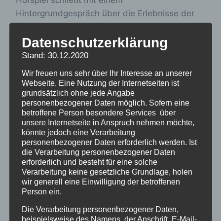
Hintergrundgespräch über die Erlebnisse der
Mitwirkenden und die künstlerische
Verarbeitung. Im Vorfeld findet die Verleihung
Datenschutzerklärung
der Chemnitzer HörNixen statt sowie die
Stand: 30.12.2020
Phantasieinsel, welche ein buntes interaktives
Wir freuen uns sehr über Ihr Interesse an unserer
Programm rund um das Thema Hörspiel bietet.
Webseite. Eine Nutzung der Internetseiten ist
grundsätzlich ohne jede Angabe
personenbezogener Daten möglich. Sofern eine
Der Plumpsack geht um –
Am 28. August live
betroffene Person besondere Services über
auf der Hörspielinsel in Chemnitz
unsere Internetseite in Anspruch nehmen möchte,
könnte jedoch eine Verarbeitung
Mit Werner Wilkening, Michaela Alpendorf,
personenbezogener Daten erforderlich werden. Ist
Sabine Schwemm & Eckart Dux
die Verarbeitung personenbezogener Daten
Moderation: Sebastian Barnstorf – Kostüme:
erforderlich und besteht für eine solche
Verarbeitung keine gesetzliche Grundlage, holen
Athena Macke – Studioaufnahme: Oliver Ilnicki
wir generell eine Einwilligung der betroffenen
– Buch, Regie & Akkordeon: Silas Degen
Person ein.
Gefördert durch den Kulturraum Stadt
Die Verarbeitung personenbezogener Daten,
Chemnitz und die Kulturstiftung des Freistaates
beispielsweise des Namens, der Anschrift, E-Mail-