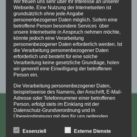
Wir freuen uns sehr über Ihr Interesse an unserer
Videokonferenz Thema
Webseite. Eine Nutzung der Internetseiten ist
grundsätzlich ohne jede Angabe
personenbezogener Daten möglich. Sofern eine
„Recherche“ ist
betroffene Person besondere Services über
unsere Internetseite in Anspruch nehmen möchte,
erfolgreich verlaufen
könnte jedoch eine Verarbeitung
personenbezogener Daten erforderlich werden. Ist
die Verarbeitung personenbezogener Daten
Der jährliche Fachkongress zum Thema
erforderlich und besteht für eine solche
Verschickungskinder hat am 21.11.20 als
Verarbeitung keine gesetzliche Grundlage, holen
Videokongress mit ca 150 Menschen
wir generell eine Einwilligung der betroffenen
Person ein.
erfolgreich stattgefunden.
Die Verarbeitung personenbezogener Daten,
beispielsweise des Namens, der Anschrift, E-Mail-
Adresse oder Telefonnummer einer betroffenen
Person, erfolgt stets im Einklang mit der
KONTAKT
Datenschutz-Grundverordnung und in
Übereinstimmung mit den für uns geltenden
Aufarbeitung und Erforschung
landesspezifischen Datenschutzbestimmungen.
Kinderverschickung e.V.
Mittels dieser Datenschutzerklärung möchte unser
Essenziell
Externe Dienste
Unternehmen die Öffentlichkeit über Art, Umfang
Anja Röhl