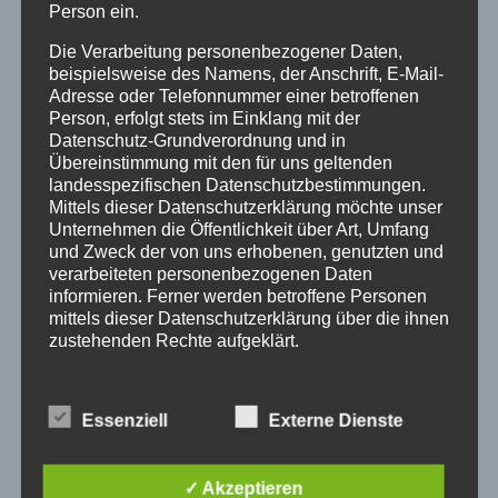
Person ein.
Die Verarbeitung personenbezogener Daten,
beispielsweise des Namens, der Anschrift, E-Mail-
Adresse oder Telefonnummer einer betroffenen
Person, erfolgt stets im Einklang mit der
Datenschutz-Grundverordnung und in
Übereinstimmung mit den für uns geltenden
landesspezifischen Datenschutzbestimmungen.
Mittels dieser Datenschutzerklärung möchte unser
Unternehmen die Öffentlichkeit über Art, Umfang
Immer Schläge
und Zweck der von uns erhobenen, genutzten und
verarbeiteten personenbezogenen Daten
Von
Redaktion
28.02.2021
informieren. Ferner werden betroffene Personen
mittels dieser Datenschutzerklärung über die ihnen
zustehenden Rechte aufgeklärt.
Wir haben als für die Verarbeitung Verantwortlicher
zahlreiche technische und organisatorische
Essenziell
Externe Dienste
Maßnahmen umgesetzt, um einen möglichst
lückenlosen Schutz der über diese Internetseite
verarbeiteten personenbezogenen Daten
✓ Akzeptieren
sicherzustellen. Dennoch können Internetbasierte