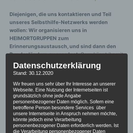
Diejenigen, die uns kontaktieren und Teil
unseres Selbsthilfe-Netzwerks werden
wollen: Wir organisieren uns in
HEIMORTGRUPPEN zum
Erinnerungsaustausch, und sind dann den
Bundesländern zugeordnet.
Gern könnt ihr mit
anderne Heimortgruppen aufmachen oder in
Datenschutzerklärung
eine schon bstehende eintreten. Wir schaffen
Stand: 30.12.2020
nicht mehr, auf jeden von euch proaktiv selbst
Wir freuen uns sehr über Ihr Interesse an unserer
zuzugehen, deshalb hier die folgenden
Webseite. Eine Nutzung der Internetseiten ist
Möglichkeiten:
grundsätzlich ohne jede Angabe
personenbezogener Daten möglich. Sofern eine
betroffene Person besondere Services über
Auf der
Überblickskarte
nachschauen,
unsere Internetseite in Anspruch nehmen möchte,
ob eurer Heim schon Ansprechpartner hat,
könnte jedoch eine Verarbeitung
personenbezogener Daten erforderlich werden. Ist
wenn nicht, meldet euch bei
die Verarbeitung personenbezogener Daten