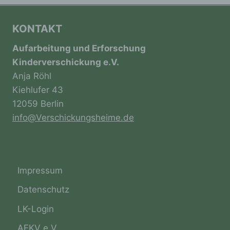
personenbezogenen Daten entscheidet. Sind
die Zwecke und Mittel dieser Verarbeitung
durch das Unionsrecht oder das Recht der
KONTAKT
Mitgliedstaaten vorgegeben, so kann der
Verantwortliche beziehungsweise können die
Aufarbeitung und Erforschung
bestimmten Kriterien seiner Benennung nach
Kinderverschickung e.V.
dem Unionsrecht oder dem Recht der
Anja Röhl
Mitgliedstaaten vorgesehen werden.
Kiehlufer 43
12059 Berlin
h) Auftragsverarbeiter
info@Verschickungsheime.de
Auftragsverarbeiter ist eine natürliche oder
juristische Person, Behörde, Einrichtung
oder andere Stelle, die personenbezogene
Daten im Auftrag des Verantwortlichen
Impressum
verarbeitet.
Datenschutz
LK-Login
i) Empfänger
AEKV e.V.