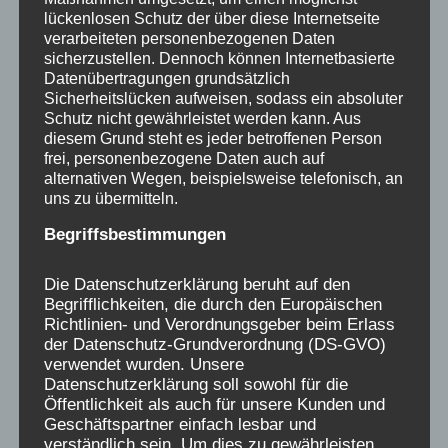
lückenlosen Schutz der über diese Internetseite
verarbeiteten personenbezogenen Daten
Gern könnt ihr auch unseren
Newsletter
sicherzustellen. Dennoch können Internetbasierte
bestellen.
Datenübertragungen grundsätzlich
Sicherheitslücken aufweisen, sodass ein absoluter
Schutz nicht gewährleistet werden kann. Aus
Für alle, die uns hier etwas aus ihrer
diesem Grund steht es jeder betroffenen Person
frei, personenbezogene Daten auch auf
Verschickungsgeschichte aufschreiben,
alternativen Wegen, beispielsweise telefonisch, an
fühlen wir uns verantwortlich, gleichzeitig
uns zu übermitteln.
sehen wir eure Erinnerungen als ein
Begriffsbestimmungen
Geschenk an uns an, das uns verpflichtet,
dafür zu kämpfen, dass das Unrecht, was uns
Die Datenschutzerklärung beruht auf den
als Kindern passiert ist, restlos aufgeklärt
Begrifflichkeiten, die durch den Europäischen
Richtlinien- und Verordnungsgeber beim Erlass
wird, den Hintergründen nachgegangen wird
der Datenschutz-Grundverordnung (DS-GVO)
und Politik und Trägerlandschaft auch ihre
verwendet wurden. Unsere
Verantwortung erkennen.
Datenschutzerklärung soll sowohl für die
Öffentlichkeit als auch für unsere Kunden und
Geschäftspartner einfach lesbar und
verständlich sein. Um dies zu gewährleisten,