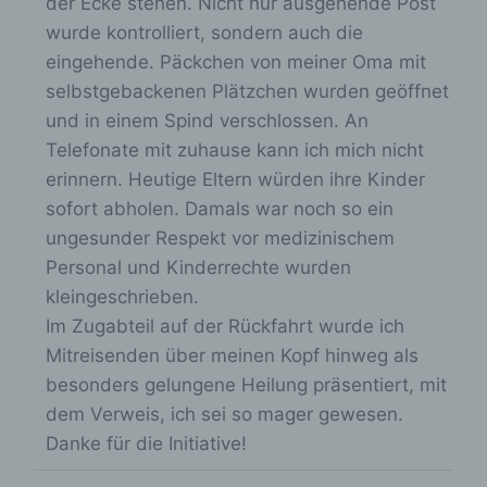
der Ecke stehen. Nicht nur ausgehende Post
ohne Hinzuziehung zusätzlicher
wurde kontrolliert, sondern auch die
Informationen nicht mehr einer spezifischen
betroffenen Person zugeordnet werden
eingehende. Päckchen von meiner Oma mit
können, sofern diese zusätzlichen
selbstgebackenen Plätzchen wurden geöffnet
Informationen gesondert aufbewahrt werden
und in einem Spind verschlossen. An
und technischen und organisatorischen
Maßnahmen unterliegen, die gewährleisten,
Telefonate mit zuhause kann ich mich nicht
dass die personenbezogenen Daten nicht
erinnern. Heutige Eltern würden ihre Kinder
einer identifizierten oder identifizierbaren
sofort abholen. Damals war noch so ein
natürlichen Person zugewiesen werden.
ungesunder Respekt vor medizinischem
Personal und Kinderrechte wurden
g) Verantwortlicher oder für die
kleingeschrieben.
Verarbeitung Verantwortlicher
Im Zugabteil auf der Rückfahrt wurde ich
Mitreisenden über meinen Kopf hinweg als
Verantwortlicher oder für die Verarbeitung
besonders gelungene Heilung präsentiert, mit
Verantwortlicher ist die natürliche oder
juristische Person, Behörde, Einrichtung
dem Verweis, ich sei so mager gewesen.
oder andere Stelle, die allein oder
Danke für die Initiative!
gemeinsam mit anderen über die Zwecke
und Mittel der Verarbeitung von