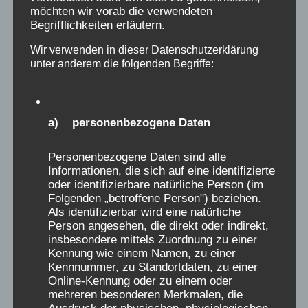
Die auf dieser Seite öffentlich eingestellten
möchten wir vorab die verwendeten
Begrifflichkeiten erläutern.
Erinnerungs-Berichte wurden ausdrücklich der
Webseite der „Initiative Verschickungskinder“
Wir verwenden in dieser Datenschutzerklärung
unter anderem die folgenden Begriffe:
(www.verschickungsheime.de) als ZEUGNISSE
freigeben und nur für diese Seiten autorisiert.
Wer daraus ohne Quellenangabe und
Genehmigung der Initiative
a) personenbezogene Daten
Verschickungskinder e.V. oder des AEKV e.V.
Personenbezogene Daten sind alle
zitiert, verstößt gegen das Urheberrecht.
Informationen, die sich auf eine identifizierte
Namen dürfen, auch nach der Genehmigung,
oder identifizierbare natürliche Person (im
nur initialisiert genannt werden. Genehmigung
Folgenden „betroffene Person") beziehen.
Als identifizierbar wird eine natürliche
unter: aekv@verschickungsheime.de erfragen
Person angesehen, die direkt oder indirekt,
insbesondere mittels Zuordnung zu einer
Kennung wie einem Namen, zu einer
Spenden für die „Initiative
Kennnummer, zu Standortdaten, zu einer
Verschickungskinder“ über den
Online-Kennung oder zu einem oder
wissenschaftlichen Begleitverein:
mehreren besonderen Merkmalen, die