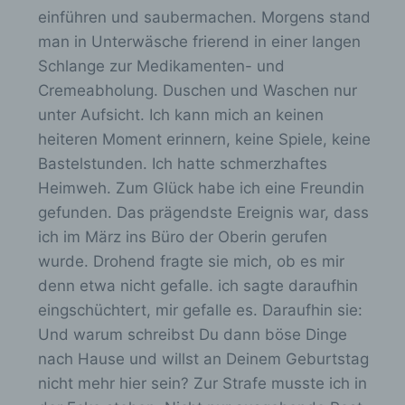
n
einführen und saubermachen. Morgens stand
-
Profiling ist jede Art der automatisierten
man in Unterwäsche frierend in einer langen
/
Verarbeitung personenbezogener Daten, die
Schlange zur Medikamenten- und
darin besteht, dass diese
a
Cremeabholung. Duschen und Waschen nur
personenbezogenen Daten verwendet
u
werden, um bestimmte persönliche Aspekte,
unter Aufsicht. Ich kann mich an keinen
die sich auf eine natürliche Person beziehen,
s
heiteren Moment erinnern, keine Spiele, keine
zu bewerten, insbesondere, um Aspekte
b
Bastelstunden. Ich hatte schmerzhaftes
bezüglich Arbeitsleistung, wirtschaftlicher
l
Lage, Gesundheit, persönlicher Vorlieben,
Heimweh. Zum Glück habe ich eine Freundin
Interessen, Zuverlässigkeit, Verhalten,
e
gefunden. Das prägendste Ereignis war, dass
Aufenthaltsort oder Ortswechsel dieser
n
ich im März ins Büro der Oberin gerufen
natürlichen Person zu analysieren oder
vorherzusagen.
d
wurde. Drohend fragte sie mich, ob es mir
e
denn etwa nicht gefalle. ich sagte daraufhin
n
eingschüchtert, mir gefalle es. Daraufhin sie:
f) Pseudonymisierung
.
Und warum schreibst Du dann böse Dinge
nach Hause und willst an Deinem Geburtstag
Pseudonymisierung ist die Verarbeitung
nicht mehr hier sein? Zur Strafe musste ich in
personenbezogener Daten in einer Weise,
auf welche die personenbezogenen Daten