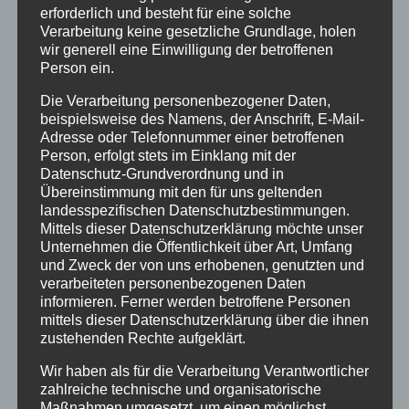
vorstandsmitglied-fuer-
erforderlich und besteht für eine solche
Verarbeitung keine gesetzliche Grundlage, holen
vernetzung@verschickungsheime.de
, und
wir generell eine Einwilligung der betroffenen
werdet vielleicht selbst Ansprechpartner
Person ein.
eures eigenen Heimes, so findet ihr am
Die Verarbeitung personenbezogener Daten,
schnellsten andere aus eurem Heim.
beispielsweise des Namens, der Anschrift, E-Mail-
Mit der Bundeskoordination Kontakt
Adresse oder Telefonnummer einer betroffenen
aufnehmen,
um gezielt einem anderen
Person, erfolgt stets im Einklang mit der
Datenschutz-Grundverordnung und in
Betroffenen bei ZEUGNIS ABLEGEN einen
Übereinstimmung mit den für uns geltenden
Brief per Mail zu schicken, der nicht
landesspezifischen Datenschutzbestimmungen.
Mittels dieser Datenschutzerklärung möchte unser
öffentlich sichtbar sein soll, unter: Buko-
Unternehmen die Öffentlichkeit über Art, Umfang
orga-st@verschickungsheime.de
und Zweck der von uns erhobenen, genutzten und
Ins
Forum
gehen
, dort auch euren Bericht
verarbeiteten personenbezogenen Daten
informieren. Ferner werden betroffene Personen
reinstellen und dort mit anderen selbst
mittels dieser Datenschutzerklärung über die ihnen
Kontakt aufnehmen
zustehenden Rechte aufgeklärt.
Wir haben als für die Verarbeitung Verantwortlicher
Beachtet auch diese
PETITION
. Wenn sie euch
zahlreiche technische und organisatorische
gefällt, leitet sie weiter, danke!
Maßnahmen umgesetzt, um einen möglichst