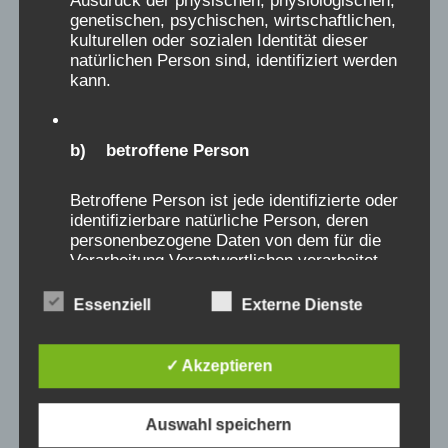
Ausdruck der physischen, physiologischen,
Verein Aufarbeitung und Erforschung von
genetischen, psychischen, wirtschaftlichen,
Kinderverschickung / AEKV e.V.:
kulturellen oder sozialen Identität dieser
IBAN: DE704306 0967 1042 0498 00
natürlichen Person sind, identifiziert werden
kann.
Postanschrift: AEKV e.V. bei Röhl, Kiehlufer 43,
12059 Berlin:
aekv@verschickungsheime.de
b) betroffene Person
Journalisten
wenden sich für Auskünfte oder
Betroffene Person ist jede identifizierte oder
identifizierbare natürliche Person, deren
Interviews mit Betroffenen
hierhin
oder an:
personenbezogene Daten von dem für die
presse@verschickungsheime.de
, Kontakt zu
Verarbeitung Verantwortlichen verarbeitet
Ansprechpartnern sehr gut über die
werden.
Essenziell
Externe Dienste
Überblickskarte
oder die jeweiligen
Landeskoordinator:innen
c) Verarbeitung
✓ Akzeptieren
Verarbeitung ist jeder mit oder ohne Hilfe
automatisierter Verfahren ausgeführte
Auswahl speichern
Vorgang oder jede solche Vorgangsreihe im