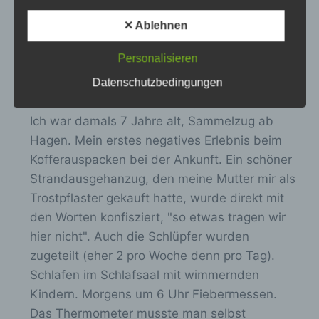
Zusammenhang mit personenbezogenen
Daten wie das Erheben, das Erfassen, die
✕ Ablehnen
Organisation, das Ordnen, die Speicherung,
D
Britta K.
schrieb am
26.09.2019
...
die Anpassung oder Veränderung, das
Personalisieren
Seehospiz Kaiserin Friedrich, Norderney, ca.
i
Auslesen, das Abfragen, die Verwendung,
die Offenlegung durch Übermittlung,
3.monatige Kur im Frühling 1972, Barmer
e
Datenschutzbedingungen
Verbreitung oder eine andere Form der
Ersatzkasse, Grund: Asthma, Neurodermitis
s
Bereitstellung, den Abgleich oder die
Ich war damals 7 Jahre alt, Sammelzug ab
Verknüpfung, die Einschränkung, das
e
Löschen oder die Vernichtung.
Hagen. Mein erstes negatives Erlebnis beim
M
Kofferauspacken bei der Ankunft. Ein schöner
e
Strandausgehanzug, den meine Mutter mir als
t
d) Einschränkung der Verarbeitung
Trostpflaster gekauft hatte, wurde direkt mit
a
den Worten konfisziert, "so etwas tragen wir
Einschränkung der Verarbeitung ist die
b
hier nicht". Auch die Schlüpfer wurden
Markierung gespeicherter
o
personenbezogener Daten mit dem Ziel, ihre
zugeteilt (eher 2 pro Woche denn pro Tag).
x
künftige Verarbeitung einzuschränken.
Schlafen im Schlafsaal mit wimmernden
e
Kindern. Morgens um 6 Uhr Fiebermessen.
i
Das Thermometer musste man selbst
e) Profiling