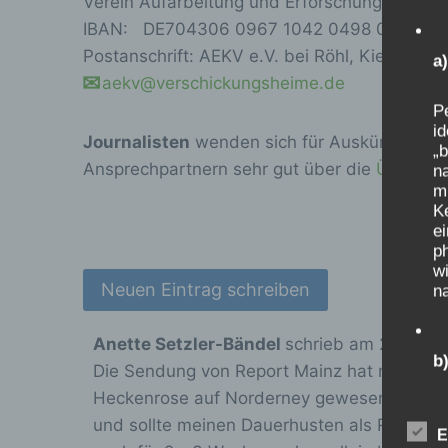
Verein Aufarbeitung und Erforschung von Ki
IBAN: DE704306 0967 1042 0498 00
Postanschrift: AEKV e.V. bei Röhl, Kiehlufer 4
a
aekv@verschickungsheime.de
Pe
id
Journalisten
wenden sich für Auskünfte oder
„b
Ansprechpartnern sehr gut über die
Überblic
na
m
K
e
p
wi
na
Anette Setzler-Bändel
schrieb am
26.09.2
b
Die Sendung von Report Mainz hat mir ein bi
Heckenrose auf Norderney gewesen, vom 19.
Be
und sollte meinen Dauerhusten als Ruhrpott
n
E