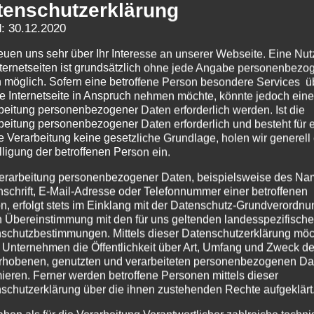
tenschutzerklärung
aben die Möglichkeit hier Zeugnis abzulegen.
 als
Belegsammlung
. Sie sind damit Anfang und Teil e
: 30.12.2020
önnen Einzelne, die sehr viele Materialien haben, ihre B
reuen uns sehr über Ihr Interesse an unserer Webseite. Eine Nu
men mit der Redaktion als Beitrag erarbeiten und auf 
nternetseiten ist grundsätzlich ohne jede Angabe personenbezo
 möglich. Sofern eine betroffene Person besondere Services ü
viele Dokumente habt und solch eine Seite hier bei uns e
e Internetseite in Anspruch nehmen möchte, könnte jedoch eine
beitung personenbezogener Daten erforderlich werden. Ist die
 unseres Selbsthilfe-Netzwerks werden wollen: Wir 
beitung personenbezogener Daten erforderlich und besteht für 
e Verarbeitung keine gesetzliche Grundlage, holen wir generell
 Bundesländern zugeordnet.
Gern könnt ihr mit ander
lligung der betroffenen Person ein.
t mehr, auf jeden von euch proaktiv selbst zuzugehen, 
erarbeitung personenbezogener Daten, beispielsweise des Na
nschrift, E-Mail-Adresse oder Telefonnummer einer betroffenen
ob eurer Heim schon Ansprechpartner hat, wenn nicht,
n, erfolgt stets im Einklang mit der Datenschutz-Grundverordnu
n Übereinstimmung mit den für uns geltenden landesspezifisch
d werdet vielleicht selbst Ansprechpartner eures eigene
schutzbestimmungen. Mittels dieser Datenschutzerklärung mö
 Unternehmen die Öffentlichkeit über Art, Umfang und Zweck de
ufnehmen,
um gezielt einem anderen Betroffenen bei Z
rhobenen, genutzten und verarbeiteten personenbezogenen Da
mieren. Ferner werden betroffene Personen mittels dieser
sein soll, unter: Buko-orga-st@verschickungsheime.de
schutzerklärung über die ihnen zustehenden Rechte aufgeklärt
ht reinstellen und dort mit anderen selbst Kontakt auf