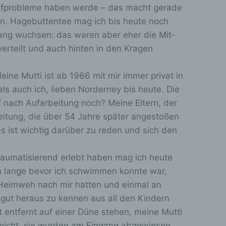
b
hlafprobleme haben werde – das macht gerade
l
gen. Hagebuttentee mag ich bis heute noch
e
ang wuchsen: das waren aber eher die Mit-
n
erteilt und auch hinten in den Kragen
d
e
eine Mutti ist ab 1966 mit mir immer privat in
ehen,
n
ls auch ich, lieben Norderney bis heute. Die
tung,
.
 nach Aufarbeitung noch? Meine Eltern, der
beitung, die über 54 Jahre später angestoßen
es ist wichtig darüber zu reden und sich den
traumatisierend erlebt haben mag ich heute
on lange bevor ich schwimmen konnte war,
 Heimweh nach mir hatten und einmal an
gut heraus zu kennen aus all den Kindern
Daten
e
t entfernt auf einer Düne stehen, meine Mutti
h nicht, sie wurden am Eingang abgewiesen.