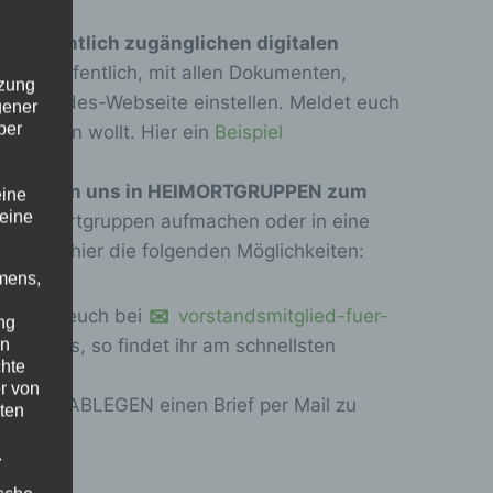
ines
öffentlich zugänglichen digitalen
ericht öffentlich, mit allen Dokumenten,
tzung
der Bundes-Webseite einstellen. Meldet euch
gener
ber
rstellen wollt. Hier ein
Beispiel
organisieren uns in HEIMORTGRUPPEN zum
eine
 eine
ne Heimortgruppen aufmachen oder in eine
deshalb hier die folgenden Möglichkeiten:
mens,
 meldet euch bei
vorstandsmitglied-fuer-
ng
en
n Heimes, so findet ihr am schnellsten
chte
r von
EUGNIS ABLEGEN einen Brief per Mail zu
ten
.
nehmen