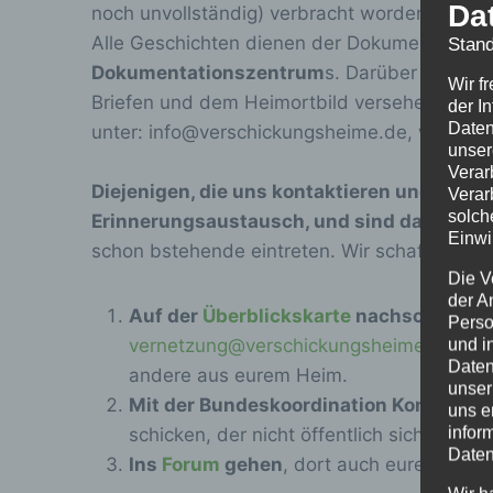
Da
noch unvollständig) verbracht worden sind, h
Alle Geschichten dienen der Dokumentation,
Stand
Dokumentationszentrum
s. Darüber hinaus k
Wir f
Briefen und dem Heimortbild versehen, zusam
der I
Daten
unter: info@verschickungsheime.de, wenn ihr 
unser
Verar
Diejenigen, die uns kontaktieren und Teil
Verar
solch
Erinnerungsaustausch, und sind dann den
Einwi
schon bstehende eintreten. Wir schaffen nich
Die V
der A
Auf der
Überblickskarte
nachschauen,
Perso
und i
vernetzung@verschickungsheime.de
, un
Daten
andere aus eurem Heim.
unser
Mit der Bundeskoordination Kontakt a
uns e
infor
schicken, der nicht öffentlich sichtbar 
Daten
Ins
Forum
gehen
, dort auch euren Beric