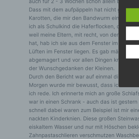
Ve
auch für 2 - 3 Wochen schon allein bei mei
Dass mit dem aufpäppeln hat nicht geklapp
Karotten, die mir den Bandwurm eingetrage
c
ich als Schulkind die Haferflocken, die ich
weil meine Eltern, mit recht, von der Nahrha
Ve
hat, hab ich sie aus dem Fenster im 3. Stoc
a
Z
Lüften im Fenster liegen. Es gab mächtig Är
da
abgemagert und vor allen Dingen krank vor
A
der Wunschgedanken der Kleinen.
V
ei
Durch den Bericht war auf einmal die Szene
V
Morgen wurde mir bewusst, dass ich noch h
Ve
ich rede. Ich erinnerte mich an große Schla
war in einen Schrank - auch das ist gestern
d
schnell dabei waren zum Beispiel ist mir e
nackten Kinderknien. Diese großen Steinw
Ei
eiskaltem Wasser und nur mit Höschen bekl
pe
Zahnpastaschlieren verschmutzen Waschbeck
e