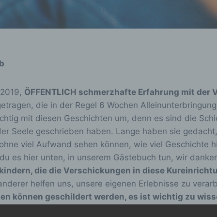
b
 2019,
ÖFFENTLICH schmerzhafte Erfahrung mit der V
etragen, die in der Regel 6 Wochen Alleinunterbringung 
ichtig mit diesen Geschichten um, denn es sind die Sch
der Seele geschrieben haben. Lange haben sie gedacht, s
ohne viel Aufwand sehen können, wie viel Geschichte h
du es hier unten, in unserem Gästebuch tun, wir danken
ndern, die die Verschickungen in diese Kureinricht
nderer helfen uns, unsere eigenen Erlebnisse zu verar
en können geschildert werden, es ist wichtig zu wis
 der „neuen Bundesländer“
(einschließlich DDR-Zeit) i