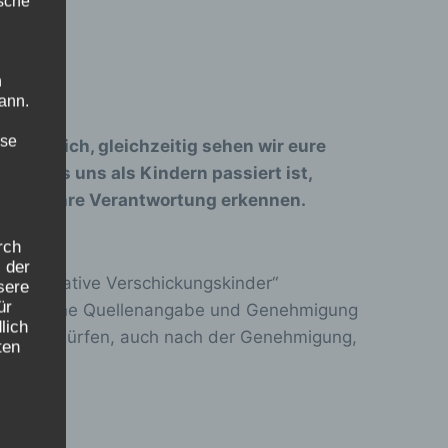
ische
n
ann.
ise
ntwortlich, gleichzeitig sehen wir eure
ht, was uns als Kindern passiert ist,
t auch ihre Verantwortung erkennen.
rch
 der
er „Initiative Verschickungskinder“
sere
ür
 daraus ohne Quellenangabe und Genehmigung
lich
ht. Namen dürfen, auch nach der Genehmigung,
ten