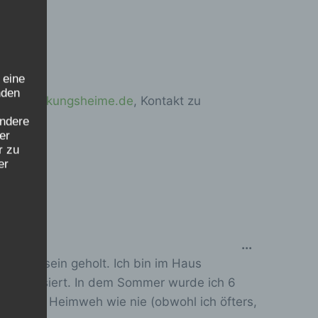
 eine
nden
verschickungsheime.de
, Kontakt zu
ondere
er
r zu
er
D
...
Bewusstsein geholt. Ich bin im Haus
i
 organisiert. In dem Sommer wurde ich 6
e
 so viel Heimweh wie nie (obwohl ich öfters,
s
r die