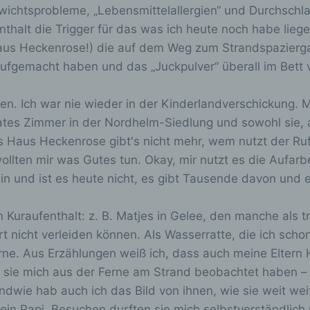
Gewichtsprobleme, „Lebensmittelallergien“ und Durchsc
nthalt die Trigger für das was ich heute noch habe lie
) Profiling
aus Heckenrose!) die auf dem Weg zum Strandspazierg
ufgemacht haben und das „Juckpulver“ überall im Bett v
ofiling ist jede Art der automatisierten Verarbeitung
ersonenbezogener Daten, die darin besteht, dass diese
en. Ich war nie wieder in der Kinderlandverschickung. M
ersonenbezogenen Daten verwendet werden, um bestimmte
rsönliche Aspekte, die sich auf eine natürliche Person bezi
vates Zimmer in der Nordhelm-Siedlung und sowohl sie, a
 bewerten, insbesondere, um Aspekte bezüglich Arbeitsleis
s Haus Heckenrose gibt's nicht mehr, wem nutzt der Ruf
rtschaftlicher Lage, Gesundheit, persönlicher Vorlieben,
ollten mir was Gutes tun. Okay, mir nutzt es die Aufar
teressen, Zuverlässigkeit, Verhalten, Aufenthaltsort oder
rtswechsel dieser natürlichen Person zu analysieren oder
lein und ist es heute nicht, es gibt Tausende davon und 
orherzusagen.
n Kuraufenthalt: z. B. Matjes in Gelee, den manche als 
 nicht verleiden können. Als Wasserratte, die ich sch
) Pseudonymisierung
rne. Aus Erzählungen weiß ich, dass auch meine Eltern
sie mich aus der Ferne am Strand beobachtet haben – 
seudonymisierung ist die Verarbeitung personenbezogener 
n einer Weise, auf welche die personenbezogenen Daten ohn
dwie hab auch ich das Bild von ihnen, wie sie weit wei
nzuziehung zusätzlicher Informationen nicht mehr einer
ein Papi. Besuchen durften sie mich selbstverständlic