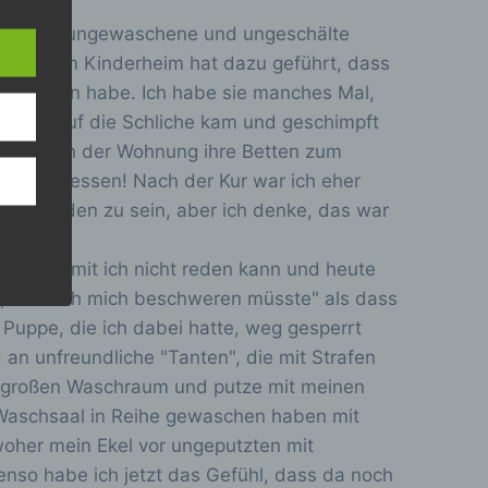
e
rch rohe, ungewaschene und ungeschälte
M
suppe im Kinderheim hat dazu geführt, dass
e
ng gegessen habe. Ich habe sie manches Mal,
t
utti mir auf die Schliche kam und geschimpft
a
ahren
 drunter in der Wohnung ihre Betten zum
b
en,
e wollte essen! Nach der Kur war ich eher
o
 die
ckt worden zu sein, aber ich denke, das war
e
x
 oder
e
atte, damit ich nicht reden kann und heute
i
t, oder ich mich beschweren müsste" als dass
n
 Puppe, die ich dabei hatte, weg gesperrt
-
 an unfreundliche "Tanten", die mit Strafen
/
em großen Waschraum und putze mit meinen
a
Waschsaal in Reihe gewaschen haben mit
u
ter
oher mein Ekel vor ungeputzten mit
tung
s
nso habe ich jetzt das Gefühl, dass da noch