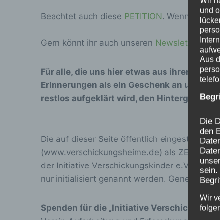
Wir h
und o
Beachtet auch diese
PETITION
. Wenn sie euch
lücke
perso
Inter
Gern könnt ihr auch unseren
Newsletter
beste
aufwe
Aus d
perso
Für alle, die uns hier etwas aus ihrer Vers
telef
Erinnerungen als ein Geschenk an uns an, d
Begr
restlos aufgeklärt wird, den Hintergründe
Die D
den E
Die auf dieser Seite öffentlich eingestellten
Date
Daten
(www.verschickungsheime.de) als ZEUGNISSE 
unser
der Initiative Verschickungskinder e.V. ode
sein.
nur initialisiert genannt werden. Genehmigu
Begri
Wir v
Spenden für die „Initiative Verschickungsk
folge