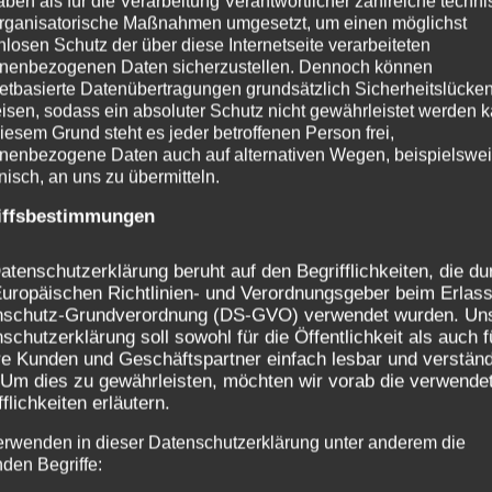
aben als für die Verarbeitung Verantwortlicher zahlreiche techn
rganisatorische Maßnahmen umgesetzt, um einen möglichst
 gefällt, leitet sie weiter, danke!
nlosen Schutz der über diese Internetseite verarbeiteten
nenbezogenen Daten sicherzustellen. Dennoch können
netbasierte Datenübertragungen grundsätzlich Sicherheitslücke
llen.
isen, sodass ein absoluter Schutz nicht gewährleistet werden k
iesem Grund steht es jeder betroffenen Person frei,
nenbezogene Daten auch auf alternativen Wegen, beispielswe
chickungsgeschichte aufschreiben, fühlen wir uns vera
onisch, an uns zu übermitteln.
as uns verpflichtet, dafür zu kämpfen, dass das Unrec
iffsbestimmungen
n nachgegangen wird und Politik und Trägerlandschaf
atenschutzerklärung beruht auf den Begrifflichkeiten, die du
uropäischen Richtlinien- und Verordnungsgeber beim Erlass
 Erinnerungs-Berichte wurden ausdrücklich der Webseite d
nschutz-Grundverordnung (DS-GVO) verwendet wurden. Un
schutzerklärung soll sowohl für die Öffentlichkeit als auch f
freigeben und nur für diese Seiten autorisiert. Wer
e Kunden und Geschäftspartner einfach lesbar und verständ
r des AEKV e.V. zitiert, verstößt gegen das Urheberrec
 Um dies zu gewährleisten, möchten wir vorab die verwende
ng unter: aekv@verschickungsheime.de erfragen
fflichkeiten erläutern.
erwenden in dieser Datenschutzerklärung unter anderem die
inder“ über den wissenschaftlichen Begleitverein:
nden Begriffe: