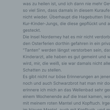
was zu heilen ist, und ich dann nie mehr 
so viel Sinn, dass damals in diesem Kuraufe
e
nicht wieder. Überhaupt die Hagebutten (H
Kur-Kinder-Jungs, die diese gepflückt und a
Pr
gesteckt.
p
Die Insel Norderney hat es mir nicht verdorb
p
pe
den Osterferien dorthin gefahren in ein pri
zu
"Tanten" werden längst verstorben sein, da
wi
Kinderarzt, alle haben es gut gemeint und w
In
O
wird, mir, die weiß, sie war damals nicht al
v
Schatten zu stellen.
Es gibt nicht nur böse Erinnerungen an jene
noch und auch Schwarzbrot hat man mir dort
f
erinnere ich mich an das Wellenbad sehr ge
einem Wochenende auf die Insel kamen, wo 
P
i
mit meinem roten Mantel und Kopftuch. Irgen
Hi
im blauen Mantel, auch mit Kopftuch, und m