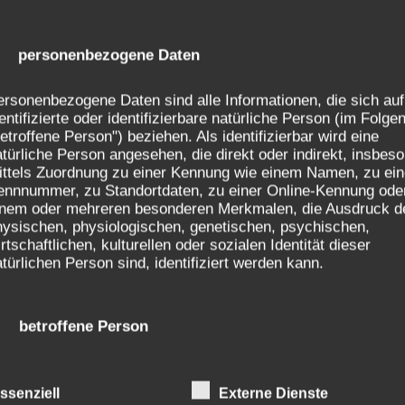
nderverschickung / AEKV e.V.:
3, 12059 Berlin:
) personenbezogene Daten
rsonenbezogene Daten sind alle Informationen, die sich auf
entifizierte oder identifizierbare natürliche Person (im Folge
 Interviews mit Betroffenen
hierhin
oder an:
presse@
etroffene Person") beziehen. Als identifizierbar wird eine
kskarte
oder die jeweiligen
Landeskoordinator:innen
türliche Person angesehen, die direkt oder indirekt, insbes
ittels Zuordnung zu einer Kennung wie einem Namen, zu ein
ennnummer, zu Standortdaten, zu einer Online-Kennung ode
inem oder mehreren besonderen Merkmalen, die Ausdruck d
hysischen, physiologischen, genetischen, psychischen,
rtschaftlichen, kulturellen oder sozialen Identität dieser
türlichen Person sind, identifiziert werden kann.
019
) betroffene Person
s dato erfolgreich verdrängtes Trauma schlagartig ins 
2. - 1.4.65, von der Techniker KK bezahlt und der AWO
troffene Person ist jede identifizierte oder identifizierbare
kind loswerden, außerdem war ich etwas dünn. Ich hatte
atürliche Person, deren personenbezogene Daten von dem fü
ssenziell
Externe Dienste