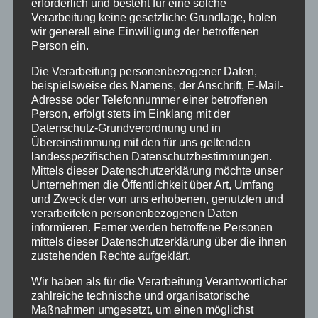
erforderlich und besteht für eine solche
vorstandsmitglied-fuer-
Verarbeitung keine gesetzliche Grundlage, holen
vernetzung@verschickungsheime.de
, und
wir generell eine Einwilligung der betroffenen
werdet vielleicht selbst Ansprechpartner
Person ein.
eures eigenen Heimes, so findet ihr am
Die Verarbeitung personenbezogener Daten,
schnellsten andere aus eurem Heim.
beispielsweise des Namens, der Anschrift, E-Mail-
Adresse oder Telefonnummer einer betroffenen
Mit der Bundeskoordination Kontakt
Person, erfolgt stets im Einklang mit der
aufnehmen,
um gezielt einem anderen
Datenschutz-Grundverordnung und in
Betroffenen bei ZEUGNIS ABLEGEN einen
Übereinstimmung mit den für uns geltenden
landesspezifischen Datenschutzbestimmungen.
Brief per Mail zu schicken, der nicht
Mittels dieser Datenschutzerklärung möchte unser
öffentlich sichtbar sein soll, unter: Buko-
Unternehmen die Öffentlichkeit über Art, Umfang
orga-st@verschickungsheime.de
und Zweck der von uns erhobenen, genutzten und
verarbeiteten personenbezogenen Daten
Ins
Forum
gehen
, dort auch euren Bericht
informieren. Ferner werden betroffene Personen
reinstellen und dort mit anderen selbst
mittels dieser Datenschutzerklärung über die ihnen
Kontakt aufnehmen
zustehenden Rechte aufgeklärt.
Wir haben als für die Verarbeitung Verantwortlicher
zahlreiche technische und organisatorische
Beachtet auch diese
PETITION
. Wenn sie euch
Maßnahmen umgesetzt, um einen möglichst
gefällt, leitet sie weiter, danke!