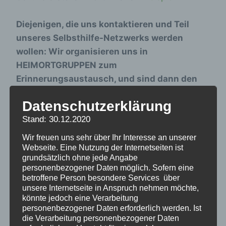
Diejenigen, die uns kontaktieren und Teil
unseres Selbsthilfe-Netzwerks werden
wollen: Wir organisieren uns in
HEIMORTGRUPPEN zum
Erinnerungsaustausch, und sind dann den
Bundesländern zugeordnet.
Gern könnt ihr mit
Datenschutzerklärung
anderne Heimortgruppen aufmachen oder in
eine schon bstehende eintreten. Wir schaffen
Stand: 30.12.2020
nicht mehr, auf jeden von euch proaktiv selbst
Wir freuen uns sehr über Ihr Interesse an unserer
zuzugehen, deshalb hier die folgenden
Webseite. Eine Nutzung der Internetseiten ist
grundsätzlich ohne jede Angabe
Möglichkeiten:
personenbezogener Daten möglich. Sofern eine
betroffene Person besondere Services über
unsere Internetseite in Anspruch nehmen möchte,
Auf der
Überblickskarte
nachschauen,
könnte jedoch eine Verarbeitung
ob eurer Heim schon Ansprechpartner hat,
personenbezogener Daten erforderlich werden. Ist
wenn nicht, meldet euch bei
die Verarbeitung personenbezogener Daten