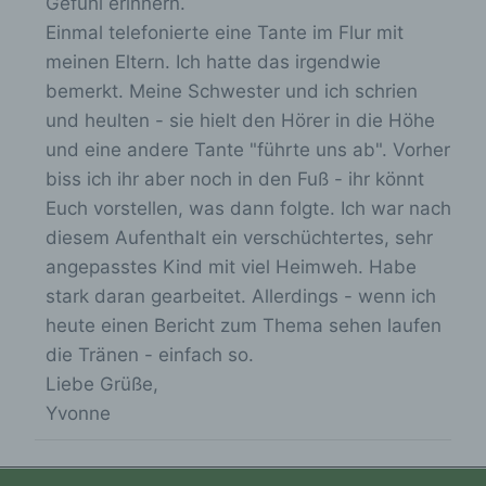
Gefühl erinnern.
ohne Hinzuziehung zusätzlicher
Informationen nicht mehr einer spezifischen
Einmal telefonierte eine Tante im Flur mit
betroffenen Person zugeordnet werden
meinen Eltern. Ich hatte das irgendwie
können, sofern diese zusätzlichen
bemerkt. Meine Schwester und ich schrien
Informationen gesondert aufbewahrt werden
und technischen und organisatorischen
und heulten - sie hielt den Hörer in die Höhe
Maßnahmen unterliegen, die gewährleisten,
und eine andere Tante "führte uns ab". Vorher
dass die personenbezogenen Daten nicht
biss ich ihr aber noch in den Fuß - ihr könnt
einer identifizierten oder identifizierbaren
natürlichen Person zugewiesen werden.
Euch vorstellen, was dann folgte. Ich war nach
diesem Aufenthalt ein verschüchtertes, sehr
angepasstes Kind mit viel Heimweh. Habe
g) Verantwortlicher oder für die
stark daran gearbeitet. Allerdings - wenn ich
Verarbeitung Verantwortlicher
heute einen Bericht zum Thema sehen laufen
die Tränen - einfach so.
Verantwortlicher oder für die Verarbeitung
Verantwortlicher ist die natürliche oder
Liebe Grüße,
juristische Person, Behörde, Einrichtung
Yvonne
oder andere Stelle, die allein oder
gemeinsam mit anderen über die Zwecke
und Mittel der Verarbeitung von
personenbezogenen Daten entscheidet. Sind