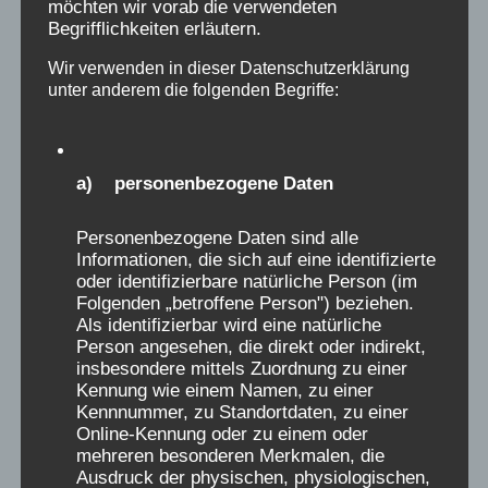
möchten wir vorab die verwendeten
Die auf dieser Seite öffentlich eingestellten
Begrifflichkeiten erläutern.
Erinnerungs-Berichte wurden ausdrücklich der
Wir verwenden in dieser Datenschutzerklärung
Webseite der „Initiative Verschickungskinder“
unter anderem die folgenden Begriffe:
(www.verschickungsheime.de) als ZEUGNISSE
freigeben und nur für diese Seiten autorisiert.
Wer daraus ohne Quellenangabe und
a) personenbezogene Daten
Genehmigung der Initiative
Verschickungskinder e.V. oder des AEKV e.V.
Personenbezogene Daten sind alle
zitiert, verstößt gegen das Urheberrecht.
Informationen, die sich auf eine identifizierte
oder identifizierbare natürliche Person (im
Namen dürfen, auch nach der Genehmigung,
Folgenden „betroffene Person") beziehen.
nur initialisiert genannt werden. Genehmigung
Als identifizierbar wird eine natürliche
unter: aekv@verschickungsheime.de erfragen
Person angesehen, die direkt oder indirekt,
insbesondere mittels Zuordnung zu einer
Kennung wie einem Namen, zu einer
Spenden für die „Initiative
Kennnummer, zu Standortdaten, zu einer
Online-Kennung oder zu einem oder
Verschickungskinder“ über den
mehreren besonderen Merkmalen, die
wissenschaftlichen Begleitverein:
Ausdruck der physischen, physiologischen,