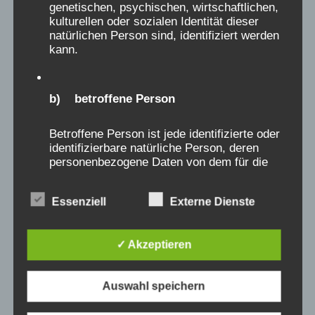
Verein Aufarbeitung und Erforschung von
genetischen, psychischen, wirtschaftlichen,
kulturellen oder sozialen Identität dieser
Kinderverschickung / AEKV e.V.:
natürlichen Person sind, identifiziert werden
IBAN: DE704306 0967 1042 0498 00
kann.
Postanschrift: AEKV e.V. bei Röhl, Kiehlufer 43,
12059 Berlin:
aekv@verschickungsheime.de
b) betroffene Person
Betroffene Person ist jede identifizierte oder
Journalisten
wenden sich für Auskünfte oder
identifizierbare natürliche Person, deren
Interviews mit Betroffenen
hierhin
oder an:
personenbezogene Daten von dem für die
Verarbeitung Verantwortlichen verarbeitet
presse@verschickungsheime.de
, Kontakt zu
werden.
Ansprechpartnern sehr gut über die
Essenziell
Externe Dienste
Überblickskarte
oder die jeweiligen
Landeskoordinator:innen
c) Verarbeitung
✓ Akzeptieren
Verarbeitung ist jeder mit oder ohne Hilfe
Auswahl speichern
automatisierter Verfahren ausgeführte
Vorgang oder jede solche Vorgangsreihe im