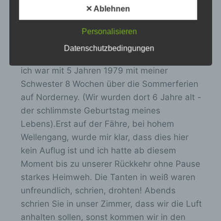
Zusammenhang mit personenbezogenen
✕ Ablehnen
Daten wie das Erheben, das Erfassen, die
Organisation, das Ordnen, die Speicherung,
D
Yvonne
schrieb am
21.09.2019
...
die Anpassung oder Veränderung, das
Personalisieren
Auslesen, das Abfragen, die Verwendung,
Hallo liebe Anja, hallo alle
i
Datenschutzbedingungen
die Offenlegung durch Übermittlung,
Verschickungskinder
e
Verbreitung oder eine andere Form der
ich war mit 5 Jahren 1979 mit meiner
Bereitstellung, den Abgleich oder die
s
Verknüpfung, die Einschränkung, das
Schwester 8 Wochen über die Sommerferien
e
Löschen oder die Vernichtung.
auf Norderney. (Wir wurden dort 6 Jahre alt -
M
der schlimmste Geburtstag meines
e
Lebens).Erst auf der Fähre, bei hohem
d) Einschränkung der Verarbeitung
t
Wellengang, wurde mir klar, dass dies hier
a
Einschränkung der Verarbeitung ist die
kein Auflug ist und ich hatte ab diesem
b
Markierung gespeicherter
Moment bis zu unserer Rückkehr ohne Pause
o
personenbezogener Daten mit dem Ziel, ihre
starkes Heimweh. Die Tanten in weiß waren
künftige Verarbeitung einzuschränken.
x
unfreundlich, schrien, drohten! Abends
e
schrien Sie in unser Zimmer, dass wir die Luft
i
e) Profiling
anhalten sollen, sonst kommen wir in den