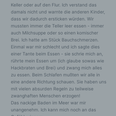
n
Keller oder auf den Flur. Ich verstand das
-
Profiling ist jede Art der automatisierten
damals nicht und warnte die anderen Kinder,
Verarbeitung personenbezogener Daten, die
/
dass wir dadurch ersticken würden. Wir
darin besteht, dass diese
a
personenbezogenen Daten verwendet
mussten immer die Teller leer essen - immer
werden, um bestimmte persönliche Aspekte,
u
auch Milchsuppe oder so einen komischer
die sich auf eine natürliche Person beziehen,
s
Brei. Ich hatte am Stück Bauchschmerzen.
zu bewerten, insbesondere, um Aspekte
b
bezüglich Arbeitsleistung, wirtschaftlicher
Einmal war mir schlecht und ich sagte dies
Lage, Gesundheit, persönlicher Vorlieben,
l
einer Tante beim Essen - sie schrie mich an,
Interessen, Zuverlässigkeit, Verhalten,
e
rührte mein Essen um (ich glaube sowas wie
Aufenthaltsort oder Ortswechsel dieser
natürlichen Person zu analysieren oder
n
Hackbraten und Brei) und zwang mich alles
vorherzusagen.
d
zu essen. Beim Schlafen mußten wir alle in
e
eine andere Richtung schauen. Sie haben uns
n
mit vielen absurden Regeln zu teilweise
f) Pseudonymisierung
.
zwanghaften Menschen erzogen!
Pseudonymisierung ist die Verarbeitung
Das nackige Baden im Meer war mir
personenbezogener Daten in einer Weise,
unangenehm. Ich kann mich noch an das
auf welche die personenbezogenen Daten