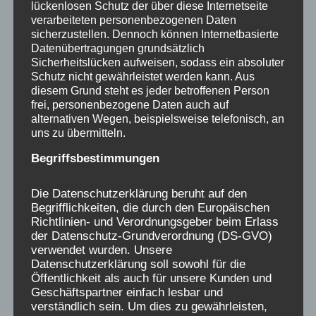
lückenlosen Schutz der über diese Internetseite
verarbeiteten personenbezogenen Daten
sicherzustellen. Dennoch können Internetbasierte
Gern könnt ihr auch unseren
Newsletter
Datenübertragungen grundsätzlich
bestellen.
Sicherheitslücken aufweisen, sodass ein absoluter
Schutz nicht gewährleistet werden kann. Aus
diesem Grund steht es jeder betroffenen Person
Für alle, die uns hier etwas aus ihrer
frei, personenbezogene Daten auch auf
Verschickungsgeschichte aufschreiben,
alternativen Wegen, beispielsweise telefonisch, an
uns zu übermitteln.
fühlen wir uns verantwortlich, gleichzeitig
sehen wir eure Erinnerungen als ein
Begriffsbestimmungen
Geschenk an uns an, das uns verpflichtet,
dafür zu kämpfen, dass das Unrecht, was uns
Die Datenschutzerklärung beruht auf den
Begrifflichkeiten, die durch den Europäischen
als Kindern passiert ist, restlos aufgeklärt
Richtlinien- und Verordnungsgeber beim Erlass
wird, den Hintergründen nachgegangen wird
der Datenschutz-Grundverordnung (DS-GVO)
und Politik und Trägerlandschaft auch ihre
verwendet wurden. Unsere
Datenschutzerklärung soll sowohl für die
Verantwortung erkennen.
Öffentlichkeit als auch für unsere Kunden und
Geschäftspartner einfach lesbar und
verständlich sein. Um dies zu gewährleisten,