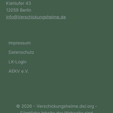
Mitgliedstaaten vorgegeben, so kann der
Kiehlufer 43
Verantwortliche beziehungsweise können die
12059 Berlin
bestimmten Kriterien seiner Benennung nach
info@Verschickungsheime.de
dem Unionsrecht oder dem Recht der
Mitgliedstaaten vorgesehen werden.
h) Auftragsverarbeiter
Impressum
Datenschutz
Auftragsverarbeiter ist eine natürliche oder
juristische Person, Behörde, Einrichtung
LK-Login
oder andere Stelle, die personenbezogene
Daten im Auftrag des Verantwortlichen
AEKV e.V.
verarbeitet.
i) Empfänger
Empfänger ist eine natürliche oder
© 2026 - Verschickungsheime.de/.org -
juristische Person, Behörde, Einrichtung