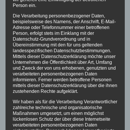
vorstandsmitglied-fuer-
Person ein.
vernetzung@verschickungsheime.de
, und
Die Verarbeitung personenbezogener Daten,
werdet vielleicht selbst Ansprechpartner
beispielsweise des Namens, der Anschrift, E-Mail-
eures eigenen Heimes, so findet ihr am
Adresse oder Telefonnummer einer betroffenen
Person, erfolgt stets im Einklang mit der
schnellsten andere aus eurem Heim.
Datenschutz-Grundverordnung und in
Mit der Bundeskoordination Kontakt
Übereinstimmung mit den für uns geltenden
aufnehmen,
um gezielt einem anderen
landesspezifischen Datenschutzbestimmungen.
Mittels dieser Datenschutzerklärung möchte unser
Betroffenen bei ZEUGNIS ABLEGEN einen
Unternehmen die Öffentlichkeit über Art, Umfang
Brief per Mail zu schicken, der nicht
und Zweck der von uns erhobenen, genutzten und
öffentlich sichtbar sein soll, unter: Buko-
verarbeiteten personenbezogenen Daten
informieren. Ferner werden betroffene Personen
orga-st@verschickungsheime.de
mittels dieser Datenschutzerklärung über die ihnen
Ins
Forum
gehen
, dort auch euren Bericht
zustehenden Rechte aufgeklärt.
reinstellen und dort mit anderen selbst
Wir haben als für die Verarbeitung Verantwortlicher
Kontakt aufnehmen
zahlreiche technische und organisatorische
Maßnahmen umgesetzt, um einen möglichst
lückenlosen Schutz der über diese Internetseite
Beachtet auch diese
PETITION
. Wenn sie euch
verarbeiteten personenbezogenen Daten
gefällt, leitet sie weiter, danke!