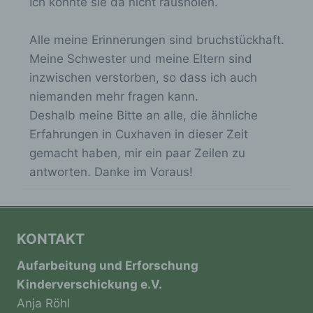
Ich konnte sie da nicht rausholen.
können, sofern diese zusätzlichen
Informationen gesondert aufbewahrt werden
Alle meine Erinnerungen sind bruchstückhaft.
und technischen und organisatorischen
Maßnahmen unterliegen, die gewährleisten,
Meine Schwester und meine Eltern sind
dass die personenbezogenen Daten nicht
inzwischen verstorben, so dass ich auch
einer identifizierten oder identifizierbaren
niemanden mehr fragen kann.
natürlichen Person zugewiesen werden.
Deshalb meine Bitte an alle, die ähnliche
Erfahrungen in Cuxhaven in dieser Zeit
g) Verantwortlicher oder für die
gemacht haben, mir ein paar Zeilen zu
Verarbeitung Verantwortlicher
antworten. Danke im Voraus!
Verantwortlicher oder für die Verarbeitung
Verantwortlicher ist die natürliche oder
juristische Person, Behörde, Einrichtung
oder andere Stelle, die allein oder
KONTAKT
gemeinsam mit anderen über die Zwecke
und Mittel der Verarbeitung von
Aufarbeitung und Erforschung
personenbezogenen Daten entscheidet. Sind
Kinderverschickung e.V.
die Zwecke und Mittel dieser Verarbeitung
Anja Röhl
durch das Unionsrecht oder das Recht der