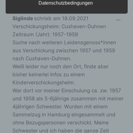
Datenschutzbedingungen
die Anpassung oder Veränderung, das
Auslesen, das Abfragen, die Verwendung,
die Offenlegung durch Übermittlung,
D
Siglinde
schrieb am
18.09.2021
...
Verbreitung oder eine andere Form der
Verschickungsheim:
Cuxhaven-Duhnen
i
Bereitstellung, den Abgleich oder die
Zeitraum (Jahr):
1957-1959
Verknüpfung, die Einschränkung, das
e
Löschen oder die Vernichtung.
Suche nach weiteren Leidensgenoss*innen
s
aus Verschickung zwischen 1957 und 1959
e
nach Cuxhaven-Duhnen.
M
d) Einschränkung der Verarbeitung
Weiß leider nur noch den Ort, finde aber
e
bisher keinerlei Infos zu einem
Einschränkung der Verarbeitung ist die
t
Markierung gespeicherter
Kinderverschickungsheim.
a
personenbezogener Daten mit dem Ziel, ihre
War dort vor meiner Einschulung ca. zw. 1957
b
künftige Verarbeitung einzuschränken.
und 1958 als 5-6jährige zusammen mit meiner
o
4jährigen Schwester. Wurden mit einem
x
Sammelzug in Hamburg eingesammelt und
e) Profiling
e
ohne Bezugspersonen verschickt. Meine
i
Profiling ist jede Art der automatisierten
Schwester und ich haben die ganze Zeit