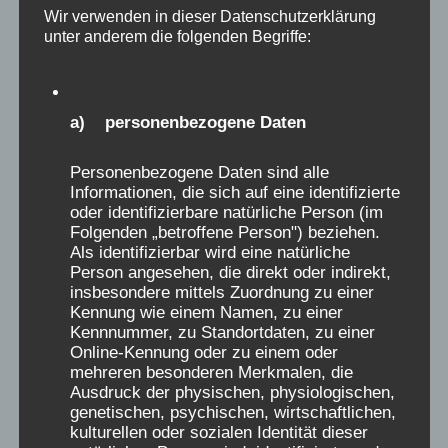
Die auf dieser Seite öffentlich eingestellten
Wir verwenden in dieser Datenschutzerklärung
unter anderem die folgenden Begriffe:
Erinnerungs-Berichte wurden ausdrücklich der
Webseite der „Initiative Verschickungskinder“
(www.verschickungsheime.de) als ZEUGNISSE
a) personenbezogene Daten
freigeben und nur für diese Seiten autorisiert.
Wer daraus ohne Quellenangabe und
Personenbezogene Daten sind alle
Genehmigung der Initiative
Informationen, die sich auf eine identifizierte
Verschickungskinder e.V. oder des AEKV e.V.
oder identifizierbare natürliche Person (im
Folgenden „betroffene Person") beziehen.
zitiert, verstößt gegen das Urheberrecht.
Als identifizierbar wird eine natürliche
Namen dürfen, auch nach der Genehmigung,
Person angesehen, die direkt oder indirekt,
nur initialisiert genannt werden. Genehmigung
insbesondere mittels Zuordnung zu einer
Kennung wie einem Namen, zu einer
unter: aekv@verschickungsheime.de erfragen
Kennnummer, zu Standortdaten, zu einer
Online-Kennung oder zu einem oder
mehreren besonderen Merkmalen, die
Spenden für die „Initiative
Ausdruck der physischen, physiologischen,
Verschickungskinder“ über den
genetischen, psychischen, wirtschaftlichen,
wissenschaftlichen Begleitverein:
kulturellen oder sozialen Identität dieser