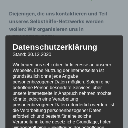
Diejenigen, die uns kontaktieren und Teil
unseres Selbsthilfe-Netzwerks werden
wollen: Wir organisieren uns in
HEIMORTGRUPPEN zum
Erinnerungsaustausch, und sind dann den
Datenschutzerklärung
Bundesländern zugeordnet.
Gern könnt ihr mit
Stand: 30.12.2020
anderne Heimortgruppen aufmachen oder in
Wir freuen uns sehr über Ihr Interesse an unserer
eine schon bstehende eintreten. Wir schaffen
Webseite. Eine Nutzung der Internetseiten ist
nicht mehr, auf jeden von euch proaktiv selbst
grundsätzlich ohne jede Angabe
personenbezogener Daten möglich. Sofern eine
zuzugehen, deshalb hier die folgenden
betroffene Person besondere Services über
Möglichkeiten:
unsere Internetseite in Anspruch nehmen möchte,
könnte jedoch eine Verarbeitung
personenbezogener Daten erforderlich werden. Ist
Auf der
Überblickskarte
nachschauen,
die Verarbeitung personenbezogener Daten
ob eurer Heim schon Ansprechpartner hat,
erforderlich und besteht für eine solche
Verarbeitung keine gesetzliche Grundlage, holen
wenn nicht, meldet euch bei
wir generell eine Einwilligung der betroffenen