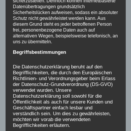
sicherzustellen. Dennoch können Internetbasierte
Datenübertragungen grundsätzlich
Sicherheitslücken aufweisen, sodass ein absoluter
Gern könnt ihr auch unseren
Newsletter
Schutz nicht gewährleistet werden kann. Aus
bestellen.
diesem Grund steht es jeder betroffenen Person
frei, personenbezogene Daten auch auf
alternativen Wegen, beispielsweise telefonisch, an
Für alle, die uns hier etwas aus ihrer
uns zu übermitteln.
Verschickungsgeschichte aufschreiben,
Begriffsbestimmungen
fühlen wir uns verantwortlich, gleichzeitig
sehen wir eure Erinnerungen als ein
Die Datenschutzerklärung beruht auf den
Geschenk an uns an, das uns verpflichtet,
Begrifflichkeiten, die durch den Europäischen
Richtlinien- und Verordnungsgeber beim Erlass
dafür zu kämpfen, dass das Unrecht, was uns
der Datenschutz-Grundverordnung (DS-GVO)
als Kindern passiert ist, restlos aufgeklärt
verwendet wurden. Unsere
wird, den Hintergründen nachgegangen wird
Datenschutzerklärung soll sowohl für die
Öffentlichkeit als auch für unsere Kunden und
und Politik und Trägerlandschaft auch ihre
Geschäftspartner einfach lesbar und
Verantwortung erkennen.
verständlich sein. Um dies zu gewährleisten,
möchten wir vorab die verwendeten
Begrifflichkeiten erläutern.