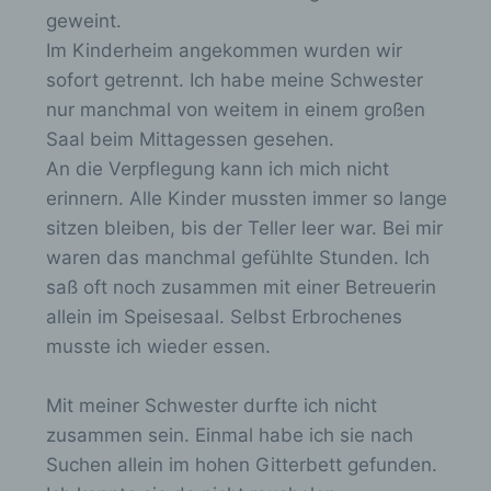
n
Verarbeitung personenbezogener Daten, die
geweint.
darin besteht, dass diese
-
Im Kinderheim angekommen wurden wir
personenbezogenen Daten verwendet
/
werden, um bestimmte persönliche Aspekte,
sofort getrennt. Ich habe meine Schwester
die sich auf eine natürliche Person beziehen,
a
nur manchmal von weitem in einem großen
zu bewerten, insbesondere, um Aspekte
u
Saal beim Mittagessen gesehen.
bezüglich Arbeitsleistung, wirtschaftlicher
s
Lage, Gesundheit, persönlicher Vorlieben,
An die Verpflegung kann ich mich nicht
Interessen, Zuverlässigkeit, Verhalten,
b
erinnern. Alle Kinder mussten immer so lange
Aufenthaltsort oder Ortswechsel dieser
l
sitzen bleiben, bis der Teller leer war. Bei mir
natürlichen Person zu analysieren oder
vorherzusagen.
e
waren das manchmal gefühlte Stunden. Ich
n
saß oft noch zusammen mit einer Betreuerin
d
allein im Speisesaal. Selbst Erbrochenes
f) Pseudonymisierung
e
musste ich wieder essen.
n
Pseudonymisierung ist die Verarbeitung
personenbezogener Daten in einer Weise,
.
Mit meiner Schwester durfte ich nicht
auf welche die personenbezogenen Daten
zusammen sein. Einmal habe ich sie nach
ohne Hinzuziehung zusätzlicher
Suchen allein im hohen Gitterbett gefunden.
Informationen nicht mehr einer spezifischen
betroffenen Person zugeordnet werden