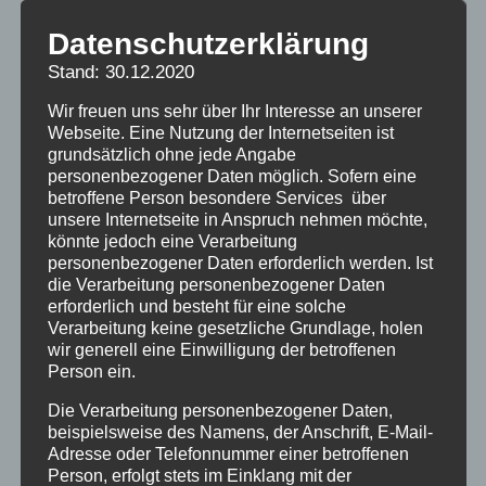
Datenschutzerklärung
Diejenigen, die uns kontaktieren und Teil
Stand: 30.12.2020
unseres Selbsthilfe-Netzwerks werden
wollen: Wir organisieren uns in
Wir freuen uns sehr über Ihr Interesse an unserer
Webseite. Eine Nutzung der Internetseiten ist
HEIMORTGRUPPEN zum
grundsätzlich ohne jede Angabe
Erinnerungsaustausch, und sind dann den
personenbezogener Daten möglich. Sofern eine
Bundesländern zugeordnet.
Gern könnt ihr mit
betroffene Person besondere Services über
unsere Internetseite in Anspruch nehmen möchte,
anderne Heimortgruppen aufmachen oder in
könnte jedoch eine Verarbeitung
eine schon bstehende eintreten. Wir schaffen
personenbezogener Daten erforderlich werden. Ist
nicht mehr, auf jeden von euch proaktiv selbst
die Verarbeitung personenbezogener Daten
erforderlich und besteht für eine solche
zuzugehen, deshalb hier die folgenden
Verarbeitung keine gesetzliche Grundlage, holen
Möglichkeiten:
wir generell eine Einwilligung der betroffenen
Person ein.
Auf der
Überblickskarte
nachschauen,
Die Verarbeitung personenbezogener Daten,
beispielsweise des Namens, der Anschrift, E-Mail-
ob eurer Heim schon Ansprechpartner hat,
Adresse oder Telefonnummer einer betroffenen
wenn nicht, meldet euch bei
Person, erfolgt stets im Einklang mit der