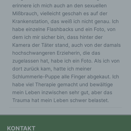
n
bezüglich Arbeitsleistung, wirtschaftlicher
erinnere ich mich auch an den sexuellen
Lage, Gesundheit, persönlicher Vorlieben,
-
Interessen, Zuverlässigkeit, Verhalten,
Mißbrauch, vielleicht geschah es auf der
/
Aufenthaltsort oder Ortswechsel dieser
Krankenstation, das weiß ich nicht genau. Ich
natürlichen Person zu analysieren oder
a
habe einzelne Flashbacks und ein Foto, von
vorherzusagen.
u
dem ich mir sicher bin, dass hinter der
s
Kamera der Täter stand, auch von der damals
b
f) Pseudonymisierung
hochschwangeren Erzieherin, die das
l
zugelassen hat, habe ich ein Foto. Als ich von
Pseudonymisierung ist die Verarbeitung
e
dort zurück kam, hatte ich meiner
personenbezogener Daten in einer Weise,
n
Schlummerle-Puppe alle Finger abgekaut. Ich
auf welche die personenbezogenen Daten
d
ohne Hinzuziehung zusätzlicher
habe viel Therapie gemacht und bewältige
Informationen nicht mehr einer spezifischen
e
mein Leben inzwischen sehr gut, aber das
betroffenen Person zugeordnet werden
n
Trauma hat mein Leben schwer belastet.
können, sofern diese zusätzlichen
Informationen gesondert aufbewahrt werden
.
und technischen und organisatorischen
Maßnahmen unterliegen, die gewährleisten,
dass die personenbezogenen Daten nicht
KONTAKT
einer identifizierten oder identifizierbaren