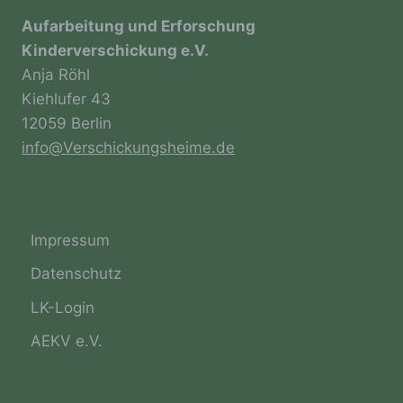
natürlichen Person zugewiesen werden.
Aufarbeitung und Erforschung
Kinderverschickung e.V.
Anja Röhl
g) Verantwortlicher oder für die
Verarbeitung Verantwortlicher
Kiehlufer 43
12059 Berlin
Verantwortlicher oder für die Verarbeitung
info@Verschickungsheime.de
Verantwortlicher ist die natürliche oder
juristische Person, Behörde, Einrichtung
oder andere Stelle, die allein oder
gemeinsam mit anderen über die Zwecke
und Mittel der Verarbeitung von
Impressum
personenbezogenen Daten entscheidet. Sind
die Zwecke und Mittel dieser Verarbeitung
Datenschutz
durch das Unionsrecht oder das Recht der
Mitgliedstaaten vorgegeben, so kann der
LK-Login
Verantwortliche beziehungsweise können die
bestimmten Kriterien seiner Benennung nach
AEKV e.V.
dem Unionsrecht oder dem Recht der
Mitgliedstaaten vorgesehen werden.