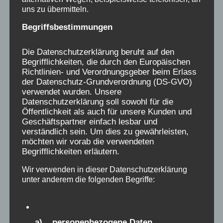
uns zu übermitteln.
Gern könnt ihr auch unseren
Newsletter
Begriffsbestimmungen
bestellen.
Die Datenschutzerklärung beruht auf den
Begrifflichkeiten, die durch den Europäischen
Für alle, die uns hier etwas aus ihrer
Richtlinien- und Verordnungsgeber beim Erlass
der Datenschutz-Grundverordnung (DS-GVO)
Verschickungsgeschichte aufschreiben,
verwendet wurden. Unsere
fühlen wir uns verantwortlich, gleichzeitig
Datenschutzerklärung soll sowohl für die
sehen wir eure Erinnerungen als ein
Öffentlichkeit als auch für unsere Kunden und
Geschäftspartner einfach lesbar und
Geschenk an uns an, das uns verpflichtet,
verständlich sein. Um dies zu gewährleisten,
dafür zu kämpfen, dass das Unrecht, was uns
möchten wir vorab die verwendeten
als Kindern passiert ist, restlos aufgeklärt
Begrifflichkeiten erläutern.
wird, den Hintergründen nachgegangen wird
Wir verwenden in dieser Datenschutzerklärung
und Politik und Trägerlandschaft auch ihre
unter anderem die folgenden Begriffe:
Verantwortung erkennen.
a) personenbezogene Daten