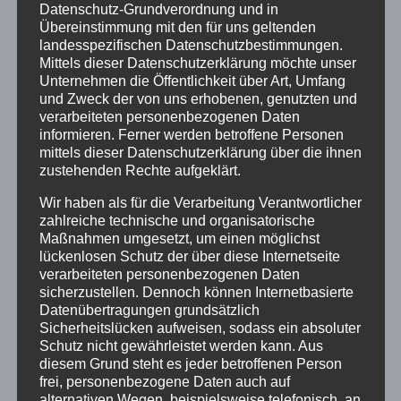
vorstandsmitglied-fuer-
Datenschutz-Grundverordnung und in
Übereinstimmung mit den für uns geltenden
vernetzung@verschickungsheime.de
, und
landesspezifischen Datenschutzbestimmungen.
werdet vielleicht selbst Ansprechpartner
Mittels dieser Datenschutzerklärung möchte unser
eures eigenen Heimes, so findet ihr am
Unternehmen die Öffentlichkeit über Art, Umfang
und Zweck der von uns erhobenen, genutzten und
schnellsten andere aus eurem Heim.
verarbeiteten personenbezogenen Daten
Mit der Bundeskoordination Kontakt
informieren. Ferner werden betroffene Personen
aufnehmen,
um gezielt einem anderen
mittels dieser Datenschutzerklärung über die ihnen
zustehenden Rechte aufgeklärt.
Betroffenen bei ZEUGNIS ABLEGEN einen
Brief per Mail zu schicken, der nicht
Wir haben als für die Verarbeitung Verantwortlicher
zahlreiche technische und organisatorische
öffentlich sichtbar sein soll, unter: Buko-
Maßnahmen umgesetzt, um einen möglichst
orga-st@verschickungsheime.de
lückenlosen Schutz der über diese Internetseite
Ins
Forum
gehen
, dort auch euren Bericht
verarbeiteten personenbezogenen Daten
sicherzustellen. Dennoch können Internetbasierte
reinstellen und dort mit anderen selbst
Datenübertragungen grundsätzlich
Kontakt aufnehmen
Sicherheitslücken aufweisen, sodass ein absoluter
Schutz nicht gewährleistet werden kann. Aus
diesem Grund steht es jeder betroffenen Person
Beachtet auch diese
PETITION
. Wenn sie euch
frei, personenbezogene Daten auch auf
gefällt, leitet sie weiter, danke!
alternativen Wegen, beispielsweise telefonisch, an