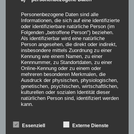
Die auf dieser Seite öffentlich eingestellten
Erinnerungs-Berichte wurden ausdrücklich der
Personenbezogene Daten sind alle
Informationen, die sich auf eine identifizierte
Webseite der „Initiative Verschickungskinder“
oder identifizierbare natürliche Person (im
(www.verschickungsheime.de) als ZEUGNISSE
Folgenden „betroffene Person") beziehen.
freigeben und nur für diese Seiten autorisiert.
Als identifizierbar wird eine natürliche
Person angesehen, die direkt oder indirekt,
Wer daraus ohne Quellenangabe und
insbesondere mittels Zuordnung zu einer
Genehmigung der Initiative
Kennung wie einem Namen, zu einer
Verschickungskinder e.V. oder des AEKV e.V.
Kennnummer, zu Standortdaten, zu einer
Online-Kennung oder zu einem oder
zitiert, verstößt gegen das Urheberrecht.
mehreren besonderen Merkmalen, die
Namen dürfen, auch nach der Genehmigung,
Ausdruck der physischen, physiologischen,
nur initialisiert genannt werden. Genehmigung
genetischen, psychischen, wirtschaftlichen,
kulturellen oder sozialen Identität dieser
unter: aekv@verschickungsheime.de erfragen
natürlichen Person sind, identifiziert werden
kann.
Spenden für die „Initiative
Verschickungskinder“ über den
b) betroffene Person
Essenziell
Externe Dienste
wissenschaftlichen Begleitverein: