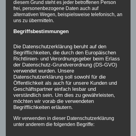
Verein Aufarbeitung und Erforschung von
diesem Grund steht es jeder betroffenen Person
frei, personenbezogene Daten auch auf
Kinderverschickung / AEKV e.V.:
alternativen Wegen, beispielsweise telefonisch, an
IBAN: DE704306 0967 1042 0498 00
uns zu übermitteln.
Postanschrift: AEKV e.V. bei Röhl, Kiehlufer 43,
Begriffsbestimmungen
12059 Berlin:
aekv@verschickungsheime.de
Die Datenschutzerklärung beruht auf den
Begrifflichkeiten, die durch den Europäischen
Richtlinien- und Verordnungsgeber beim Erlass
Journalisten
wenden sich für Auskünfte oder
der Datenschutz-Grundverordnung (DS-GVO)
Interviews mit Betroffenen
hierhin
oder an:
verwendet wurden. Unsere
presse@verschickungsheime.de
, Kontakt zu
Datenschutzerklärung soll sowohl für die
Öffentlichkeit als auch für unsere Kunden und
Ansprechpartnern sehr gut über die
Geschäftspartner einfach lesbar und
Überblickskarte
oder die jeweiligen
verständlich sein. Um dies zu gewährleisten,
möchten wir vorab die verwendeten
Landeskoordinator:innen
Begrifflichkeiten erläutern.
Wir verwenden in dieser Datenschutzerklärung
unter anderem die folgenden Begriffe: