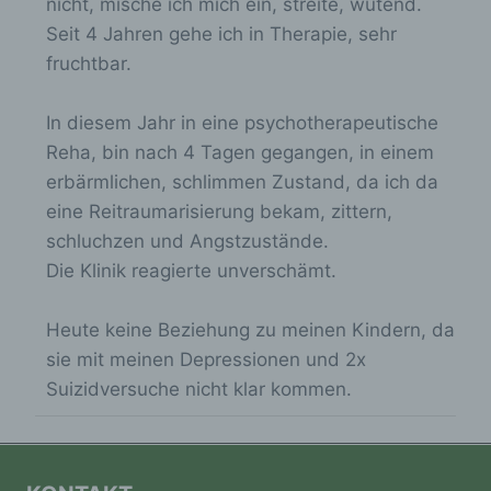
nicht, mische ich mich ein, streite, wütend.
k) Einwilligung
Seit 4 Jahren gehe ich in Therapie, sehr
fruchtbar.
Einwilligung ist jede von der betroffenen
Person freiwillig für den bestimmten Fall in
informierter Weise und unmissverständlich
In diesem Jahr in eine psychotherapeutische
abgegebene Willensbekundung in Form einer
Reha, bin nach 4 Tagen gegangen, in einem
Erklärung oder einer sonstigen eindeutigen
bestätigenden Handlung, mit der die
erbärmlichen, schlimmen Zustand, da ich da
betroffene Person zu verstehen gibt, dass
eine Reitraumarisierung bekam, zittern,
sie mit der Verarbeitung der sie betreffenden
schluchzen und Angstzustände.
personenbezogenen Daten einverstanden
ist.
Die Klinik reagierte unverschämt.
Heute keine Beziehung zu meinen Kindern, da
sie mit meinen Depressionen und 2x
Name und Anschrift des für die Verarbeitung
Suizidversuche nicht klar kommen.
Verantwortlichen
Verantwortlicher im Sinne der Datenschutz-
Grundverordnung, sonstiger in den
Mitgliedstaaten der Europäischen Union