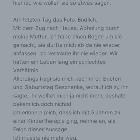
hier ist, wie wollen sie so etwas sagen.
Mitgliedstaaten vorgesehen werden.
Am letzten Tag das Foto. Endlich.
h) Auftragsverarbeiter
Mit dem Zug nach Hause, Abholung durch
meine Mutter. Ich habe einen Bogen um sie
Auftragsverarbeiter ist eine natürliche oder
gemacht, sie durfte mich ab da nie wieder
juristische Person, Behörde, Einrichtung
anfassen. Ich vertraute ihr nie wieder. Wir
oder andere Stelle, die personenbezogene
hatten ein Leben lang ein schlechtes
Daten im Auftrag des Verantwortlichen
verarbeitet.
Verhältnis.
Allerdings fragt sie mich nach ihren Briefen
und Geburtstag Geschenke, worauf ich zu ihr
i) Empfänger
sagte, ihr wolltet mich ja nicht mehr, deshalb
bekam ich doch nichts!
Empfänger ist eine natürliche oder
juristische Person, Behörde, Einrichtung
Ich erinnere mich, dass ich mit 5 Jahren zu
oder andere Stelle, der personenbezogene
einer Kindertherapie ging, nehme an, als
Daten offengelegt werden, unabhängig
Folge dieser Aussage.
davon, ob es sich bei ihr um einen Dritten
handelt oder nicht. Behörden, die im
Ich musste nie mehr weg.