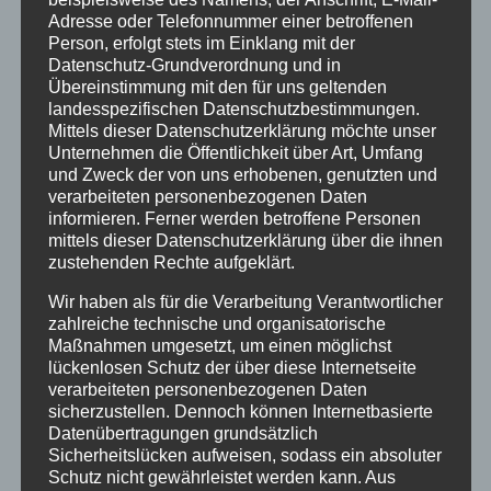
Die auf dieser Seite öffentlich eingestellten
Adresse oder Telefonnummer einer betroffenen
Person, erfolgt stets im Einklang mit der
Erinnerungs-Berichte wurden ausdrücklich der
Datenschutz-Grundverordnung und in
Webseite der „Initiative Verschickungskinder“
Übereinstimmung mit den für uns geltenden
(www.verschickungsheime.de) als ZEUGNISSE
landesspezifischen Datenschutzbestimmungen.
Mittels dieser Datenschutzerklärung möchte unser
freigeben und nur für diese Seiten autorisiert.
Unternehmen die Öffentlichkeit über Art, Umfang
Wer daraus ohne Quellenangabe und
und Zweck der von uns erhobenen, genutzten und
Genehmigung der Initiative
verarbeiteten personenbezogenen Daten
informieren. Ferner werden betroffene Personen
Verschickungskinder e.V. oder des AEKV e.V.
mittels dieser Datenschutzerklärung über die ihnen
zitiert, verstößt gegen das Urheberrecht.
zustehenden Rechte aufgeklärt.
Namen dürfen, auch nach der Genehmigung,
Wir haben als für die Verarbeitung Verantwortlicher
nur initialisiert genannt werden. Genehmigung
zahlreiche technische und organisatorische
unter: aekv@verschickungsheime.de erfragen
Maßnahmen umgesetzt, um einen möglichst
lückenlosen Schutz der über diese Internetseite
verarbeiteten personenbezogenen Daten
Spenden für die „Initiative
sicherzustellen. Dennoch können Internetbasierte
Datenübertragungen grundsätzlich
Verschickungskinder“ über den
Sicherheitslücken aufweisen, sodass ein absoluter
wissenschaftlichen Begleitverein:
Schutz nicht gewährleistet werden kann. Aus