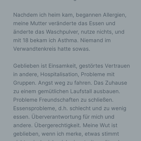
Rahmen eines bestimmten
Untersuchungsauftrags nach dem
Nachdem ich heim kam, begannen Allergien,
Unionsrecht oder dem Recht der
Mitgliedstaaten möglicherweise
meine Mutter veränderte das Essen und
personenbezogene Daten erhalten, gelten
änderte das Waschpulver, nutze nichts, und
jedoch nicht als Empfänger.
mit 18 bekam ich Asthma. Niemand im
Verwandtenkreis hatte sowas.
j) Dritter
Geblieben ist Einsamkeit, gestörtes Vertrauen
Dritter ist eine natürliche oder juristische
in andere, Hospitalisation, Probleme mit
Person, Behörde, Einrichtung oder andere
Gruppen. Angst weg zu fahren. Das Zuhause
Stelle außer der betroffenen Person, dem
zu einem gemütlichen Laufstall ausbauen.
Verantwortlichen, dem Auftragsverarbeiter
und den Personen, die unter der
Probleme Freundschaften zu schließen.
unmittelbaren Verantwortung des
Essensprobleme, d.h. schlecht und zu wenig
Verantwortlichen oder des
Auftragsverarbeiters befugt sind, die
essen. Überverantwortung für mich und
personenbezogenen Daten zu verarbeiten.
andere. Übergerechtigkeit. Meine Wut ist
geblieben, wenn ich merke, etwas stimmt