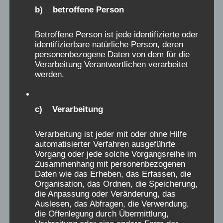
n
Angekommen, wurden wir auseinander
b) betroffene Person
-
gerissen, junge und Mädchen getrennt, und
/
Betroffene Person ist jede identifizierte oder
ich schrie und schrie, jetzt ganz alleine, kenne
a
identifizierbare natürliche Person, deren
niemanden.
personenbezogene Daten von dem für die
u
Sofort kamen wir in ein grosses Bad mit vielen
Verarbeitung Verantwortlichen verarbeitet
s
werden.
Wannen. Zuerst suchte man nach Läusen,
b
dann in die riesengroße Badewanne, ich
l
verstand nicht, war doch von meiner Mutter
c) Verarbeitung
e
bereits gebadet worden.
n
Anschließend in ein grosse Halle mit
Verarbeitung ist jeder mit oder ohne Hilfe
d
Eisenbetten, eine Trennglasscheibe.
automatisierter Verfahren ausgeführte
Vorgang oder jede solche Vorgangsreihe im
e
Ich soll die Aufsicht machen. Ich hatte ein
Zusammenhang mit personenbezogenen
n
rotes Kleid an und beige Strumpfhosen.
Daten wie das Erheben, das Erfassen, die
.
Ich lief leise durch die Gänge der Betten.
Organisation, das Ordnen, die Speicherung,
die Anpassung oder Veränderung, das
Ein Kind meldete sich, es müsse mal.
Auslesen, das Abfragen, die Verwendung,
Ich suchte dann die Schwester. Es gab eine
die Offenlegung durch Übermittlung,