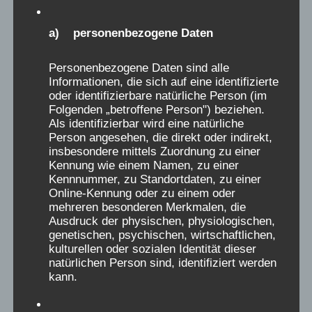
a) personenbezogene Daten
D
Angela
aus
Bad Dürrheim
schrieb am
...
15.06.2025
i
Personenbezogene Daten sind alle
Verschickungsheim:
Solebad
e
Informationen, die sich auf eine identifizierte
oder identifizierbare natürliche Person (im
Zeitraum (Jahr):
1961
s
Folgenden „betroffene Person") beziehen.
Meine Mutter erzählte mir, dass ich in
e
Als identifizierbar wird eine natürliche
Kinderferien dürfe, das wird schön, viel
Person angesehen, die direkt oder indirekt,
M
insbesondere mittels Zuordnung zu einer
bastel, malen, spielen, singen.
e
Kennung wie einem Namen, zu einer
Sie packte mit mir zusammen den Koffer, mit
t
Kennnummer, zu Standortdaten, zu einer
meinem Teddy, damit ich kein Heimweh
Online-Kennung oder zu einem oder
a
mehreren besonderen Merkmalen, die
bekäme.
b
Ausdruck der physischen, physiologischen,
Wir gingen zu einem Bus, es warteten bereits
genetischen, psychischen, wirtschaftlichen,
o
kulturellen oder sozialen Identität dieser
andere Kinder, und meine Mutter früh einen
x
natürlichen Person sind, identifiziert werden
älteren Jungen, ob er auf mich aufpassen
e
kann.
könne, damit ich nicht so allein wäre. Der
i
junge nahm die ganze Fahrt meine Hand.