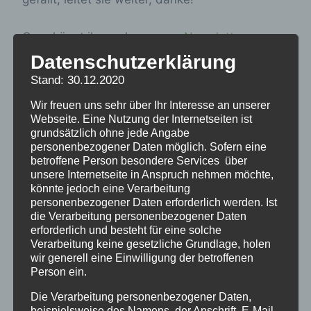
Gern könnt ihr auch unseren
Newsletter
bestellen.
Datenschutzerklärung
Stand: 30.12.2020
Für alle, die uns hier etwas aus ihrer
Wir freuen uns sehr über Ihr Interesse an unserer
Verschickungsgeschichte aufschreiben,
Webseite. Eine Nutzung der Internetseiten ist
fühlen wir uns verantwortlich, gleichzeitig
grundsätzlich ohne jede Angabe
personenbezogener Daten möglich. Sofern eine
sehen wir eure Erinnerungen als ein
betroffene Person besondere Services über
Geschenk an uns an, das uns verpflichtet,
unsere Internetseite in Anspruch nehmen möchte,
könnte jedoch eine Verarbeitung
dafür zu kämpfen, dass das Unrecht, was uns
personenbezogener Daten erforderlich werden. Ist
als Kindern passiert ist, restlos aufgeklärt
die Verarbeitung personenbezogener Daten
wird, den Hintergründen nachgegangen wird
erforderlich und besteht für eine solche
Verarbeitung keine gesetzliche Grundlage, holen
und Politik und Trägerlandschaft auch ihre
wir generell eine Einwilligung der betroffenen
Verantwortung erkennen.
Person ein.
Die Verarbeitung personenbezogener Daten,
beispielsweise des Namens, der Anschrift, E-Mail-