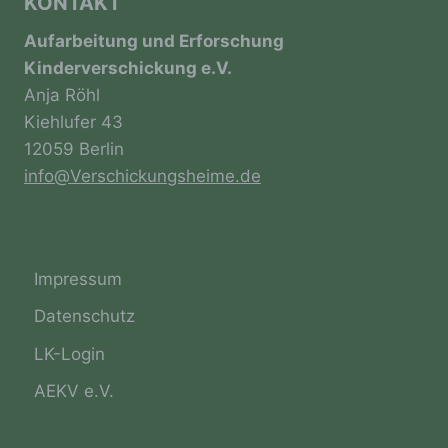
KONTAKT
geltenden Datenschutzgesetze und anderer
Bestimmungen mit datenschutzrechtlichem
Aufarbeitung und Erforschung
Charakter ist die:
Kinderverschickung e.V.
Anja Röhl
Verein: Aufarbeitung und Erforschung von Kinder-
Verschickung e.V.
Kiehlufer 43
12059 Berlin
Anja Röhl (Vorsitzende)
info@Verschickungsheime.de
Kiehlufer 43
12059 Berlin
Deutschland
Impressum
0176-24324947
Datenschutz
E-Mail: info@verschickungsheime.de
LK-Login
Cookies / SessionStorage / LocalStorage
AEKV e.V.
Die Internetseiten verwenden teilweise so
genannte Cookies, LocalStorage und