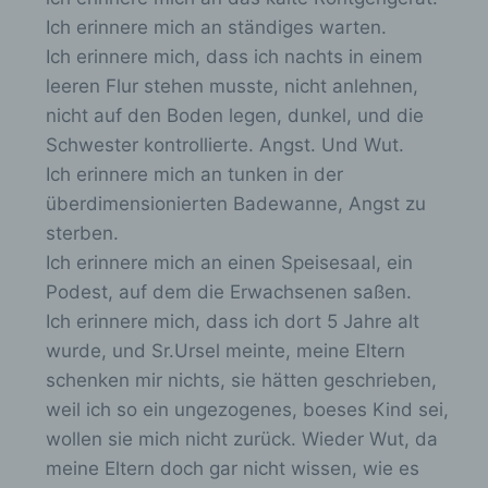
Maßnahmen unterliegen, die gewährleisten,
Ich erinnere mich an ständiges warten.
dass die personenbezogenen Daten nicht
einer identifizierten oder identifizierbaren
Ich erinnere mich, dass ich nachts in einem
natürlichen Person zugewiesen werden.
leeren Flur stehen musste, nicht anlehnen,
nicht auf den Boden legen, dunkel, und die
Schwester kontrollierte. Angst. Und Wut.
g) Verantwortlicher oder für die
Verarbeitung Verantwortlicher
Ich erinnere mich an tunken in der
überdimensionierten Badewanne, Angst zu
Verantwortlicher oder für die Verarbeitung
sterben.
Verantwortlicher ist die natürliche oder
Ich erinnere mich an einen Speisesaal, ein
juristische Person, Behörde, Einrichtung
oder andere Stelle, die allein oder
Podest, auf dem die Erwachsenen saßen.
gemeinsam mit anderen über die Zwecke
Ich erinnere mich, dass ich dort 5 Jahre alt
und Mittel der Verarbeitung von
wurde, und Sr.Ursel meinte, meine Eltern
personenbezogenen Daten entscheidet. Sind
die Zwecke und Mittel dieser Verarbeitung
schenken mir nichts, sie hätten geschrieben,
durch das Unionsrecht oder das Recht der
weil ich so ein ungezogenes, boeses Kind sei,
Mitgliedstaaten vorgegeben, so kann der
wollen sie mich nicht zurück. Wieder Wut, da
Verantwortliche beziehungsweise können die
bestimmten Kriterien seiner Benennung nach
meine Eltern doch gar nicht wissen, wie es
dem Unionsrecht oder dem Recht der