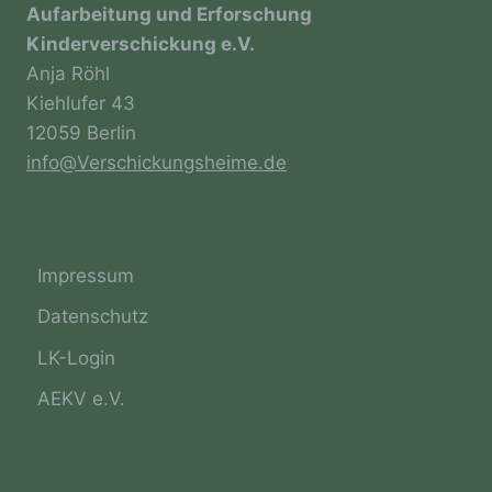
Aufarbeitung und Erforschung
durch das Unionsrecht oder das Recht der
Kinderverschickung e.V.
Mitgliedstaaten vorgegeben, so kann der
Verantwortliche beziehungsweise können die
Anja Röhl
bestimmten Kriterien seiner Benennung nach
Kiehlufer 43
dem Unionsrecht oder dem Recht der
Mitgliedstaaten vorgesehen werden.
12059 Berlin
info@Verschickungsheime.de
h) Auftragsverarbeiter
Auftragsverarbeiter ist eine natürliche oder
Impressum
juristische Person, Behörde, Einrichtung
oder andere Stelle, die personenbezogene
Datenschutz
Daten im Auftrag des Verantwortlichen
verarbeitet.
LK-Login
AEKV e.V.
i) Empfänger
Empfänger ist eine natürliche oder