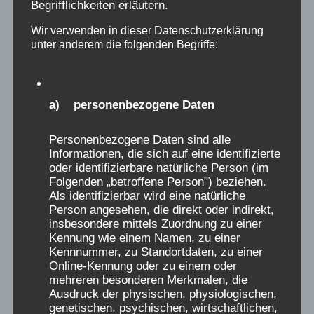
Begrifflichkeiten erläutern.
Die auf dieser Seite öffentlich eingestellten
Erinnerungs-Berichte wurden ausdrücklich der
Wir verwenden in dieser Datenschutzerklärung
unter anderem die folgenden Begriffe:
Webseite der „Initiative Verschickungskinder“
(www.verschickungsheime.de) als ZEUGNISSE
freigeben und nur für diese Seiten autorisiert.
a) personenbezogene Daten
Wer daraus ohne Quellenangabe und
Genehmigung der Initiative
Personenbezogene Daten sind alle
Verschickungskinder e.V. oder des AEKV e.V.
Informationen, die sich auf eine identifizierte
zitiert, verstößt gegen das Urheberrecht.
oder identifizierbare natürliche Person (im
Namen dürfen, auch nach der Genehmigung,
Folgenden „betroffene Person") beziehen.
Als identifizierbar wird eine natürliche
nur initialisiert genannt werden. Genehmigung
Person angesehen, die direkt oder indirekt,
unter: aekv@verschickungsheime.de erfragen
insbesondere mittels Zuordnung zu einer
Kennung wie einem Namen, zu einer
Kennnummer, zu Standortdaten, zu einer
Spenden für die „Initiative
Online-Kennung oder zu einem oder
Verschickungskinder“ über den
mehreren besonderen Merkmalen, die
Ausdruck der physischen, physiologischen,
wissenschaftlichen Begleitverein:
genetischen, psychischen, wirtschaftlichen,