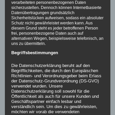
verarbeiteten personenbezogenen Daten
sicherzustellen. Dennoch können Internetbasierte
Datenübertragungen grundsätzlich
Gern könnt ihr auch unseren
Newsletter
Sicherheitslücken aufweisen, sodass ein absoluter
bestellen.
Schutz nicht gewährleistet werden kann. Aus
diesem Grund steht es jeder betroffenen Person
frei, personenbezogene Daten auch auf
Für alle, die uns hier etwas aus ihrer
alternativen Wegen, beispielsweise telefonisch, an
Verschickungsgeschichte aufschreiben,
uns zu übermitteln.
fühlen wir uns verantwortlich, gleichzeitig
Begriffsbestimmungen
sehen wir eure Erinnerungen als ein
Geschenk an uns an, das uns verpflichtet,
Die Datenschutzerklärung beruht auf den
dafür zu kämpfen, dass das Unrecht, was uns
Begrifflichkeiten, die durch den Europäischen
Richtlinien- und Verordnungsgeber beim Erlass
als Kindern passiert ist, restlos aufgeklärt
der Datenschutz-Grundverordnung (DS-GVO)
wird, den Hintergründen nachgegangen wird
verwendet wurden. Unsere
und Politik und Trägerlandschaft auch ihre
Datenschutzerklärung soll sowohl für die
Öffentlichkeit als auch für unsere Kunden und
Verantwortung erkennen.
Geschäftspartner einfach lesbar und
verständlich sein. Um dies zu gewährleisten,
möchten wir vorab die verwendeten