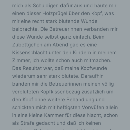
n
Profiling ist jede Art der automatisierten
mich als Schuldigen dafür aus und haute mir
-
Verarbeitung personenbezogener Daten, die
einen dieser Holzprügel über den Kopf, was
darin besteht, dass diese
/
mir eine recht stark blutende Wunde
personenbezogenen Daten verwendet
a
werden, um bestimmte persönliche Aspekte,
beibrachte. Die Betreuerinnen verbanden mir
die sich auf eine natürliche Person beziehen,
u
diese Wunde selbst ganz einfach. Beim
zu bewerten, insbesondere, um Aspekte
s
Zubettgehen am Abend gab es eine
bezüglich Arbeitsleistung, wirtschaftlicher
b
Lage, Gesundheit, persönlicher Vorlieben,
Kissenschlacht unter den Kindern in meinem
Interessen, Zuverlässigkeit, Verhalten,
l
Zimmer, ich wollte schon auch mitmachen.
Aufenthaltsort oder Ortswechsel dieser
e
Das Resultat war, daß meine Kopfwunde
natürlichen Person zu analysieren oder
vorherzusagen.
n
wiederum sehr stark blutete. Daraufhin
d
banden mir die Betreuerinnen meinen völlig
e
verbluteten Kopfkissenbezug zusätzlich um
f) Pseudonymisierung
n
den Kopf ohne weitere Behandlung und
.
schickten mich mit heftigsten Vorwüfen allein
Pseudonymisierung ist die Verarbeitung
personenbezogener Daten in einer Weise,
in eine kleine Kammer für diese Nacht, schon
auf welche die personenbezogenen Daten
als Strafe gedacht und daß ich keinen
ohne Hinzuziehung zusätzlicher