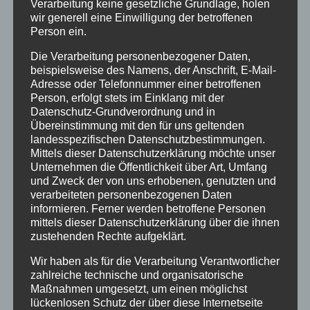
Verarbeitung keine gesetzliche Grundlage, holen
vorstandsmitglied-fuer-
wir generell eine Einwilligung der betroffenen
vernetzung@verschickungsheime.de
, und
Person ein.
werdet vielleicht selbst Ansprechpartner
Die Verarbeitung personenbezogener Daten,
eures eigenen Heimes, so findet ihr am
beispielsweise des Namens, der Anschrift, E-Mail-
schnellsten andere aus eurem Heim.
Adresse oder Telefonnummer einer betroffenen
Person, erfolgt stets im Einklang mit der
Mit der Bundeskoordination Kontakt
Datenschutz-Grundverordnung und in
aufnehmen,
um gezielt einem anderen
Übereinstimmung mit den für uns geltenden
Betroffenen bei ZEUGNIS ABLEGEN einen
landesspezifischen Datenschutzbestimmungen.
Mittels dieser Datenschutzerklärung möchte unser
Brief per Mail zu schicken, der nicht
Unternehmen die Öffentlichkeit über Art, Umfang
öffentlich sichtbar sein soll, unter: Buko-
und Zweck der von uns erhobenen, genutzten und
orga-st@verschickungsheime.de
verarbeiteten personenbezogenen Daten
informieren. Ferner werden betroffene Personen
Ins
Forum
gehen
, dort auch euren Bericht
mittels dieser Datenschutzerklärung über die ihnen
reinstellen und dort mit anderen selbst
zustehenden Rechte aufgeklärt.
Kontakt aufnehmen
Wir haben als für die Verarbeitung Verantwortlicher
zahlreiche technische und organisatorische
Maßnahmen umgesetzt, um einen möglichst
Beachtet auch diese
PETITION
. Wenn sie euch
lückenlosen Schutz der über diese Internetseite
gefällt, leitet sie weiter, danke!