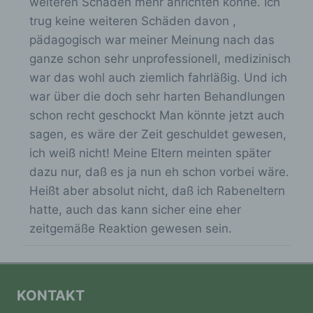
weiteren Schaden mehr anrichten könne. Ich
Informationen nicht mehr einer spezifischen
betroffenen Person zugeordnet werden
trug keine weiteren Schäden davon ,
können, sofern diese zusätzlichen
pädagogisch war meiner Meinung nach das
Informationen gesondert aufbewahrt werden
ganze schon sehr unprofessionell, medizinisch
und technischen und organisatorischen
Maßnahmen unterliegen, die gewährleisten,
war das wohl auch ziemlich fahrläßig. Und ich
dass die personenbezogenen Daten nicht
war über die doch sehr harten Behandlungen
einer identifizierten oder identifizierbaren
schon recht geschockt Man könnte jetzt auch
natürlichen Person zugewiesen werden.
sagen, es wäre der Zeit geschuldet gewesen,
ich weiß nicht! Meine Eltern meinten später
g) Verantwortlicher oder für die
dazu nur, daß es ja nun eh schon vorbei wäre.
Verarbeitung Verantwortlicher
Heißt aber absolut nicht, daß ich Rabeneltern
hatte, auch das kann sicher eine eher
Verantwortlicher oder für die Verarbeitung
zeitgemäße Reaktion gewesen sein.
Verantwortlicher ist die natürliche oder
juristische Person, Behörde, Einrichtung
oder andere Stelle, die allein oder
gemeinsam mit anderen über die Zwecke
und Mittel der Verarbeitung von
KONTAKT
personenbezogenen Daten entscheidet. Sind
die Zwecke und Mittel dieser Verarbeitung