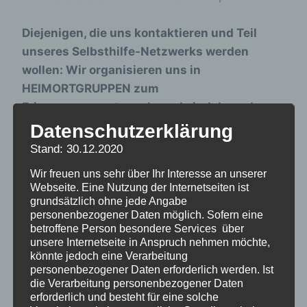
Diejenigen, die uns kontaktieren und Teil
unseres Selbsthilfe-Netzwerks werden
wollen: Wir organisieren uns in
HEIMORTGRUPPEN zum
Erinnerungsaustausch, und sind dann den
Bundesländern zugeordnet.
Gern könnt ihr mit
Datenschutzerklärung
anderne Heimortgruppen aufmachen oder in
Stand: 30.12.2020
eine schon bstehende eintreten. Wir schaffen
Wir freuen uns sehr über Ihr Interesse an unserer
nicht mehr, auf jeden von euch proaktiv selbst
Webseite. Eine Nutzung der Internetseiten ist
zuzugehen, deshalb hier die folgenden
grundsätzlich ohne jede Angabe
personenbezogener Daten möglich. Sofern eine
Möglichkeiten:
betroffene Person besondere Services über
unsere Internetseite in Anspruch nehmen möchte,
könnte jedoch eine Verarbeitung
Auf der
Überblickskarte
nachschauen,
personenbezogener Daten erforderlich werden. Ist
ob eurer Heim schon Ansprechpartner hat,
die Verarbeitung personenbezogener Daten
wenn nicht, meldet euch bei
erforderlich und besteht für eine solche