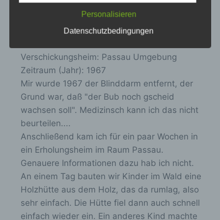
Daten wie das Erheben, das Erfassen, die
Organisation, das Ordnen, die Speicherung,
Personalisieren
die Anpassung oder Veränderung, das
D
C. Saubert
aus
Zorneding
schrieb am
...
Auslesen, das Abfragen, die Verwendung,
Datenschutzbedingungen
die Offenlegung durch Übermittlung,
10.09.2025
i
Verbreitung oder eine andere Form der
Verschickungsheim:
Passau Umgebung
e
Bereitstellung, den Abgleich oder die
Zeitraum (Jahr):
1967
Verknüpfung, die Einschränkung, das
s
Löschen oder die Vernichtung.
Mir wurde 1967 der Blinddarm entfernt, der
e
Grund war, daß "der Bub noch gscheid
M
wachsen soll". Medizinsch kann ich das nicht
e
d) Einschränkung der Verarbeitung
beurteilen....
t
Anschließend kam ich für ein paar Wochen in
Einschränkung der Verarbeitung ist die
a
Markierung gespeicherter
ein Erholungsheim im Raum Passau.
b
personenbezogener Daten mit dem Ziel, ihre
Genauere Informationen dazu hab ich nicht.
o
künftige Verarbeitung einzuschränken.
An einem Tag bauten wir Kinder im Wald eine
x
Holzhütte aus dem Holz, das da rumlag, also
e
sehr einfach. Die Hütte fiel dann auch schnell
e) Profiling
i
einfach wieder ein. Ein anderes Kind machte