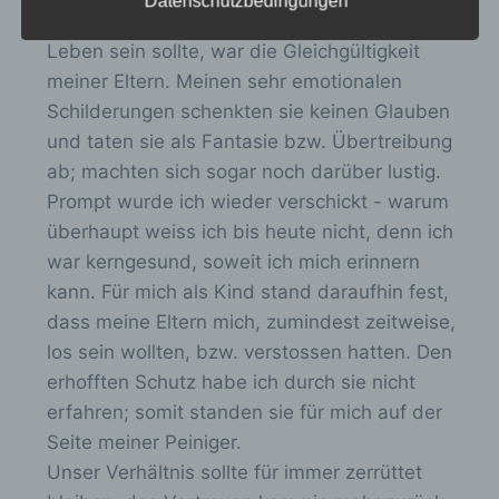
Datenschutzbedingungen
n
Was jedoch prägend für mein ganzes weiteres
-
Einschränkung der Verarbeitung ist die
Leben sein sollte, war die Gleichgültigkeit
/
Markierung gespeicherter
meiner Eltern. Meinen sehr emotionalen
personenbezogener Daten mit dem Ziel, ihre
a
Schilderungen schenkten sie keinen Glauben
künftige Verarbeitung einzuschränken.
u
und taten sie als Fantasie bzw. Übertreibung
s
ab; machten sich sogar noch darüber lustig.
b
e) Profiling
Prompt wurde ich wieder verschickt - warum
l
überhaupt weiss ich bis heute nicht, denn ich
Profiling ist jede Art der automatisierten
e
war kerngesund, soweit ich mich erinnern
Verarbeitung personenbezogener Daten, die
n
kann. Für mich als Kind stand daraufhin fest,
darin besteht, dass diese
personenbezogenen Daten verwendet
d
dass meine Eltern mich, zumindest zeitweise,
werden, um bestimmte persönliche Aspekte,
e
los sein wollten, bzw. verstossen hatten. Den
die sich auf eine natürliche Person beziehen,
n
erhofften Schutz habe ich durch sie nicht
zu bewerten, insbesondere, um Aspekte
bezüglich Arbeitsleistung, wirtschaftlicher
.
erfahren; somit standen sie für mich auf der
Lage, Gesundheit, persönlicher Vorlieben,
Seite meiner Peiniger.
Interessen, Zuverlässigkeit, Verhalten,
Unser Verhältnis sollte für immer zerrüttet
Aufenthaltsort oder Ortswechsel dieser
natürlichen Person zu analysieren oder