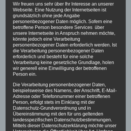
vorstandsmitglied-fuer-
Wir freuen uns sehr über Ihr Interesse an unserer
Webseite. Eine Nutzung der Internetseiten ist
vernetzung@verschickungsheime.de
, und
grundsätzlich ohne jede Angabe
werdet vielleicht selbst Ansprechpartner
personenbezogener Daten möglich. Sofern eine
eures eigenen Heimes, so findet ihr am
betroffene Person besondere Services über
unsere Internetseite in Anspruch nehmen möchte,
schnellsten andere aus eurem Heim.
könnte jedoch eine Verarbeitung
Mit der Bundeskoordination Kontakt
personenbezogener Daten erforderlich werden. Ist
aufnehmen,
um gezielt einem anderen
die Verarbeitung personenbezogener Daten
erforderlich und besteht für eine solche
Betroffenen bei ZEUGNIS ABLEGEN einen
Verarbeitung keine gesetzliche Grundlage, holen
Brief per Mail zu schicken, der nicht
wir generell eine Einwilligung der betroffenen
öffentlich sichtbar sein soll, unter: Buko-
Person ein.
orga-st@verschickungsheime.de
Die Verarbeitung personenbezogener Daten,
Ins
Forum
gehen
, dort auch euren Bericht
beispielsweise des Namens, der Anschrift, E-Mail-
Adresse oder Telefonnummer einer betroffenen
reinstellen und dort mit anderen selbst
Person, erfolgt stets im Einklang mit der
Kontakt aufnehmen
Datenschutz-Grundverordnung und in
Übereinstimmung mit den für uns geltenden
landesspezifischen Datenschutzbestimmungen.
Beachtet auch diese
PETITION
. Wenn sie euch
Mittels dieser Datenschutzerklärung möchte unser
gefällt, leitet sie weiter, danke!