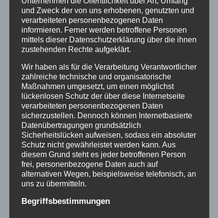
Unternehmen die Öffentlichkeit über Art, Umfang
und Zweck der von uns erhobenen, genutzten und
verarbeiteten personenbezogenen Daten
Gern könnt ihr auch unseren
Newsletter
informieren. Ferner werden betroffene Personen
bestellen.
mittels dieser Datenschutzerklärung über die ihnen
zustehenden Rechte aufgeklärt.
Für alle, die uns hier etwas aus ihrer
Wir haben als für die Verarbeitung Verantwortlicher
zahlreiche technische und organisatorische
Verschickungsgeschichte aufschreiben,
Maßnahmen umgesetzt, um einen möglichst
fühlen wir uns verantwortlich, gleichzeitig
lückenlosen Schutz der über diese Internetseite
verarbeiteten personenbezogenen Daten
sehen wir eure Erinnerungen als ein
sicherzustellen. Dennoch können Internetbasierte
Geschenk an uns an, das uns verpflichtet,
Datenübertragungen grundsätzlich
dafür zu kämpfen, dass das Unrecht, was uns
Sicherheitslücken aufweisen, sodass ein absoluter
Schutz nicht gewährleistet werden kann. Aus
als Kindern passiert ist, restlos aufgeklärt
diesem Grund steht es jeder betroffenen Person
wird, den Hintergründen nachgegangen wird
frei, personenbezogene Daten auch auf
und Politik und Trägerlandschaft auch ihre
alternativen Wegen, beispielsweise telefonisch, an
uns zu übermitteln.
Verantwortung erkennen.
Begriffsbestimmungen