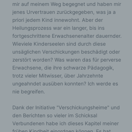
mir auf meinem Weg begegnet und haben mir
Verarbeitung Verantwortlicher
jenes Urvertrauen zurückgegeben, was ja a
priori jedem Kind innewohnt. Aber der
Verantwortlicher oder für die Verarbeitung
Verantwortlicher ist die natürliche oder
Heilungsprozess war ein langer, bis ins
juristische Person, Behörde, Einrichtung
fortgeschrittene Erwachsenenalter dauernder.
oder andere Stelle, die allein oder
gemeinsam mit anderen über die Zwecke
Wieviele Kinderseelen sind durch diese
und Mittel der Verarbeitung von
unsäglichen Verschickungen beschädigt oder
personenbezogenen Daten entscheidet. Sind
zerstört worden? Was waren das für perverse
die Zwecke und Mittel dieser Verarbeitung
durch das Unionsrecht oder das Recht der
Erwachsene, die ihre schwarze Pädagogik,
Mitgliedstaaten vorgegeben, so kann der
trotz vieler Mitwisser, über Jahrzehnte
Verantwortliche beziehungsweise können die
ungeahndet ausüben konnten? Ich werde es
bestimmten Kriterien seiner Benennung nach
dem Unionsrecht oder dem Recht der
nie begreifen.
Mitgliedstaaten vorgesehen werden.
Dank der Initiative "Verschickungsheime" und
den Berichten so vieler im Schicksal
h) Auftragsverarbeiter
Verbundenen habe ich dieses Kapitel meiner
frühen Kindheit einordnen können. Es hat
Auftragsverarbeiter ist eine natürliche oder