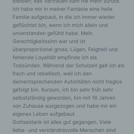
bleiben; das Vertrauen kam nie mehr zurück.
vorherzusagen.
Ich habe mir in meiner Fantasie eine heile
Familie aufgebaut, in die ich immer wieder
geflüchtet bin, wenn ich mich allein und
f) Pseudonymisierung
unverstanden gefühlt habe. Mein
Pseudonymisierung ist die Verarbeitung
Gerechtigkeitssinn war und ist
personenbezogener Daten in einer Weise,
überproportional gross; Lügen, Feigheit und
auf welche die personenbezogenen Daten
fehlende Loyalität empfinde ich als
ohne Hinzuziehung zusätzlicher
Informationen nicht mehr einer spezifischen
Todsünden. Während der Schulzeit galt ich als
betroffenen Person zugeordnet werden
frech und rebellisch, weil ich den
können, sofern diese zusätzlichen
dementsprechenden Autoritäten nicht fraglos
Informationen gesondert aufbewahrt werden
und technischen und organisatorischen
gefolgt bin. Kurzum, ich bin sehr früh sehr
Maßnahmen unterliegen, die gewährleisten,
selbstständig geworden, bin mit 16 Jahren
dass die personenbezogenen Daten nicht
von Zuhause ausgezogen und habe mir ein
einer identifizierten oder identifizierbaren
natürlichen Person zugewiesen werden.
eigenes Leben aufgebaut.
Gottseidank ist alles gut gegangen. Viele
liebe- und verständnisvolle Menschen sind
g) Verantwortlicher oder für die