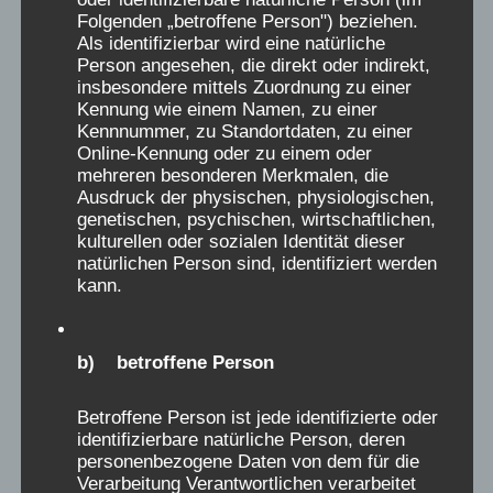
Verein Aufarbeitung und Erforschung von
Folgenden „betroffene Person") beziehen.
Kinderverschickung / AEKV e.V.:
Als identifizierbar wird eine natürliche
IBAN: DE704306 0967 1042 0498 00
Person angesehen, die direkt oder indirekt,
insbesondere mittels Zuordnung zu einer
Postanschrift: AEKV e.V. bei Röhl, Kiehlufer 43,
Kennung wie einem Namen, zu einer
12059 Berlin:
Kennnummer, zu Standortdaten, zu einer
Online-Kennung oder zu einem oder
aekv@verschickungsheime.de
mehreren besonderen Merkmalen, die
Ausdruck der physischen, physiologischen,
Journalisten
wenden sich für Auskünfte oder
genetischen, psychischen, wirtschaftlichen,
kulturellen oder sozialen Identität dieser
Interviews mit Betroffenen
hierhin
oder an:
natürlichen Person sind, identifiziert werden
presse@verschickungsheime.de
, Kontakt zu
kann.
Ansprechpartnern sehr gut über die
Überblickskarte
oder die jeweiligen
b) betroffene Person
Landeskoordinator:innen
Betroffene Person ist jede identifizierte oder
identifizierbare natürliche Person, deren
personenbezogene Daten von dem für die
Verarbeitung Verantwortlichen verarbeitet