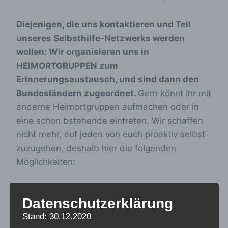
Diejenigen, die uns kontaktieren und Teil
unseres Selbsthilfe-Netzwerks werden
wollen: Wir organisieren uns in
HEIMORTGRUPPEN zum
Erinnerungsaustausch, und sind dann den
Bundesländern zugeordnet.
Gern könnt ihr mit
anderne Heimortgruppen aufmachen oder in
eine schon bstehende eintreten. Wir schaffen
nicht mehr, auf jeden von euch proaktiv selbst
zuzugehen, deshalb hier die folgenden
Möglichkeiten:
Auf der
Überblickskarte
nachschauen,
Datenschutzerklärung
ob eurer Heim schon Ansprechpartner hat,
Stand: 30.12.2020
wenn nicht, meldet euch bei