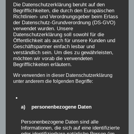
Die Datenschutzerklärung beruht auf den
Die auf dieser Seite öffentlich eingestellten
Begrifflichkeiten, die durch den Europäischen
Erinnerungs-Berichte wurden ausdrücklich der
Richtlinien- und Verordnungsgeber beim Erlass
Webseite der „Initiative Verschickungskinder“
der Datenschutz-Grundverordnung (DS-GVO)
verwendet wurden. Unsere
(www.verschickungsheime.de) als ZEUGNISSE
Datenschutzerklärung soll sowohl für die
freigeben und nur für diese Seiten autorisiert.
Öffentlichkeit als auch für unsere Kunden und
Wer daraus ohne Quellenangabe und
Geschäftspartner einfach lesbar und
verständlich sein. Um dies zu gewährleisten,
Genehmigung der Initiative
möchten wir vorab die verwendeten
Verschickungskinder e.V. oder des AEKV e.V.
Begrifflichkeiten erläutern.
zitiert, verstößt gegen das Urheberrecht.
Wir verwenden in dieser Datenschutzerklärung
Namen dürfen, auch nach der Genehmigung,
unter anderem die folgenden Begriffe:
nur initialisiert genannt werden. Genehmigung
unter: aekv@verschickungsheime.de erfragen
a) personenbezogene Daten
Spenden für die „Initiative
Verschickungskinder“ über den
Personenbezogene Daten sind alle
wissenschaftlichen Begleitverein:
Informationen, die sich auf eine identifizierte
oder identifizierbare natürliche Person (im