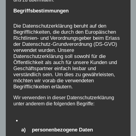
Begriffsbestimmungen
Gern könnt ihr auch unseren
Newsletter
bestellen.
Die Datenschutzerklärung beruht auf den
Begrifflichkeiten, die durch den Europäischen
Richtlinien- und Verordnungsgeber beim Erlass
Für alle, die uns hier etwas aus ihrer
der Datenschutz-Grundverordnung (DS-GVO)
Verschickungsgeschichte aufschreiben,
verwendet wurden. Unsere
Datenschutzerklärung soll sowohl für die
fühlen wir uns verantwortlich, gleichzeitig
Öffentlichkeit als auch für unsere Kunden und
sehen wir eure Erinnerungen als ein
Geschäftspartner einfach lesbar und
verständlich sein. Um dies zu gewährleisten,
Geschenk an uns an, das uns verpflichtet,
möchten wir vorab die verwendeten
dafür zu kämpfen, dass das Unrecht, was uns
Begrifflichkeiten erläutern.
als Kindern passiert ist, restlos aufgeklärt
Wir verwenden in dieser Datenschutzerklärung
wird, den Hintergründen nachgegangen wird
unter anderem die folgenden Begriffe:
und Politik und Trägerlandschaft auch ihre
Verantwortung erkennen.
a) personenbezogene Daten