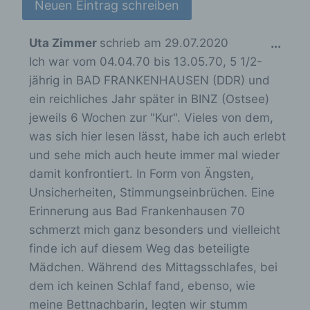
D
Uta Zimmer
schrieb am
29.07.2020
...
d) Einschränkung der Verarbeitung
Ich war vom 04.04.70 bis 13.05.70, 5 1/2-
i
Einschränkung der Verarbeitung ist die
jährig in BAD FRANKENHAUSEN (DDR) und
e
Markierung gespeicherter
ein reichliches Jahr später in BINZ (Ostsee)
s
personenbezogener Daten mit dem Ziel, ihre
jeweils 6 Wochen zur "Kur". Vieles von dem,
e
künftige Verarbeitung einzuschränken.
was sich hier lesen lässt, habe ich auch erlebt
M
und sehe mich auch heute immer mal wieder
e
e) Profiling
damit konfrontiert. In Form von Ängsten,
t
Unsicherheiten, Stimmungseinbrüchen. Eine
a
Profiling ist jede Art der automatisierten
Erinnerung aus Bad Frankenhausen 70
b
Verarbeitung personenbezogener Daten, die
schmerzt mich ganz besonders und vielleicht
darin besteht, dass diese
o
personenbezogenen Daten verwendet
finde ich auf diesem Weg das beteiligte
x
werden, um bestimmte persönliche Aspekte,
Mädchen. Während des Mittagsschlafes, bei
die sich auf eine natürliche Person beziehen,
e
dem ich keinen Schlaf fand, ebenso, wie
zu bewerten, insbesondere, um Aspekte
i
bezüglich Arbeitsleistung, wirtschaftlicher
meine Bettnachbarin, legten wir stumm