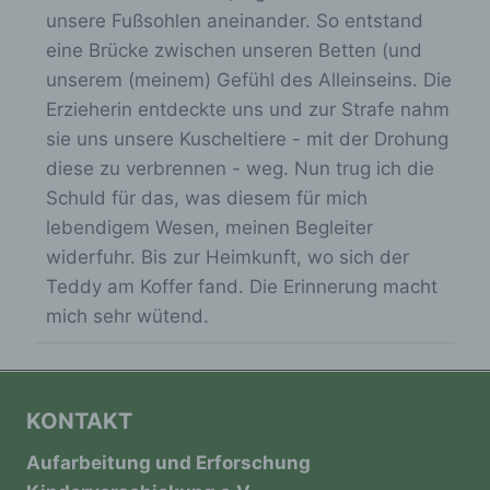
n
Lage, Gesundheit, persönlicher Vorlieben,
unsere Fußsohlen aneinander. So entstand
Interessen, Zuverlässigkeit, Verhalten,
-
eine Brücke zwischen unseren Betten (und
Aufenthaltsort oder Ortswechsel dieser
/
natürlichen Person zu analysieren oder
unserem (meinem) Gefühl des Alleinseins. Die
vorherzusagen.
a
Erzieherin entdeckte uns und zur Strafe nahm
u
sie uns unsere Kuscheltiere - mit der Drohung
s
diese zu verbrennen - weg. Nun trug ich die
f) Pseudonymisierung
b
Schuld für das, was diesem für mich
l
Pseudonymisierung ist die Verarbeitung
lebendigem Wesen, meinen Begleiter
personenbezogener Daten in einer Weise,
e
widerfuhr. Bis zur Heimkunft, wo sich der
auf welche die personenbezogenen Daten
n
Teddy am Koffer fand. Die Erinnerung macht
ohne Hinzuziehung zusätzlicher
d
Informationen nicht mehr einer spezifischen
mich sehr wütend.
betroffenen Person zugeordnet werden
e
können, sofern diese zusätzlichen
n
Informationen gesondert aufbewahrt werden
und technischen und organisatorischen
.
KONTAKT
Maßnahmen unterliegen, die gewährleisten,
dass die personenbezogenen Daten nicht
Aufarbeitung und Erforschung
einer identifizierten oder identifizierbaren
natürlichen Person zugewiesen werden.