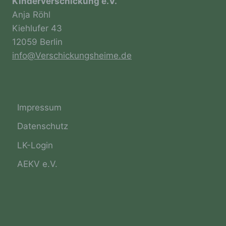
Kinderverschickung e.V.
Anja Röhl
Kiehlufer 43
g) Verantwortlicher oder für die
12059 Berlin
Verarbeitung Verantwortlicher
info@Verschickungsheime.de
Verantwortlicher oder für die Verarbeitung
Verantwortlicher ist die natürliche oder
juristische Person, Behörde, Einrichtung
oder andere Stelle, die allein oder
Impressum
gemeinsam mit anderen über die Zwecke
und Mittel der Verarbeitung von
Datenschutz
personenbezogenen Daten entscheidet. Sind
die Zwecke und Mittel dieser Verarbeitung
LK-Login
durch das Unionsrecht oder das Recht der
Mitgliedstaaten vorgegeben, so kann der
AEKV e.V.
Verantwortliche beziehungsweise können die
bestimmten Kriterien seiner Benennung nach
dem Unionsrecht oder dem Recht der
Mitgliedstaaten vorgesehen werden.