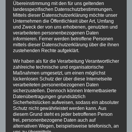
vorstandsmitglied-fuer-
Übereinstimmung mit den für uns geltenden
landesspezifischen Datenschutzbestimmungen.
vernetzung@verschickungsheime.de
, und
Mittels dieser Datenschutzerklärung möchte unser
werdet vielleicht selbst Ansprechpartner
Unternehmen die Öffentlichkeit über Art, Umfang
eures eigenen Heimes, so findet ihr am
und Zweck der von uns erhobenen, genutzten und
verarbeiteten personenbezogenen Daten
schnellsten andere aus eurem Heim.
informieren. Ferner werden betroffene Personen
Mit der Bundeskoordination Kontakt
mittels dieser Datenschutzerklärung über die ihnen
aufnehmen,
um gezielt einem anderen
zustehenden Rechte aufgeklärt.
Betroffenen bei ZEUGNIS ABLEGEN einen
Wir haben als für die Verarbeitung Verantwortlicher
Brief per Mail zu schicken, der nicht
zahlreiche technische und organisatorische
Maßnahmen umgesetzt, um einen möglichst
öffentlich sichtbar sein soll, unter: Buko-
lückenlosen Schutz der über diese Internetseite
orga-st@verschickungsheime.de
verarbeiteten personenbezogenen Daten
Ins
Forum
gehen
, dort auch euren Bericht
sicherzustellen. Dennoch können Internetbasierte
Datenübertragungen grundsätzlich
reinstellen und dort mit anderen selbst
Sicherheitslücken aufweisen, sodass ein absoluter
Kontakt aufnehmen
Schutz nicht gewährleistet werden kann. Aus
diesem Grund steht es jeder betroffenen Person
frei, personenbezogene Daten auch auf
Beachtet auch diese
PETITION
. Wenn sie euch
alternativen Wegen, beispielsweise telefonisch, an
gefällt, leitet sie weiter, danke!
uns zu übermitteln.