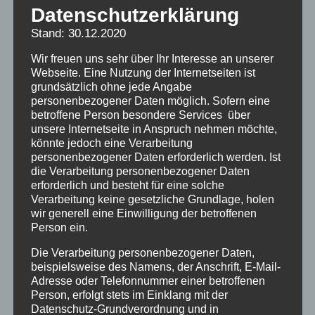
Datenschutzerklärung
Diejenigen, die uns kontaktieren und Teil
Stand: 30.12.2020
unseres Selbsthilfe-Netzwerks werden
Wir freuen uns sehr über Ihr Interesse an unserer
wollen: Wir organisieren uns in
Webseite. Eine Nutzung der Internetseiten ist
grundsätzlich ohne jede Angabe
HEIMORTGRUPPEN zum
personenbezogener Daten möglich. Sofern eine
Erinnerungsaustausch, und sind dann den
betroffene Person besondere Services über
Bundesländern zugeordnet.
Gern könnt ihr mit
unsere Internetseite in Anspruch nehmen möchte,
könnte jedoch eine Verarbeitung
anderne Heimortgruppen aufmachen oder in
personenbezogener Daten erforderlich werden. Ist
eine schon bstehende eintreten. Wir schaffen
die Verarbeitung personenbezogener Daten
nicht mehr, auf jeden von euch proaktiv selbst
erforderlich und besteht für eine solche
Verarbeitung keine gesetzliche Grundlage, holen
zuzugehen, deshalb hier die folgenden
wir generell eine Einwilligung der betroffenen
Möglichkeiten:
Person ein.
Die Verarbeitung personenbezogener Daten,
Auf der
Überblickskarte
nachschauen,
beispielsweise des Namens, der Anschrift, E-Mail-
Adresse oder Telefonnummer einer betroffenen
ob eurer Heim schon Ansprechpartner hat,
Person, erfolgt stets im Einklang mit der
wenn nicht, meldet euch bei
Datenschutz-Grundverordnung und in