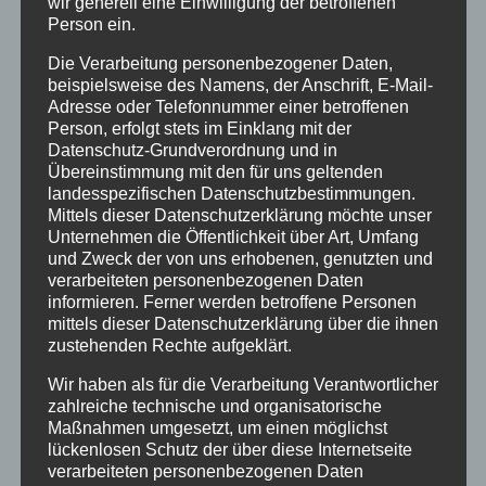
wir generell eine Einwilligung der betroffenen
den Blick auf die Verstrickungen der Medizin in
Person ein.
die düsteren Kapitel der kollektiven
Kinderfremdunterbringung gelenkt. Auch
Die Verarbeitung personenbezogener Daten,
beispielsweise des Namens, der Anschrift, E-Mail-
unsere Taten sind von medizinsichen
Adresse oder Telefonnummer einer betroffenen
Institutionen ausgegangen, grade dieser Tage
Person, erfolgt stets im Einklang mit der
Datenschutz-Grundverordnung und in
gibt es neue Aktenfunde mit Beweisen für
Übereinstimmung mit den für uns geltenden
Forschungsreihen in Verschuickungsheimen im
landesspezifischen Datenschutzbestimmungen.
Auftrg der Pharmaindustrie. Sylvia Wagners
Mittels dieser Datenschutzerklärung möchte unser
Unternehmen die Öffentlichkeit über Art, Umfang
Forschungen müssen weitergeführt werden,
und Zweck der von uns erhobenen, genutzten und
dafür muss Forschungsgeld eingesetzt werden:
verarbeiteten personenbezogenen Daten
Lückenlose Aufklärung aller medizinischen
informieren. Ferner werden betroffene Personen
mittels dieser Datenschutzerklärung über die ihnen
Versuche an fremduntergebrachten Kindern!
zustehenden Rechte aufgeklärt.
Wir haben als für die Verarbeitung Verantwortlicher
Ihr Buch gibt es
hier
zahlreiche technische und organisatorische
Maßnahmen umgesetzt, um einen möglichst
lückenlosen Schutz der über diese Internetseite
Beitragsnavigation
ZURÜCK
WEITER
verarbeiteten personenbezogenen Daten