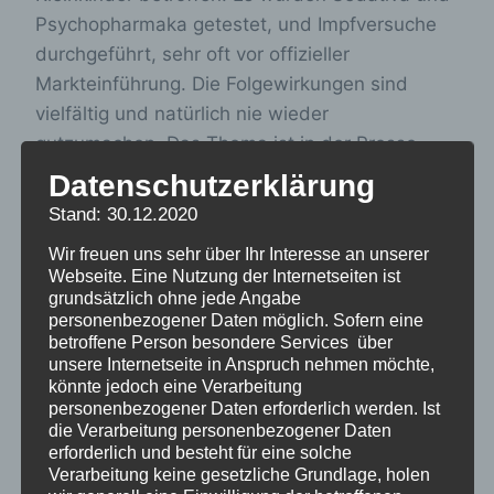
Psychopharmaka getestet, und Impfversuche
durchgeführt, sehr oft vor offizieller
Markteinführung. Die Folgewirkungen sind
vielfältig und natürlich nie wieder
gutzumachen. Das Thema ist in der Presse
bisher nur wenig beachtet worden, wie es auch
Datenschutzerklärung
versucht wurde, es bei Politik und Trägern klein
Stand: 30.12.2020
zu halten. Bie Betroffenen selbst sind
Wir freuen uns sehr über Ihr Interesse an unserer
inzwischen oft resigniert und ausgelaugt von
Webseite. Eine Nutzung der Internetseiten ist
Jahrelangen vergeblichem Gegenanrennen
grundsätzlich ohne jede Angabe
gegen die Verantwortlichen, die wenig Motive
personenbezogener Daten möglich. Sofern eine
betroffene Person besondere Services über
zur Aufklärung haben. Besonders im Bereich
unsere Internetseite in Anspruch nehmen möchte,
der Medizin gibt es noch gar keine Bereitschaft
könnte jedoch eine Verarbeitung
personenbezogener Daten erforderlich werden. Ist
sich mit diesem Thema zu beschäftigen. Sylvia
die Verarbeitung personenbezogener Daten
Wagners Anliegen müssen wir große
erforderlich und besteht für eine solche
Aufmerksamkeit widmen, denn sie hat erstmals
Verarbeitung keine gesetzliche Grundlage, holen