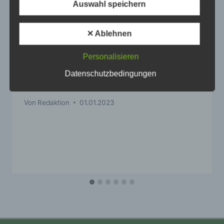
Auswahl speichern
Wir verwenden in dieser Datenschutzerklärung
unter anderem die folgenden Begriffe:
✕ Ablehnen
Personalisieren
a) personenbezogene Daten
Datenschutzbedingungen
Vorträge Kongress 2022
Personenbezogene Daten sind alle
Informationen, die sich auf eine identifizierte
Von
Redaktion
01.01.2023
oder identifizierbare natürliche Person (im
Folgenden „betroffene Person") beziehen.
Als identifizierbar wird eine natürliche
Person angesehen, die direkt oder indirekt,
insbesondere mittels Zuordnung zu einer
Kennung wie einem Namen, zu einer
Kennnummer, zu Standortdaten, zu einer
Online-Kennung oder zu einem oder
mehreren besonderen Merkmalen, die
Ausdruck der physischen, physiologischen,
genetischen, psychischen, wirtschaftlichen,
kulturellen oder sozialen Identität dieser