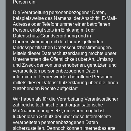
Person ein.
Die Verarbeitung personenbezogener Daten,
beispielsweise des Namens, der Anschrift, E-Mail-
Adresse oder Telefonnummer einer betroffenen
Person, erfolgt stets im Einklang mit der
Datenschutz-Grundverordnung und in
Übereinstimmung mit den für uns geltenden
landesspezifischen Datenschutzbestimmungen.
Mittels dieser Datenschutzerklärung möchte unser
Unternehmen die Öffentlichkeit über Art, Umfang
Filmtipp zur Auswertung
und Zweck der von uns erhobenen, genutzten und
von Akten zum
verarbeiteten personenbezogenen Daten
informieren. Ferner werden betroffene Personen
Missbrauch in der
mittels dieser Datenschutzerklärung über die ihnen
zustehenden Rechte aufgeklärt.
katholischen Kirche
Wir haben als für die Verarbeitung Verantwortlicher
zahlreiche technische und organisatorische
Ein neuer Film über Missbrauch in der
Maßnahmen umgesetzt, um einen möglichst
katholischen Kirche kann in den Kinos
lückenlosen Schutz der über diese Internetseite
verarbeiteten personenbezogenen Daten
besucht oder auch zu Veranstaltungen
sicherzustellen. Dennoch können Internetbasierte