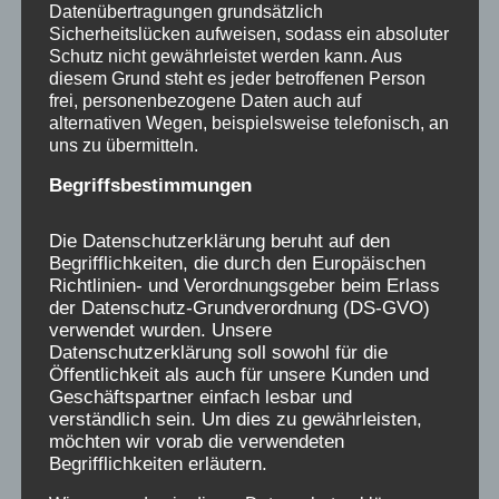
eingeladen werden. Das Besondere an
Datenübertragungen grundsätzlich
diesem Film ist die akribische Recherche
Sicherheitslücken aufweisen, sodass ein absoluter
Schutz nicht gewährleistet werden kann. Aus
durch die Gruppe CORRECTIV, die
diesem Grund steht es jeder betroffenen Person
eindeutige Beweise für systematisch
frei, personenbezogene Daten auch auf
arbeitende Netzwerke des Missbrauchs
alternativen Wegen, beispielsweise telefonisch, an
uns zu übermitteln.
gefunden haben, eine skandalöse Bilanz
der Katholischen Kirche und des Vatikans!
Begriffsbestimmungen
Auch viele…
Die Datenschutzerklärung beruht auf den
Begrifflichkeiten, die durch den Europäischen
Richtlinien- und Verordnungsgeber beim Erlass
der Datenschutz-Grundverordnung (DS-GVO)
verwendet wurden. Unsere
Datenschutzerklärung soll sowohl für die
Öffentlichkeit als auch für unsere Kunden und
Geschäftspartner einfach lesbar und
verständlich sein. Um dies zu gewährleisten,
möchten wir vorab die verwendeten
Begrifflichkeiten erläutern.