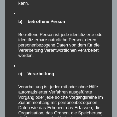
kann.
b) betroffene Person
Betroffene Person ist jede identifizierte oder
identifizierbare natürliche Person, deren
personenbezogene Daten von dem für die
Verarbeitung Verantwortlichen verarbeitet
werden.
c) Verarbeitung
Feruz H. (4 Jahre) 1969
Verarbeitung ist jeder mit oder ohne Hilfe
automatisierter Verfahren ausgeführte
verschickt ins Seehospiz
Vorgang oder jede solche Vorgangsreihe im
Zusammenhang mit personenbezogenen
Daten wie das Erheben, das Erfassen, die
Ich war vier Jahre alt, damals kurz nach
Organisation, das Ordnen, die Speicherung,
Weihnachten 1969. Bericht über einen