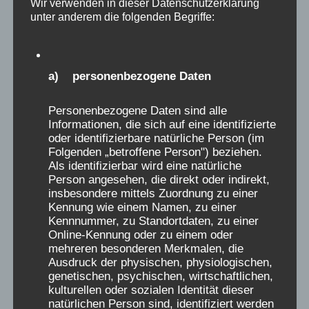
Wir verwenden in dieser Datenschutzerklärung
unter anderem die folgenden Begriffe:
a) personenbezogene Daten
DLF – Podcastserie:
Personenbezogene Daten sind alle
Versuchslabor
Informationen, die sich auf eine identifizierte
oder identifizierbare natürliche Person (im
Kinderheim –
Folgenden „betroffene Person") beziehen.
Als identifizierbar wird eine natürliche
Person angesehen, die direkt oder indirekt,
DLF-Podcastserie zum Thema
insbesondere mittels Zuordnung zu einer
Medikamenteneinsatz in Kinderheimen, ein
Kennung wie einem Namen, zu einer
Kennnummer, zu Standortdaten, zu einer
Beitrag davon über das
Online-Kennung oder zu einem oder
Verschickungsthema mit Fallbeispiel und
mehreren besonderen Merkmalen, die
Interview einer Mutter
Ausdruck der physischen, physiologischen,
genetischen, psychischen, wirtschaftlichen,
kulturellen oder sozialen Identität dieser
natürlichen Person sind, identifiziert werden