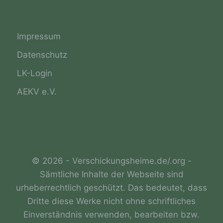
personenbezogenen Daten zu verarbeiten.
Impressum
k) Einwilligung
Datenschutz
Einwilligung ist jede von der betroffenen
Person freiwillig für den bestimmten Fall in
LK-Login
informierter Weise und unmissverständlich
abgegebene Willensbekundung in Form einer
AEKV e.V.
Erklärung oder einer sonstigen eindeutigen
bestätigenden Handlung, mit der die
betroffene Person zu verstehen gibt, dass
sie mit der Verarbeitung der sie betreffenden
personenbezogenen Daten einverstanden
ist.
© 2026 - Verschickungsheime.de/.org -
Sämtliche Inhalte der Webseite sind
urheberrechtlich geschützt. Das bedeutet, dass
Name und Anschrift des für die Verarbeitung
Dritte diese Werke nicht ohne schriftliches
Verantwortlichen
Einverständnis verwenden, bearbeiten bzw.