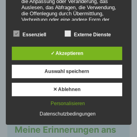
die Anpassung oder Veränderung, das
Aufenthalt im Seehospiz Norderney 1969
Auslesen, das Abfragen, die Verwendung,
die Offenlegung durch Übermittlung,
Verbreitung oder eine andere Form der
Bereitstellung, den Abgleich oder die
Verknüpfung, die Einschränkung, das
Essenziell
Externe Dienste
Löschen oder die Vernichtung.
✓ Akzeptieren
d) Einschränkung der Verarbeitung
Auswahl speichern
Einschränkung der Verarbeitung ist die
Markierung gespeicherter
personenbezogener Daten mit dem Ziel, ihre
✕ Ablehnen
künftige Verarbeitung einzuschränken.
Personalisieren
Datenschutzbedingungen
e) Profiling
Meine Erinnerungen ans
Profiling ist jede Art der automatisierten
Verarbeitung personenbezogener Daten, die