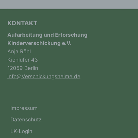
Profiling ist jede Art der automatisierten
Verarbeitung personenbezogener Daten, die
darin besteht, dass diese
KONTAKT
personenbezogenen Daten verwendet
werden, um bestimmte persönliche Aspekte,
Aufarbeitung und Erforschung
die sich auf eine natürliche Person beziehen,
Kinderverschickung e.V.
zu bewerten, insbesondere, um Aspekte
Anja Röhl
bezüglich Arbeitsleistung, wirtschaftlicher
Lage, Gesundheit, persönlicher Vorlieben,
Kiehlufer 43
Interessen, Zuverlässigkeit, Verhalten,
12059 Berlin
Aufenthaltsort oder Ortswechsel dieser
info@Verschickungsheime.de
natürlichen Person zu analysieren oder
vorherzusagen.
f) Pseudonymisierung
Impressum
Datenschutz
Pseudonymisierung ist die Verarbeitung
personenbezogener Daten in einer Weise,
LK-Login
auf welche die personenbezogenen Daten