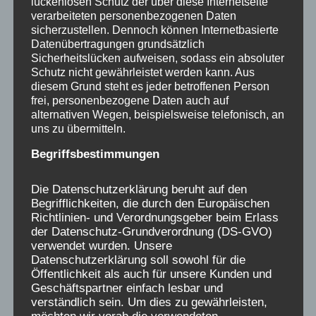
lückenlosen Schutz der über diese Internetseite
verarbeiteten personenbezogenen Daten
sicherzustellen. Dennoch können Internetbasierte
Datenübertragungen grundsätzlich
Sicherheitslücken aufweisen, sodass ein absoluter
Schutz nicht gewährleistet werden kann. Aus
diesem Grund steht es jeder betroffenen Person
frei, personenbezogene Daten auch auf
alternativen Wegen, beispielsweise telefonisch, an
uns zu übermitteln.
Begriffsbestimmungen
Die Datenschutzerklärung beruht auf den
Begrifflichkeiten, die durch den Europäischen
Richtlinien- und Verordnungsgeber beim Erlass
der Datenschutz-Grundverordnung (DS-GVO)
Radio Reportage von
verwendet wurden. Unsere
Datenschutzerklärung soll sowohl für die
Lena Gilhaus
Öffentlichkeit als auch für unsere Kunden und
Geschäftspartner einfach lesbar und
verständlich sein. Um dies zu gewährleisten,
Teil 1: Albtraum Kinderkur Teil2: Trauma