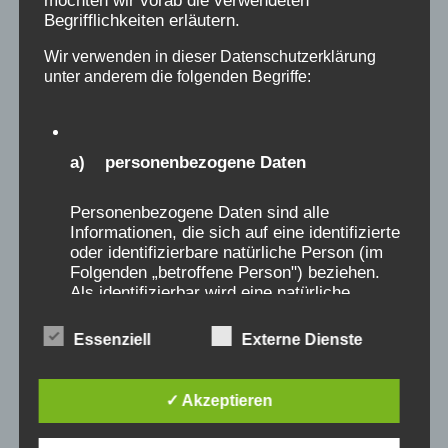
möchten wir vorab die verwendeten
Kinderverschickung
Begrifflichkeiten erläutern.
Wir verwenden in dieser Datenschutzerklärung
unter anderem die folgenden Begriffe:
a) personenbezogene Daten
Personenbezogene Daten sind alle
Informationen, die sich auf eine identifizierte
oder identifizierbare natürliche Person (im
Folgenden „betroffene Person") beziehen.
Als identifizierbar wird eine natürliche
Person angesehen, die direkt oder indirekt,
insbesondere mittels Zuordnung zu einer
Essenziell
Externe Dienste
Kennung wie einem Namen, zu einer
Kennnummer, zu Standortdaten, zu einer
Online-Kennung oder zu einem oder
✓ Akzeptieren
mehreren besonderen Merkmalen, die
Radiobeitrag von Ralph
Ausdruck der physischen, physiologischen,