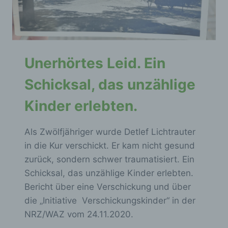
Daten wie das Erheben, das Erfassen, die
Organisation, das Ordnen, die Speicherung,
die Anpassung oder Veränderung, das
Auslesen, das Abfragen, die Verwendung,
die Offenlegung durch Übermittlung,
Verbreitung oder eine andere Form der
Unerhörtes Leid. Ein
Bereitstellung, den Abgleich oder die
Verknüpfung, die Einschränkung, das
Schicksal, das unzählige
Löschen oder die Vernichtung.
Kinder erlebten.
d) Einschränkung der Verarbeitung
Als Zwölfjähriger wurde Detlef Lichtrauter
in die Kur verschickt. Er kam nicht gesund
Einschränkung der Verarbeitung ist die
zurück, sondern schwer traumatisiert. Ein
Markierung gespeicherter
personenbezogener Daten mit dem Ziel, ihre
Schicksal, das unzählige Kinder erlebten.
künftige Verarbeitung einzuschränken.
Bericht über eine Verschickung und über
die „Initiative Verschickungskinder“ in der
NRZ/WAZ vom 24.11.2020.
e) Profiling