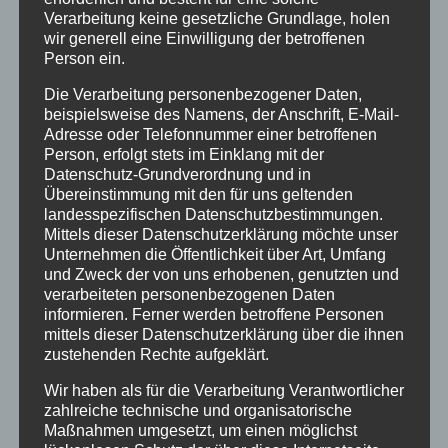
Nach dem Krieg wurden
Verarbeitung keine gesetzliche Grundlage, holen
wir generell eine Einwilligung der betroffenen
die Kinder aufgepäppelt
Person ein.
Die Verarbeitung personenbezogener Daten,
beispielsweise des Namens, der Anschrift, E-Mail-
Die traumatischen Erlebnisse von
Adresse oder Telefonnummer einer betroffenen
Verschickungskindern haben vieleunserer
Person, erfolgt stets im Einklang mit der
Leserinnen und Leser tief bewegt. Einige
Datenschutz-Grundverordnung und in
Übereinstimmung mit den für uns geltenden
schildern nun ihre Kur-Erlebnisse.
landesspezifischen Datenschutzbestimmungen.
Vergangenen Samstag hat unsere Zeitung
Mittels dieser Datenschutzerklärung möchte unser
über Misshandlung und seelische Not
Unternehmen die Öffentlichkeit über Art, Umfang
und Zweck der von uns erhobenen, genutzten und
berichtet, die Karola Hoppe (65) als Kind
verarbeiteten personenbezogenen Daten
bei Kur-Aufenthalten erlebte…..… Doch zum
informieren. Ferner werden betroffene Personen
Glück haben nicht alle Kinder von damals
mittels dieser Datenschutzerklärung über die ihnen
zustehenden Rechte aufgeklärt.
so schlechte Erinnerungen, wie unser Leser
Klaus Preußer (81)…
Wir haben als für die Verarbeitung Verantwortlicher
zahlreiche technische und organisatorische
Maßnahmen umgesetzt, um einen möglichst