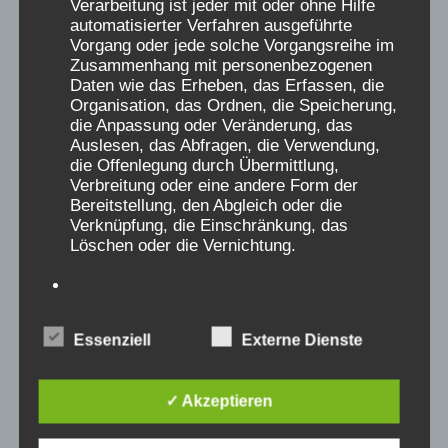
Verarbeitung ist jeder mit oder ohne Hilfe
automatisierter Verfahren ausgeführte
Vorgang oder jede solche Vorgangsreihe im
Aufarbeitung der
Zusammenhang mit personenbezogenen
Daten wie das Erheben, das Erfassen, die
Kinderverschickungen ist
Organisation, das Ordnen, die Speicherung,
die Anpassung oder Veränderung, das
Teil des
Auslesen, das Abfragen, die Verwendung,
Regierungsprogramms
die Offenlegung durch Übermittlung,
Verbreitung oder eine andere Form der
von CDU/CSU und SPD
Bereitstellung, den Abgleich oder die
Verknüpfung, die Einschränkung, das
Löschen oder die Vernichtung.
Unsere Forderung nach Aufarbeitung der
Kinderverschickungen ist Teil des
Regierungsprogramms geworden und
d) Einschränkung der Verarbeitung
unser Anliegen klar benannt.
Essenziell
Externe Dienste
Einschränkung der Verarbeitung ist die
Markierung gespeicherter
✓ Akzeptieren
personenbezogener Daten mit dem Ziel, ihre
künftige Verarbeitung einzuschränken.