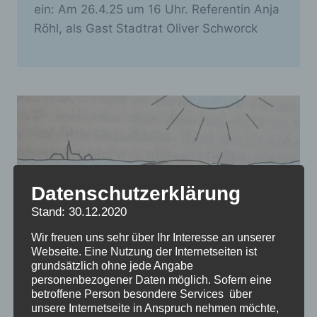
ein: Am 26.4.25 um 16 Uhr. Referentin Anja
Röhl, als Gast Stadtrat Oliver Schworck
Datenschutzerklärung
Stand: 30.12.2020
Wir freuen uns sehr über Ihr Interesse an unserer
Webseite. Eine Nutzung der Internetseiten ist
grundsätzlich ohne jede Angabe
personenbezogener Daten möglich. Sofern eine
betroffene Person besondere Services über
Leid statt Erholung –
unsere Internetseite in Anspruch nehmen möchte,