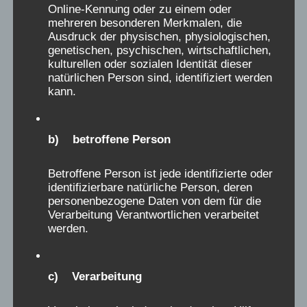
Online-Kennung oder zu einem oder
Tolle Gemeinschaftsarbeit: Aufarbeitung in
mehreren besonderen Merkmalen, die
den Seebädern vorangebracht: 79
Ausdruck der physischen, physiologischen,
genetischen, psychischen, wirtschaftlichen,
Verschickungsheime auf Sylt gefunden und
kulturellen oder sozialen Identität dieser
daraus eine interaktive Karte erstellt
natürlichen Person sind, identifiziert werden
kann.
b) betroffene Person
Betroffene Person ist jede identifizierte oder
identifizierbare natürliche Person, deren
personenbezogene Daten von dem für die
Verarbeitung Verantwortlichen verarbeitet
werden.
c) Verarbeitung