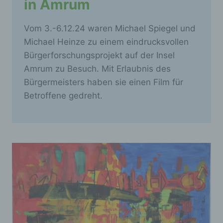
oder andere Stelle, die allein oder
in Amrum
gemeinsam mit anderen über die Zwecke
und Mittel der Verarbeitung von
Vom 3.-6.12.24 waren Michael Spiegel und
personenbezogenen Daten entscheidet. Sind
die Zwecke und Mittel dieser Verarbeitung
Michael Heinze zu einem eindrucksvollen
durch das Unionsrecht oder das Recht der
Bürgerforschungsprojekt auf der Insel
Mitgliedstaaten vorgegeben, so kann der
Amrum zu Besuch. Mit Erlaubnis des
Verantwortliche beziehungsweise können die
bestimmten Kriterien seiner Benennung nach
Bürgermeisters haben sie einen Film für
dem Unionsrecht oder dem Recht der
Betroffene gedreht.
Mitgliedstaaten vorgesehen werden.
h) Auftragsverarbeiter
Auftragsverarbeiter ist eine natürliche oder
juristische Person, Behörde, Einrichtung
oder andere Stelle, die personenbezogene
Daten im Auftrag des Verantwortlichen
verarbeitet.