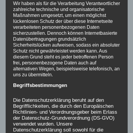
Wir haben als für die Verarbeitung Verantwortlicher
zahlreiche technische und organisatorische
Maßnahmen umgesetzt, um einen möglichst
lückenlosen Schutz der über diese Internetseite
Uwe Rüddenklau spricht
verarbeiteten personenbezogenen Daten
sicherzustellen. Dennoch können Internetbasierte
über das Schicksal von
Datenübertragungen grundsätzlich
Sicherheitslücken aufweisen, sodass ein absoluter
Verschickungskindern:
Schutz nicht gewährleistet werden kann. Aus
diesem Grund steht es jeder betroffenen Person
„Es war für mich als Kind
frei, personenbezogene Daten auch auf
alternativen Wegen, beispielsweise telefonisch, an
grausam“
uns zu übermitteln.
Begriffsbestimmungen
Es war für mich als Kind grausam: Uwe
Rüddenklau berichtet von seiner
Die Datenschutzerklärung beruht auf den
Verschickungszeit und von seiner Arbeit als
Begrifflichkeiten, die durch den Europäischen
Vorsitzender der Initiative
Richtlinien- und Verordnungsgeber beim Erlass
der Datenschutz-Grundverordnung (DS-GVO)
Verschickungskinder e.V.
verwendet wurden. Unsere
Datenschutzerklärung soll sowohl für die