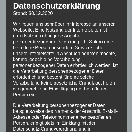
Datenschutzerklärung
neuer Stärke kommen. Doch im Herbst 2019
erregten Erlebnisberichte von Zeitzeug*innen
Stand: 30.12.2020
Schlagzeilen. Sie berichteten vom Waldhaus als
Wir freuen uns sehr über Ihr Interesse an unserer
Ort des Schreckens, von den schlimmsten
Webseite. Eine Nutzung der Internetseiten ist
Wochen ihres Lebens. Hörspielmacher Silas
grundsätzlich ohne jede Angabe
personenbezogener Daten möglich. Sofern eine
Degen lebt nur zwei Straßen vom ehemaligen
betroffene Person besondere Services über
Waldhaus entfernt und hat in enger
unsere Internetseite in Anspruch nehmen möchte,
könnte jedoch eine Verarbeitung
Zusammenarbeit mit Zeitzeug*innen das erste
personenbezogener Daten erforderlich werden. Ist
künstlerisch-akustische Kunstwerk erarbeitet,
die Verarbeitung personenbezogener Daten
das Einblicke in das Leid der
erforderlich und besteht für eine solche
Verarbeitung keine gesetzliche Grundlage, holen
Verschickungskinder gibt. Den historischen
wir generell eine Einwilligung der betroffenen
Figuren leihen prominente
Person ein.
Synchronsprecher*innen wie Eckart Dux (dt.
Die Verarbeitung personenbezogener Daten,
Stimme von Anthony Perkins & Ian McKellen)
beispielsweise des Namens, der Anschrift, E-Mail-
und Uta Hallant (dt. Stimme von Audrey
Adresse oder Telefonnummer einer betroffenen
Person, erfolgt stets im Einklang mit der
Hepburn & Glenn Close) ihre Stimmen. Im
Datenschutz-Grundverordnung und in
Sommer ist
„Der Plumpsack geht um“
auf