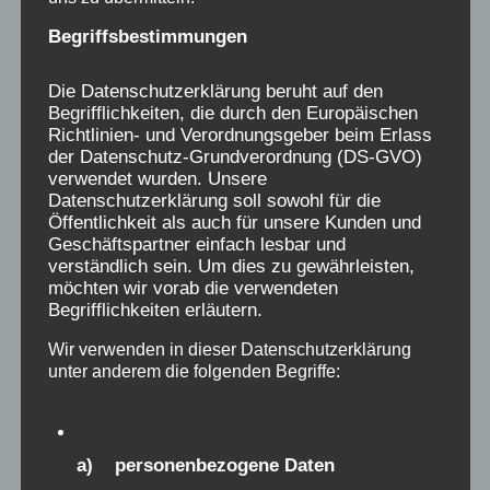
Nette Tante – Sonja Deutsch
Begriffsbestimmungen
Köchin – Ulrike Stürzbecher
Knecht Ruprecht – Martin Semmelrogge
Die Datenschutzerklärung beruht auf den
Begrifflichkeiten, die durch den Europäischen
Pfarrer – Werner Wilkening
Richtlinien- und Verordnungsgeber beim Erlass
Nachrichtenredakteurin – Gundula Gause
der Datenschutz-Grundverordnung (DS-GVO)
Sabine – Milena Luisa Rybiczka
verwendet wurden. Unsere
Datenschutzerklärung soll sowohl für die
Werner – Patrick Baehr
Öffentlichkeit als auch für unsere Kunden und
Mädchen mit den roten Augen –
Geschäftspartner einfach lesbar und
Rahel Thalea Sauer
verständlich sein. Um dies zu gewährleisten,
möchten wir vorab die verwendeten
Begrifflichkeiten erläutern.
Buch & Regie – Silas Degen
Wir verwenden in dieser Datenschutzerklärung
Regieassistenz – Sebastian Barnstorf
unter anderem die folgenden Begriffe:
Dramaturgie – Dr. Ulrich Neumann
Technische Realisation – Christian
Falk,Jonathan Wagner, Mirko
a) personenbezogene Daten
Hrdy & Oliver Ilnicki