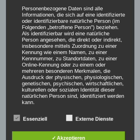
Musik – Torsten Sense
Personenbezogene Daten sind alle
Informationen, die sich auf eine identifizierte
Mit Unterstützung von:
oder identifizierbare natürliche Person (im
Folgenden „betroffene Person") beziehen.
Hildesheimer Blindenmission • Westdeutscher
Als identifizierbar wird eine natürliche
Rundfunk • Zweites Deutsches Fernsehen •
Person angesehen, die direkt oder indirekt,
insbesondere mittels Zuordnung zu einer
Media-Paten • 2day Productions-Studio Berlin
Kennung wie einem Namen, zu einer
• Flüsterfunk Hannover
Kennnummer, zu Standortdaten, zu einer
Online-Kennung oder zu einem oder
mehreren besonderen Merkmalen, die
Ein Videotrailer ist unter dem folgenden Link
Ausdruck der physischen, physiologischen,
veröffentlicht worden:
genetischen, psychischen, wirtschaftlichen,
kulturellen oder sozialen Identität dieser
https://www.youtube.com/watch?v=ijith0dHI-w
natürlichen Person sind, identifiziert werden
kann.
Einen Pressespiegel zur Premiere findet ihr
hier, im weiteren Verlauf, (nach unten
Essenziell
Externe Dienste
b) betroffene Person
scrollen):
✓ Akzeptieren
Betroffene Person ist jede identifizierte oder