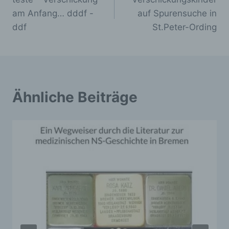
am Anfang… dddf -
auf Spurensuche in
ddf
St.Peter-Ording
d) Einschränkung der Verarbeitung
Einschränkung der Verarbeitung ist die
Markierung gespeicherter
personenbezogener Daten mit dem Ziel, ihre
künftige Verarbeitung einzuschränken.
Ähnliche Beiträge
e) Profiling
Profiling ist jede Art der automatisierten
Verarbeitung personenbezogener Daten, die
darin besteht, dass diese
personenbezogenen Daten verwendet
werden, um bestimmte persönliche Aspekte,
die sich auf eine natürliche Person beziehen,
zu bewerten, insbesondere, um Aspekte
bezüglich Arbeitsleistung, wirtschaftlicher