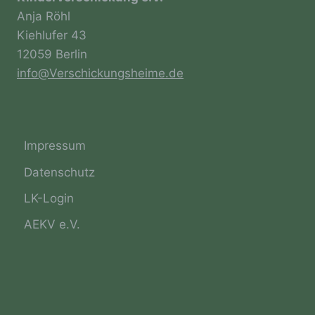
Anja Röhl
Kiehlufer 43
g) Verantwortlicher oder für die
12059 Berlin
Verarbeitung Verantwortlicher
info@Verschickungsheime.de
Verantwortlicher oder für die Verarbeitung
Verantwortlicher ist die natürliche oder
juristische Person, Behörde, Einrichtung
oder andere Stelle, die allein oder
Impressum
gemeinsam mit anderen über die Zwecke
und Mittel der Verarbeitung von
Datenschutz
personenbezogenen Daten entscheidet. Sind
die Zwecke und Mittel dieser Verarbeitung
LK-Login
durch das Unionsrecht oder das Recht der
Mitgliedstaaten vorgegeben, so kann der
AEKV e.V.
Verantwortliche beziehungsweise können die
bestimmten Kriterien seiner Benennung nach
dem Unionsrecht oder dem Recht der
Mitgliedstaaten vorgesehen werden.