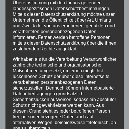
Übereinstimmung mit den für uns geltenden
mehreren Festivals zu sehen, wo das Stück
landesspezifischen Datenschutzbestimmungen.
Mittels dieser Datenschutzerklärung möchte unser
unter anderem für den „Internationalen
Unternehmen die Öffentlichkeit über Art, Umfang
Hörspielpreis“ des Leipziger Hörspielsommers
und Zweck der von uns erhobenen, genutzten und
nominiert ist.
verarbeiteten personenbezogenen Daten
informieren. Ferner werden betroffene Personen
mittels dieser Datenschutzerklärung über die ihnen
Eine erste Kurzfassung von „Der Plumpsack
zustehenden Rechte aufgeklärt.
geht um“ wurde im Januar 2021 veröffentlicht
Wir haben als für die Verarbeitung Verantwortlicher
und kann auf der
Website des Österreichischen
zahlreiche technische und organisatorische
Rundfunks
angehört werden.
Maßnahmen umgesetzt, um einen möglichst
lückenlosen Schutz der über diese Internetseite
verarbeiteten personenbezogenen Daten
Mitwirkende
sicherzustellen. Dennoch können Internetbasierte
Datenübertragungen grundsätzlich
Sicherheitslücken aufweisen, sodass ein absoluter
Doktor – Eckart Dux
Schutz nicht gewährleistet werden kann. Aus
diesem Grund steht es jeder betroffenen Person
Mutter – Sabine Arnhold
frei, personenbezogene Daten auch auf
Oberschwester – Uta Hallant
alternativen Wegen, beispielsweise telefonisch, an
Böse Tante – Regina Lemnitz
uns zu übermitteln.