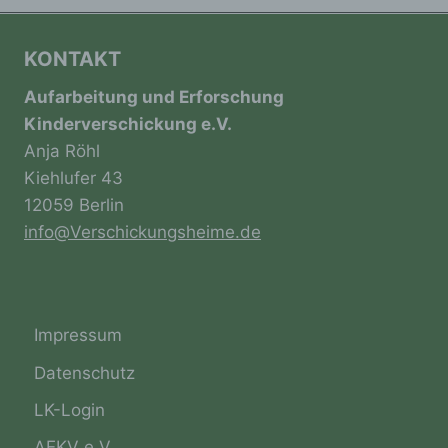
dass die personenbezogenen Daten nicht
einer identifizierten oder identifizierbaren
natürlichen Person zugewiesen werden.
KONTAKT
Aufarbeitung und Erforschung
g) Verantwortlicher oder für die
Kinderverschickung e.V.
Verarbeitung Verantwortlicher
Anja Röhl
Kiehlufer 43
Verantwortlicher oder für die Verarbeitung
Verantwortlicher ist die natürliche oder
12059 Berlin
juristische Person, Behörde, Einrichtung
info@Verschickungsheime.de
oder andere Stelle, die allein oder
gemeinsam mit anderen über die Zwecke
und Mittel der Verarbeitung von
personenbezogenen Daten entscheidet. Sind
die Zwecke und Mittel dieser Verarbeitung
Impressum
durch das Unionsrecht oder das Recht der
Mitgliedstaaten vorgegeben, so kann der
Datenschutz
Verantwortliche beziehungsweise können die
bestimmten Kriterien seiner Benennung nach
LK-Login
dem Unionsrecht oder dem Recht der
Mitgliedstaaten vorgesehen werden.
AEKV e.V.