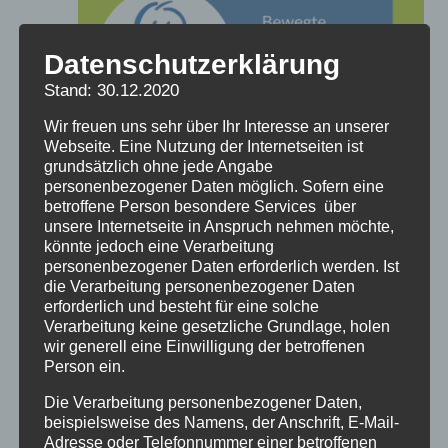
Datenschutzerklärung
Stand: 30.12.2020
Wir freuen uns sehr über Ihr Interesse an unserer
Webseite. Eine Nutzung der Internetseiten ist
grundsätzlich ohne jede Angabe
personenbezogener Daten möglich. Sofern eine
betroffene Person besondere Services über
unsere Internetseite in Anspruch nehmen möchte,
könnte jedoch eine Verarbeitung
29.06.2025 - 15:30
-
16:30
personenbezogener Daten erforderlich werden. Ist
die Verarbeitung personenbezogener Daten
NRW: Bewegte Meditation mit Frauke Kretzer
erforderlich und besteht für eine solche
Verarbeitung keine gesetzliche Grundlage, holen
wir generell eine Einwilligung der betroffenen
Juli 2025
Person ein.
DI.
Die Verarbeitung personenbezogener Daten,
1
beispielsweise des Namens, der Anschrift, E-Mail-
Adresse oder Telefonnummer einer betroffenen