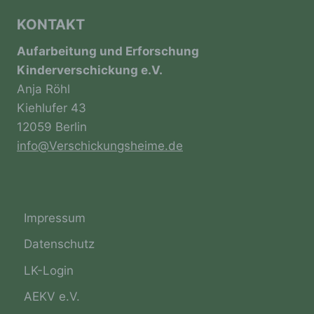
personenbezogenen Daten entscheidet. Sind
die Zwecke und Mittel dieser Verarbeitung
KONTAKT
durch das Unionsrecht oder das Recht der
Mitgliedstaaten vorgegeben, so kann der
Aufarbeitung und Erforschung
Verantwortliche beziehungsweise können die
Kinderverschickung e.V.
bestimmten Kriterien seiner Benennung nach
dem Unionsrecht oder dem Recht der
Anja Röhl
Mitgliedstaaten vorgesehen werden.
Kiehlufer 43
12059 Berlin
info@Verschickungsheime.de
h) Auftragsverarbeiter
Auftragsverarbeiter ist eine natürliche oder
juristische Person, Behörde, Einrichtung
oder andere Stelle, die personenbezogene
Impressum
Daten im Auftrag des Verantwortlichen
verarbeitet.
Datenschutz
LK-Login
i) Empfänger
AEKV e.V.