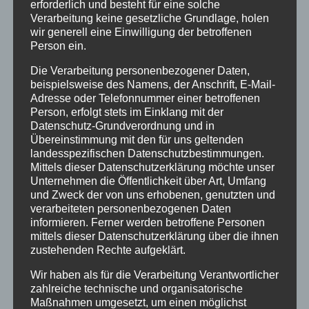
erforderlich und besteht für eine solche
Verarbeitung keine gesetzliche Grundlage, holen
wir generell eine Einwilligung der betroffenen
Kongress 2023
Person ein.
Anmeldung
sformular
Die Verarbeitung personenbezogener Daten,
beispielsweise des Namens, der Anschrift, E-Mail-
Adresse oder Telefonnummer einer betroffenen
Die Kongressvorbereitungsgruppe hat sich
Person, erfolgt stets im Einklang mit der
entschieden, in diesem Jahr einen geringen
Datenschutz-Grundverordnung und in
Übereinstimmung mit den für uns geltenden
Selbstkostenpreis von 30.- zu nehmen. Trotz
landesspezifischen Datenschutzbestimmungen.
Sponsoring und Spenden bleiben noch immer
Mittels dieser Datenschutzerklärung möchte unser
minimale Kosten übrig, vor allem auch ein
Unternehmen die Öffentlichkeit über Art, Umfang
und Zweck der von uns erhobenen, genutzten und
wenig für Beköstigung. Wir hoffen auf euer
verarbeiteten personenbezogenen Daten
Verständnis. Der Betrag wird, falls ihr doch
informieren. Ferner werden betroffene Personen
nicht anreisen könnt, als Spende verbucht und
mittels dieser Datenschutzerklärung über die ihnen
zustehenden Rechte aufgeklärt.
kommt unserem Aufarbeitungsanliegen zugute.
Wir hoffen auch dafür auf euer Verständnis.
Wir haben als für die Verarbeitung Verantwortlicher
zahlreiche technische und organisatorische
Sozialhilfeempfänger sind vom Beitrag
Maßnahmen umgesetzt, um einen möglichst