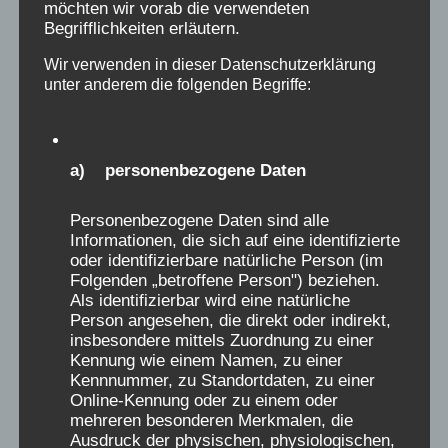
möchten wir vorab die verwendeten
garantierten.
Begrifflichkeiten erläutern.
Wir verwenden in dieser Datenschutzerklärung
Die Verschickungskinder aus Bad Salzdetfurth,
unter anderem die folgenden Begriffe:
die heute erwachsen sind, berichten
übereinstimmend von Demütigungen,
Grausamkeiten und harte, nicht kindergerechte
a) personenbezogene Daten
Umgangsformen sowie schwere Bestrafungen,
sie wünschen sich Anerkennung ihres Leids,
Personenbezogene Daten sind alle
Informationen, die sich auf eine identifizierte
Aufstellung einer Infotafel oder Gedenkstele an
oder identifizierbare natürliche Person (im
einem zentralen Ort als Wiedergutmachung
Folgenden „betroffene Person") beziehen.
und die Möglichkeit, in den Gebäuden ihrer
Als identifizierbar wird eine natürliche
Person angesehen, die direkt oder indirekt,
Heime Besuche machen zu dürfen. Sie wollen
insbesondere mittels Zuordnung zu einer
niemanden persönlich anklagen, sondern den
Kennung wie einem Namen, zu einer
Ursachen des Verschickungsphänomens
Kennnummer, zu Standortdaten, zu einer
Online-Kennung oder zu einem oder
nachgehen. Dazu wünschen sie sich, den
mehreren besonderen Merkmalen, die
traumatischen Erinnerungen zu
Ausdruck der physischen, physiologischen,