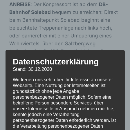
ANREISE
: Der Kongressort ist ab dem
DB-
Bahnhof Solebad
bequem zu erreichen: Direkt
beim Bahnhaltepunkt Solebad beginnt eine
beleuchtete Treppenanlage nach links hoch,
oder barrierefrei mit einer Umquerung eines
Wohnviertels, über den Salzbergweg.
Außerdem ist die IGS über die Haltestelle
„Birkenweg“ mit rund 20 anderen Halten im
Datenschutzerklärung
Stadtgebiet, u. a. den Kliniken, durch den
Stand: 30.12.2020
sogenannten Salze-Bus verbunden. Den
Wir freuen uns sehr über Ihr Interesse an unserer
Fahrplan finden Sie hier:
Busfahrplan
Webseite. Eine Nutzung der Internetseiten ist
grundsätzlich ohne jede Angabe
personenbezogener Daten möglich. Sofern eine
Zur ersten Orientierung ein kleiner touristischer
betroffene Person besondere Services über
Film-Spaziergang
unsere Internetseite in Anspruch nehmen möchte,
könnte jedoch eine Verarbeitung
personenbezogener Daten erforderlich werden. Ist
Anmeldeschluss ist Sonntag, der 29.10.2023.
die Verarbeitung personenbezogener Daten