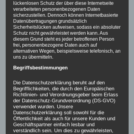
ausgenommen.
lückenlosen Schutz der über diese Internetseite
verarbeiteten personenbezogenen Daten
sicherzustellen. Dennoch können Internetbasierte
Informationen:
Datenübertragungen grundsätzlich
Sicherheitslücken aufweisen, sodass ein absoluter
Schutz nicht gewährleistet werden kann. Aus
Bad Salzdetfurth war über Jahrzehnte ein
diesem Grund steht es jeder betroffenen Person
typischer Kinderkurort, wie es über drei
frei, personenbezogene Daten auch auf
alternativen Wegen, beispielsweise telefonisch, an
Jahrzehnte in Deutschland zahlreiche gab. Das
uns zu übermitteln.
Salzbad konnte 1964 den Entsendestellen in
Begriffsbestimmungen
ganz Deutschland 400 Kinderkurbetten pro
Jahr, in ganzjährigem Betrieb, anbieten (
Die Datenschutzerklärung beruht auf den
Folberth, Sepp, 1964, S. 158), jedes dieser
Begrifflichkeiten, die durch den Europäischen
Betten wurde durchschnittlich sieben mal im
Richtlinien- und Verordnungsgeber beim Erlass
der Datenschutz-Grundverordnung (DS-GVO)
Jahr neu belegt, macht also bei 400 Kurbetten
verwendet wurden. Unsere
2800 Kinder, die diese Betten pro Jahr
Datenschutzerklärung soll sowohl für die
belegten, Kurtaxe bezahlten und den Heimen
Öffentlichkeit als auch für unsere Kunden und
Geschäftspartner einfach lesbar und
reichliche Tagesgeldeinnahmen (um 1964
verständlich sein. Um dies zu gewährleisten,
meist 12 bis 18 DM pro Kind, pro Tag)