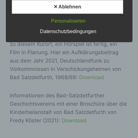
Hier eine von der Buko zusammengestellte
Zusammenhang mit personenbezogenen
✕ Ablehnen
Daten wie das Erheben, das Erfassen, die
Linkliste
mit Informationsmöglichkeiten über
Organisation, das Ordnen, die Speicherung,
den Kongressort:
Download
die Anpassung oder Veränderung, das
Personalisieren
Auslesen, das Abfragen, die Verwendung,
Datenschutzbedingungen
die Offenlegung durch Übermittlung,
Es gibt bereits viel Presse und Aufmerksamkeit
Verbreitung oder eine andere Form der
zu diesem Kurort, ein Hörspiel ist fertig, ein
Bereitstellung, den Abgleich oder die
Verknüpfung, die Einschränkung, das
Film in Planung. Hier ein Aufklärungsbeitrag
Löschen oder die Vernichtung.
aus dem Jahr 2021, Deutschlandfunk zu
Vorkommnissen in Verschickungsheimen von
Bad Salzdetfurth, 1968/69:
Download
d) Einschränkung der Verarbeitung
Einschränkung der Verarbeitung ist die
Informationen des Bad-Salzdetfurther
Markierung gespeicherter
Geschichtsvereins mit einer Broschüre über die
personenbezogener Daten mit dem Ziel, ihre
Kinderheilanstalt von Bad Salzdetfurth von
künftige Verarbeitung einzuschränken.
Fredy Köster (2021):
Download
e) Profiling