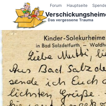
Zum
Forum
Hauptseite
Spend
Inhalt
Verschickungsheim
springen
Das vergessene Trauma