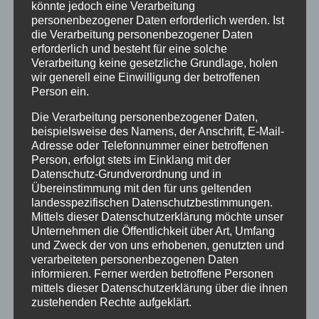
könnte jedoch eine Verarbeitung
personenbezogener Daten erforderlich werden. Ist
Um mehr über die damaligen Bedingungen und
die Verarbeitung personenbezogener Daten
möglichen Missstände in damaligen
erforderlich und besteht für eine solche
Verarbeitung keine gesetzliche Grundlage, holen
„Jugendwerk Detmold“ herauszufinden,
wir generell eine Einwilligung der betroffenen
wurden die Historiker Prof. Dr. Hans-Walter
Person ein.
Schmuhl und Dr. Sascha Topp mit der
Die Verarbeitung personenbezogener Daten,
Untersuchung der Geschehnisse beauftragt.
beispielsweise des Namens, der Anschrift, E-Mail-
Beide Wissenschaftler haben bereits
Adresse oder Telefonnummer einer betroffenen
umfangreich zu diesem Thema geforscht und
Person, erfolgt stets im Einklang mit der
Datenschutz-Grundverordnung und in
werden gezielt die Situation im „Jugendwerk
Übereinstimmung mit den für uns geltenden
Detmold“ analysieren. Erste Hinweise auf
landesspezifischen Datenschutzbestimmungen.
Mittels dieser Datenschutzerklärung möchte unser
problematische Zustände ergeben sich aus
Unternehmen die Öffentlichkeit über Art, Umfang
einer Datenbank des AEKV e.V. im „nexus
und Zweck der von uns erhobenen, genutzten und
Instituts“ in Berlin, die Berichte ehemaliger
verarbeiteten personenbezogenen Daten
informieren. Ferner werden betroffene Personen
Verschickungskinder sammelt.
mittels dieser Datenschutzerklärung über die ihnen
zustehenden Rechte aufgeklärt.
Die Aufarbeitung umfasst eine umfassende