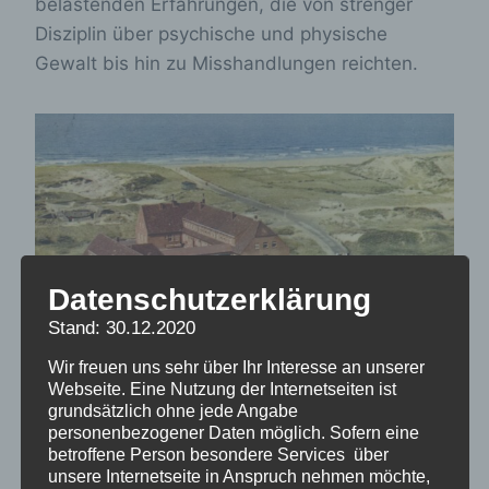
belastenden Erfahrungen, die von strenger
Disziplin über psychische und physische
Gewalt bis hin zu Misshandlungen reichten.
Datenschutzerklärung
Stand: 30.12.2020
Wir freuen uns sehr über Ihr Interesse an unserer
Webseite. Eine Nutzung der Internetseiten ist
grundsätzlich ohne jede Angabe
Untersuchung der historischen
personenbezogener Daten möglich. Sofern eine
betroffene Person besondere Services über
Hintergründe
unsere Internetseite in Anspruch nehmen möchte,