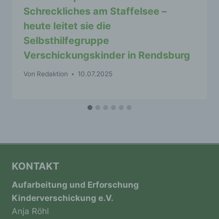
Online-Kennung oder zu einem oder
Schreckliches am Staffelsee –
mehreren besonderen Merkmalen, die
heute leitet sie die
Ausdruck der physischen, physiologischen,
genetischen, psychischen, wirtschaftlichen,
Selbsthilfegruppe
kulturellen oder sozialen Identität dieser
Verschickungskinder in Rendsburg
natürlichen Person sind, identifiziert werden
kann.
Von
Redaktion
10.07.2025
b) betroffene Person
Betroffene Person ist jede identifizierte oder
identifizierbare natürliche Person, deren
personenbezogene Daten von dem für die
Verarbeitung Verantwortlichen verarbeitet
werden.
KONTAKT
Aufarbeitung und Erforschung
Kinderverschickung e.V.
c) Verarbeitung
Anja Röhl