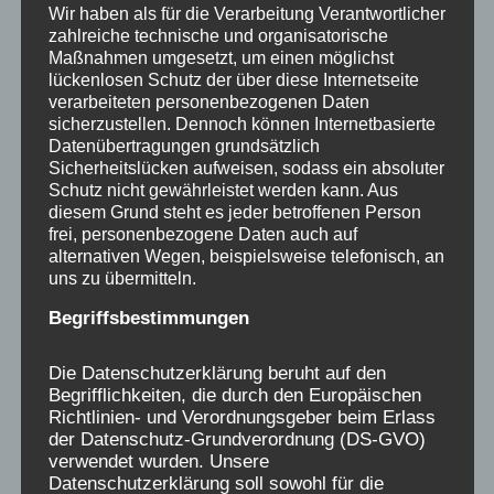
Wir haben als für die Verarbeitung Verantwortlicher
Recherche in Archiven sowie die
zahlreiche technische und organisatorische
Dokumentation und Analyse von
Maßnahmen umgesetzt, um einen möglichst
lückenlosen Schutz der über diese Internetseite
Zeitzeugenberichten. Dabei wird untersucht,
verarbeiteten personenbezogenen Daten
wie die Einrichtung organisiert war, welche
sicherzustellen. Dennoch können Internetbasierte
pädagogischen Konzepte verfolgt wurden und
Datenübertragungen grundsätzlich
Sicherheitslücken aufweisen, sodass ein absoluter
ob es Hinweise auf systematische Missstände
Schutz nicht gewährleistet werden kann. Aus
gibt.
diesem Grund steht es jeder betroffenen Person
frei, personenbezogene Daten auch auf
alternativen Wegen, beispielsweise telefonisch, an
uns zu übermitteln.
Beitragsnavigation
ZURÜCK
WEITER
Begriffsbestimmungen
Eindrucksvolle
Ausstellung im
Die Datenschutzerklärung beruht auf den
Begegnung mit einem
Bademuseum auf
Begrifflichkeiten, die durch den Europäischen
Arzt aus der
Norderney
Richtlinien- und Verordnungsgeber beim Erlass
der Datenschutz-Grundverordnung (DS-GVO)
Verschickung
verwendet wurden. Unsere
Datenschutzerklärung soll sowohl für die