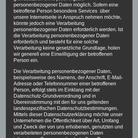
aber mit einem Fahrstuhl zu erreichen und bis
personenbezogener Daten möglich. Sofern eine
auf zwei ca. 1 cm hohe Absätze ebenerdig.
betroffene Person besondere Services über
unsere Internetseite in Anspruch nehmen möchte,
Barrierefreie Toiletten gibt es leider keine
,
könnte jedoch eine Verarbeitung
sorry.
personenbezogener Daten erforderlich werden. Ist
die Verarbeitung personenbezogener Daten
erforderlich und besteht für eine solche
Anja Röhl wird ihr Buch:
Das Elend der
Verarbeitung keine gesetzliche Grundlage, holen
Verschickungskinder –
Kindererholungsheime
wir generell eine Einwilligung der betroffenen
Person ein.
als Orte der Gewalt
,
vorstellen und aus
Interviews des Buches:
Heimweh-
Die Verarbeitung personenbezogener Daten,
Verschickungskinder erzählen
,
lesen.
beispielsweise des Namens, der Anschrift, E-Mail-
Adresse oder Telefonnummer einer betroffenen
Person, erfolgt stets im Einklang mit der
Anja Röhl macht seit 2019 das Trauma der
Datenschutz-Grundverordnung und in
Übereinstimmung mit den für uns geltenden
Verschickungskinder in der breiten
landesspezifischen Datenschutzbestimmungen.
Öffentlichkeit publik. Die Buchautorin und
Mittels dieser Datenschutzerklärung möchte unser
Wissenschaftlerin gründete als Betroffene mit
Unternehmen die Öffentlichkeit über Art, Umfang
und Zweck der von uns erhobenen, genutzten und
anderen ehemaligen Verschickungskindern die
verarbeiteten personenbezogenen Daten
Initiative gleichen Namens. Mit ihrem Buch