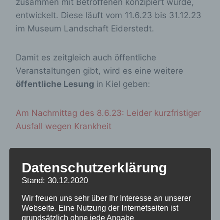
zusammen mit Betroffenen konzipiert wurde,
entwickelt. Diese läuft vom 11.6.23 bis 31.12.23
im Museum Landschaft Eiderstedt.
Damit es zeitgleich auch öffentliche
Veranstaltungen gibt, wird es eine weitere
öffentliche Lesung
in Kiel geben:
Am Nachmittag des 8.6.23: Leider kurzfristiger
Ausfall wegen Krankheit
Am Abend des 9. 6.23
um
19 Uhr
in der
Datenschutzerklärung
Geschäftsstelle des LandesFrauenRates
Stand: 30.12.2020
Schleswig-Holstein, Auguste-Viktoria-Straße
16, 24103 Kiel.
Wir freuen uns sehr über Ihr Interesse an unserer
Achtung! der Raum ist nicht barrierefrei, ist
Webseite. Eine Nutzung der Internetseiten ist
grundsätzlich ohne jede Angabe