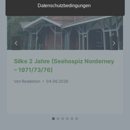
Person angesehen, die direkt oder indirekt,
Datenschutzbedingungen
insbesondere mittels Zuordnung zu einer
Kennung wie einem Namen, zu einer
Kennnummer, zu Standortdaten, zu einer
Online-Kennung oder zu einem oder
mehreren besonderen Merkmalen, die
Ausdruck der physischen, physiologischen,
genetischen, psychischen, wirtschaftlichen,
kulturellen oder sozialen Identität dieser
natürlichen Person sind, identifiziert werden
kann.
Silke 2 Jahre (Seehospiz Norderney
– 1971/73/76)
b) betroffene Person
Von
Redaktion
04.06.2026
Betroffene Person ist jede identifizierte oder
identifizierbare natürliche Person, deren
personenbezogene Daten von dem für die
Verarbeitung Verantwortlichen verarbeitet
werden.