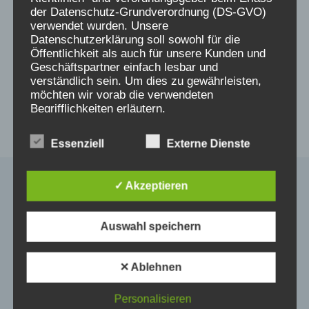
der Datenschutz-Grundverordnung (DS-GVO)
Beitragsnavigation
ZURÜCK
WEITER
verwendet wurden. Unsere
Datenschutzerklärung soll sowohl für die
Sylvia Wagner
Tipps zum Umgang
Öffentlichkeit als auch für unsere Kunden und
berichtet von der
mit Individual-
Geschäftspartner einfach lesbar und
verständlich sein. Um dies zu gewährleisten,
Umsetzung der
Anfragen an
möchten wir vorab die verwendeten
Medikamentenstudie:
Krankenkassen
Begrifflichkeiten erläutern.
Am 30.5.23 per Zoom
Wir verwenden in dieser Datenschutzerklärung
Essenziell
Externe Dienste
unter anderem die folgenden Begriffe:
✓ Akzeptieren
a) personenbezogene Daten
Ähnliche Beiträge
Auswahl speichern
Personenbezogene Daten sind alle
Informationen, die sich auf eine identifizierte
✕ Ablehnen
oder identifizierbare natürliche Person (im
Folgenden „betroffene Person") beziehen.
Als identifizierbar wird eine natürliche
Personalisieren