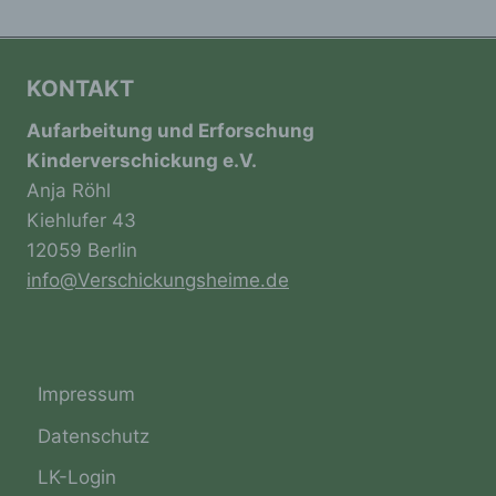
c) Verarbeitung
Verarbeitung ist jeder mit oder ohne Hilfe
KONTAKT
automatisierter Verfahren ausgeführte
Vorgang oder jede solche Vorgangsreihe im
Aufarbeitung und Erforschung
Zusammenhang mit personenbezogenen
Kinderverschickung e.V.
Daten wie das Erheben, das Erfassen, die
Anja Röhl
Organisation, das Ordnen, die Speicherung,
die Anpassung oder Veränderung, das
Kiehlufer 43
Auslesen, das Abfragen, die Verwendung,
12059 Berlin
die Offenlegung durch Übermittlung,
Verbreitung oder eine andere Form der
info@Verschickungsheime.de
Bereitstellung, den Abgleich oder die
Verknüpfung, die Einschränkung, das
Löschen oder die Vernichtung.
Impressum
d) Einschränkung der Verarbeitung
Datenschutz
LK-Login
Einschränkung der Verarbeitung ist die