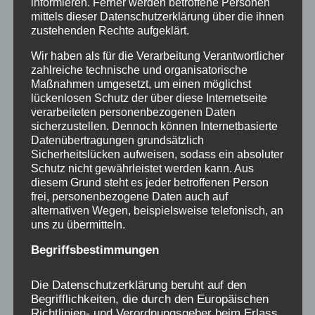
informieren. Ferner werden betroffene Personen
beschreibt Anja, die auch zahlreiche andere
mittels dieser Datenschutzerklärung über die ihnen
zustehenden Rechte aufgeklärt.
Publikationen geschrieben hat, die oft
lebenslangen Auswirkungen der von
Wir haben als für die Verarbeitung Verantwortlicher
zahlreiche technische und organisatorische
Verschickung Betroffenen, aber auch die ersten
Maßnahmen umgesetzt, um einen möglichst
Schritte der Aufarbeitung. Das Thema ist in der
lückenlosen Schutz der über diese Internetseite
Zwischenzeit u.a. von der Bundeszentrale für
verarbeiteten personenbezogenen Daten
sicherzustellen. Dennoch können Internetbasierte
politische Bildung, von Medien und von der
Datenübertragungen grundsätzlich
Politik aufgenommen worden. Es betrifft nicht
Sicherheitslücken aufweisen, sodass ein absoluter
nur die (ehemaligen) Kinder selbst, sondern es
Schutz nicht gewährleistet werden kann. Aus
diesem Grund steht es jeder betroffenen Person
ist ein gesellschaftliches Problem, denn es
frei, personenbezogene Daten auch auf
zeigt auch, wie längst überholt geglaubte
alternativen Wegen, beispielsweise telefonisch, an
uns zu übermitteln.
historische Kontinuitäten bis heute wirken.
Begriffsbestimmungen
Anmeldungen nicht nötig, aber Fragen dazu
Die Datenschutzerklärung beruht auf den
gern an:
0176-24324947
Begrifflichkeiten, die durch den Europäischen
Richtlinien- und Verordnungsgeber beim Erlass