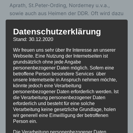
Aprath, St.Peter-Ording, Norderney u.v.a.,
sowie auch aus Heimen der DDR. Oft wird dazu
der Einsatz von sedierenden Medikamenten
geschildert, der den Tätern sicher den Zugriff
Datenschutzerklärung
erleichtert hat. Für Zeitzeugen ist das Berichten
Stand: 30.12.2020
über sexualisierte Gewalt allerdings extrem
Wir freuen uns sehr über Ihr Interesse an unserer
schmerzhaft und stark schambesetzt. Die
Webseite. Eine Nutzung der Internetseiten ist
Betroffenen von Missbrauch in
grundsätzlich ohne jede Angabe
personenbezogener Daten möglich. Sofern eine
Verschickungsheimen sind über ganz
betroffene Person besondere Services über
Deutschland verstreut. Dieses Thema ist bisher
unsere Internetseite in Anspruch nehmen möchte,
noch kaum aufgegriffen worden.
könnte jedoch eine Verarbeitung
personenbezogener Daten erforderlich werden. Ist
die Verarbeitung personenbezogener Daten
Allerdings bieten einige Träger, wie die
erforderlich und besteht für eine solche
Verarbeitung keine gesetzliche Grundlage, holen
niedersächsische Landeskirche Bremen, früher
wir generell eine Einwilligung der betroffenen
verantwortich für Norderney, schon finanzielle
Person ein.
Hilfen für Missbrauchsopfer an, Näheres weiß
Die Verarbeitung personenbezogener Daten,