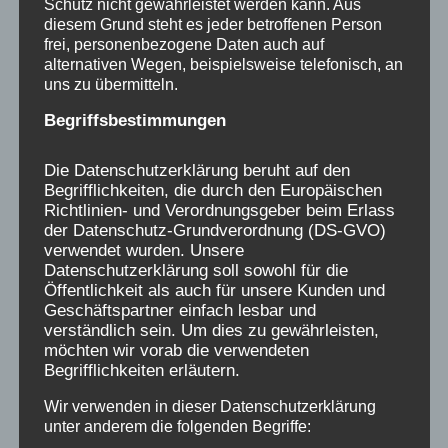
Schutz nicht gewährleistet werden kann. Aus
Vernetzung zu besprechen, soll Inhalt dieser
diesem Grund steht es jeder betroffenen Person
frei, personenbezogene Daten auch auf
AG sein.
alternativen Wegen, beispielsweise telefonisch, an
uns zu übermitteln.
Stellen, an die sich Betroffene wegen
Begriffsbestimmungen
Entschädigungszahlungen und Beratung, sowie
Therapien, bzgl. sex. Missbrauch, wenden
Die Datenschutzerklärung beruht auf den
können ist die bundesweite:
Zentrale
Begrifflichkeiten, die durch den Europäischen
Richtlinien- und Verordnungsgeber beim Erlass
Missbrauchsstelle
, sowie den
Betroffenenrat
der Datenschutz-Grundverordnung (DS-GVO)
für sexuellen Missbrauch
verwendet wurden. Unsere
Datenschutzerklärung soll sowohl für die
Öffentlichkeit als auch für unsere Kunden und
Unsere AG zu diesem Thema trifft sich nach
Geschäftspartner einfach lesbar und
der Sommerpause im Zoom,
im September,
verständlich sein. Um dies zu gewährleisten,
möchten wir vorab die verwendeten
am
27.9.26 um 17 Uhr
, unter Leitung von
Begrifflichkeiten erläutern.
Markus Schnerrmann, vertreten durch Anja
Wir verwenden in dieser Datenschutzerklärung
Röhl, da Markus momentan krankheitsmäßig
unter anderem die folgenden Begriffe:
verhindert ist, anmelden unter:
Stichwort AG