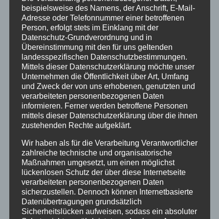
die HOK-Gruppe Norderney:
beispielsweise des Namens, der Anschrift, E-Mail-
norderney@verschickungsheime.de
, Kerstin
Adresse oder Telefonnummer einer betroffenen
Person, erfolgt stets im Einklang mit der
Datenschutz-Grundverordnung und in
Die Initiative bietet schon seit Längerem eine
Übereinstimmung mit den für uns geltenden
landesspezifischen Datenschutzbestimmungen.
AG an, in der sich Betroffene austauschen
Mittels dieser Datenschutzerklärung möchte unser
können. Es können sich die TN der Gruppe
Unternehmen die Öffentlichkeit über Art, Umfang
nach dem Geschlecht des Täters, jeweils in
und Zweck der von uns erhobenen, genutzten und
verarbeiteten personenbezogenen Daten
zwei Gruppen aufteilen, diejenigen, denen von
informieren. Ferner werden betroffene Personen
Männern und denjenigen, denen von Frauen
mittels dieser Datenschutzerklärung über die ihnen
sexuelle Gewalt angetan wurde. Die Art des
zustehenden Rechte aufgeklärt.
Erlebens ist sehr unterschiedlich und das
Wir haben als für die Verarbeitung Verantwortlicher
Vertrauen zum anderen Geschlecht daher in
zahlreiche technische und organisatorische
Maßnahmen umgesetzt, um einen möglichst
Folge oft von starkem Misstrauen durchsetzt.
lückenlosen Schutz der über diese Internetseite
Das aufzuarbeiten und dabei eigene Stärken
verarbeiteten personenbezogenen Daten
wieder zu erwecken, Wünsche an die Politik
sicherzustellen. Dennoch können Internetbasierte
Datenübertragungen grundsätzlich
und die Verantwortlichen zu diskutieren und zu
Sicherheitslücken aufweisen, sodass ein absoluter
entwickeln, sowie Möglichkeiten der