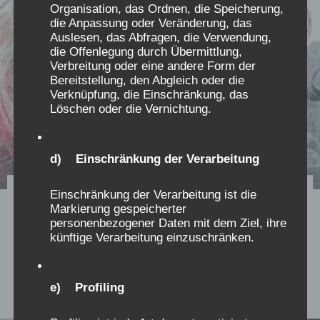
Organisation, das Ordnen, die Speicherung,
die Anpassung oder Veränderung, das
Auslesen, das Abfragen, die Verwendung,
die Offenlegung durch Übermittlung,
Verbreitung oder eine andere Form der
Bereitstellung, den Abgleich oder die
Verknüpfung, die Einschränkung, das
Löschen oder die Vernichtung.
d) Einschränkung der Verarbeitung
Und dann bin ich verloren
Einschränkung der Verarbeitung ist die
Markierung gespeicherter
personenbezogener Daten mit dem Ziel, ihre
künftige Verarbeitung einzuschränken.
Seit 2004 veröffentlicht Anja Röhl zum Thema
„Aufarbeitung Kinderverschickung“ zuerst vor
allem literarisch. Auszüge
e) Profiling