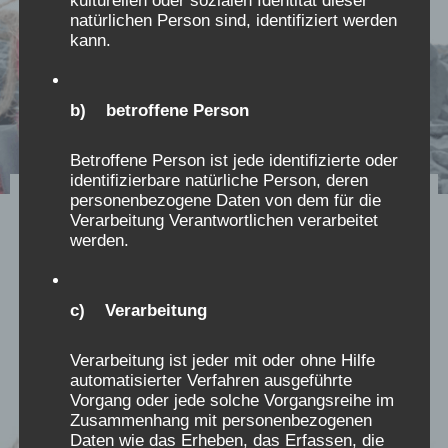
natürlichen Person sind, identifiziert werden
kann.
b) betroffene Person
Betroffene Person ist jede identifizierte oder
identifizierbare natürliche Person, deren
Kongress 2019 – Rede zur
personenbezogene Daten von dem für die
Verarbeitung Verantwortlichen verarbeitet
Einführung – Fachexpertise
werden.
Die Dokumentation des Kongresses 2019 liegt in
c) Verarbeitung
einer von Christiane Dienel eingerichteten Cloud
im Nexus-institut und kann angefordert werden
Verarbeitung ist jeder mit oder ohne Hilfe
automatisierter Verfahren ausgeführte
Vorgang oder jede solche Vorgangsreihe im
Zusammenhang mit personenbezogenen
Daten wie das Erheben, das Erfassen, die