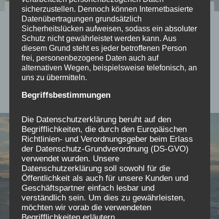
sicherzustellen. Dennoch können Internetbasierte
Impressum
Datenübertragungen grundsätzlich
Sicherheitslücken aufweisen, sodass ein absoluter
Schutz nicht gewährleistet werden kann. Aus
Dies ist das Impressum des gemeinnützigen
diesem Grund steht es jeder betroffenen Person
Wissenschaftsvereins AEKV e.V.
frei, personenbezogene Daten auch auf
alternativen Wegen, beispielsweise telefonisch, an
Gründungsmitglied der Initiative
uns zu übermitteln.
Verschickungskinder e.V.
Begriffsbestimmungen
Die Datenschutzerklärung beruht auf den
Begrifflichkeiten, die durch den Europäischen
Richtlinien- und Verordnungsgeber beim Erlass
der Datenschutz-Grundverordnung (DS-GVO)
verwendet wurden. Unsere
Datenschutzerklärung soll sowohl für die
Öffentlichkeit als auch für unsere Kunden und
Geschäftspartner einfach lesbar und
verständlich sein. Um dies zu gewährleisten,
möchten wir vorab die verwendeten
Begrifflichkeiten erläutern.