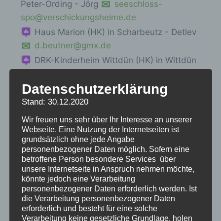
Peter-Ording - Jörg
seeschloss-
spo@verschickungsheime.de
Haus Marion (HK) in Scharbeutz - Detlev
d.beutner@gmx.de
DRK-Kinderheim Wittdün (HK) in Wittdün
(Amrum) - Angela
verschickung-amrum-
Datenschutzerklärung
wittduen@gmx.de
Haus Sonnenschein (HK) in Wittdün
Stand: 30.12.2020
(Amrum) - Beate
Wir freuen uns sehr über Ihr Interesse an unserer
beate_haubrock@web.de
Webseite. Eine Nutzung der Internetseiten ist
grundsätzlich ohne jede Angabe
Kinderheim "Kinderglück" (HK) in Wittdün
personenbezogener Daten möglich. Sofern eine
(Amrum) - Stefan
Kinderglueck-
betroffene Person besondere Services über
unsere Internetseite in Anspruch nehmen möchte,
Amrum@Verschickungsheime.de
könnte jedoch eine Verarbeitung
personenbezogener Daten erforderlich werden. Ist
Gefundene Einträge: 23
die Verarbeitung personenbezogener Daten
erforderlich und besteht für eine solche
Verarbeitung keine gesetzliche Grundlage, holen