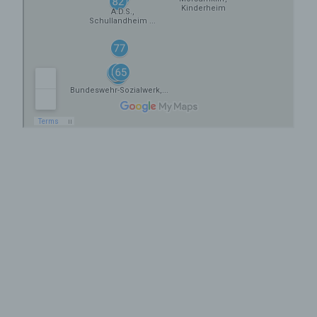
Verantwortlicher im Sinne der Datenschutz-
Grundverordnung, sonstiger in den
Mitgliedstaaten der Europäischen Union
geltenden Datenschutzgesetze und anderer
Bestimmungen mit datenschutzrechtlichem
Charakter ist die:
Verein: Aufarbeitung und Erforschung von Kinder-
Verschickung e.V.
Anja Röhl (Vorsitzende)
Kiehlufer 43
12059 Berlin
Deutschland
0176-24324947
E-Mail: info@verschickungsheime.de