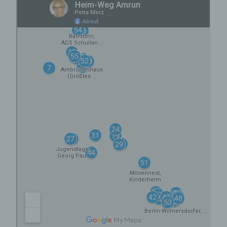
durch das Unionsrecht oder das Recht der
Mitgliedstaaten vorgegeben, so kann der
Verantwortliche beziehungsweise können die
bestimmten Kriterien seiner Benennung nach
dem Unionsrecht oder dem Recht der
Mitgliedstaaten vorgesehen werden.
h) Auftragsverarbeiter
Auftragsverarbeiter ist eine natürliche oder
juristische Person, Behörde, Einrichtung
oder andere Stelle, die personenbezogene
Daten im Auftrag des Verantwortlichen
verarbeitet.
i) Empfänger
Empfänger ist eine natürliche oder
juristische Person, Behörde, Einrichtung