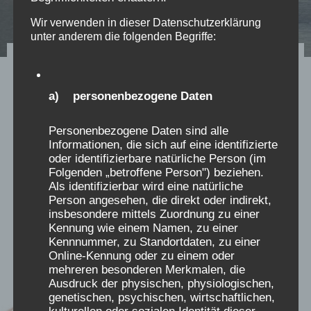
Wir verwenden in dieser Datenschutzerklärung
unter anderem die folgenden Begriffe:
Das Elend der
Verschickungskinder
a) personenbezogene Daten
10.10.19
Personenbezogene Daten sind alle
Informationen, die sich auf eine identifizierte
oder identifizierbare natürliche Person (im
Erste Presseankündigung des ersten Kongresses
Folgenden „betroffene Person") beziehen.
der Verschickungskinder auf Sylt, im November
Als identifizierbar wird eine natürliche
2019
Person angesehen, die direkt oder indirekt,
insbesondere mittels Zuordnung zu einer
Kennung wie einem Namen, zu einer
Kennnummer, zu Standortdaten, zu einer
Online-Kennung oder zu einem oder
mehreren besonderen Merkmalen, die
Ausdruck der physischen, physiologischen,
genetischen, psychischen, wirtschaftlichen,
kulturellen oder sozialen Identität dieser