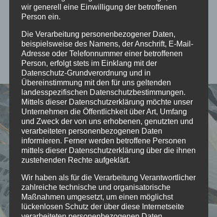
wir generell eine Einwilligung der betroffenen
Datenschutz
Person ein.
Die Verarbeitung personenbezogener Daten,
Hier geht es um die Regeln des Datenschutzes
beispielsweise des Namens, der Anschrift, E-Mail-
Adresse oder Telefonnummer einer betroffenen
dieser Seite
Person, erfolgt stets im Einklang mit der
Datenschutz-Grundverordnung und in
Übereinstimmung mit den für uns geltenden
landesspezifischen Datenschutzbestimmungen.
Mittels dieser Datenschutzerklärung möchte unser
Unternehmen die Öffentlichkeit über Art, Umfang
und Zweck der von uns erhobenen, genutzten und
verarbeiteten personenbezogenen Daten
informieren. Ferner werden betroffene Personen
mittels dieser Datenschutzerklärung über die ihnen
zustehenden Rechte aufgeklärt.
Wir haben als für die Verarbeitung Verantwortlicher
zahlreiche technische und organisatorische
Maßnahmen umgesetzt, um einen möglichst
lückenlosen Schutz der über diese Internetseite
verarbeiteten personenbezogenen Daten