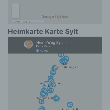
Auftragsverarbeiters befugt sind, die
personenbezogenen Daten zu verarbeiten.
k) Einwilligung
Heimkarte Karte Sylt
Einwilligung ist jede von der betroffenen
Person freiwillig für den bestimmten Fall in
informierter Weise und unmissverständlich
abgegebene Willensbekundung in Form einer
Erklärung oder einer sonstigen eindeutigen
bestätigenden Handlung, mit der die
betroffene Person zu verstehen gibt, dass
sie mit der Verarbeitung der sie betreffenden
personenbezogenen Daten einverstanden
ist.
Name und Anschrift des für die Verarbeitung
Verantwortlichen