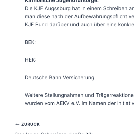
Katholische Jugendfürsorge:
Die KJF Augssburg hat in einem Schreiben an 
man diese nach der Aufbewahrungspflicht ver
KJF Bund darüber und auch über eine konkr
BEK:
HEK:
Deutsche Bahn Versicherung
Weitere Stellungnahmen und Trägerreaktionen 
wurden vom AEKV e.V. im Namen der Initiati
Beitragsnavigation
ZURÜCK