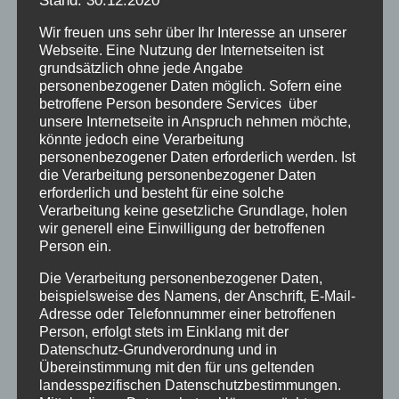
Stand: 30.12.2020
Netzwerke aktiv? Auch waren
Verschickungskinder, neben der Härte, den
Wir freuen uns sehr über Ihr Interesse an unserer
Webseite. Eine Nutzung der Internetseiten ist
Demütigungen und den ungeheuren
grundsätzlich ohne jede Angabe
Bestrafungen für ganz normale kindliche
personenbezogener Daten möglich. Sofern eine
unwillkürliche Äußerungen, zusätzlich noch
betroffene Person besondere Services über
unsere Internetseite in Anspruch nehmen möchte,
bewussten und geplanten sexualisierten
könnte jedoch eine Verarbeitung
Handlungen von Erwachsenen ausgesetzt, aus
personenbezogener Daten erforderlich werden. Ist
die Verarbeitung personenbezogener Daten
diesem Grund ist dieser Film sicher auch für
erforderlich und besteht für eine solche
Betroffene von Kinderverschickungsgewalt
Verarbeitung keine gesetzliche Grundlage, holen
interessant.
wir generell eine Einwilligung der betroffenen
Person ein.
Die Verarbeitung personenbezogener Daten,
beispielsweise des Namens, der Anschrift, E-Mail-
Beitragsnavigation
Adresse oder Telefonnummer einer betroffenen
ZURÜCK
WEITER
Person, erfolgt stets im Einklang mit der
Die Blaue Stille –
Der Fall Hartnagel –
Datenschutz-Grundverordnung und in
Übereinstimmung mit den für uns geltenden
Roman – Buchlesung
Krimi über Gewalt in
landesspezifischen Datenschutzbestimmungen.
in Hallbergmoos am
einem