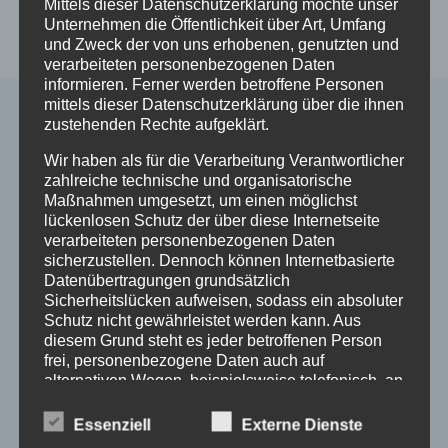
Mittels dieser Datenschutzerklärung möchte unser
12.4.26
Verschickungsheim
Unternehmen die Öffentlichkeit über Art, Umfang
und Zweck der von uns erhobenen, genutzten und
verarbeiteten personenbezogenen Daten
informieren. Ferner werden betroffene Personen
mittels dieser Datenschutzerklärung über die ihnen
zustehenden Rechte aufgeklärt.
Ähnliche Beiträge
Wir haben als für die Verarbeitung Verantwortlicher
zahlreiche technische und organisatorische
Maßnahmen umgesetzt, um einen möglichst
lückenlosen Schutz der über diese Internetseite
verarbeiteten personenbezogenen Daten
sicherzustellen. Dennoch können Internetbasierte
Datenübertragungen grundsätzlich
Sicherheitslücken aufweisen, sodass ein absoluter
Schutz nicht gewährleistet werden kann. Aus
diesem Grund steht es jeder betroffenen Person
frei, personenbezogene Daten auch auf
alternativen Wegen, beispielsweise telefonisch, an
uns zu übermitteln.
Essenziell
Externe Dienste
Begriffsbestimmungen