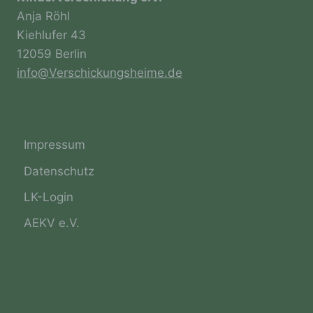
Informationen, die sich auf eine identifizierte
Anja Röhl
oder identifizierbare natürliche Person (im
Folgenden „betroffene Person") beziehen.
Kiehlufer 43
Als identifizierbar wird eine natürliche
12059 Berlin
Person angesehen, die direkt oder indirekt,
insbesondere mittels Zuordnung zu einer
info@Verschickungsheime.de
Kennung wie einem Namen, zu einer
Kennnummer, zu Standortdaten, zu einer
Online-Kennung oder zu einem oder
mehreren besonderen Merkmalen, die
Ausdruck der physischen, physiologischen,
Impressum
genetischen, psychischen, wirtschaftlichen,
kulturellen oder sozialen Identität dieser
Datenschutz
natürlichen Person sind, identifiziert werden
LK-Login
kann.
AEKV e.V.
b) betroffene Person
Betroffene Person ist jede identifizierte oder
identifizierbare natürliche Person, deren
personenbezogene Daten von dem für die