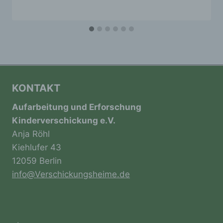
a) personenbezogene Daten
Personenbezogene Daten sind alle
Informationen, die sich auf eine identifizierte
oder identifizierbare natürliche Person (im
Folgenden „betroffene Person") beziehen.
Als identifizierbar wird eine natürliche
Person angesehen, die direkt oder indirekt,
KONTAKT
insbesondere mittels Zuordnung zu einer
Kennung wie einem Namen, zu einer
Aufarbeitung und Erforschung
Kennnummer, zu Standortdaten, zu einer
Kinderverschickung e.V.
Online-Kennung oder zu einem oder
Anja Röhl
mehreren besonderen Merkmalen, die
Ausdruck der physischen, physiologischen,
Kiehlufer 43
genetischen, psychischen, wirtschaftlichen,
12059 Berlin
kulturellen oder sozialen Identität dieser
natürlichen Person sind, identifiziert werden
info@Verschickungsheime.de
kann.
b) betroffene Person