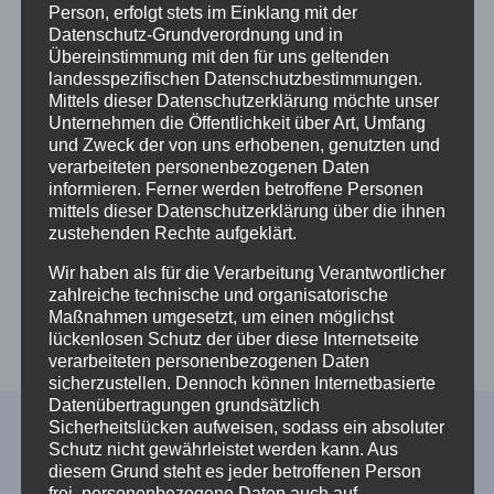
ISBN 9783695190508 * 340 Seiten *
Person, erfolgt stets im Einklang mit der
Taschenbuch und Kindle-E-Book
Datenschutz-Grundverordnung und in
Übereinstimmung mit den für uns geltenden
landesspezifischen Datenschutzbestimmungen.
Mittels dieser Datenschutzerklärung möchte unser
Beitragsnavigation
ZURÜCK
WEITER
Unternehmen die Öffentlichkeit über Art, Umfang
und Zweck der von uns erhobenen, genutzten und
Unser Kongressplakat
HÖRSPIELFASSUNG
verarbeiteten personenbezogenen Daten
zum Herunterladen
des Films über das
informieren. Ferner werden betroffene Personen
und Weiterverbreiten
Kinderkurheim
mittels dieser Datenschutzerklärung über die ihnen
zustehenden Rechte aufgeklärt.
Johannaberg in
Berlebeck im
Wir haben als für die Verarbeitung Verantwortlicher
zahlreiche technische und organisatorische
Teutoburger Wald –
Maßnahmen umgesetzt, um einen möglichst
Am 11.11.25
lückenlosen Schutz der über diese Internetseite
verarbeiteten personenbezogenen Daten
sicherzustellen. Dennoch können Internetbasierte
Datenübertragungen grundsätzlich
Sicherheitslücken aufweisen, sodass ein absoluter
Schutz nicht gewährleistet werden kann. Aus
diesem Grund steht es jeder betroffenen Person
Ähnliche Beiträge
frei, personenbezogene Daten auch auf