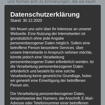
und formen sich zu Erinnerungen, die sie kaum
mehr verdrängen kann. Und dann ist da noch
Datenschutzerklärung
der fremde Leon mit einer Anziehungskraft, der
sie immer weniger entkommt. Hat sie
Stand: 30.12.2020
tatsächlich mit ihm eines Nachts in einem
Wir freuen uns sehr über Ihr Interesse an unserer
einsamen Park Tango getanzt?
Webseite. Eine Nutzung der Internetseiten ist
grundsätzlich ohne jede Angabe
personenbezogener Daten möglich. Sofern eine
Ergreifend und eindringlich erzählt der Roman
betroffene Person besondere Services über
unsere Internetseite in Anspruch nehmen möchte,
von verlorengegangen Hoffnungen und vom
könnte jedoch eine Verarbeitung
Mut, eigenen Gefühlen und traumatischen
personenbezogener Daten erforderlich werden. Ist
Erinnerungen Glauben zu schenken.
die Verarbeitung personenbezogener Daten
erforderlich und besteht für eine solche
Verarbeitung keine gesetzliche Grundlage, holen
Manchmal müssen wir uns der
wir generell eine Einwilligung der betroffenen
Person ein.
Vergangenheit stellen, um nach
vorne blicken zu können.
Die Verarbeitung personenbezogener Daten,
beispielsweise des Namens, der Anschrift, E-Mail-
Adresse oder Telefonnummer einer betroffenen