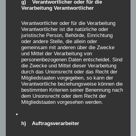
g) Verantwortlicher oder für die
Ich war vom 10.8.71 bis zum 21.9.71 im Alter
e
Verarbeitung Verantwortlicher
von 5 Jahren in der Asthma Kinderheilstätte in
M
Bad Reichenhall. (Ich habe heute diese
Verantwortlicher oder für die Verarbeitung
e
Verantwortlicher ist die natürliche oder
genauen Daten gefunden) Ich wurde am
t
juristische Person, Behörde, Einrichtung
Bahnhof von meinen Eltern abgegeben und in
a
oder andere Stelle, die allein oder
den Zug gesetzt. ich erinnere mich nicht mehr
gemeinsam mit anderen über die Zwecke
b
und Mittel der Verarbeitung von
an die Zugfahrt, aber sehr genau an das
o
personenbezogenen Daten entscheidet. Sind
Gefühl alleine und verloren zu sein. Dann gab
die Zwecke und Mittel dieser Verarbeitung
x
es 6 Wochen keinen Kontakt mehr zu meinen
durch das Unionsrecht oder das Recht der
e
Mitgliedstaaten vorgegeben, so kann der
Eltern, nicht mal ein Telefonat. Ich habe
i
Verantwortliche beziehungsweise können die
Bruchstückhafte Erinnerungen und würde
bestimmten Kriterien seiner Benennung nach
n
mich gerne an mehr erinnern. Das Gefühl zu
dem Unionsrecht oder dem Recht der
-
Mitgliedstaaten vorgesehen werden.
diesen 6 Wochen ist furchtbar. Es gab einen
/
riesigen Schlafsaal. Dort weinten in der Nacht
a
viele Kinder. Es wurde geschimpft,
h) Auftragsverarbeiter
u
geschlagen und damit gedroht, dass wir nicht
s