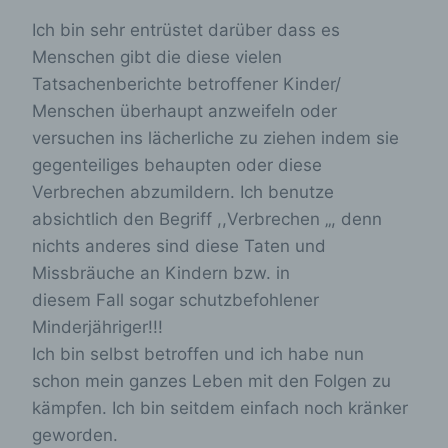
dieser Internetseite nutzerfreundlichere Services
bereitstellen, die ohne die Cookie-Setzung nicht
Ich bin sehr entrüstet darüber dass es
möglich wären.
Menschen gibt die diese vielen
Mittels eines Cookies können die Informationen
Tatsachenberichte betroffener Kinder/
und Angebote auf unserer Internetseite im Sinne
Menschen überhaupt anzweifeln oder
des Benutzers optimiert werden. Cookies
versuchen ins lächerliche zu ziehen indem sie
ermöglichen uns, wie bereits erwähnt, die
Benutzer unserer Internetseite wiederzuerkennen.
gegenteiliges behaupten oder diese
Zweck dieser Wiedererkennung ist es, den
Verbrechen abzumildern. Ich benutze
Nutzern die Verwendung unserer Internetseite zu
absichtlich den Begriff ,,Verbrechen „, denn
erleichtern. Der Benutzer einer Internetseite, die
Cookies verwendet, muss beispielsweise nicht bei
nichts anderes sind diese Taten und
jedem Besuch der Internetseite erneut seine
Missbräuche an Kindern bzw. in
Zugangsdaten eingeben, weil dies von der
diesem Fall sogar schutzbefohlener
Internetseite und dem auf dem Computersystem
des Benutzers abgelegten Cookie übernommen
Minderjähriger!!!
wird. Ein weiteres Beispiel ist das Cookie eines
Ich bin selbst betroffen und ich habe nun
Warenkorbes im Online-Shop. Der Online-Shop
merkt sich die Artikel, die ein Kunde in den
schon mein ganzes Leben mit den Folgen zu
virtuellen Warenkorb gelegt hat, über ein Cookie.
kämpfen. Ich bin seitdem einfach noch kränker
geworden.
Die betroffene Person kann die Setzung von