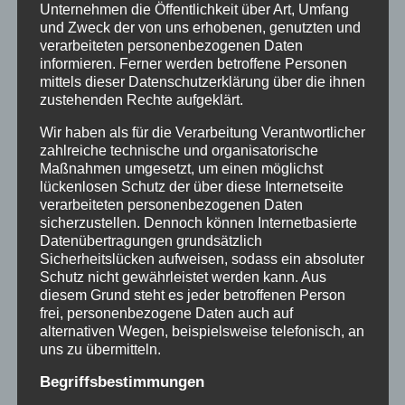
Unternehmen die Öffentlichkeit über Art, Umfang
Farben, gestochen scharfe Filmszenen ihrer
und Zweck der von uns erhobenen, genutzten und
traumatischen Erlebnisse und erleben dabei
verarbeiteten personenbezogenen Daten
erneut tiefe Gefühle von Angst und Bedrohung.
informieren. Ferner werden betroffene Personen
mittels dieser Datenschutzerklärung über die ihnen
Andere haben schwere Körpersymptome und
zustehenden Rechte aufgeklärt.
Alpträume, die sich durch bestimmte Fakten
Wir haben als für die Verarbeitung Verantwortlicher
auf Verschickungserfahrungen zurückführen
zahlreiche technische und organisatorische
lassen. Sie alle erleben einen ungeheuren
Maßnahmen umgesetzt, um einen möglichst
Kräftezuwachs aus dem Gefühl, nicht mehr
lückenlosen Schutz der über diese Internetseite
verarbeiteten personenbezogenen Daten
allein mit ihrem Leid und nicht schuld daran
sicherzustellen. Dennoch können Internetbasierte
gewesen zu sein, sie engagieren sich in
Datenübertragungen grundsätzlich
gegenseitigem Austausch, in Beratung,
Sicherheitslücken aufweisen, sodass ein absoluter
Schutz nicht gewährleistet werden kann. Aus
Vernetzung und Recherche, sie streben an,
diesem Grund steht es jeder betroffenen Person
mehr über diese Einrichtungen herauszufinden.
frei, personenbezogene Daten auch auf
Und haben es getan, die ersten Recherchen
alternativen Wegen, beispielsweise telefonisch, an
uns zu übermitteln.
und Forschung zu diesem Thema kamen von
Betroffenen.
Begriffsbestimmungen