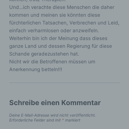
werden können die (1) verwendeten
Und…ich verachte diese Menschen die daher
Browsertypen und Versionen, (2) das vom
zugreifenden System verwendete
kommen und meinen sie könnten diese
Betriebssystem, (3) die Internetseite, von
fürchterlichen Tatsachen, Verbrechen und Leid,
welcher ein zugreifendes System auf unsere
Internetseite gelangt (sogenannte Referrer), (4)
einfach verharmlosen oder anzweifeln.
die Unterwebseiten, welche über ein
Weiterhin bin ich der Meinung dass dieses
zugreifendes System auf unserer Internetseite
ganze Land und dessen Regierung für diese
angesteuert werden, (5) das Datum und die
Uhrzeit eines Zugriffs auf die Internetseite, (6)
Schande geradezustehen hat.
eine Internet-Protokoll-Adresse (IP-Adresse),
Nicht wir die Betroffenen müssen um
(7) der Internet-Service-Provider des
Anerkennung betteln!!!
zugreifenden Systems und (8) sonstige ähnliche
Daten und Informationen, die der
Gefahrenabwehr im Falle von Angriffen auf
unsere informationstechnologischen Systeme
dienen.
Schreibe einen Kommentar
Bei der Nutzung dieser allgemeinen Daten und
Informationen ziehen wird keine Rückschlüsse auf
Deine E-Mail-Adresse wird nicht veröffentlicht.
die betroffene Person. Diese Informationen werden
Erforderliche Felder sind mit
*
markiert
vielmehr benötigt, um (1) die Inhalte unserer
Internetseite korrekt auszuliefern, (2) die Inhalte