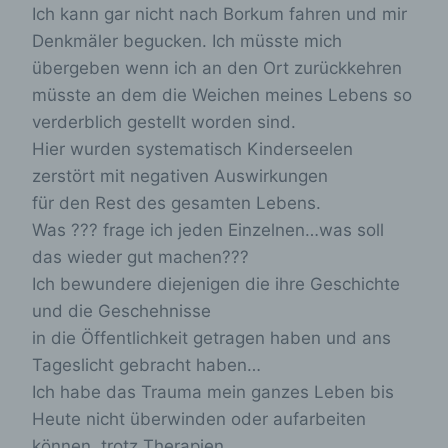
Cookies durch unsere Internetseite jederzeit
Ich kann gar nicht nach Borkum fahren und mir
mittels einer entsprechenden Einstellung des
Denkmäler begucken. Ich müsste mich
genutzten Internetbrowsers verhindern und damit
übergeben wenn ich an den Ort zurückkehren
der Setzung von Cookies dauerhaft
widersprechen. Ferner können bereits gesetzte
müsste an dem die Weichen meines Lebens so
Cookies jederzeit über einen Internetbrowser oder
verderblich gestellt worden sind.
andere Softwareprogramme gelöscht werden. Dies
ist in allen gängigen Internetbrowsern möglich.
Hier wurden systematisch Kinderseelen
Deaktiviert die betroffene Person die Setzung von
zerstört mit negativen Auswirkungen
Cookies in dem genutzten Internetbrowser, sind
für den Rest des gesamten Lebens.
unter Umständen nicht alle Funktionen unserer
Internetseite vollumfänglich nutzbar.
Was ??? frage ich jeden Einzelnen…was soll
das wieder gut machen???
Erfassung von allgemeinen Daten und
Informationen
Ich bewundere diejenigen die ihre Geschichte
und die Geschehnisse
Die Internetseite erfasst mit jedem Aufruf der
in die Öffentlichkeit getragen haben und ans
Internetseite durch eine betroffene Person oder
Tageslicht gebracht haben…
ein automatisiertes System eine Reihe von
Ich habe das Trauma mein ganzes Leben bis
allgemeinen Daten und Informationen. Diese
allgemeinen Daten und Informationen werden in
Heute nicht überwinden oder aufarbeiten
den Logfiles des Servers gespeichert. Erfasst
können, trotz Therapien.