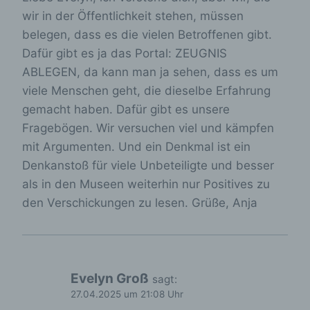
auf einem Computersystem abgelegt und
wir in der Öffentlichkeit stehen, müssen
gespeichert werden. Sie können die
belegen, dass es die vielen Betroffenen gibt.
Verwendung von Cookies, LocalStorage und
Dafür gibt es ja das Portal: ZEUGNIS
SessionStorage durch entsprechende
Einstellung in Ihrem Browser verhindern.
ABLEGEN, da kann man ja sehen, dass es um
viele Menschen geht, die dieselbe Erfahrung
Zahlreiche Internetseiten und Server verwenden
Cookies. Viele Cookies enthalten eine sogenannte
gemacht haben. Dafür gibt es unsere
Cookie-ID. Eine Cookie-ID ist eine eindeutige
Fragebögen. Wir versuchen viel und kämpfen
Kennung des Cookies. Sie besteht aus einer
mit Argumenten. Und ein Denkmal ist ein
Zeichenfolge, durch welche Internetseiten und
Server dem konkreten Internetbrowser zugeordnet
Denkanstoß für viele Unbeteiligte und besser
werden können, in dem das Cookie gespeichert
als in den Museen weiterhin nur Positives zu
wurde. Dies ermöglicht es den besuchten
den Verschickungen zu lesen. Grüße, Anja
Internetseiten und Servern, den individuellen
Browser der betroffenen Person von anderen
Internetbrowsern, die andere Cookies enthalten,
zu unterscheiden. Ein bestimmter Internetbrowser
kann über die eindeutige Cookie-ID wiedererkannt
und identifiziert werden.
Evelyn Groß
sagt:
27.04.2025 um 21:08 Uhr
Durch den Einsatz von Cookies kann den Nutzern