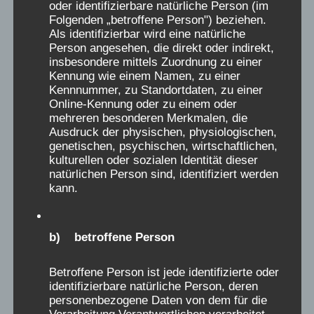
oder identifizierbare natürliche Person (im
und angsterregenden, oft das ganze Leben
Folgenden „betroffene Person") beziehen.
bestimmenden schlimmen Erinnerungen sich
Als identifizierbar wird eine natürliche
Person angesehen, die direkt oder indirekt,
Bahn, und nur sehr selten meldeten sich
insbesondere mittels Zuordnung zu einer
Menschen mit auch positiven Erlebnissen in der
Kennung wie einem Namen, zu einer
Verschickung. Diese wenigen positiven
Kennnummer, zu Standortdaten, zu einer
Online-Kennung oder zu einem oder
Erinnerungen von Menschen an
mehreren besonderen Merkmalen, die
Verschickungen, stehen in keinem Verhältnis zu
Ausdruck der physischen, physiologischen,
genetischen, psychischen, wirtschaftlichen,
den vielen Tausenden, die es traumatisch
kulturellen oder sozialen Identität dieser
empfanden. Sie dürfen nicht dazu benutzt
natürlichen Person sind, identifiziert werden
werden, diejenigen Erlebnisse zu relativieren,
kann.
die von Leid berichten. Das passiert aber
dadurch, wenn in einer Austellung über das
b) betroffene Person
Verschickungsleid 5 negative Erinnerungen,
gegen 5 positive Erinnerungen gestellt werden,
Betroffene Person ist jede identifizierte oder
was suggeriert, dass das Verhältnis sozusagen
identifizierbare natürliche Person, deren
„ausgeglichen“ war. Das bedient das alte
personenbezogene Daten von dem für die
Verarbeitung Verantwortlichen verarbeitet