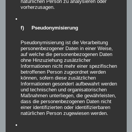
natürlichen Person zu analysieren oder
vorherzusagen.
objektiv aufzuklären, allen Hintergründen
nachzugehen und genaueste Analyse zu
betreiben.
f) Pseudonymisierung
Anja Röhl, Christiane Dienel
, für den
AEKV
Pseudonymisierung ist die Verarbeitung
personenbezogener Daten in einer Weise,
e.V.
, dem wissenschaftlichen Begleitverein der
auf welche die personenbezogenen Daten
Initiative Verschickungskinder e.V.
ohne Hinzuziehung zusätzlicher
Informationen nicht mehr einer spezifischen
betroffenen Person zugeordnet werden
können, sofern diese zusätzlichen
Informationen gesondert aufbewahrt werden
und technischen und organisatorischen
Maßnahmen unterliegen, die gewährleisten,
dass die personenbezogenen Daten nicht
D
Heike
schrieb am
03.07.2025
...
einer identifizierten oder identifizierbaren
natürlichen Person zugewiesen werden.
Verschickungsheim:
Asthma Kinderheilstätte
i
Dr. Franz Braun Bad Reichenhall
e
Zeitraum (Jahr):
1971
s