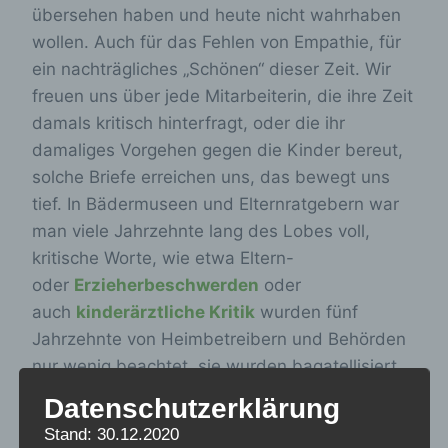
übersehen haben und heute nicht wahrhaben
wollen. Auch für das Fehlen von Empathie, für
ein nachträgliches „Schönen“ dieser Zeit. Wir
freuen uns über jede Mitarbeiterin, die ihre Zeit
damals kritisch hinterfragt, oder die ihr
damaliges Vorgehen gegen die Kinder bereut,
solche Briefe erreichen uns, das bewegt uns
tief. In Bädermuseen und Elternratgebern war
man viele Jahrzehnte lang des Lobes voll,
kritische Worte, wie etwa Eltern-
oder
Erzieherbeschwerden
oder
auch
kinderärztliche Kritik
wurden fünf
Jahrzehnte von Heimbetreibern und Behörden
nur wenig beachtet, sie wurden bagatellisiert
und sogar bekämpft
(Röhl, A. in
Datenschutzerklärung
Sozialgeschichte offline, 2022, Heft 31/2022,
Stand: 30.12.2020
S.61-100
:
Kindererholungsheime als