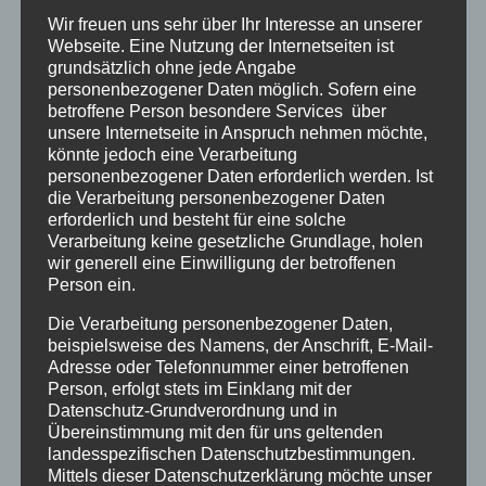
Wir freuen uns sehr über Ihr Interesse an unserer
Forschungsgegenstand. Erwachsene
Webseite. Eine Nutzung der Internetseiten ist
Zeitzeugenschaft am Beispiel eines
grundsätzlich ohne jede Angabe
Beschwerdebriefes im Adolfinenheim auf
personenbezogener Daten möglich. Sofern eine
betroffene Person besondere Services über
Borkum, auch
online
verfügbar)
unsere Internetseite in Anspruch nehmen möchte,
könnte jedoch eine Verarbeitung
personenbezogener Daten erforderlich werden. Ist
Nun, wo sich das erste Mal, nach 50 Jahren,
die Verarbeitung personenbezogener Daten
die Betroffenen selbst zu Wort melden,
erforderlich und besteht für eine solche
brechen oftmals lange, nur im Privaten
Verarbeitung keine gesetzliche Grundlage, holen
wir generell eine Einwilligung der betroffenen
geäußerte Erinnerungen an Beschimpfungen,
Person ein.
Schmerzen, Scham, Angst und Gewalt auf. Die
Die Verarbeitung personenbezogener Daten,
Menschen beschreiben dabei detaillierte
beispielsweise des Namens, der Anschrift, E-Mail-
Szenen in Ess- und Schlafräumen und wissen
Adresse oder Telefonnummer einer betroffenen
noch, wo ihr Bett stand und wie an einem
Person, erfolgt stets im Einklang mit der
Datenschutz-Grundverordnung und in
bestimmten Tag das Licht durch die Vorhänge
Übereinstimmung mit den für uns geltenden
fiel. Sie beschreiben Gerüche, an den
landesspezifischen Datenschutzbestimmungen.
Schlafsaal, den Waschraum, das Essen,
Mittels dieser Datenschutzerklärung möchte unser