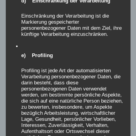
d) Einschränkung der Verarbeitung
Jugendamtsbeschwerdeakten über den
Mangel an Toiletten, Fachpersonal, das
Einschränkung der Verarbeitung ist die
schlechte Essen, den mangelnden Spielraum,
Markierung gespeicherter
personenbezogener Daten mit dem Ziel, ihre
NS-Reliquien zu Vorstellungen von strafender
künftige Verarbeitung einzuschränken.
Erziehung, in historischen Fachbüchern, sowie
Beschwerdebriefe, und Erinnerungen damals
erwachsener Zeitzeugen, sowie Belege für
e) Profiling
illegale medizinische Handlungen und
pharmazeutische Testungen, zeugen davon,
Profiling ist jede Art der automatisierten
Verarbeitung personenbezogener Daten, die
und belegen, dass die schmerzhaften
darin besteht, dass diese
Erinnerungen der Verschickungskinder keine
personenbezogenen Daten verwendet
Phantomgespenster sind. Keine positive
werden, um bestimmte persönliche Aspekte,
die sich auf eine natürliche Person beziehen,
Erinnerung kann und darf das relativieren. Das
zu bewerten, insbesondere, um Aspekte
Forschungsziel muss heute, oft mehr als 50
bezüglich Arbeitsleistung, wirtschaftlicher
Lage, Gesundheit, persönlicher Vorlieben,
Jahre nach den Taten, sein, die Ursachen und
Interessen, Zuverlässigkeit, Verhalten,
Bedingungen dieser Gewalt in den
Aufenthaltsort oder Ortswechsel dieser
Einrichtungen der Kinderverschickungen,