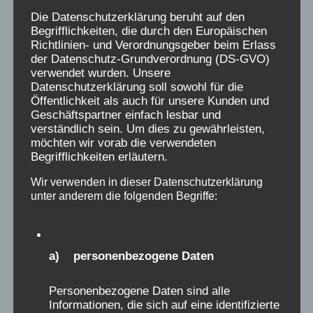
Die Datenschutzerklärung beruht auf den
Niemand sollte das Leid der
Begrifflichkeiten, die durch den Europäischen
Verschickungskinder, was sich seit 2019
Richtlinien- und Verordnungsgeber beim Erlass
der Datenschutz-Grundverordnung (DS-GVO)
zehntausendfach öffentlich geäußert hat,
verwendet wurden. Unsere
kleinreden wollen, kein einziger positiver
Datenschutzerklärung soll sowohl für die
Bericht sollte denjenigen, die als Kinder in
Öffentlichkeit als auch für unsere Kunden und
Geschäftspartner einfach lesbar und
diesen Einrichtungen gelitten haben, das
verständlich sein. Um dies zu gewährleisten,
Leid absprechen. Alle Menschen, die das
möchten wir vorab die verwendeten
Glück hatten, solches nicht zu erleben,
Begrifflichkeiten erläutern.
sollten sich solidarisch zeigen.
Wir verwenden in dieser Datenschutzerklärung
unter anderem die folgenden Begriffe:
Seit 2019 erstmalig tausende von Menschen
ihre traumatischen Erlebnisse öffentlich
gemacht haben, gab es keinen Sturm der
a) personenbezogene Daten
Entrüstung von ebenso vielen Menschen, die
es anders erlebt hatten, stattdessen brach
Personenbezogene Daten sind alle
Informationen, die sich auf eine identifizierte
eine Lawine von verzweifelten, schmerzhaften