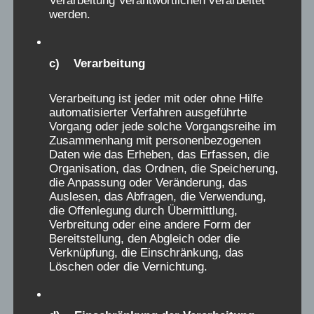
Narrativ, was uns aus den Werbebroschüren
werden.
der 60er – 80er Jahre entgegenschallt. Was
seither herausgefunden wurde, ist aber etwas
anderes: Der Alltag in den bisher untersuchten
c) Verarbeitung
Heimen war objektiv für Kinder, aus vielerlei
Gründen, sehr oft und über zahlreiche
Verarbeitung ist jeder mit oder ohne Hilfe
automatisierter Verfahren ausgeführte
Einrichtungen verteilt, schädlich und
Vorgang oder jede solche Vorgangsreihe im
traumatisierend. Jede schlimmen Erinnerung
Zusammenhang mit personenbezogenen
daran muss ernst genommen und ihr muss
Daten wie das Erheben, das Erfassen, die
Organisation, das Ordnen, die Speicherung,
nachgegangen werden. Nicht im Kind liegt der
die Anpassung oder Veränderung, das
Schlüssel, dass es zu „empfindlich“ war, oder
Auslesen, das Abfragen, die Verwendung,
die Offenlegung durch Übermittlung,
aus einem schwierigen Elternhaus kam,
Verbreitung oder eine andere Form der
sondern in den speziellen Bedingungen des
Bereitstellung, den Abgleich oder die
Heimes, in dem dieses Kind gelitten hat.
Verknüpfung, die Einschränkung, das
Löschen oder die Vernichtung.
Strafbücher, Unterbesetzungs- und
Überbelegungszahlen, Information über die
Ausbeutung der Mitarbeiter,