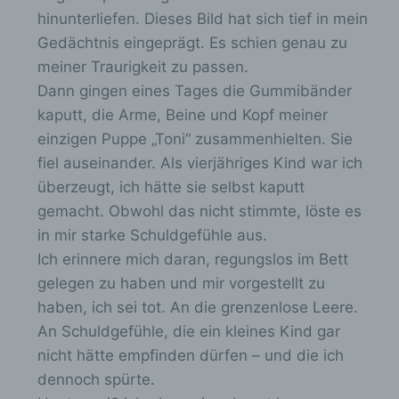
Browsertypen und Versionen, (2) das vom
hinunterliefen. Dieses Bild hat sich tief in mein
zugreifenden System verwendete
Gedächtnis eingeprägt. Es schien genau zu
Betriebssystem, (3) die Internetseite, von
welcher ein zugreifendes System auf unsere
meiner Traurigkeit zu passen.
Internetseite gelangt (sogenannte Referrer), (4)
Dann gingen eines Tages die Gummibänder
die Unterwebseiten, welche über ein
kaputt, die Arme, Beine und Kopf meiner
zugreifendes System auf unserer Internetseite
angesteuert werden, (5) das Datum und die
einzigen Puppe „Toni“ zusammenhielten. Sie
Uhrzeit eines Zugriffs auf die Internetseite, (6)
fiel auseinander. Als vierjähriges Kind war ich
eine Internet-Protokoll-Adresse (IP-Adresse),
überzeugt, ich hätte sie selbst kaputt
(7) der Internet-Service-Provider des
zugreifenden Systems und (8) sonstige ähnliche
gemacht. Obwohl das nicht stimmte, löste es
Daten und Informationen, die der
in mir starke Schuldgefühle aus.
Gefahrenabwehr im Falle von Angriffen auf
Ich erinnere mich daran, regungslos im Bett
unsere informationstechnologischen Systeme
dienen.
gelegen zu haben und mir vorgestellt zu
haben, ich sei tot. An die grenzenlose Leere.
Bei der Nutzung dieser allgemeinen Daten und
Informationen ziehen wird keine Rückschlüsse auf
An Schuldgefühle, die ein kleines Kind gar
die betroffene Person. Diese Informationen werden
nicht hätte empfinden dürfen – und die ich
vielmehr benötigt, um (1) die Inhalte unserer
dennoch spürte.
Internetseite korrekt auszuliefern, (2) die Inhalte