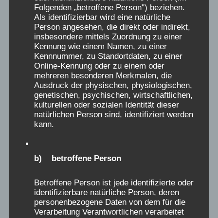
Narrativ, was uns aus den Werbebroschüren
Folgenden „betroffene Person") beziehen.
der 60er – 80er Jahre entgegenschallt. Was
Als identifizierbar wird eine natürliche
Person angesehen, die direkt oder indirekt,
seither herausgefunden wurde, ist aber etwas
insbesondere mittels Zuordnung zu einer
anderes: Der Alltag in den bisher untersuchten
Kennung wie einem Namen, zu einer
Heimen war objektiv für Kinder, aus vielerlei
Kennnummer, zu Standortdaten, zu einer
Online-Kennung oder zu einem oder
Gründen, sehr oft und über zahlreiche
mehreren besonderen Merkmalen, die
Einrichtungen verteilt, schädlich und
Ausdruck der physischen, physiologischen,
traumatisierend. Jede schlimmen Erinnerung
genetischen, psychischen, wirtschaftlichen,
kulturellen oder sozialen Identität dieser
daran muss ernst genommen und ihr muss
natürlichen Person sind, identifiziert werden
nachgegangen werden. Nicht im Kind liegt der
kann.
Schlüssel, dass es zu „empfindlich“ war, oder
aus einem schwierigen Elternhaus kam,
b) betroffene Person
sondern in den speziellen Bedingungen des
Heimes, in dem dieses Kind gelitten hat.
Betroffene Person ist jede identifizierte oder
Strafbücher, Unterbesetzungs- und
identifizierbare natürliche Person, deren
Überbelegungszahlen, Information über die
personenbezogene Daten von dem für die
Ausbeutung der Mitarbeiter,
Verarbeitung Verantwortlichen verarbeitet