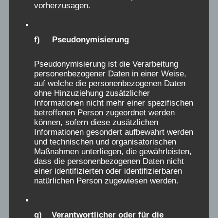
am
29.07.2026
i
vorherzusagen.
g
Verschickungsheim:
Haus Behmenburg, Bad
e
a
Rothenfelde
s
t
f) Pseudonymisierung
Zeitraum (Jahr):
Ca 1959/1960
e
i
Meine Erinnerung in Schlagworten zuerst:
M
o
Pseudonymisierung ist die Verarbeitung
Heimweh, Zwang zum Essen, Machtkämpfe
e
n
personenbezogener Daten in einer Weise,
unter Kindern, Demütigungen, Postzensur: im
auf welche die personenbezogenen Daten
t
d
ohne Hinzuziehung zusätzlicher
Einzelnen:
e
a
Informationen nicht mehr einer spezifischen
Heimweh war schrecklich, sechs Wochen
r
betroffenen Person zugeordnet werden
b
unüberschaubar! Tagesstruktur trostlos,
können, sofern diese zusätzlichen
G
o
Informationen gesondert aufbewahrt werden
verbunden mit Ungewohntem Essen, mit
ä
x
und technischen und organisatorischen
Mengen, die ich nicht gewohnt war, deren
Maßnahmen unterliegen, die gewährleisten,
s
e
dass die personenbezogenen Daten nicht
Zusammensetzung und Präsentation ich als
t
i
einer identifizierten oder identifizierbaren
ekelhaft empfand (gekochte Milchprodukte
e
natürlichen Person zugewiesen werden.
n
mit Haut, ungewohnte und penetrante
b
-
Gerüche, wenig Getränke). Während des
u
/
täglichen Spaziergangs gab es eine Pause, in
g) Verantwortlicher oder für die
c