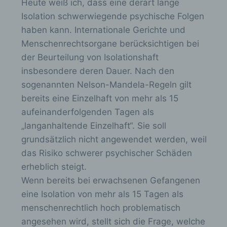
unserer Internetseite sowie die Werbung für diese
Heute weiß ich, dass eine derart lange
zu optimieren, (3) die dauerhafte
Isolation schwerwiegende psychische Folgen
Funktionsfähigkeit unserer
haben kann. Internationale Gerichte und
informationstechnologischen Systeme und der
Technik unserer Internetseite zu gewährleisten
Menschenrechtsorgane berücksichtigen bei
sowie (4) um Strafverfolgungsbehörden im Falle
der Beurteilung von Isolationshaft
eines Cyberangriffes die zur Strafverfolgung
insbesondere deren Dauer. Nach den
notwendigen Informationen bereitzustellen. Diese
anonym erhobenen Daten und Informationen
sogenannten Nelson-Mandela-Regeln gilt
werden durch uns daher einerseits statistisch und
bereits eine Einzelhaft von mehr als 15
ferner mit dem Ziel ausgewertet, den Datenschutz
aufeinanderfolgenden Tagen als
und die Datensicherheit in unserem Unternehmen
zu erhöhen, um letztlich ein optimales
„langanhaltende Einzelhaft“. Sie soll
Schutzniveau für die von uns verarbeiteten
grundsätzlich nicht angewendet werden, weil
personenbezogenen Daten sicherzustellen. Die
das Risiko schwerer psychischer Schäden
anonymen Daten der Server-Logfiles werden
getrennt von allen durch eine betroffene Person
erheblich steigt.
angegebenen personenbezogenen Daten
Wenn bereits bei erwachsenen Gefangenen
gespeichert.
eine Isolation von mehr als 15 Tagen als
Registrierung auf unserer Internetseite
menschenrechtlich hoch problematisch
angesehen wird, stellt sich die Frage, welche
Die betroffene Person hat die Möglichkeit, sich