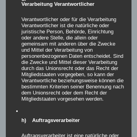
a
Verarbeitung Verantwortlicher
der mussten ein Rosinenbrötchen und ein
h
u
Stück Kuchen verzehrt werden, eine für mich
l
Verantwortlicher oder für die Verarbeitung
s
nicht zu bewältigende Menge.
i
Verantwortlicher ist die natürliche oder
b
Abends gab es regelmäßig Milchsuppen, die
juristische Person, Behörde, Einrichtung
s
l
oder andere Stelle, die allein oder
ich ekelhaft fand. Diese mussten verzehrt
t
gemeinsam mit anderen über die Zwecke
e
werden. Wer sie erbrach, musste trotzdem
e
und Mittel der Verarbeitung von
n
aufessen, was ich als Folter empfand! Ein
personenbezogenen Daten entscheidet. Sind
die Zwecke und Mittel dieser Verarbeitung
d
Mädchen revoltierte dagegen und bekam
durch das Unionsrecht oder das Recht der
e
auch eine Strafe. Die Schlafräume waren
Mitgliedstaaten vorgegeben, so kann der
n
belegt mit 4-5 Mädchen, die untereinander
Verantwortliche beziehungsweise können die
bestimmten Kriterien seiner Benennung nach
.
Machtkämpfe austrugen. Es gab keine
dem Unionsrecht oder dem Recht der
pädagogische Betreuung oder Hilfen.Die
Mitgliedstaaten vorgesehen werden.
Kinder waren unterschiedlich ausgestattet, z.
B. mit Wäsche. Diese wurde dann
h) Auftragsverarbeiter
untereinander verteilt, z. B. Schlafwäsche. Der
Aufenthalt im Schlafraum hat mir viel Angst
Auftragsverarbeiter ist eine natürliche oder