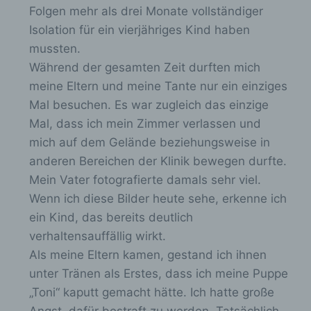
Folgen mehr als drei Monate vollständiger
auf der Internetseite des für die Verarbeitung
Verantwortlichen unter Angabe von
Isolation für ein vierjähriges Kind haben
personenbezogenen Daten zu registrieren.
mussten.
Welche personenbezogenen Daten dabei an den
Während der gesamten Zeit durften mich
für die Verarbeitung Verantwortlichen übermittelt
werden, ergibt sich aus der jeweiligen
meine Eltern und meine Tante nur ein einziges
Eingabemaske, die für die Registrierung
Mal besuchen. Es war zugleich das einzige
verwendet wird. Die von der betroffenen Person
Mal, dass ich mein Zimmer verlassen und
eingegebenen personenbezogenen Daten
werden ausschließlich für die interne
mich auf dem Gelände beziehungsweise in
Verwendung bei dem für die Verarbeitung
anderen Bereichen der Klinik bewegen durfte.
Verantwortlichen und für eigene Zwecke
Mein Vater fotografierte damals sehr viel.
erhoben und gespeichert. Der für die
Verarbeitung Verantwortliche kann die
Wenn ich diese Bilder heute sehe, erkenne ich
Weitergabe an einen oder mehrere
ein Kind, das bereits deutlich
Auftragsverarbeiter, beispielsweise einen
Paketdienstleister, veranlassen, der die
verhaltensauffällig wirkt.
personenbezogenen Daten ebenfalls
Als meine Eltern kamen, gestand ich ihnen
ausschließlich für eine interne Verwendung, die
unter Tränen als Erstes, dass ich meine Puppe
dem für die Verarbeitung Verantwortlichen
zuzurechnen ist, nutzt.
„Toni“ kaputt gemacht hätte. Ich hatte große
Angst, dafür bestraft zu werden. Tatsächlich