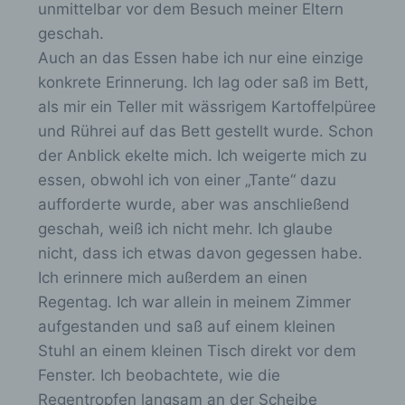
unmittelbar vor dem Besuch meiner Eltern
mittels einer entsprechenden Einstellung des
genutzten Internetbrowsers verhindern und damit
geschah.
der Setzung von Cookies dauerhaft
Auch an das Essen habe ich nur eine einzige
widersprechen. Ferner können bereits gesetzte
konkrete Erinnerung. Ich lag oder saß im Bett,
Cookies jederzeit über einen Internetbrowser oder
andere Softwareprogramme gelöscht werden. Dies
als mir ein Teller mit wässrigem Kartoffelpüree
ist in allen gängigen Internetbrowsern möglich.
und Rührei auf das Bett gestellt wurde. Schon
Deaktiviert die betroffene Person die Setzung von
der Anblick ekelte mich. Ich weigerte mich zu
Cookies in dem genutzten Internetbrowser, sind
unter Umständen nicht alle Funktionen unserer
essen, obwohl ich von einer „Tante“ dazu
Internetseite vollumfänglich nutzbar.
aufforderte wurde, aber was anschließend
Erfassung von allgemeinen Daten und
geschah, weiß ich nicht mehr. Ich glaube
Informationen
nicht, dass ich etwas davon gegessen habe.
Ich erinnere mich außerdem an einen
Die Internetseite erfasst mit jedem Aufruf der
Regentag. Ich war allein in meinem Zimmer
Internetseite durch eine betroffene Person oder
aufgestanden und saß auf einem kleinen
ein automatisiertes System eine Reihe von
allgemeinen Daten und Informationen. Diese
Stuhl an einem kleinen Tisch direkt vor dem
allgemeinen Daten und Informationen werden in
Fenster. Ich beobachtete, wie die
den Logfiles des Servers gespeichert. Erfasst
werden können die (1) verwendeten
Regentropfen langsam an der Scheibe