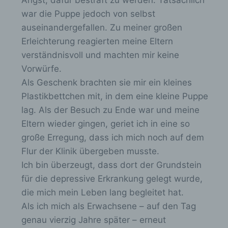
Durch eine Registrierung auf der Internetseite des
war die Puppe jedoch von selbst
für die Verarbeitung Verantwortlichen wird ferner
die vom Internet-Service-Provider (ISP) der
auseinandergefallen. Zu meiner großen
betroffenen Person vergebene IP-Adresse, das
Erleichterung reagierten meine Eltern
Datum sowie die Uhrzeit der Registrierung
verständnisvoll und machten mir keine
gespeichert. Die Speicherung dieser Daten erfolgt
vor dem Hintergrund, dass nur so der Missbrauch
Vorwürfe.
unserer Dienste verhindert werden kann, und
Als Geschenk brachten sie mir ein kleines
diese Daten im Bedarfsfall ermöglichen,
begangene Straftaten aufzuklären. Insofern ist die
Plastikbettchen mit, in dem eine kleine Puppe
Speicherung dieser Daten zur Absicherung des für
lag. Als der Besuch zu Ende war und meine
die Verarbeitung Verantwortlichen erforderlich.
Eltern wieder gingen, geriet ich in eine so
Eine Weitergabe dieser Daten an Dritte erfolgt
grundsätzlich nicht, sofern keine gesetzliche
große Erregung, dass ich mich noch auf dem
Pflicht zur Weitergabe besteht oder die Weitergabe
Flur der Klinik übergeben musste.
der Strafverfolgung dient.
Ich bin überzeugt, dass dort der Grundstein
Die Registrierung der betroffenen Person unter
für die depressive Erkrankung gelegt wurde,
freiwilliger Angabe personenbezogener Daten
die mich mein Leben lang begleitet hat.
dient dem für die Verarbeitung Verantwortlichen
dazu, der betroffenen Person Inhalte oder
Als ich mich als Erwachsene – auf den Tag
Leistungen anzubieten, die aufgrund der Natur der
genau vierzig Jahre später – erneut
Sache nur registrierten Benutzern angeboten