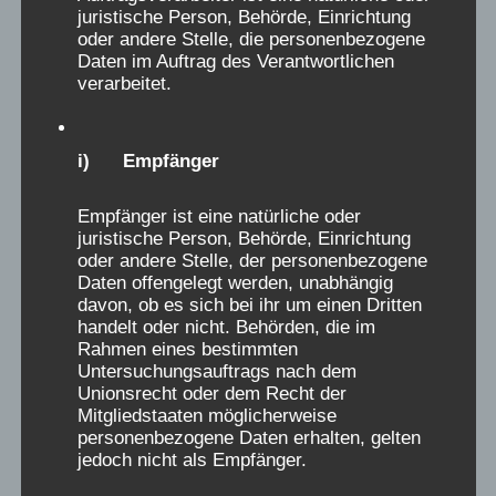
gemacht.
juristische Person, Behörde, Einrichtung
Die Gesamtatmosphäre einschließlich der
oder andere Stelle, die personenbezogene
Daten im Auftrag des Verantwortlichen
Gerüche begleitet mich bis heute, wenngleich
verarbeitet.
meine Erlebnisse weit entfernt sind von
vielen, die ich hier lesen konnte . Als
ausgebildete Pädagogin weiß ich, dass uns
i) Empfänger
diese Erfahrungen unser ganzes Leben lang
begleiten werden. Diese Initiative als
Empfänger ist eine natürliche oder
juristische Person, Behörde, Einrichtung
Organisation kann indes dazu beitragen,
oder andere Stelle, der personenbezogene
Erlebtes nochmals zu reflektieren und zu
Daten offengelegt werden, unabhängig
bearbeiten. Ich danke für diese Gelegenheit!
davon, ob es sich bei ihr um einen Dritten
handelt oder nicht. Behörden, die im
Sabine Müller-Ebbers
Rahmen eines bestimmten
Untersuchungsauftrags nach dem
D
Claudia Förster
aus
Bonn
schrieb am
...
Unionsrecht oder dem Recht der
26.07.2026
i
Mitgliedstaaten möglicherweise
personenbezogene Daten erhalten, gelten
Verschickungsheim:
Kinderheilstätte Aprath in
e
jedoch nicht als Empfänger.
Wülfrath
s