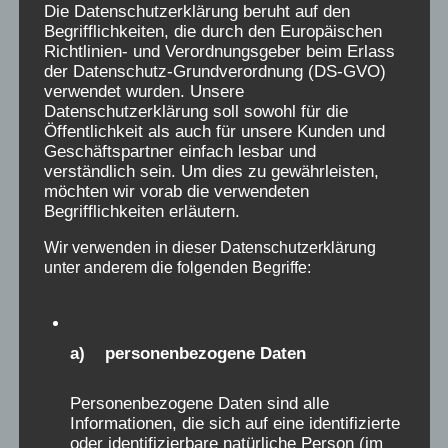
Die Datenschutzerklärung beruht auf den
und angsterregenden, oft das ganze Leben
Begrifflichkeiten, die durch den Europäischen
bestimmenden schlimmen Erinnerungen sich
Richtlinien- und Verordnungsgeber beim Erlass
der Datenschutz-Grundverordnung (DS-GVO)
Bahn, und nur sehr selten meldeten sich
verwendet wurden. Unsere
Menschen mit auch positiven Erlebnissen in der
Datenschutzerklärung soll sowohl für die
Verschickung. Diese wenigen positiven
Öffentlichkeit als auch für unsere Kunden und
Geschäftspartner einfach lesbar und
Erinnerungen von Menschen an
verständlich sein. Um dies zu gewährleisten,
Verschickungen, stehen in keinem Verhältnis zu
möchten wir vorab die verwendeten
den vielen Tausenden, die es traumatisch
Begrifflichkeiten erläutern.
empfanden. Sie dürfen nicht dazu benutzt
Wir verwenden in dieser Datenschutzerklärung
werden, diejenigen Erlebnisse zu relativieren,
unter anderem die folgenden Begriffe:
die von Leid berichten. Das passiert aber
dadurch, wenn in einer Austellung über das
Verschickungsleid 5 negative Erinnerungen,
a) personenbezogene Daten
gegen 5 positive Erinnerungen gestellt werden,
was suggeriert, dass das Verhältnis sozusagen
Personenbezogene Daten sind alle
Informationen, die sich auf eine identifizierte
„ausgeglichen“ war. Das bedient das alte
oder identifizierbare natürliche Person (im