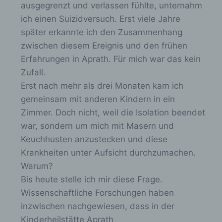
ausgegrenzt und verlassen fühlte, unternahm
werden können. Registrierten Personen steht die
Möglichkeit frei, die bei der Registrierung
ich einen Suizidversuch. Erst viele Jahre
angegebenen personenbezogenen Daten
später erkannte ich den Zusammenhang
jederzeit abzuändern oder vollständig aus dem
zwischen diesem Ereignis und den frühen
Datenbestand des für die Verarbeitung
Verantwortlichen löschen zu lassen.
Erfahrungen in Aprath. Für mich war das kein
Zufall.
Der für die Verarbeitung Verantwortliche erteilt
jeder betroffenen Person jederzeit auf Anfrage
Erst nach mehr als drei Monaten kam ich
Auskunft darüber, welche personenbezogenen
gemeinsam mit anderen Kindern in ein
Daten über die betroffene Person gespeichert sind.
Zimmer. Doch nicht, weil die Isolation beendet
Ferner berichtigt oder löscht der für die
Verarbeitung Verantwortliche personenbezogene
war, sondern um mich mit Masern und
Daten auf Wunsch oder Hinweis der betroffenen
Keuchhusten anzustecken und diese
Person, soweit dem keine gesetzlichen
Krankheiten unter Aufsicht durchzumachen.
Aufbewahrungspflichten entgegenstehen. Die
Gesamtheit der Mitarbeiter des für die Verarbeitung
Warum?
Verantwortlichen stehen der betroffenen Person in
Bis heute stelle ich mir diese Frage.
diesem Zusammenhang als Ansprechpartner zur
Wissenschaftliche Forschungen haben
Verfügung.
inzwischen nachgewiesen, dass in der
Kontaktmöglichkeit über die Internetseite
Kinderheilstätte Aprath