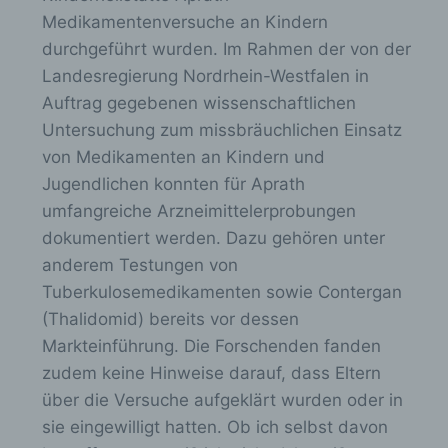
Medikamentenversuche an Kindern
Die Internetseite enthält aufgrund von
durchgeführt wurden. Im Rahmen der von der
gesetzlichen Vorschriften Angaben, die eine
schnelle elektronische Kontaktaufnahme zu
Landesregierung Nordrhein-Westfalen in
unserem Unternehmen sowie eine unmittelbare
Auftrag gegebenen wissenschaftlichen
Kommunikation mit uns ermöglichen, was
ebenfalls eine allgemeine Adresse der
Untersuchung zum missbräuchlichen Einsatz
sogenannten elektronischen Post (E-Mail-
von Medikamenten an Kindern und
Adresse) umfasst. Sofern eine betroffene
Jugendlichen konnten für Aprath
Person per E-Mail oder über ein
Kontaktformular den Kontakt mit dem für die
umfangreiche Arzneimittelerprobungen
Verarbeitung Verantwortlichen aufnimmt,
dokumentiert werden. Dazu gehören unter
werden die von der betroffenen Person
anderem Testungen von
übermittelten personenbezogenen Daten
automatisch gespeichert. Solche auf freiwilliger
Tuberkulosemedikamenten sowie Contergan
Basis von einer betroffenen Person an den für
(Thalidomid) bereits vor dessen
die Verarbeitung Verantwortlichen übermittelten
Markteinführung. Die Forschenden fanden
personenbezogenen Daten werden für Zwecke
der Bearbeitung oder der Kontaktaufnahme zur
zudem keine Hinweise darauf, dass Eltern
betroffenen Person gespeichert. Es erfolgt
über die Versuche aufgeklärt wurden oder in
keine Weitergabe dieser personenbezogenen
sie eingewilligt hatten. Ob ich selbst davon
Daten an Dritte.