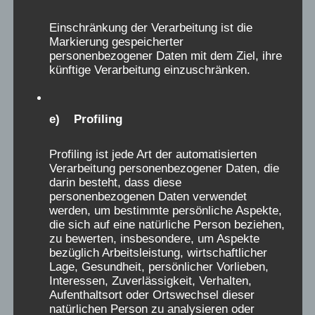
objektiv aufzuklären, allen Hintergründen
Einschränkung der Verarbeitung ist die
nachzugehen und genaueste Analyse zu
Markierung gespeicherter
betreiben.
personenbezogener Daten mit dem Ziel, ihre
künftige Verarbeitung einzuschränken.
Anja Röhl, Christiane Dienel
, für den
AEKV
e.V.
, dem wissenschaftlichen Begleitverein der
e) Profiling
Initiative Verschickungskinder e.V.
Profiling ist jede Art der automatisierten
Verarbeitung personenbezogener Daten, die
darin besteht, dass diese
personenbezogenen Daten verwendet
werden, um bestimmte persönliche Aspekte,
die sich auf eine natürliche Person beziehen,
zu bewerten, insbesondere, um Aspekte
N
1
2
3
4
5
...
37
→
Alle
bezüglich Arbeitsleistung, wirtschaftlicher
Lage, Gesundheit, persönlicher Vorlieben,
a
2881 Einträge
Interessen, Zuverlässigkeit, Verhalten,
v
Aufenthaltsort oder Ortswechsel dieser
D
Sabine Müller-Ebbers
aus
Schwelm
schrieb
...
i
natürlichen Person zu analysieren oder