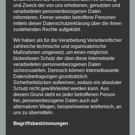
und Zweck der von uns erhobenen, genutzten und
Niemand sollte das Leid der
verarbeiteten personenbezogenen Daten
Verschickungskinder, was sich seit 2019
informieren. Ferner werden betroffene Personen
mittels dieser Datenschutzerklärung über die ihnen
zehntausendfach öffentlich geäußert hat,
zustehenden Rechte aufgeklärt.
kleinreden wollen, kein einziger positiver
Wir haben als für die Verarbeitung Verantwortlicher
Bericht sollte denjenigen, die als Kinder in
zahlreiche technische und organisatorische
diesen Einrichtungen gelitten haben, das
Maßnahmen umgesetzt, um einen möglichst
Leid absprechen. Alle Menschen, die das
lückenlosen Schutz der über diese Internetseite
verarbeiteten personenbezogenen Daten
Glück hatten, solches nicht zu erleben,
sicherzustellen. Dennoch können Internetbasierte
sollten sich solidarisch zeigen.
Datenübertragungen grundsätzlich
Sicherheitslücken aufweisen, sodass ein absoluter
Schutz nicht gewährleistet werden kann. Aus
Seit 2019 erstmalig tausende von Menschen
diesem Grund steht es jeder betroffenen Person
ihre traumatischen Erlebnisse öffentlich
frei, personenbezogene Daten auch auf
alternativen Wegen, beispielsweise telefonisch, an
gemacht haben, gab es keinen Sturm der
uns zu übermitteln.
Entrüstung von ebenso vielen Menschen, die
Begriffsbestimmungen
es anders erlebt hatten, stattdessen brach
eine Lawine von verzweifelten, schmerzhaften