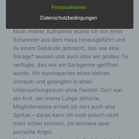
b
Monate vollständig isoliert.
bestätigenden Handlung, mit der die
Personalisieren
l
betroffene Person zu verstehen gibt, dass
Dort begann für mich eine Zeit, die mein
Datenschutzbedingungen
sie mit der Verarbeitung der sie betreffenden
e
Leben bis heute prägt.
personenbezogenen Daten einverstanden
n
ist.
Nach meiner Aufnahme wurde ich von einer
d
Schwester aus dem Haus herausgeführt und
e
zu einem Gebäude gebracht, das wie eine
n
Garage* aussah und auch über ein großes Tor
Name und Anschrift des für die Verarbeitung
.
verfügte, das wie ein Garagentor geöffnet
Verantwortlichen
wurde. Wir durchquerten einen kleinen
Vorraum und gelangten in einen
Verantwortlicher im Sinne der Datenschutz-
Grundverordnung, sonstiger in den
Untersuchungsraum ohne Fenster. Dort war
Mitgliedstaaten der Europäischen Union
ein Arzt, der meine Lunge abhörte.
geltenden Datenschutzgesetze und anderer
Möglicherweise erhielt ich dort auch eine
Bestimmungen mit datenschutzrechtlichem
Charakter ist die:
Spritze – daran kann ich mich jedoch nicht
mehr sicher erinnern. Ich erinnere aber
Verein: Aufarbeitung und Erforschung von Kinder-
Verschickung e.V.
panische Angst.