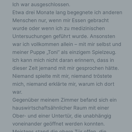
auf einem Computersystem abgelegt und
Ich war ausgeschlossen.
gespeichert werden. Sie können die
Etwa drei Monate lang begegnete ich anderen
Verwendung von Cookies, LocalStorage und
SessionStorage durch entsprechende
Menschen nur, wenn mir Essen gebracht
Einstellung in Ihrem Browser verhindern.
wurde oder wenn ich zu medizinischen
Untersuchungen geführt wurde. Ansonsten
Zahlreiche Internetseiten und Server verwenden
Cookies. Viele Cookies enthalten eine sogenannte
war ich vollkommen allein – mit mir selbst und
Cookie-ID. Eine Cookie-ID ist eine eindeutige
meiner Puppe „Toni“ als einzigem Spielzeug.
Kennung des Cookies. Sie besteht aus einer
Ich kann mich nicht daran erinnern, dass in
Zeichenfolge, durch welche Internetseiten und
Server dem konkreten Internetbrowser zugeordnet
dieser Zeit jemand mit mir gesprochen hätte.
werden können, in dem das Cookie gespeichert
Niemand spielte mit mir, niemand tröstete
wurde. Dies ermöglicht es den besuchten
Internetseiten und Servern, den individuellen
mich, niemand erklärte mir, warum ich dort
Browser der betroffenen Person von anderen
war.
Internetbrowsern, die andere Cookies enthalten,
Gegenüber meinem Zimmer befand sich ein
zu unterscheiden. Ein bestimmter Internetbrowser
kann über die eindeutige Cookie-ID wiedererkannt
hauswirtschaftsähnlicher Raum mit einer
und identifiziert werden.
Ober- und einer Untertür, die unabhängig
voneinander geöffnet werden konnten.
Durch den Einsatz von Cookies kann den Nutzern
dieser Internetseite nutzerfreundlichere Services
Meistens stand die obere Tür offen, die