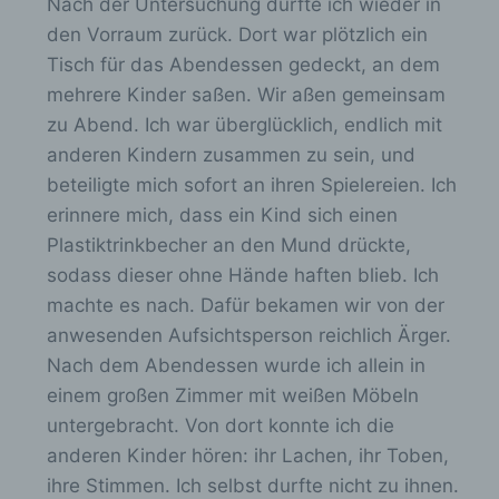
Nach der Untersuchung durfte ich wieder in
Anja Röhl (Vorsitzende)
den Vorraum zurück. Dort war plötzlich ein
Kiehlufer 43
Tisch für das Abendessen gedeckt, an dem
12059 Berlin
mehrere Kinder saßen. Wir aßen gemeinsam
zu Abend. Ich war überglücklich, endlich mit
Deutschland
anderen Kindern zusammen zu sein, und
0176-24324947
beteiligte mich sofort an ihren Spielereien. Ich
E-Mail: info@verschickungsheime.de
erinnere mich, dass ein Kind sich einen
Plastiktrinkbecher an den Mund drückte,
Cookies / SessionStorage / LocalStorage
sodass dieser ohne Hände haften blieb. Ich
machte es nach. Dafür bekamen wir von der
Die Internetseiten verwenden teilweise so
genannte Cookies, LocalStorage und
anwesenden Aufsichtsperson reichlich Ärger.
SessionStorage. Dies dient dazu, unser
Nach dem Abendessen wurde ich allein in
Angebot nutzerfreundlicher, effektiver und
einem großen Zimmer mit weißen Möbeln
sicherer zu machen. Local Storage und
SessionStorage ist eine Technologie, mit
untergebracht. Von dort konnte ich die
welcher ihr Browser Daten auf Ihrem Computer
anderen Kinder hören: ihr Lachen, ihr Toben,
oder mobilen Gerät abspeichert. Cookies sind
Textdateien, welche über einen Internetbrowser
ihre Stimmen. Ich selbst durfte nicht zu ihnen.