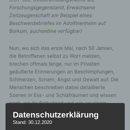
Forschungsgegenstand. Erwachsene
Zeitzeugenschaft am Beispiel eines
Beschwerdebriefes im Adolfinenheim auf
Borkum, auch
online
verfügbar)
Nun, wo sich das erste Mal, nach 50 Jahren,
die Betroffenen selbst zu Wort melden,
brechen oftmals lange, nur im Privaten
geäußerte Erinnerungen an Beschimpfungen,
Schmerzen, Scham, Angst und Gewalt auf. Die
Menschen beschreiben dabei detaillierte
Szenen in Ess- und Schlafräumen und wissen
noch, wo ihr Bett stand und wie an einem
bestimmten Tag das Licht durch die Vorhänge
Datenschutzerklärung
fiel. Sie beschreiben Gerüche, an den
Stand: 30.12.2020
Schlafsaal, den Waschraum, das Essen,