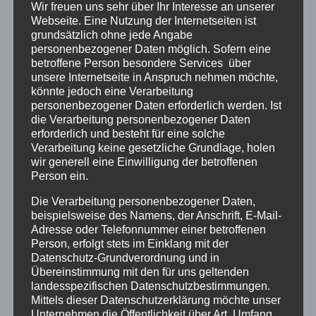
Wir freuen uns sehr über Ihr Interesse an unserer
Farben, gestochen scharfe Filmszenen ihrer
Webseite. Eine Nutzung der Internetseiten ist
traumatischen Erlebnisse und erleben dabei
grundsätzlich ohne jede Angabe
erneut tiefe Gefühle von Angst und Bedrohung.
personenbezogener Daten möglich. Sofern eine
betroffene Person besondere Services über
Andere haben schwere Körpersymptome und
unsere Internetseite in Anspruch nehmen möchte,
Alpträume, die sich durch bestimmte Fakten
könnte jedoch eine Verarbeitung
auf Verschickungserfahrungen zurückführen
personenbezogener Daten erforderlich werden. Ist
die Verarbeitung personenbezogener Daten
lassen. Sie alle erleben einen ungeheuren
erforderlich und besteht für eine solche
Kräftezuwachs aus dem Gefühl, nicht mehr
Verarbeitung keine gesetzliche Grundlage, holen
allein mit ihrem Leid und nicht schuld daran
wir generell eine Einwilligung der betroffenen
Person ein.
gewesen zu sein, sie engagieren sich in
gegenseitigem Austausch, in Beratung,
Die Verarbeitung personenbezogener Daten,
beispielsweise des Namens, der Anschrift, E-Mail-
Vernetzung und Recherche, sie streben an,
Adresse oder Telefonnummer einer betroffenen
mehr über diese Einrichtungen herauszufinden.
Person, erfolgt stets im Einklang mit der
Und haben es getan, die ersten Recherchen
Datenschutz-Grundverordnung und in
Übereinstimmung mit den für uns geltenden
und Forschung zu diesem Thema kamen von
landesspezifischen Datenschutzbestimmungen.
Betroffenen.
Mittels dieser Datenschutzerklärung möchte unser
Unternehmen die Öffentlichkeit über Art, Umfang