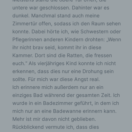
bereitstellen, die ohne die Cookie-Setzung nicht
untere war geschlossen. Dahinter war es
möglich wären.
dunkel. Manchmal stand auch meine
Mittels eines Cookies können die Informationen
Zimmertür offen, sodass ich den Raum sehen
und Angebote auf unserer Internetseite im Sinne
konnte. Dabei hörte ich, wie Schwestern oder
des Benutzers optimiert werden. Cookies
ermöglichen uns, wie bereits erwähnt, die
Pflegerinnen anderen Kindern drohten: „Wenn
Benutzer unserer Internetseite wiederzuerkennen.
ihr nicht brav seid, kommt ihr in diese
Zweck dieser Wiedererkennung ist es, den
Kammer. Dort sind die Ratten, die fressen
Nutzern die Verwendung unserer Internetseite zu
erleichtern. Der Benutzer einer Internetseite, die
euch.“ Als vierjähriges Kind konnte ich nicht
Cookies verwendet, muss beispielsweise nicht bei
erkennen, dass dies nur eine Drohung sein
jedem Besuch der Internetseite erneut seine
Zugangsdaten eingeben, weil dies von der
sollte. Für mich war diese Angst real.
Internetseite und dem auf dem Computersystem
Ich erinnere mich außerdem nur an ein
des Benutzers abgelegten Cookie übernommen
einziges Bad während der gesamten Zeit. Ich
wird. Ein weiteres Beispiel ist das Cookie eines
Warenkorbes im Online-Shop. Der Online-Shop
wurde in ein Badezimmer geführt, in dem ich
merkt sich die Artikel, die ein Kunde in den
mich nur an eine Badewanne erinnern kann.
virtuellen Warenkorb gelegt hat, über ein Cookie.
Mehr ist mir davon nicht geblieben.
Die betroffene Person kann die Setzung von
Rückblickend vermute ich, dass dies
Cookies durch unsere Internetseite jederzeit