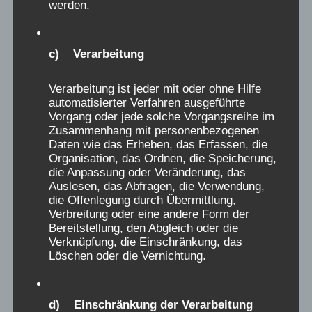
werden.
Jugendamtsbeschwerdeakten über den
Mangel an Toiletten, Fachpersonal, das
schlechte Essen, den mangelnden Spielraum,
c) Verarbeitung
NS-Reliquien zu Vorstellungen von strafender
Erziehung, in historischen Fachbüchern, sowie
Verarbeitung ist jeder mit oder ohne Hilfe
automatisierter Verfahren ausgeführte
Beschwerdebriefe, und Erinnerungen damals
Vorgang oder jede solche Vorgangsreihe im
erwachsener Zeitzeugen, sowie Belege für
Zusammenhang mit personenbezogenen
illegale medizinische Handlungen und
Daten wie das Erheben, das Erfassen, die
Organisation, das Ordnen, die Speicherung,
pharmazeutische Testungen, zeugen davon,
die Anpassung oder Veränderung, das
und belegen, dass die schmerzhaften
Auslesen, das Abfragen, die Verwendung,
Erinnerungen der Verschickungskinder keine
die Offenlegung durch Übermittlung,
Verbreitung oder eine andere Form der
Phantomgespenster sind. Keine positive
Bereitstellung, den Abgleich oder die
Erinnerung kann und darf das relativieren. Das
Verknüpfung, die Einschränkung, das
Forschungsziel muss heute, oft mehr als 50
Löschen oder die Vernichtung.
Jahre nach den Taten, sein, die Ursachen und
Bedingungen dieser Gewalt in den
d) Einschränkung der Verarbeitung
Einrichtungen der Kinderverschickungen,