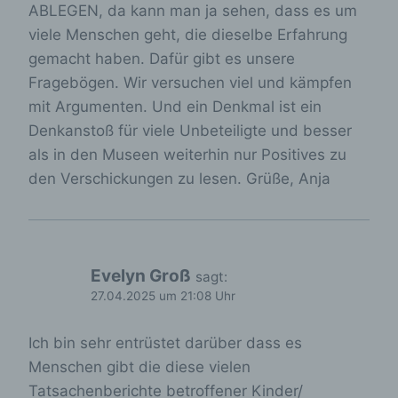
ABLEGEN, da kann man ja sehen, dass es um
E-Mail: info@verschickungsheime.de
viele Menschen geht, die dieselbe Erfahrung
Cookies / SessionStorage / LocalStorage
gemacht haben. Dafür gibt es unsere
Fragebögen. Wir versuchen viel und kämpfen
Die Internetseiten verwenden teilweise so
genannte Cookies, LocalStorage und
mit Argumenten. Und ein Denkmal ist ein
SessionStorage. Dies dient dazu, unser
Denkanstoß für viele Unbeteiligte und besser
Angebot nutzerfreundlicher, effektiver und
als in den Museen weiterhin nur Positives zu
sicherer zu machen. Local Storage und
SessionStorage ist eine Technologie, mit
den Verschickungen zu lesen. Grüße, Anja
welcher ihr Browser Daten auf Ihrem Computer
oder mobilen Gerät abspeichert. Cookies sind
Textdateien, welche über einen Internetbrowser
auf einem Computersystem abgelegt und
gespeichert werden. Sie können die
Evelyn Groß
sagt:
Verwendung von Cookies, LocalStorage und
27.04.2025 um 21:08 Uhr
SessionStorage durch entsprechende
Einstellung in Ihrem Browser verhindern.
Ich bin sehr entrüstet darüber dass es
Zahlreiche Internetseiten und Server verwenden
Menschen gibt die diese vielen
Cookies. Viele Cookies enthalten eine sogenannte
Cookie-ID. Eine Cookie-ID ist eine eindeutige
Tatsachenberichte betroffener Kinder/