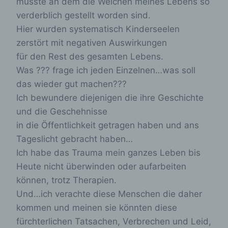
müsste an dem die Weichen meines Lebens so
Nutzern die Verwendung unserer Internetseite zu
verderblich gestellt worden sind.
erleichtern. Der Benutzer einer Internetseite, die
Cookies verwendet, muss beispielsweise nicht bei
Hier wurden systematisch Kinderseelen
jedem Besuch der Internetseite erneut seine
zerstört mit negativen Auswirkungen
Zugangsdaten eingeben, weil dies von der
für den Rest des gesamten Lebens.
Internetseite und dem auf dem Computersystem
des Benutzers abgelegten Cookie übernommen
Was ??? frage ich jeden Einzelnen…was soll
wird. Ein weiteres Beispiel ist das Cookie eines
das wieder gut machen???
Warenkorbes im Online-Shop. Der Online-Shop
merkt sich die Artikel, die ein Kunde in den
Ich bewundere diejenigen die ihre Geschichte
virtuellen Warenkorb gelegt hat, über ein Cookie.
und die Geschehnisse
in die Öffentlichkeit getragen haben und ans
Die betroffene Person kann die Setzung von
Cookies durch unsere Internetseite jederzeit
Tageslicht gebracht haben…
mittels einer entsprechenden Einstellung des
Ich habe das Trauma mein ganzes Leben bis
genutzten Internetbrowsers verhindern und damit
Heute nicht überwinden oder aufarbeiten
der Setzung von Cookies dauerhaft
widersprechen. Ferner können bereits gesetzte
können, trotz Therapien.
Cookies jederzeit über einen Internetbrowser oder
Und…ich verachte diese Menschen die daher
andere Softwareprogramme gelöscht werden. Dies
ist in allen gängigen Internetbrowsern möglich.
kommen und meinen sie könnten diese
Deaktiviert die betroffene Person die Setzung von
fürchterlichen Tatsachen, Verbrechen und Leid,
Cookies in dem genutzten Internetbrowser, sind