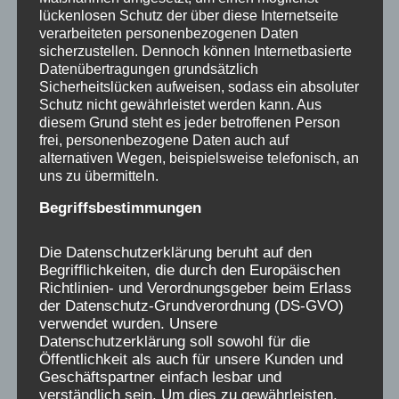
Farben, gestochen scharfe Filmszenen ihrer
lückenlosen Schutz der über diese Internetseite
verarbeiteten personenbezogenen Daten
traumatischen Erlebnisse und erleben dabei
sicherzustellen. Dennoch können Internetbasierte
erneut tiefe Gefühle von Angst und Bedrohung.
Datenübertragungen grundsätzlich
Andere haben schwere Körpersymptome und
Sicherheitslücken aufweisen, sodass ein absoluter
Schutz nicht gewährleistet werden kann. Aus
Alpträume, die sich durch bestimmte Fakten
diesem Grund steht es jeder betroffenen Person
auf Verschickungserfahrungen zurückführen
frei, personenbezogene Daten auch auf
lassen. Sie alle erleben einen ungeheuren
alternativen Wegen, beispielsweise telefonisch, an
uns zu übermitteln.
Kräftezuwachs aus dem Gefühl, nicht mehr
allein mit ihrem Leid und nicht schuld daran
Begriffsbestimmungen
gewesen zu sein, sie engagieren sich in
Die Datenschutzerklärung beruht auf den
gegenseitigem Austausch, in Beratung,
Begrifflichkeiten, die durch den Europäischen
Vernetzung und Recherche, sie streben an,
Richtlinien- und Verordnungsgeber beim Erlass
mehr über diese Einrichtungen herauszufinden.
der Datenschutz-Grundverordnung (DS-GVO)
verwendet wurden. Unsere
Und haben es getan, die ersten Recherchen
Datenschutzerklärung soll sowohl für die
und Forschung zu diesem Thema kamen von
Öffentlichkeit als auch für unsere Kunden und
Betroffenen.
Geschäftspartner einfach lesbar und
verständlich sein. Um dies zu gewährleisten,