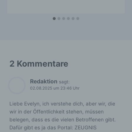
Name und Anschrift des für die Verarbeitung
Verantwortlichen
Verantwortlicher im Sinne der Datenschutz-
Grundverordnung, sonstiger in den
Mitgliedstaaten der Europäischen Union
geltenden Datenschutzgesetze und anderer
Bestimmungen mit datenschutzrechtlichem
Charakter ist die:
2 Kommentare
Verein: Aufarbeitung und Erforschung von Kinder-
Verschickung e.V.
Redaktion
sagt:
Anja Röhl (Vorsitzende)
02.08.2025 um 23:46 Uhr
Kiehlufer 43
Liebe Evelyn, ich verstehe dich, aber wir, die
12059 Berlin
wir in der Öffentlichkeit stehen, müssen
Deutschland
belegen, dass es die vielen Betroffenen gibt.
0176-24324947
Dafür gibt es ja das Portal: ZEUGNIS