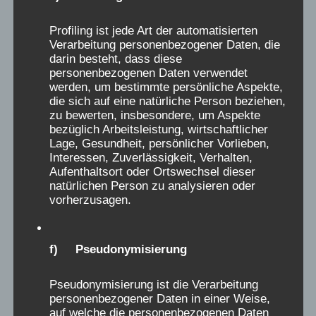
Jugendamtsbeschwerdeakten über den
Mangel an Toiletten, Fachpersonal, das
Profiling ist jede Art der automatisierten
Verarbeitung personenbezogener Daten, die
schlechte Essen, den mangelnden Spielraum,
darin besteht, dass diese
NS-Reliquien zu Vorstellungen von strafender
personenbezogenen Daten verwendet
Erziehung, in historischen Fachbüchern, sowie
werden, um bestimmte persönliche Aspekte,
die sich auf eine natürliche Person beziehen,
Beschwerdebriefe, und Erinnerungen damals
zu bewerten, insbesondere, um Aspekte
erwachsener Zeitzeugen, sowie Belege für
bezüglich Arbeitsleistung, wirtschaftlicher
Lage, Gesundheit, persönlicher Vorlieben,
illegale medizinische Handlungen und
Interessen, Zuverlässigkeit, Verhalten,
pharmazeutische Testungen, zeugen davon,
Aufenthaltsort oder Ortswechsel dieser
und belegen, dass die schmerzhaften
natürlichen Person zu analysieren oder
vorherzusagen.
Erinnerungen der Verschickungskinder keine
Phantomgespenster sind. Keine positive
Erinnerung kann und darf das relativieren. Das
f) Pseudonymisierung
Forschungsziel muss heute, oft mehr als 50
Jahre nach den Taten, sein, die Ursachen und
Pseudonymisierung ist die Verarbeitung
Bedingungen dieser Gewalt in den
personenbezogener Daten in einer Weise,
auf welche die personenbezogenen Daten
Einrichtungen der Kinderverschickungen,