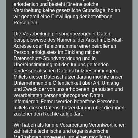
erforderlich und besteht für eine solche
Forschungsgegenstand. Erwachsene
Verarbeitung keine gesetzliche Grundlage, holen
Zeitzeugenschaft am Beispiel eines
wir generell eine Einwilligung der betroffenen
Person ein.
Beschwerdebriefes im Adolfinenheim auf
Borkum, auch
online
verfügbar)
Die Verarbeitung personenbezogener Daten,
beispielsweise des Namens, der Anschrift, E-Mail-
Adresse oder Telefonnummer einer betroffenen
Nun, wo sich das erste Mal, nach 50 Jahren,
Person, erfolgt stets im Einklang mit der
Datenschutz-Grundverordnung und in
die Betroffenen selbst zu Wort melden,
Übereinstimmung mit den für uns geltenden
brechen oftmals lange, nur im Privaten
landesspezifischen Datenschutzbestimmungen.
geäußerte Erinnerungen an Beschimpfungen,
Mittels dieser Datenschutzerklärung möchte unser
Unternehmen die Öffentlichkeit über Art, Umfang
Schmerzen, Scham, Angst und Gewalt auf. Die
und Zweck der von uns erhobenen, genutzten und
Menschen beschreiben dabei detaillierte
verarbeiteten personenbezogenen Daten
Szenen in Ess- und Schlafräumen und wissen
informieren. Ferner werden betroffene Personen
mittels dieser Datenschutzerklärung über die ihnen
noch, wo ihr Bett stand und wie an einem
zustehenden Rechte aufgeklärt.
bestimmten Tag das Licht durch die Vorhänge
Wir haben als für die Verarbeitung Verantwortlicher
fiel. Sie beschreiben Gerüche, an den
zahlreiche technische und organisatorische
Schlafsaal, den Waschraum, das Essen,
Maßnahmen umgesetzt, um einen möglichst