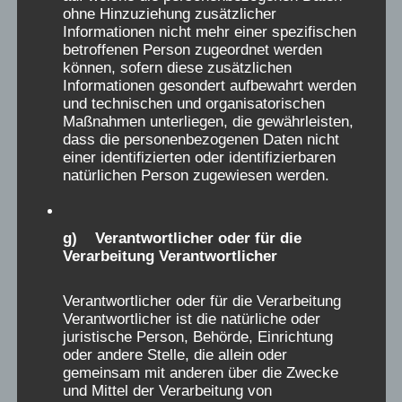
ohne Hinzuziehung zusätzlicher
objektiv aufzuklären, allen Hintergründen
Informationen nicht mehr einer spezifischen
nachzugehen und genaueste Analyse zu
betroffenen Person zugeordnet werden
können, sofern diese zusätzlichen
betreiben.
Informationen gesondert aufbewahrt werden
und technischen und organisatorischen
Maßnahmen unterliegen, die gewährleisten,
Anja Röhl, Christiane Dienel
, für den
AEKV
dass die personenbezogenen Daten nicht
e.V.
, dem wissenschaftlichen Begleitverein der
einer identifizierten oder identifizierbaren
Initiative Verschickungskinder e.V.
natürlichen Person zugewiesen werden.
g) Verantwortlicher oder für die
Verarbeitung Verantwortlicher
Verantwortlicher oder für die Verarbeitung
Verantwortlicher ist die natürliche oder
D
Marcus
aus
Hamburg
schrieb am
06.03.2026
...
juristische Person, Behörde, Einrichtung
Verschickungsheim:
Norderney
i
oder andere Stelle, die allein oder
Zeitraum (Jahr):
1976
e
gemeinsam mit anderen über die Zwecke
und Mittel der Verarbeitung von
Ich war gerade 5 Jahre alt. Ich wurde nach
s