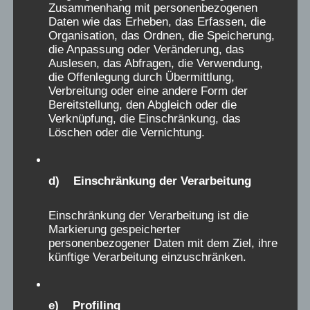
Narrativ, was uns aus den Werbebroschüren
Zusammenhang mit personenbezogenen
der 60er – 80er Jahre entgegenschallt. Was
Daten wie das Erheben, das Erfassen, die
Organisation, das Ordnen, die Speicherung,
seither herausgefunden wurde, ist aber etwas
die Anpassung oder Veränderung, das
anderes: Der Alltag in den bisher untersuchten
Auslesen, das Abfragen, die Verwendung,
die Offenlegung durch Übermittlung,
Heimen war objektiv für Kinder, aus vielerlei
Verbreitung oder eine andere Form der
Gründen, sehr oft und über zahlreiche
Bereitstellung, den Abgleich oder die
Einrichtungen verteilt, schädlich und
Verknüpfung, die Einschränkung, das
Löschen oder die Vernichtung.
traumatisierend. Jede schlimmen Erinnerung
daran muss ernst genommen und ihr muss
nachgegangen werden. Nicht im Kind liegt der
d) Einschränkung der Verarbeitung
Schlüssel, dass es zu „empfindlich“ war, oder
aus einem schwierigen Elternhaus kam,
Einschränkung der Verarbeitung ist die
sondern in den speziellen Bedingungen des
Markierung gespeicherter
personenbezogener Daten mit dem Ziel, ihre
Heimes, in dem dieses Kind gelitten hat.
künftige Verarbeitung einzuschränken.
Strafbücher, Unterbesetzungs- und
Überbelegungszahlen, Information über die
Ausbeutung der Mitarbeiter,
e) Profiling