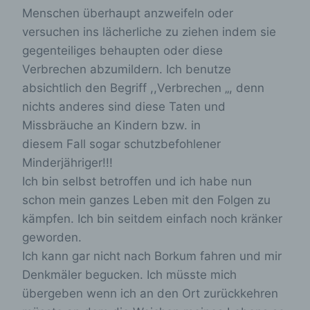
Kennung des Cookies. Sie besteht aus einer
Menschen überhaupt anzweifeln oder
Zeichenfolge, durch welche Internetseiten und
versuchen ins lächerliche zu ziehen indem sie
Server dem konkreten Internetbrowser zugeordnet
werden können, in dem das Cookie gespeichert
gegenteiliges behaupten oder diese
wurde. Dies ermöglicht es den besuchten
Verbrechen abzumildern. Ich benutze
Internetseiten und Servern, den individuellen
absichtlich den Begriff ,,Verbrechen „, denn
Browser der betroffenen Person von anderen
Internetbrowsern, die andere Cookies enthalten,
nichts anderes sind diese Taten und
zu unterscheiden. Ein bestimmter Internetbrowser
Missbräuche an Kindern bzw. in
kann über die eindeutige Cookie-ID wiedererkannt
und identifiziert werden.
diesem Fall sogar schutzbefohlener
Minderjähriger!!!
Durch den Einsatz von Cookies kann den Nutzern
Ich bin selbst betroffen und ich habe nun
dieser Internetseite nutzerfreundlichere Services
bereitstellen, die ohne die Cookie-Setzung nicht
schon mein ganzes Leben mit den Folgen zu
möglich wären.
kämpfen. Ich bin seitdem einfach noch kränker
Mittels eines Cookies können die Informationen
geworden.
und Angebote auf unserer Internetseite im Sinne
Ich kann gar nicht nach Borkum fahren und mir
des Benutzers optimiert werden. Cookies
Denkmäler begucken. Ich müsste mich
ermöglichen uns, wie bereits erwähnt, die
Benutzer unserer Internetseite wiederzuerkennen.
übergeben wenn ich an den Ort zurückkehren
Zweck dieser Wiedererkennung ist es, den