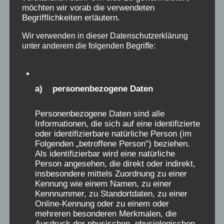
möchten wir vorab die verwendeten
Niemand sollte das Leid der
Begrifflichkeiten erläutern.
Verschickungskinder, was sich seit 2019
Wir verwenden in dieser Datenschutzerklärung
zehntausendfach öffentlich geäußert hat,
unter anderem die folgenden Begriffe:
kleinreden wollen, kein einziger positiver
Bericht sollte denjenigen, die als Kinder in
diesen Einrichtungen gelitten haben, das
a) personenbezogene Daten
Leid absprechen. Alle Menschen, die das
Glück hatten, solches nicht zu erleben,
Personenbezogene Daten sind alle
sollten sich solidarisch zeigen.
Informationen, die sich auf eine identifizierte
oder identifizierbare natürliche Person (im
Folgenden „betroffene Person") beziehen.
Seit 2019 erstmalig tausende von Menschen
Als identifizierbar wird eine natürliche
Person angesehen, die direkt oder indirekt,
ihre traumatischen Erlebnisse öffentlich
insbesondere mittels Zuordnung zu einer
gemacht haben, gab es keinen Sturm der
Kennung wie einem Namen, zu einer
Entrüstung von ebenso vielen Menschen, die
Kennnummer, zu Standortdaten, zu einer
Online-Kennung oder zu einem oder
es anders erlebt hatten, stattdessen brach
mehreren besonderen Merkmalen, die
eine Lawine von verzweifelten, schmerzhaften
Ausdruck der physischen, physiologischen,