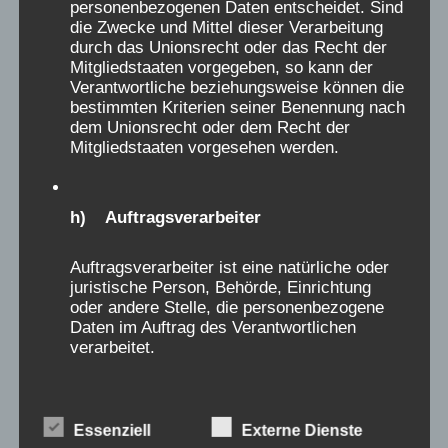
personenbezogenen Daten entscheidet. Sind
Norderney geschickt. Meine Tante war zu der
e
die Zwecke und Mittel dieser Verarbeitung
Zeit auch auf der Insel. Als ich sie beim
durch das Unionsrecht oder das Recht der
M
Mitgliedstaaten vorgegeben, so kann der
Spielen am Zaun stehen sah, habe ich sie
e
Verantwortliche beziehungsweise können die
erkannt und nach ihr gerufen. Es wurde mir
t
bestimmten Kriterien seiner Benennung nach
gesagt, sie sei es nicht gewesen, aber ich
dem Unionsrecht oder dem Recht der
a
Mitgliedstaaten vorgesehen werden.
hatte sie doch erkannt? Daraus entwickelte
b
sich ein Trauma, dass mich heute noch stark
o
belastet. Ich hatte den Glauben an die
x
h) Auftragsverarbeiter
Menschen verloren, ich dachte irgendwie, die
e
Ganze Menschheit hätte sich gegen mich
Auftragsverarbeiter ist eine natürliche oder
i
juristische Person, Behörde, Einrichtung
verschworen, auch meine eigene Familie. Ich
n
oder andere Stelle, die personenbezogene
hatte so stark Heimweh, dass ich wochenlang
Daten im Auftrag des Verantwortlichen
-
im Bett lag und mich ständig erbrochen habe.
verarbeitet.
/
Auch Strafen bekam ich, z.B. wurde ich mit
a
eiskaltem Wasser abgespritzt. Vieles habe ich
u
i) Empfänger
verdrängt. Es war fürchterlich, ich war
Essenziell
Externe Dienste
s