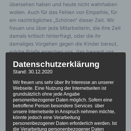
übersehen haben und heute nicht wahrhaben
wollen. Auch für das Fehlen von Empathie, für
ein nachträgliches „Schönen“ dieser Zeit. Wir
freuen uns über jede Mitarbeiterin, die ihre Zeit
damals kritisch hinterfragt, oder die ihr
damaliges Vorgehen gegen die Kinder bereut,
solche Briefe erreichen uns, das bewegt uns
tief. In Bädermuseen und Elternratgebern war
Datenschutzerklärung
man viele Jahrzehnte lang des Lobes voll,
Stand: 30.12.2020
kritische Worte, wie etwa Eltern-
Wir freuen uns sehr über Ihr Interesse an unserer
oder
Erzieherbeschwerden
oder
Webseite. Eine Nutzung der Internetseiten ist
auch
kinderärztliche Kritik
wurden fünf
grundsätzlich ohne jede Angabe
Jahrzehnte von Heimbetreibern und Behörden
personenbezogener Daten möglich. Sofern eine
betroffene Person besondere Services über
nur wenig beachtet, sie wurden bagatellisiert
unsere Internetseite in Anspruch nehmen möchte,
und sogar bekämpft
(Röhl, A. in
könnte jedoch eine Verarbeitung
Sozialgeschichte offline, 2022, Heft 31/2022,
personenbezogener Daten erforderlich werden. Ist
die Verarbeitung personenbezogener Daten
S.61-100
:
Kindererholungsheime als