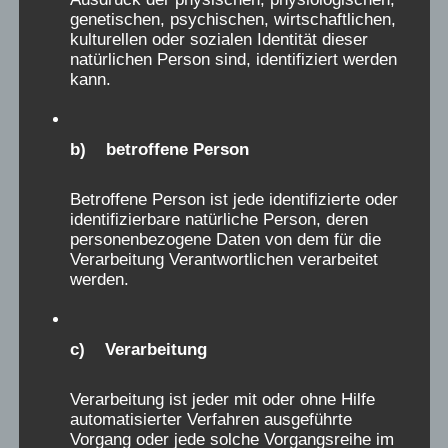
genetischen, psychischen, wirtschaftlichen,
und angsterregenden, oft das ganze Leben
kulturellen oder sozialen Identität dieser
bestimmenden schlimmen Erinnerungen sich
natürlichen Person sind, identifiziert werden
Bahn, und nur sehr selten meldeten sich
kann.
Menschen mit auch positiven Erlebnissen in der
Verschickung. Diese wenigen positiven
b) betroffene Person
Erinnerungen von Menschen an
Verschickungen, stehen in keinem Verhältnis zu
Betroffene Person ist jede identifizierte oder
den vielen Tausenden, die es traumatisch
identifizierbare natürliche Person, deren
empfanden. Sie dürfen nicht dazu benutzt
personenbezogene Daten von dem für die
Verarbeitung Verantwortlichen verarbeitet
werden, diejenigen Erlebnisse zu relativieren,
werden.
die von Leid berichten. Das passiert aber
dadurch, wenn in einer Austellung über das
Verschickungsleid 5 negative Erinnerungen,
c) Verarbeitung
gegen 5 positive Erinnerungen gestellt werden,
was suggeriert, dass das Verhältnis sozusagen
Verarbeitung ist jeder mit oder ohne Hilfe
automatisierter Verfahren ausgeführte
„ausgeglichen“ war. Das bedient das alte
Vorgang oder jede solche Vorgangsreihe im