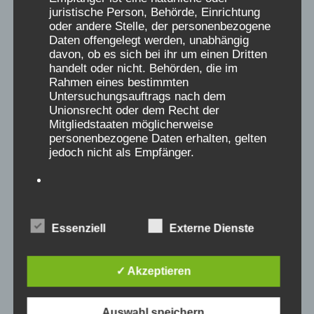
Begegnung mit der Oberschwester. Nachdem
juristische Person, Behörde, Einrichtung
oder andere Stelle, der personenbezogene
ich mich den Betreuerinnen über meine
Daten offengelegt werden, unabhängig
Familiensituation anvertraut hatte, sollte ich
davon, ob es sich bei ihr um einen Dritten
der Oberschwester das auch erzählen. Ich
handelt oder nicht. Behörden, die im
Rahmen eines bestimmten
stand also vor ihr und habe noch nie ein so
Untersuchungsauftrags nach dem
kaltes, abweisendes Gesicht gesehen. Sie
Unionsrecht oder dem Recht der
unterbrach meine Erzählung andauernd, war
Mitgliedstaaten möglicherweise
personenbezogene Daten erhalten, gelten
absolut herablassend, faselte was von "das
jedoch nicht als Empfänger.
stimmt doch nicht", "übertrieben" und "typisch
Pubertät" , so dass ich weinend
zusammenbrach und tagelang verstört war. In
j) Dritter
großer Not von Missbrauch zu erzählen und
Essenziell
Externe Dienste
einem wird nicht geglaubt ist allein ein
Dritter ist eine natürliche oder juristische
Person, Behörde, Einrichtung oder andere
Trauma für sich.
Stelle außer der betroffenen Person, dem
✓ Akzeptieren
Ohne die Betreuerinnen hätte ich das nicht
Verantwortlichen, dem Auftragsverarbeiter
und den Personen, die unter der
überwunden.
unmittelbaren Verantwortung des
Auswahl speichern