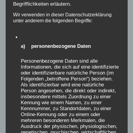
Begrifflichkeiten erläutern.
und angsterregenden, oft das ganze Leben
bestimmenden schlimmen Erinnerungen sich
Wir verwenden in dieser Datenschutzerklärung
unter anderem die folgenden Begriffe:
Bahn, und nur sehr selten meldeten sich
Menschen mit auch positiven Erlebnissen in der
Verschickung. Diese wenigen positiven
Erinnerungen von Menschen an
a) personenbezogene Daten
Verschickungen, stehen in keinem Verhältnis zu
Personenbezogene Daten sind alle
den vielen Tausenden, die es traumatisch
Informationen, die sich auf eine identifizierte
empfanden. Sie dürfen nicht dazu benutzt
oder identifizierbare natürliche Person (im
werden, diejenigen Erlebnisse zu relativieren,
Folgenden „betroffene Person") beziehen.
Als identifizierbar wird eine natürliche
die von Leid berichten. Das passiert aber
Person angesehen, die direkt oder indirekt,
dadurch, wenn in einer Austellung über das
insbesondere mittels Zuordnung zu einer
Verschickungsleid 5 negative Erinnerungen,
Kennung wie einem Namen, zu einer
Kennnummer, zu Standortdaten, zu einer
gegen 5 positive Erinnerungen gestellt werden,
Online-Kennung oder zu einem oder
was suggeriert, dass das Verhältnis sozusagen
mehreren besonderen Merkmalen, die
„ausgeglichen“ war. Das bedient das alte
Ausdruck der physischen, physiologischen,
genetischen, psychischen, wirtschaftlichen,