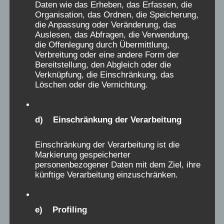
Daten wie das Erheben, das Erfassen, die
Jugendamtsbeschwerdeakten über den
Organisation, das Ordnen, die Speicherung,
Mangel an Toiletten, Fachpersonal, das
die Anpassung oder Veränderung, das
schlechte Essen, den mangelnden Spielraum,
Auslesen, das Abfragen, die Verwendung,
die Offenlegung durch Übermittlung,
NS-Reliquien zu Vorstellungen von strafender
Verbreitung oder eine andere Form der
Erziehung, in historischen Fachbüchern, sowie
Bereitstellung, den Abgleich oder die
Beschwerdebriefe, und Erinnerungen damals
Verknüpfung, die Einschränkung, das
Löschen oder die Vernichtung.
erwachsener Zeitzeugen, sowie Belege für
illegale medizinische Handlungen und
pharmazeutische Testungen, zeugen davon,
d) Einschränkung der Verarbeitung
und belegen, dass die schmerzhaften
Erinnerungen der Verschickungskinder keine
Einschränkung der Verarbeitung ist die
Markierung gespeicherter
Phantomgespenster sind. Keine positive
personenbezogener Daten mit dem Ziel, ihre
Erinnerung kann und darf das relativieren. Das
künftige Verarbeitung einzuschränken.
Forschungsziel muss heute, oft mehr als 50
Jahre nach den Taten, sein, die Ursachen und
Bedingungen dieser Gewalt in den
e) Profiling
Einrichtungen der Kinderverschickungen,