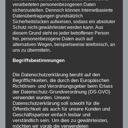
verarbeiteten personenbezogenen Daten
Niemand sollte das Leid der
sicherzustellen. Dennoch können Internetbasierte
Datenübertragungen grundsätzlich
Verschickungskinder, was sich seit 2019
Sicherheitslücken aufweisen, sodass ein absoluter
zehntausendfach öffentlich geäußert hat,
Schutz nicht gewährleistet werden kann. Aus
kleinreden wollen, kein einziger positiver
diesem Grund steht es jeder betroffenen Person
frei, personenbezogene Daten auch auf
Bericht sollte denjenigen, die als Kinder in
alternativen Wegen, beispielsweise telefonisch, an
diesen Einrichtungen gelitten haben, das
uns zu übermitteln.
Leid absprechen. Alle Menschen, die das
Begriffsbestimmungen
Glück hatten, solches nicht zu erleben,
sollten sich solidarisch zeigen.
Die Datenschutzerklärung beruht auf den
Begrifflichkeiten, die durch den Europäischen
Richtlinien- und Verordnungsgeber beim Erlass
Seit 2019 erstmalig tausende von Menschen
der Datenschutz-Grundverordnung (DS-GVO)
ihre traumatischen Erlebnisse öffentlich
verwendet wurden. Unsere
gemacht haben, gab es keinen Sturm der
Datenschutzerklärung soll sowohl für die
Öffentlichkeit als auch für unsere Kunden und
Entrüstung von ebenso vielen Menschen, die
Geschäftspartner einfach lesbar und
es anders erlebt hatten, stattdessen brach
verständlich sein. Um dies zu gewährleisten,
eine Lawine von verzweifelten, schmerzhaften
möchten wir vorab die verwendeten