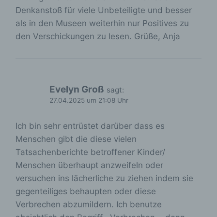
erleichtern. Der Benutzer einer Internetseite, die
Denkanstoß für viele Unbeteiligte und besser
Cookies verwendet, muss beispielsweise nicht bei
als in den Museen weiterhin nur Positives zu
jedem Besuch der Internetseite erneut seine
Zugangsdaten eingeben, weil dies von der
den Verschickungen zu lesen. Grüße, Anja
Internetseite und dem auf dem Computersystem
des Benutzers abgelegten Cookie übernommen
wird. Ein weiteres Beispiel ist das Cookie eines
Warenkorbes im Online-Shop. Der Online-Shop
merkt sich die Artikel, die ein Kunde in den
Evelyn Groß
sagt:
virtuellen Warenkorb gelegt hat, über ein Cookie.
27.04.2025 um 21:08 Uhr
Die betroffene Person kann die Setzung von
Cookies durch unsere Internetseite jederzeit
Ich bin sehr entrüstet darüber dass es
mittels einer entsprechenden Einstellung des
genutzten Internetbrowsers verhindern und damit
Menschen gibt die diese vielen
der Setzung von Cookies dauerhaft
Tatsachenberichte betroffener Kinder/
widersprechen. Ferner können bereits gesetzte
Menschen überhaupt anzweifeln oder
Cookies jederzeit über einen Internetbrowser oder
andere Softwareprogramme gelöscht werden. Dies
versuchen ins lächerliche zu ziehen indem sie
ist in allen gängigen Internetbrowsern möglich.
gegenteiliges behaupten oder diese
Deaktiviert die betroffene Person die Setzung von
Verbrechen abzumildern. Ich benutze
Cookies in dem genutzten Internetbrowser, sind
unter Umständen nicht alle Funktionen unserer