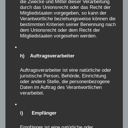
weil mir klar wurde, wieviel Glück ich gehabt
die Zwecke und Mittel dieser Verarbeitung
b
durch das Unionsrecht oder das Recht der
hatte. Und beim genaueren Hinsehen merkte
Mitgliedstaaten vorgegeben, so kann der
l
ich, dass es doch Dinge gegeben hat, die
Verantwortliche beziehungsweise können die
e
einem zu denken geben.
bestimmten Kriterien seiner Benennung nach
n
dem Unionsrecht oder dem Recht der
Mitgliedstaaten vorgesehen werden.
d
Die Post wurde gelesen und wir mussten 1
e
Mal die Woche an die Eltern Positives über
n
den Aufenthalt schreiben. Päckchen durften
h) Auftragsverarbeiter
.
wir keine bekommen. Die Schlafsäle waren
ganz oben in dem Trakt, wo auch die
Auftragsverarbeiter ist eine natürliche oder
juristische Person, Behörde, Einrichtung
Ordensschwestern wohnten, und uns wurde
oder andere Stelle, die personenbezogene
jedes Mal ganz furchtbar panisch eingebläut,
Daten im Auftrag des Verantwortlichen
verarbeitet.
ja kein Geräusch zu machen, wenn wir durch
den Flur oben gingen. Wir hatten richtig
Angst.
i) Empfänger
Das Schlimmmste für mich war aber die
Empfänger ist eine natürliche oder