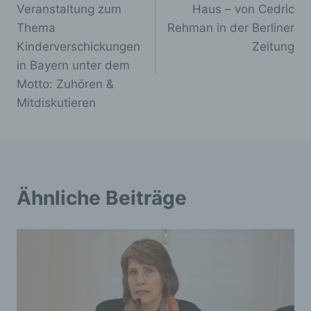
Veranstaltung zum
Haus – von Cedric
Verantwortlichen
Thema
Rehman in der Berliner
Kinderverschickungen
Zeitung
Verantwortlicher im Sinne der Datenschutz-
Grundverordnung, sonstiger in den
in Bayern unter dem
Mitgliedstaaten der Europäischen Union
Motto: Zuhören &
geltenden Datenschutzgesetze und anderer
Bestimmungen mit datenschutzrechtlichem
Mitdiskutieren
Charakter ist die:
Verein: Aufarbeitung und Erforschung von Kinder-
Verschickung e.V.
Anja Röhl (Vorsitzende)
Ähnliche Beiträge
Kiehlufer 43
12059 Berlin
Deutschland
0176-24324947
E-Mail: info@verschickungsheime.de