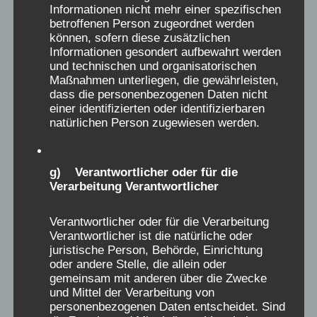
Informationen nicht mehr einer spezifischen
Ich war 1987 mit 13 Jahren 6 Wochen lang zur
e
betroffenen Person zugeordnet werden
Kur im katholischen Heim Sancta Maria auf
M
können, sofern diese zusätzlichen
Borkum und habe die Zeit aufgrund der
Informationen gesondert aufbewahrt werden
e
und technischen und organisatorischen
unglaublich netten, engagierten und
t
Maßnahmen unterliegen, die gewährleisten,
herzlichen Betreuerinnen als eine sehr gute
a
dass die personenbezogenen Daten nicht
Zeit in Erinnerung. Ich kam aus einer
einer identifizierten oder identifizierbaren
b
natürlichen Person zugewiesen werden.
Missbrauchssituation und die Betreuerinnen
o
gaben mir soviel Liebe, Halt und Hilfe, dass
x
ich mich ihnen anvertrauen konnte und im
g) Verantwortlicher oder für die
e
Anschluss dann in eine Pflegefamile kam. Ich
Verarbeitung Verantwortlicher
i
hatte die Zeit auf Borkum immer als ein für
n
Verantwortlicher oder für die Verarbeitung
mein Leben sehr positives, wegweisendes
-
Verantwortlicher ist die natürliche oder
Erlebnis in Erinnerung.
juristische Person, Behörde, Einrichtung
/
oder andere Stelle, die allein oder
a
gemeinsam mit anderen über die Zwecke
Dann hörte ich von dem Leid der
u
und Mittel der Verarbeitung von
Verschickungskinder und musste schlucken,
personenbezogenen Daten entscheidet. Sind
s