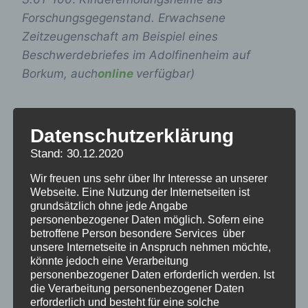
Forschungsgegenstand. Erwachsene
Zeitzeugenschaft am Beispiel eines
Beschwerdebriefes im Adolfinenheim auf
Borkum, auch
online
verfügbar)
Nun, wo sich das erste Mal, nach 50 Jahren,
Datenschutzerklärung
die Betroffenen selbst zu Wort melden,
brechen oftmals lange, nur im Privaten
Stand: 30.12.2020
geäußerte Erinnerungen an Beschimpfungen,
Wir freuen uns sehr über Ihr Interesse an unserer
Schmerzen, Scham, Angst und Gewalt auf. Die
Webseite. Eine Nutzung der Internetseiten ist
Menschen beschreiben dabei detaillierte
grundsätzlich ohne jede Angabe
personenbezogener Daten möglich. Sofern eine
Szenen in Ess- und Schlafräumen und wissen
betroffene Person besondere Services über
noch, wo ihr Bett stand und wie an einem
unsere Internetseite in Anspruch nehmen möchte,
könnte jedoch eine Verarbeitung
bestimmten Tag das Licht durch die Vorhänge
personenbezogener Daten erforderlich werden. Ist
fiel. Sie beschreiben Gerüche, an den
die Verarbeitung personenbezogener Daten
Schlafsaal, den Waschraum, das Essen,
erforderlich und besteht für eine solche