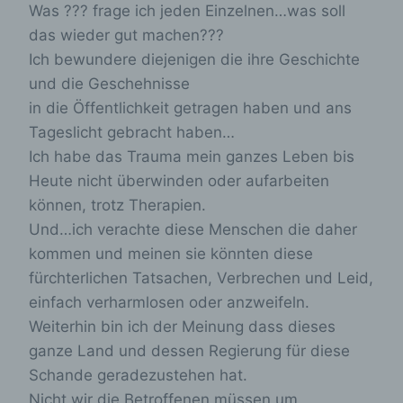
Was ??? frage ich jeden Einzelnen…was soll
(7) der Internet-Service-Provider des
zugreifenden Systems und (8) sonstige ähnliche
das wieder gut machen???
Daten und Informationen, die der
Ich bewundere diejenigen die ihre Geschichte
Gefahrenabwehr im Falle von Angriffen auf
und die Geschehnisse
unsere informationstechnologischen Systeme
dienen.
in die Öffentlichkeit getragen haben und ans
Tageslicht gebracht haben…
Bei der Nutzung dieser allgemeinen Daten und
Informationen ziehen wird keine Rückschlüsse auf
Ich habe das Trauma mein ganzes Leben bis
die betroffene Person. Diese Informationen werden
Heute nicht überwinden oder aufarbeiten
vielmehr benötigt, um (1) die Inhalte unserer
können, trotz Therapien.
Internetseite korrekt auszuliefern, (2) die Inhalte
unserer Internetseite sowie die Werbung für diese
Und…ich verachte diese Menschen die daher
zu optimieren, (3) die dauerhafte
kommen und meinen sie könnten diese
Funktionsfähigkeit unserer
fürchterlichen Tatsachen, Verbrechen und Leid,
informationstechnologischen Systeme und der
Technik unserer Internetseite zu gewährleisten
einfach verharmlosen oder anzweifeln.
sowie (4) um Strafverfolgungsbehörden im Falle
Weiterhin bin ich der Meinung dass dieses
eines Cyberangriffes die zur Strafverfolgung
ganze Land und dessen Regierung für diese
notwendigen Informationen bereitzustellen. Diese
anonym erhobenen Daten und Informationen
Schande geradezustehen hat.
werden durch uns daher einerseits statistisch und
Nicht wir die Betroffenen müssen um