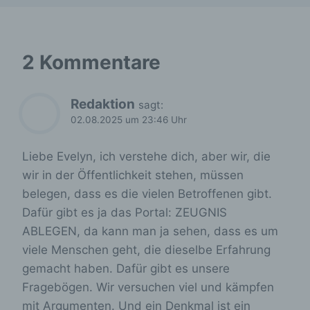
Zeichenfolge, durch welche Internetseiten und
Server dem konkreten Internetbrowser zugeordnet
werden können, in dem das Cookie gespeichert
wurde. Dies ermöglicht es den besuchten
2 Kommentare
Internetseiten und Servern, den individuellen
Browser der betroffenen Person von anderen
Internetbrowsern, die andere Cookies enthalten,
zu unterscheiden. Ein bestimmter Internetbrowser
Redaktion
sagt:
kann über die eindeutige Cookie-ID wiedererkannt
02.08.2025 um 23:46 Uhr
und identifiziert werden.
Durch den Einsatz von Cookies kann den Nutzern
Liebe Evelyn, ich verstehe dich, aber wir, die
dieser Internetseite nutzerfreundlichere Services
wir in der Öffentlichkeit stehen, müssen
bereitstellen, die ohne die Cookie-Setzung nicht
belegen, dass es die vielen Betroffenen gibt.
möglich wären.
Dafür gibt es ja das Portal: ZEUGNIS
Mittels eines Cookies können die Informationen
ABLEGEN, da kann man ja sehen, dass es um
und Angebote auf unserer Internetseite im Sinne
des Benutzers optimiert werden. Cookies
viele Menschen geht, die dieselbe Erfahrung
ermöglichen uns, wie bereits erwähnt, die
gemacht haben. Dafür gibt es unsere
Benutzer unserer Internetseite wiederzuerkennen.
Fragebögen. Wir versuchen viel und kämpfen
Zweck dieser Wiedererkennung ist es, den
Nutzern die Verwendung unserer Internetseite zu
mit Argumenten. Und ein Denkmal ist ein