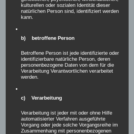
Narrativ, was uns aus den Werbebroschüren
kulturellen oder sozialen Identität dieser
der 60er – 80er Jahre entgegenschallt. Was
natürlichen Person sind, identifiziert werden
seither herausgefunden wurde, ist aber etwas
kann.
anderes: Der Alltag in den bisher untersuchten
Heimen war objektiv für Kinder, aus vielerlei
b) betroffene Person
Gründen, sehr oft und über zahlreiche
Einrichtungen verteilt, schädlich und
Betroffene Person ist jede identifizierte oder
traumatisierend. Jede schlimmen Erinnerung
identifizierbare natürliche Person, deren
personenbezogene Daten von dem für die
daran muss ernst genommen und ihr muss
Verarbeitung Verantwortlichen verarbeitet
nachgegangen werden. Nicht im Kind liegt der
werden.
Schlüssel, dass es zu „empfindlich“ war, oder
aus einem schwierigen Elternhaus kam,
sondern in den speziellen Bedingungen des
c) Verarbeitung
Heimes, in dem dieses Kind gelitten hat.
Verarbeitung ist jeder mit oder ohne Hilfe
Strafbücher, Unterbesetzungs- und
automatisierter Verfahren ausgeführte
Überbelegungszahlen, Information über die
Vorgang oder jede solche Vorgangsreihe im
Ausbeutung der Mitarbeiter,
Zusammenhang mit personenbezogenen