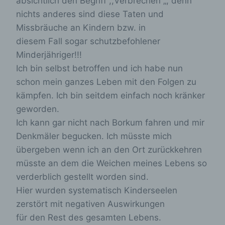
absichtlich den Begriff ,,Verbrechen „, denn
Internetseite vollumfänglich nutzbar.
nichts anderes sind diese Taten und
Erfassung von allgemeinen Daten und
Missbräuche an Kindern bzw. in
Informationen
diesem Fall sogar schutzbefohlener
Minderjähriger!!!
Die Internetseite erfasst mit jedem Aufruf der
Ich bin selbst betroffen und ich habe nun
Internetseite durch eine betroffene Person oder
schon mein ganzes Leben mit den Folgen zu
ein automatisiertes System eine Reihe von
allgemeinen Daten und Informationen. Diese
kämpfen. Ich bin seitdem einfach noch kränker
allgemeinen Daten und Informationen werden in
geworden.
den Logfiles des Servers gespeichert. Erfasst
werden können die (1) verwendeten
Ich kann gar nicht nach Borkum fahren und mir
Browsertypen und Versionen, (2) das vom
Denkmäler begucken. Ich müsste mich
zugreifenden System verwendete
übergeben wenn ich an den Ort zurückkehren
Betriebssystem, (3) die Internetseite, von
welcher ein zugreifendes System auf unsere
müsste an dem die Weichen meines Lebens so
Internetseite gelangt (sogenannte Referrer), (4)
verderblich gestellt worden sind.
die Unterwebseiten, welche über ein
Hier wurden systematisch Kinderseelen
zugreifendes System auf unserer Internetseite
angesteuert werden, (5) das Datum und die
zerstört mit negativen Auswirkungen
Uhrzeit eines Zugriffs auf die Internetseite, (6)
für den Rest des gesamten Lebens.
eine Internet-Protokoll-Adresse (IP-Adresse),