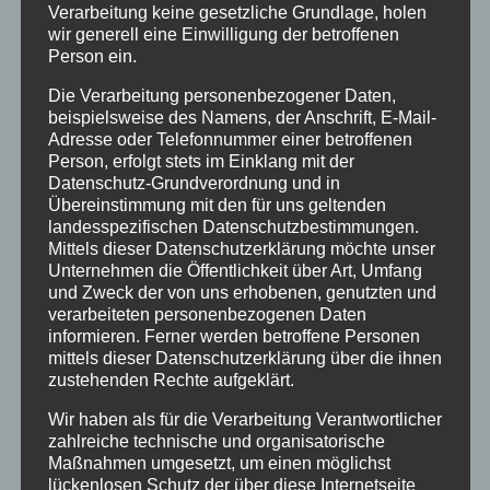
Verarbeitung keine gesetzliche Grundlage, holen
Farben, gestochen scharfe Filmszenen ihrer
wir generell eine Einwilligung der betroffenen
traumatischen Erlebnisse und erleben dabei
Person ein.
erneut tiefe Gefühle von Angst und Bedrohung.
Die Verarbeitung personenbezogener Daten,
Andere haben schwere Körpersymptome und
beispielsweise des Namens, der Anschrift, E-Mail-
Alpträume, die sich durch bestimmte Fakten
Adresse oder Telefonnummer einer betroffenen
Person, erfolgt stets im Einklang mit der
auf Verschickungserfahrungen zurückführen
Datenschutz-Grundverordnung und in
lassen. Sie alle erleben einen ungeheuren
Übereinstimmung mit den für uns geltenden
Kräftezuwachs aus dem Gefühl, nicht mehr
landesspezifischen Datenschutzbestimmungen.
Mittels dieser Datenschutzerklärung möchte unser
allein mit ihrem Leid und nicht schuld daran
Unternehmen die Öffentlichkeit über Art, Umfang
gewesen zu sein, sie engagieren sich in
und Zweck der von uns erhobenen, genutzten und
gegenseitigem Austausch, in Beratung,
verarbeiteten personenbezogenen Daten
informieren. Ferner werden betroffene Personen
Vernetzung und Recherche, sie streben an,
mittels dieser Datenschutzerklärung über die ihnen
mehr über diese Einrichtungen herauszufinden.
zustehenden Rechte aufgeklärt.
Und haben es getan, die ersten Recherchen
Wir haben als für die Verarbeitung Verantwortlicher
und Forschung zu diesem Thema kamen von
zahlreiche technische und organisatorische
Betroffenen.
Maßnahmen umgesetzt, um einen möglichst
lückenlosen Schutz der über diese Internetseite