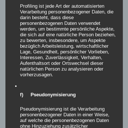
Profiling ist jede Art der automatisierten
objektiv aufzuklären, allen Hintergründen
Verarbeitung personenbezogener Daten, die
nachzugehen und genaueste Analyse zu
darin besteht, dass diese
betreiben.
personenbezogenen Daten verwendet
werden, um bestimmte persönliche Aspekte,
die sich auf eine natürliche Person beziehen,
Anja Röhl, Christiane Dienel
, für den
AEKV
zu bewerten, insbesondere, um Aspekte
bezüglich Arbeitsleistung, wirtschaftlicher
e.V.
, dem wissenschaftlichen Begleitverein der
Lage, Gesundheit, persönlicher Vorlieben,
Initiative Verschickungskinder e.V.
Interessen, Zuverlässigkeit, Verhalten,
Aufenthaltsort oder Ortswechsel dieser
natürlichen Person zu analysieren oder
vorherzusagen.
f) Pseudonymisierung
D
Karita
aus
Bad Oeynhausen
schrieb am
...
Pseudonymisierung ist die Verarbeitung
13.07.2025
i
personenbezogener Daten in einer Weise,
Verschickungsheim:
Sancta Maria, Borkum
e
auf welche die personenbezogenen Daten
Zeitraum (Jahr):
1987
s
ohne Hinzuziehung zusätzlicher