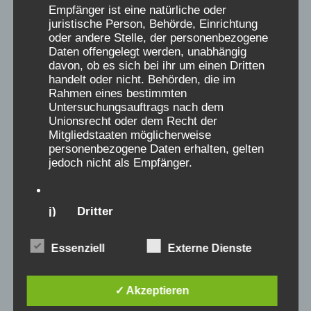
immer Ehrfurcht vor dem Weisskittelmann
Empfänger ist eine natürliche oder
juristische Person, Behörde, Einrichtung
doch er hatte uns nie geplagt. Vom
oder andere Stelle, der personenbezogene
Sprechverbot war ich überrascht zu lesen. Wir
Daten offengelegt werden, unabhängig
haben uns wie Buben unterhalten, bei
davon, ob es sich bei ihr um einen Dritten
handelt oder nicht. Behörden, die im
Mittags- und Nachtschlaf war Ruhigsein
Rahmen eines bestimmten
angesagt, aber das ist ja normal. Am
Untersuchungsauftrags nach dem
Unionsrecht oder dem Recht der
Fastnachtsanlass durften wir gemeinsam mit
Mitgliedstaaten möglicherweise
den Mädchen feiern (ansonsten strengste
personenbezogene Daten erhalten, gelten
Trennung), aber ich durfte mich nicht
jedoch nicht als Empfänger.
kostümieren, da ich 2 x in der Woche zum
Kommunionsunterricht nach Muggendorf
j) Dritter
musste. Gerne erinnere ich mich an
Wandertage z.B. Ruine Neideck, Ruine
Dritter ist eine natürliche oder juristische
Essenziell
Externe Dienste
Streitberg und die Binghöhle alles tief
Person, Behörde, Einrichtung oder andere
verschneit. Toiletten und Dusche waren o.K. ,
Stelle außer der betroffenen Person, dem
Verantwortlichen, dem Auftragsverarbeiter
da habe ich im Militär Schlimmeres erlebt.
✓ Akzeptieren
und den Personen, die unter der
Fliessend warmes Wasser, das hatte ich zu