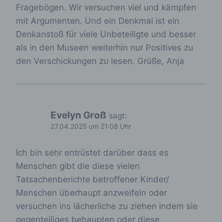
Nutzern die Verwendung unserer Internetseite zu
Fragebögen. Wir versuchen viel und kämpfen
erleichtern. Der Benutzer einer Internetseite, die
mit Argumenten. Und ein Denkmal ist ein
Cookies verwendet, muss beispielsweise nicht bei
jedem Besuch der Internetseite erneut seine
Denkanstoß für viele Unbeteiligte und besser
Zugangsdaten eingeben, weil dies von der
als in den Museen weiterhin nur Positives zu
Internetseite und dem auf dem Computersystem
den Verschickungen zu lesen. Grüße, Anja
des Benutzers abgelegten Cookie übernommen
wird. Ein weiteres Beispiel ist das Cookie eines
Warenkorbes im Online-Shop. Der Online-Shop
merkt sich die Artikel, die ein Kunde in den
virtuellen Warenkorb gelegt hat, über ein Cookie.
Evelyn Groß
sagt:
Die betroffene Person kann die Setzung von
27.04.2025 um 21:08 Uhr
Cookies durch unsere Internetseite jederzeit
mittels einer entsprechenden Einstellung des
genutzten Internetbrowsers verhindern und damit
Ich bin sehr entrüstet darüber dass es
der Setzung von Cookies dauerhaft
Menschen gibt die diese vielen
widersprechen. Ferner können bereits gesetzte
Tatsachenberichte betroffener Kinder/
Cookies jederzeit über einen Internetbrowser oder
andere Softwareprogramme gelöscht werden. Dies
Menschen überhaupt anzweifeln oder
ist in allen gängigen Internetbrowsern möglich.
versuchen ins lächerliche zu ziehen indem sie
Deaktiviert die betroffene Person die Setzung von
Cookies in dem genutzten Internetbrowser, sind
gegenteiliges behaupten oder diese