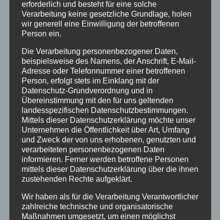
erforderlich und besteht für eine solche
Farben, gestochen scharfe Filmszenen ihrer
Verarbeitung keine gesetzliche Grundlage, holen
traumatischen Erlebnisse und erleben dabei
wir generell eine Einwilligung der betroffenen
erneut tiefe Gefühle von Angst und Bedrohung.
Person ein.
Andere haben schwere Körpersymptome und
Die Verarbeitung personenbezogener Daten,
Alpträume, die sich durch bestimmte Fakten
beispielsweise des Namens, der Anschrift, E-Mail-
Adresse oder Telefonnummer einer betroffenen
auf Verschickungserfahrungen zurückführen
Person, erfolgt stets im Einklang mit der
lassen. Sie alle erleben einen ungeheuren
Datenschutz-Grundverordnung und in
Kräftezuwachs aus dem Gefühl, nicht mehr
Übereinstimmung mit den für uns geltenden
landesspezifischen Datenschutzbestimmungen.
allein mit ihrem Leid und nicht schuld daran
Mittels dieser Datenschutzerklärung möchte unser
gewesen zu sein, sie engagieren sich in
Unternehmen die Öffentlichkeit über Art, Umfang
gegenseitigem Austausch, in Beratung,
und Zweck der von uns erhobenen, genutzten und
verarbeiteten personenbezogenen Daten
Vernetzung und Recherche, sie streben an,
informieren. Ferner werden betroffene Personen
mehr über diese Einrichtungen herauszufinden.
mittels dieser Datenschutzerklärung über die ihnen
zustehenden Rechte aufgeklärt.
Und haben es getan, die ersten Recherchen
und Forschung zu diesem Thema kamen von
Wir haben als für die Verarbeitung Verantwortlicher
Betroffenen.
zahlreiche technische und organisatorische
Maßnahmen umgesetzt, um einen möglichst