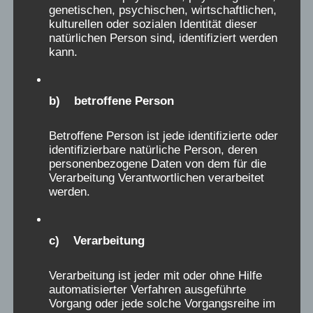
Narrativ, was uns aus den Werbebroschüren
genetischen, psychischen, wirtschaftlichen,
der 60er – 80er Jahre entgegenschallt. Was
kulturellen oder sozialen Identität dieser
natürlichen Person sind, identifiziert werden
seither herausgefunden wurde, ist aber etwas
kann.
anderes: Der Alltag in den bisher untersuchten
Heimen war objektiv für Kinder, aus vielerlei
Gründen, sehr oft und über zahlreiche
b) betroffene Person
Einrichtungen verteilt, schädlich und
traumatisierend. Jede schlimmen Erinnerung
Betroffene Person ist jede identifizierte oder
identifizierbare natürliche Person, deren
daran muss ernst genommen und ihr muss
personenbezogene Daten von dem für die
nachgegangen werden. Nicht im Kind liegt der
Verarbeitung Verantwortlichen verarbeitet
Schlüssel, dass es zu „empfindlich“ war, oder
werden.
aus einem schwierigen Elternhaus kam,
sondern in den speziellen Bedingungen des
c) Verarbeitung
Heimes, in dem dieses Kind gelitten hat.
Strafbücher, Unterbesetzungs- und
Verarbeitung ist jeder mit oder ohne Hilfe
Überbelegungszahlen, Information über die
automatisierter Verfahren ausgeführte
Vorgang oder jede solche Vorgangsreihe im
Ausbeutung der Mitarbeiter,