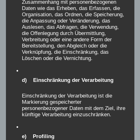
Zusammenhang mit personenbezogenen
Jugendamtsbeschwerdeakten über den
Daten wie das Erheben, das Erfassen, die
Mangel an Toiletten, Fachpersonal, das
Organisation, das Ordnen, die Speicherung,
die Anpassung oder Veränderung, das
schlechte Essen, den mangelnden Spielraum,
Auslesen, das Abfragen, die Verwendung,
NS-Reliquien zu Vorstellungen von strafender
die Offenlegung durch Übermittlung,
Erziehung, in historischen Fachbüchern, sowie
Verbreitung oder eine andere Form der
Bereitstellung, den Abgleich oder die
Beschwerdebriefe, und Erinnerungen damals
Verknüpfung, die Einschränkung, das
erwachsener Zeitzeugen, sowie Belege für
Löschen oder die Vernichtung.
illegale medizinische Handlungen und
pharmazeutische Testungen, zeugen davon,
d) Einschränkung der Verarbeitung
und belegen, dass die schmerzhaften
Erinnerungen der Verschickungskinder keine
Einschränkung der Verarbeitung ist die
Phantomgespenster sind. Keine positive
Markierung gespeicherter
Erinnerung kann und darf das relativieren. Das
personenbezogener Daten mit dem Ziel, ihre
Forschungsziel muss heute, oft mehr als 50
künftige Verarbeitung einzuschränken.
Jahre nach den Taten, sein, die Ursachen und
Bedingungen dieser Gewalt in den
e) Profiling
Einrichtungen der Kinderverschickungen,