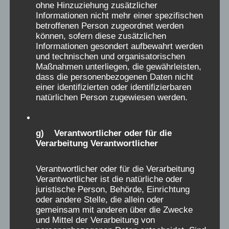
ohne Hinzuziehung zusätzlicher
6 Wochen so weit von zu Hause weg, das war
e
Informationen nicht mehr einer spezifischen
damals schon spannend. Als sogenannter
M
betroffenen Person zugeordnet werden
können, sofern diese zusätzlichen
Schwächling durfte ich zur erhofften
e
Informationen gesondert aufbewahrt werden
Gewichtszunahme (1,5 kg Geburtsgewicht)
t
und technischen und organisatorischen
meine 1. "Ferien" alleine in Muggendorf
Maßnahmen unterliegen, die gewährleisten,
a
dass die personenbezogenen Daten nicht
verbringen. In letzter Zeit konnte ich in den
b
einer identifizierten oder identifizierbaren
Medien einiges von diesen Aufenthalten lesen
o
natürlichen Person zugewiesen werden.
und ich war doch zum Teil tief erschüttert
x
über diese doch sehr offenen Berichte und
e
g) Verantwortlicher oder für die
man kann hier sehr gut die schwere
i
Verarbeitung Verantwortlicher
Verarbeitung des Erlebten verstehen. Vieles
n
habe ich vergessen, doch einiges ist in
-
Verantwortlicher oder für die Verarbeitung
meinem Gedächtnis hängengeblieben. Vom
Verantwortlicher ist die natürliche oder
/
Essenssitzplatz nahe beim Fenster verfolgte
juristische Person, Behörde, Einrichtung
a
oder andere Stelle, die allein oder
ich immer die Autos fahrend gen Westen (also
gemeinsam mit anderen über die Zwecke
u
Heimat), so kam immer wieder das Heimweh
und Mittel der Verarbeitung von
s