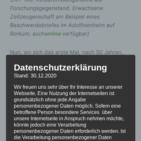
Forschungsgegenstand. Erwachsene
Zeitzeugenschaft am Beispiel eines
Beschwerdebriefes im Adolfinenheim auf
Borkum, auch
online
verfügbar)
Nun, wo sich das erste Mal, nach 50 Jahren,
die Betroffenen selbst zu Wort melden,
Datenschutzerklärung
brechen oftmals lange, nur im Privaten
Stand: 30.12.2020
geäußerte Erinnerungen an Beschimpfungen,
Schmerzen, Scham, Angst und Gewalt auf. Die
Wir freuen uns sehr über Ihr Interesse an unserer
Webseite. Eine Nutzung der Internetseiten ist
Menschen beschreiben dabei detaillierte
grundsätzlich ohne jede Angabe
Szenen in Ess- und Schlafräumen und wissen
personenbezogener Daten möglich. Sofern eine
noch, wo ihr Bett stand und wie an einem
betroffene Person besondere Services über
unsere Internetseite in Anspruch nehmen möchte,
bestimmten Tag das Licht durch die Vorhänge
könnte jedoch eine Verarbeitung
fiel. Sie beschreiben Gerüche, an den
personenbezogener Daten erforderlich werden. Ist
Schlafsaal, den Waschraum, das Essen,
die Verarbeitung personenbezogener Daten