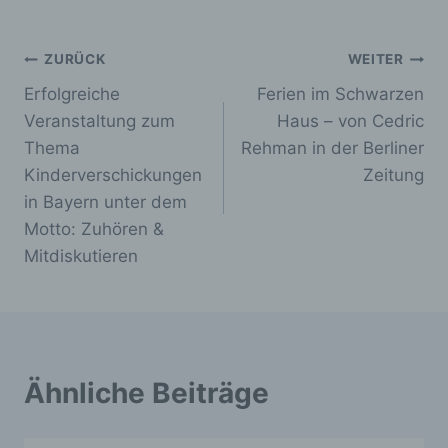
Name und Anschrift des für die Verarbeitung
Verantwortlichen
Beitragsnavigation
ZURÜCK
WEITER
Verantwortlicher im Sinne der Datenschutz-
Erfolgreiche
Ferien im Schwarzen
Grundverordnung, sonstiger in den
Veranstaltung zum
Haus – von Cedric
Mitgliedstaaten der Europäischen Union
geltenden Datenschutzgesetze und anderer
Thema
Rehman in der Berliner
Bestimmungen mit datenschutzrechtlichem
Kinderverschickungen
Zeitung
Charakter ist die:
in Bayern unter dem
Verein: Aufarbeitung und Erforschung von Kinder-
Motto: Zuhören &
Verschickung e.V.
Mitdiskutieren
Anja Röhl (Vorsitzende)
Kiehlufer 43
12059 Berlin
Deutschland
Ähnliche Beiträge
0176-24324947