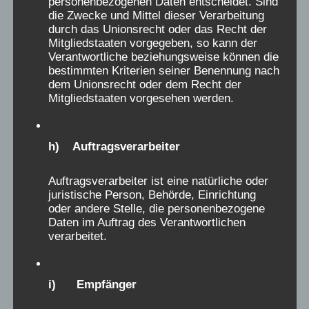
auf und ab und zu rollte dann eine Träne über
personenbezogenen Daten entscheidet. Sind
b
die Zwecke und Mittel dieser Verarbeitung
meine Wange. Übrigens Wange, ich habe dort
durch das Unionsrecht oder das Recht der
l
niemals eine Ohrfeige eingefangen und von
Mitgliedstaaten vorgegeben, so kann der
e
Verantwortliche beziehungsweise können die
meinen Kameraden habe ich auch nichts von
bestimmten Kriterien seiner Benennung nach
n
Schläge gehört, zur Info: wir waren nicht
dem Unionsrecht oder dem Recht der
d
immer die braven Jungs. Ja es stimmt,
Mitgliedstaaten vorgesehen werden.
e
aufessen musste man immer, egal ob gut
n
oder schlecht, aber es gab ja nichts anderes.
h) Auftragsverarbeiter
.
Einmal sass ich nach dem Abendessen allein
am Tisch im Saal, das Essen war für mich
Auftragsverarbeiter ist eine natürliche oder
überhaupt nicht gut, aber ich hab es einfach
juristische Person, Behörde, Einrichtung
nicht gegessen, bis meine Lieblingsschwester
oder andere Stelle, die personenbezogene
Daten im Auftrag des Verantwortlichen
(Name vergessen) mich fütterte, ich hab es
verarbeitet.
für sie getan. Alles Personal war weiblich,
manche streng, manche verständnisvoll, aber
sie waren niemals böse. Die Untersuchungen
i) Empfänger
beim Arzt waren wie zu Hause, man hatte