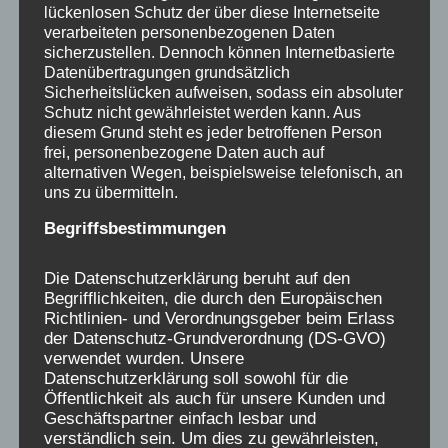
lückenlosen Schutz der über diese Internetseite
Niemand sollte das Leid der
verarbeiteten personenbezogenen Daten
sicherzustellen. Dennoch können Internetbasierte
Verschickungskinder, was sich seit 2019
Datenübertragungen grundsätzlich
zehntausendfach öffentlich geäußert hat,
Sicherheitslücken aufweisen, sodass ein absoluter
kleinreden wollen, kein einziger positiver
Schutz nicht gewährleistet werden kann. Aus
diesem Grund steht es jeder betroffenen Person
Bericht sollte denjenigen, die als Kinder in
frei, personenbezogene Daten auch auf
diesen Einrichtungen gelitten haben, das
alternativen Wegen, beispielsweise telefonisch, an
Leid absprechen. Alle Menschen, die das
uns zu übermitteln.
Glück hatten, solches nicht zu erleben,
Begriffsbestimmungen
sollten sich solidarisch zeigen.
Die Datenschutzerklärung beruht auf den
Begrifflichkeiten, die durch den Europäischen
Seit 2019 erstmalig tausende von Menschen
Richtlinien- und Verordnungsgeber beim Erlass
ihre traumatischen Erlebnisse öffentlich
der Datenschutz-Grundverordnung (DS-GVO)
verwendet wurden. Unsere
gemacht haben, gab es keinen Sturm der
Datenschutzerklärung soll sowohl für die
Entrüstung von ebenso vielen Menschen, die
Öffentlichkeit als auch für unsere Kunden und
es anders erlebt hatten, stattdessen brach
Geschäftspartner einfach lesbar und
verständlich sein. Um dies zu gewährleisten,
eine Lawine von verzweifelten, schmerzhaften