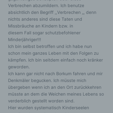
unter Umständen nicht alle Funktionen unserer
Verbrechen abzumildern. Ich benutze
Internetseite vollumfänglich nutzbar.
absichtlich den Begriff ,,Verbrechen „, denn
Erfassung von allgemeinen Daten und
nichts anderes sind diese Taten und
Informationen
Missbräuche an Kindern bzw. in
diesem Fall sogar schutzbefohlener
Die Internetseite erfasst mit jedem Aufruf der
Minderjähriger!!!
Internetseite durch eine betroffene Person oder
ein automatisiertes System eine Reihe von
Ich bin selbst betroffen und ich habe nun
allgemeinen Daten und Informationen. Diese
schon mein ganzes Leben mit den Folgen zu
allgemeinen Daten und Informationen werden in
kämpfen. Ich bin seitdem einfach noch kränker
den Logfiles des Servers gespeichert. Erfasst
werden können die (1) verwendeten
geworden.
Browsertypen und Versionen, (2) das vom
Ich kann gar nicht nach Borkum fahren und mir
zugreifenden System verwendete
Denkmäler begucken. Ich müsste mich
Betriebssystem, (3) die Internetseite, von
welcher ein zugreifendes System auf unsere
übergeben wenn ich an den Ort zurückkehren
Internetseite gelangt (sogenannte Referrer), (4)
müsste an dem die Weichen meines Lebens so
die Unterwebseiten, welche über ein
zugreifendes System auf unserer Internetseite
verderblich gestellt worden sind.
angesteuert werden, (5) das Datum und die
Hier wurden systematisch Kinderseelen
Uhrzeit eines Zugriffs auf die Internetseite, (6)