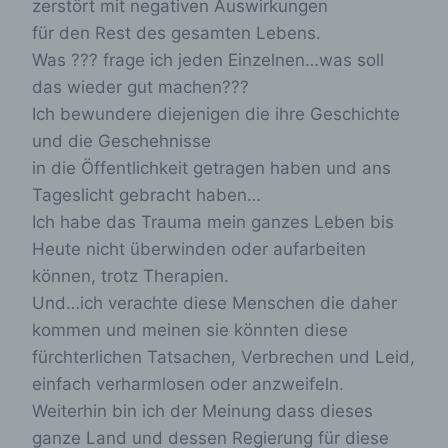
zerstört mit negativen Auswirkungen
eine Internet-Protokoll-Adresse (IP-Adresse),
(7) der Internet-Service-Provider des
für den Rest des gesamten Lebens.
zugreifenden Systems und (8) sonstige ähnliche
Was ??? frage ich jeden Einzelnen…was soll
Daten und Informationen, die der
das wieder gut machen???
Gefahrenabwehr im Falle von Angriffen auf
unsere informationstechnologischen Systeme
Ich bewundere diejenigen die ihre Geschichte
dienen.
und die Geschehnisse
in die Öffentlichkeit getragen haben und ans
Bei der Nutzung dieser allgemeinen Daten und
Informationen ziehen wird keine Rückschlüsse auf
Tageslicht gebracht haben…
die betroffene Person. Diese Informationen werden
Ich habe das Trauma mein ganzes Leben bis
vielmehr benötigt, um (1) die Inhalte unserer
Internetseite korrekt auszuliefern, (2) die Inhalte
Heute nicht überwinden oder aufarbeiten
unserer Internetseite sowie die Werbung für diese
können, trotz Therapien.
zu optimieren, (3) die dauerhafte
Und…ich verachte diese Menschen die daher
Funktionsfähigkeit unserer
informationstechnologischen Systeme und der
kommen und meinen sie könnten diese
Technik unserer Internetseite zu gewährleisten
fürchterlichen Tatsachen, Verbrechen und Leid,
sowie (4) um Strafverfolgungsbehörden im Falle
einfach verharmlosen oder anzweifeln.
eines Cyberangriffes die zur Strafverfolgung
notwendigen Informationen bereitzustellen. Diese
Weiterhin bin ich der Meinung dass dieses
anonym erhobenen Daten und Informationen
ganze Land und dessen Regierung für diese
werden durch uns daher einerseits statistisch und