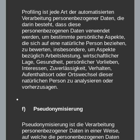
objektiv aufzuklären, allen Hintergründen
Profiling ist jede Art der automatisierten
nachzugehen und genaueste Analyse zu
Verarbeitung personenbezogener Daten, die
darin besteht, dass diese
betreiben.
personenbezogenen Daten verwendet
werden, um bestimmte persönliche Aspekte,
die sich auf eine natürliche Person beziehen,
Anja Röhl, Christiane Dienel
, für den
AEKV
zu bewerten, insbesondere, um Aspekte
e.V.
, dem wissenschaftlichen Begleitverein der
bezüglich Arbeitsleistung, wirtschaftlicher
Initiative Verschickungskinder e.V.
Lage, Gesundheit, persönlicher Vorlieben,
Interessen, Zuverlässigkeit, Verhalten,
Aufenthaltsort oder Ortswechsel dieser
natürlichen Person zu analysieren oder
vorherzusagen.
f) Pseudonymisierung
D
Karl-Friedrich Barthel
aus
Mittelheim
...
(Oestrich-Winkel)
schrieb am
13.04.2026
i
Pseudonymisierung ist die Verarbeitung
Verschickungsheim:
Muggendorf
e
personenbezogener Daten in einer Weise,
auf welche die personenbezogenen Daten
Zeitraum (Jahr):
Februar/März 1955
s