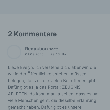
Kennung des Cookies. Sie besteht aus einer
Zeichenfolge, durch welche Internetseiten und
Server dem konkreten Internetbrowser zugeordnet
werden können, in dem das Cookie gespeichert
wurde. Dies ermöglicht es den besuchten
Internetseiten und Servern, den individuellen
Browser der betroffenen Person von anderen
2 Kommentare
Internetbrowsern, die andere Cookies enthalten,
zu unterscheiden. Ein bestimmter Internetbrowser
kann über die eindeutige Cookie-ID wiedererkannt
Redaktion
sagt:
und identifiziert werden.
02.08.2025 um 23:46 Uhr
Durch den Einsatz von Cookies kann den Nutzern
dieser Internetseite nutzerfreundlichere Services
Liebe Evelyn, ich verstehe dich, aber wir, die
bereitstellen, die ohne die Cookie-Setzung nicht
möglich wären.
wir in der Öffentlichkeit stehen, müssen
belegen, dass es die vielen Betroffenen gibt.
Mittels eines Cookies können die Informationen
und Angebote auf unserer Internetseite im Sinne
Dafür gibt es ja das Portal: ZEUGNIS
des Benutzers optimiert werden. Cookies
ABLEGEN, da kann man ja sehen, dass es um
ermöglichen uns, wie bereits erwähnt, die
viele Menschen geht, die dieselbe Erfahrung
Benutzer unserer Internetseite wiederzuerkennen.
Zweck dieser Wiedererkennung ist es, den
gemacht haben. Dafür gibt es unsere