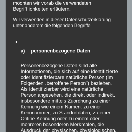
möchten wir vorab die verwendeten
und angsterregenden, oft das ganze Leben
Begrifflichkeiten erläutern.
bestimmenden schlimmen Erinnerungen sich
Wir verwenden in dieser Datenschutzerklärung
Bahn, und nur sehr selten meldeten sich
unter anderem die folgenden Begriffe:
Menschen mit auch positiven Erlebnissen in der
Verschickung. Diese wenigen positiven
Erinnerungen von Menschen an
a) personenbezogene Daten
Verschickungen, stehen in keinem Verhältnis zu
den vielen Tausenden, die es traumatisch
Personenbezogene Daten sind alle
empfanden. Sie dürfen nicht dazu benutzt
Informationen, die sich auf eine identifizierte
oder identifizierbare natürliche Person (im
werden, diejenigen Erlebnisse zu relativieren,
Folgenden „betroffene Person") beziehen.
die von Leid berichten. Das passiert aber
Als identifizierbar wird eine natürliche
dadurch, wenn in einer Austellung über das
Person angesehen, die direkt oder indirekt,
insbesondere mittels Zuordnung zu einer
Verschickungsleid 5 negative Erinnerungen,
Kennung wie einem Namen, zu einer
gegen 5 positive Erinnerungen gestellt werden,
Kennnummer, zu Standortdaten, zu einer
was suggeriert, dass das Verhältnis sozusagen
Online-Kennung oder zu einem oder
mehreren besonderen Merkmalen, die
„ausgeglichen“ war. Das bedient das alte
Ausdruck der physischen, physiologischen,