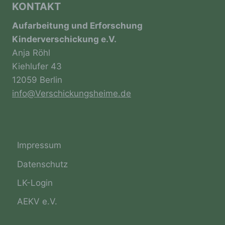
KONTAKT
Aufarbeitung und Erforschung
d) Einschränkung der Verarbeitung
Kinderverschickung e.V.
Anja Röhl
Einschränkung der Verarbeitung ist die
Kiehlufer 43
Markierung gespeicherter
personenbezogener Daten mit dem Ziel, ihre
12059 Berlin
künftige Verarbeitung einzuschränken.
info@Verschickungsheime.de
e) Profiling
Impressum
Profiling ist jede Art der automatisierten
Verarbeitung personenbezogener Daten, die
Datenschutz
darin besteht, dass diese
personenbezogenen Daten verwendet
LK-Login
werden, um bestimmte persönliche Aspekte,
die sich auf eine natürliche Person beziehen,
AEKV e.V.
zu bewerten, insbesondere, um Aspekte
bezüglich Arbeitsleistung, wirtschaftlicher