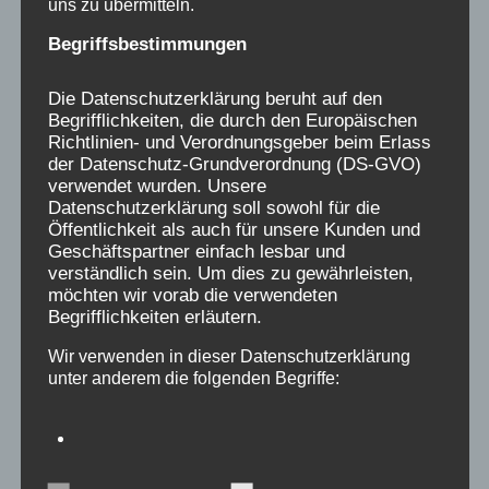
handelt sich um eine von uns selbst
uns zu übermitteln.
bestimmte Forschung, deren erstes Ziel es
Begriffsbestimmungen
ist, herauszufinden, ob es sich bei den
traumatischen Erlebnissen um Einzelfälle
Die Datenschutzerklärung beruht auf den
Begrifflichkeiten, die durch den Europäischen
oder ein Massenphänomen handelt.
Richtlinien- und Verordnungsgeber beim Erlass
der Datenschutz-Grundverordnung (DS-GVO)
verwendet wurden. Unsere
Mit freundlichen Grüßen
Datenschutzerklärung soll sowohl für die
Öffentlichkeit als auch für unsere Kunden und
Geschäftspartner einfach lesbar und
Anja Röhl, am 11.11.19
verständlich sein. Um dies zu gewährleisten,
möchten wir vorab die verwendeten
Begrifflichkeiten erläutern.
Für die „Initiative Verschickungskinder“
Wir verwenden in dieser Datenschutzerklärung
unter anderem die folgenden Begriffe:
0176-24324947
www.verschickungsheime.org
a) personenbezogene Daten