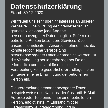
erinnert.
Datenschutzerklärung
Stand: 30.12.2020
Ein erster Kongress mit pädagogischen und
Wir freuen uns sehr über Ihr Interesse an unserer
sozialwissenschaftlichen Fachleuten und
Webseite. Eine Nutzung der Internetseiten ist
grundsätzlich ohne jede Angabe
zum Erinnerungsaustausch wird vom 21.-
personenbezogener Daten möglich. Sofern eine
24.11.19 auf Sylt, einem der Erholungsorte,
betroffene Person besondere Services über
unsere Internetseite in Anspruch nehmen möchte,
wo solche Heime standen, durchgeführt
könnte jedoch eine Verarbeitung
werden. Es gibt bereits 80 Anmeldungen.
personenbezogener Daten erforderlich werden. Ist
die Verarbeitung personenbezogener Daten
Ein Fragebogen ist von uns selbst
erforderlich und besteht für eine solche
entwickelt worden, der den
Verarbeitung keine gesetzliche Grundlage, holen
wir generell eine Einwilligung der betroffenen
wissenschaftlichen Anforderungen gerecht
Person ein.
wird. Hier als link zur Veröffentlichung
Die Verarbeitung personenbezogener Daten,
freigegeben:
https://nexus-
beispielsweise des Namens, der Anschrift, E-Mail-
survey.de/index.php?
Adresse oder Telefonnummer einer betroffenen
Person, erfolgt stets im Einklang mit der
r=survey/index&sid=192261&lang=de
Datenschutz-Grundverordnung und in