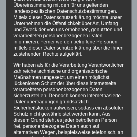
Übereinstimmung mit den für uns geltenden
landesspezifischen Datenschutzbestimmungen.
Wir bitten um Information zu unserem
Mittels dieser Datenschutzerklärung möchte unser
Thema und um Abdruck des Links zur
Unternehmen die Öffentlichkeit über Art, Umfang
und Zweck der von uns erhobenen, genutzten und
Befragung von Betroffenen. Unter
verarbeiteten personenbezogenen Daten
ZEUGNIS ABLEGEN auf unserer Webseite
informieren. Ferner werden betroffene Personen
können Sie 250 Kommentare öffentlich
mittels dieser Datenschutzerklärung über die ihnen
zustehenden Rechte aufgeklärt.
einlesen und daraus zitieren. Dort kann
Wir haben als für die Verarbeitung Verantwortlicher
jeder Betroffene seine Geschichte
zahlreiche technische und organisatorische
erzählen, ein Buch dazu ist in Planung.
Maßnahmen umgesetzt, um einen möglichst
Nach dem o.g. Kongress wird ein
lückenlosen Schutz der über diese Internetseite
verarbeiteten personenbezogenen Daten
Tagungsband erscheinen.
sicherzustellen. Dennoch können Internetbasierte
Datenübertragungen grundsätzlich
Sicherheitslücken aufweisen, sodass ein absoluter
Mit unseren Aktivitäten haben wir den
Schutz nicht gewährleistet werden kann. Aus
Anfang zu „Aufarbeitung und Erforschung
diesem Grund steht es jeder betroffenen Person
frei, personenbezogene Daten auch auf
von Kinder-Verschickungen“ gelegt. Es
alternativen Wegen, beispielsweise telefonisch, an