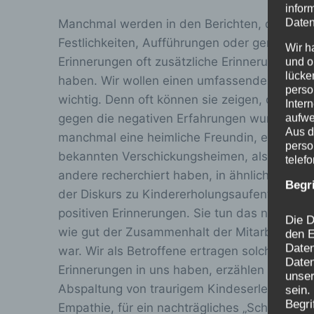
infor
Daten
Manchmal werden in den Berichten, die uns 
Festlichkeiten, Aufführungen oder gemeinscha
Wir h
Erinnerungen oft zusätzliche Erinnerungen an
und o
lücke
haben. Wir wollen einen umfassenden Einblic
perso
wichtig. Denn oft können sie zeigen, durch 
Inter
gegen die negativen Erfahrungen wurden, oft 
aufwe
Aus d
manchmal eine heimliche Freundin, eine mitfü
perso
bekannten Verschickungsheimen, also Kinder
telef
andere recherchiert haben, in ähnlicher Wei
Begr
der Diskurs zu Kindererholungsaufenthalten d
positiven Erinnerungen. Sie tun das noch. E
Die D
wie gut der Zusammenhalt der Mitarbeitenden 
den E
Date
war. Wir als Betroffene ertragen solche Beg
Daten
Erinnerungen in uns haben, erzählen sie vom
unser
Abspaltung von traurigem Kindeserleben, da
sein.
Begri
Empathie, für ein nachträgliches „Schönen“ die