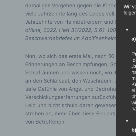
damaliges Vorgehen gegen die Kinder bereut,
Wir v
folge
viele Jahrzehnte lang des Lobes voll, kritisc
Jahrzehnte von Heimbetreibern und Behörden
offline, 2022, Heft 31/2022, S.61-100
:
Kinder
Beschwerdebriefes im Adolfinenheim auf Bo
a
Pe
Nun, wo sich das erste Mal, nach 50 Jahren, 
id
Erinnerungen an Beschimpfungen, Schmerzen,
„b
na
Schlafräumen und wissen noch, wo ihr Bett s
m
an den Schlafsaal, den Waschraum, das Essen
K
tiefe Gefühle von Angst und Bedrohung. An
e
p
Verschickungserfahrungen zurückführen lasse
wi
Leid und nicht schuld daran gewesen zu sein
na
streben an, mehr über diese Einrichtungen 
von Betroffenen.
b