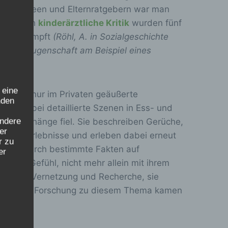
 Bädermuseen und Elternratgebern war man
der auch
kinderärztliche Kritik
wurden fünf
ogar bekämpft
(Röhl, A. in Sozialgeschichte
 Zeitzeugenschaft am Beispiel eines
 eine
 lange, nur im Privaten geäußerte
nden
en dabei detaillierte Szenen in Ess- und
ondere
die Vorhänge fiel. Sie beschreiben Gerüche,
er
schen Erlebnisse und erleben dabei erneut
r zu
 sich durch bestimmte Fakten auf
er
 dem Gefühl, nicht mehr allein mit ihrem
eratung, Vernetzung und Recherche, sie
erchen und Forschung zu diesem Thema kamen