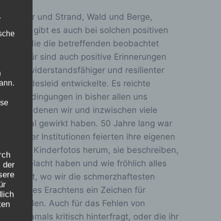
.
: Sommer und Strand, Wald und Berge,
rotzdem gibt es auch bei solchen positiven
ische
rt, oder die die betreffenden beobachtet
n. Dafür sind auch positive Erinnerungen
nchmal widerstandsfähiger und resilienter
n
ber Kindesleid entwickelte. Es reichte
ann.
s die Bedingungen in bisher allen uns
ise
ren, zu denen wir und inzwischen viele
 Personal gewirkt haben. 50 Jahre lang war
e dieser Institutionen feierten ihre eigenen
lachende Kinderfotos herum, sie beschreiben,
rch
ander gelacht haben und wie fröhlich alles
 der
sere
chen Zeit, wo wir die schmerzhaftesten
ür
n. Unseres Erachtens ein Zeichen für
lich
ben wollen. Auch für das Fehlen von
ten
 Zeit damals kritisch hinterfragt, oder die ihr