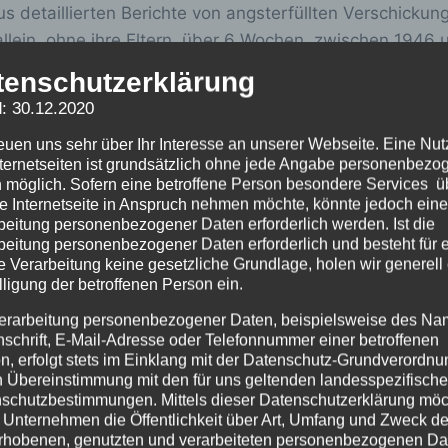
s detaillierten Berichte von angsterfüllten Verschickun
lein, ohne ihre Eltern, über 6 Wochen, zwischen 1946 u
er Bundesländer verbracht. Erlebnisschilderungen darü
tenschutzerklärung
 Webseite in unserem
Gästebuch
, 2776 (am 27.5.25) un
: 30.12.2020
nserer Webseite und selbstbestimmten Forschung zur Ver
reuen uns sehr über Ihr Interesse an unserer Webseite. Eine Nu
sammeln. Es sind Erinnerungs-Schilderungen von Demütigu
nternetseiten ist grundsätzlich ohne jede Angabe personenbezo
ichte sind zumeist von Menschen, die zum ersten Mal mi
 möglich. Sofern eine betroffene Person besondere Services ü
fahrungen nicht allein sind, sondern Teil einer sehr gro
e Internetseite in Anspruch nehmen möchte, könnte jedoch eine
beitung personenbezogener Daten erforderlich werden. Ist die
fzuschreiben, Zeugnis abzulegen. Auch auf unserer Peti
beitung personenbezogener Daten erforderlich und besteht für 
 ihren Kommentaren von ihren eigenen negativen Erlebni
e Verarbeitung keine gesetzliche Grundlage, holen wir generell
dern.
lligung der betroffenen Person ein.
erarbeitung personenbezogener Daten, beispielsweise des Na
nschrift, E-Mail-Adresse oder Telefonnummer einer betroffenen
ve immer deutlicher geworden, dass die Kinderverschicku
n, erfolgt stets im Einklang mit der Datenschutz-Grundverordnu
Schmuhl
(2023):
Kur oder Verschickung: Die Kinderkure
n Übereinstimmung mit den für uns geltenden landesspezifisch
 249) herrschte. Alle bisherigen wissenschaftlichen Stu
schutzbestimmungen. Mittels dieser Datenschutzerklärung mö
 Unternehmen die Öffentlichkeit über Art, Umfang und Zweck de
h vielfältige institutionelle Ursachen gegeben hat.
rhobenen, genutzten und verarbeiteten personenbezogenen Da