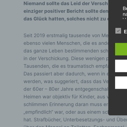
Niemand sollte das Leid der Verschickungsk
Be
einziger positiver Bericht sollte denjenige
n
das Glück hatten, solches nicht zu erleben, 
Ve
E
Seit 2019 erstmalig tausende von Menschen i
c
ebenso vielen Menschen, die es anders erleb
das ganze Leben bestimmenden schlimmen Eri
Ve
in der Verschickung. Diese wenigen positive
a
Z
Tausenden, die es traumatisch empfanden. Sie
da
Das passiert aber dadurch, wenn in einer Aus
A
werden, was suggeriert, dass das Verhältnis
V
ei
der 60er – 80er Jahre entgegenschallt. Was 
V
Heimen war objektiv für Kinder, aus vielerlei
Ve
schlimmen Erinnerung daran muss ernst geno
„empfindlich“ war, oder aus einem schwierig
d
hat. Strafbücher, Unterbesetzungs- und Übe