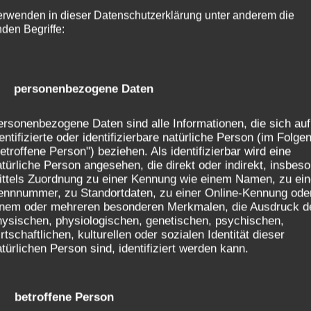
 solche Briefe erreichen uns, das bewegt uns tief. In
erwenden in dieser Datenschutzerklärung unter anderem die
nden Begriffe:
he Worte, wie etwa Eltern- oder
Erzieherbeschwerden
o
 nur wenig beachtet, sie wurden bagatellisiert und s
erholungsheime als Forschungsgegenstand. Erwachsene
rkum, auch
online
verfügbar)
) personenbezogene Daten
rsonenbezogene Daten sind alle Informationen, die sich auf
die Betroffenen selbst zu Wort melden, brechen oftmals
entifizierte oder identifizierbare natürliche Person (im Folge
 Scham, Angst und Gewalt auf. Die Menschen beschreib
etroffene Person") beziehen. Als identifizierbar wird eine
türliche Person angesehen, die direkt oder indirekt, insbes
tand und wie an einem bestimmten Tag das Licht durch 
ittels Zuordnung zu einer Kennung wie einem Namen, zu ein
, Farben, gestochen scharfe Filmszenen ihrer traumati
ennnummer, zu Standortdaten, zu einer Online-Kennung ode
dere haben schwere Körpersymptome und Alpträume, die
inem oder mehreren besonderen Merkmalen, die Ausdruck d
hysischen, physiologischen, genetischen, psychischen,
n. Sie alle erleben einen ungeheuren Kräftezuwachs aus
rtschaftlichen, kulturellen oder sozialen Identität dieser
, sie engagieren sich in gegenseitigem Austausch, in B
türlichen Person sind, identifiziert werden kann.
herauszufinden. Und haben es getan, die ersten Rech
) betroffene Person