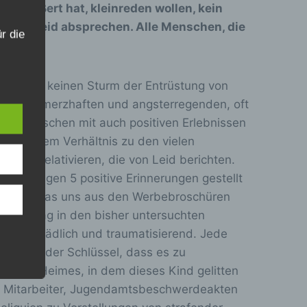
 geäußert hat, kleinreden wollen, kein
en, das Leid absprechen. Alle Menschen, die
r die
, gab es keinen Sturm der Entrüstung von
lten, schmerzhaften und angsterregenden, oft
ch Menschen mit auch positiven Erlebnissen
ahren
in keinem Verhältnis zu den vielen
en,
e zu relativieren, die von Leid berichten.
 die
ngen, gegen 5 positive Erinnerungen gestellt
e
arrativ, was uns aus den Werbebroschüren
 oder
Der Alltag in den bisher untersuchten
teilt, schädlich und traumatisierend. Jede
 liegt der Schlüssel, dass es zu
en des Heimes, in dem dieses Kind gelitten
er Mitarbeiter, Jugendamtsbeschwerdeakten