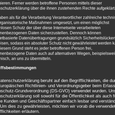
mieren. Ferner werden betroffene Personen mittels dieser
schutzerklärung über die ihnen zustehenden Rechte aufgeklärt
vorliegen, äußere Bedingungen als tröstend empfunden
ftliche Aktivitäten wie Singen, Spielen und Wandern. T
aben als für die Verarbeitung Verantwortlicher zahlreiche techn
 Angst- und Gewaltsituationen, die ihnen selbst passie
rganisatorische Maßnahmen umgesetzt, um einen möglichst
nlosen Schutz der über diese Internetseite verarbeiteten
k in das Geschehen während der Verschickungen erhalte
nenbezogenen Daten sicherzustellen. Dennoch können
welche Zufälle Kinder getröstet werden konnten, und ma
netbasierte Datenübertragungen grundsätzlich Sicherheitslücke
in der Art, dass sich ein kritisches Bewusstsein gegenü
isen, sodass ein absoluter Schutz nicht gewährleistet werden k
iesem Grund steht es jeder betroffenen Person frei,
hlende Praktikantin. Das ändert aber nichts daran, das
nenbezogene Daten auch auf alternativen Wegen, beispielswe
heilstätten und Kindererholungsheimen mit 6-Wochenku
onisch, an uns zu übermitteln.
se angsterzeugend und gewalterzeugend auf Kinder und
iffsbestimmungen
urchgehend positiv besetzt, Heimbetreiber, Mitarbeitend
hemalige Mitarbeiter kommen mit Fotoalben und zeigen 
atenschutzerklärung beruht auf den Begrifflichkeiten, die du
untereinander war, oft erzählen sie, wieviel sie mitein
uropäischen Richtlinien- und Verordnungsgeber beim Erlass
nschutz-Grundverordnung (DS-GVO) verwendet wurden. Un
egnungen und Erzählungen nur sehr schwer. Aus der glei
schutzerklärung soll sowohl für die Öffentlichkeit als auch f
 Spaß, den sie untereinander und mit den Kindern hatte
e Kunden und Geschäftspartner einfach lesbar und verständ
ss sie damals übersehen haben und heute nicht wahrha
 Um dies zu gewährleisten, möchten wir vorab die verwende
fflichkeiten erläutern.
ser Zeit. Wir freuen uns über jede Mitarbeiterin, die ihre