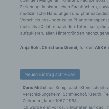
über den Mangel an Toiletten, Fachpersonal,
Ei
Erziehung, in historischen Fachbüchern, sow
pe
medizinische Handlungen und pharmazeutisc
e
Verschickungskinder keine Phantomgespenster 
mehr als 50 Jahre nach den Taten, sein, die
e
aufzuklären, allen Hintergründen nachzugeh
Pr
Anja Röhl, Christiane Dienel
, für den
AEKV e
p
p
pe
zu
wi
In
O
v
Doris Mittel
aus
Königsbach-Stein
schrieb 
Verschickungsheim:
Schmiedhof, Kreuth, T
f
Zeitraum (Jahr):
1967, 1968
Ich wurde erst vor ca. 3 Monaten auf das 