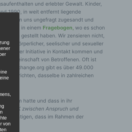
gsaufenthalten und erlebter Gewalt. Kinder,
nd 1990, in weit entfernt liegende
ber wurden uns ungefragt zugesandt und
d anonym in einem
Fragebogen,
wo es schon
fügung gestellt haben. Wir zensieren nicht,
tzung
ngen, körperlicher, seelischer und sexueller
gener
t unserer Initiative in Kontakt kommen und
ber
ßen Gemeinschaft von Betroffenen. Oft ist
tion bei change.org gibt es über 49.000
eine
ssen berichten, dasselbe in zahlreichen
 eine
mens,
ng System hatte und dass in ihr
ng
n der DAK zwischen Anspruch und
en
dien bestätigen, dass im Rahmen der
chte
r von
ten