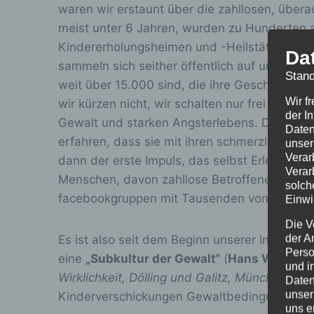
waren wir erstaunt über die zahllosen, überau
meist unter 6 Jahren, wurden zu Hunderten al
Kindererholungsheimen und -Heilstätten all
Da
sammeln sich seither öffentlich auf unserer
Stand
weit über 15.000 sind, die ihre Geschichte u
Wir f
wir kürzen nicht, wir schalten nur frei und 
der I
Gewalt und starken Angsterlebens. Diese Ber
Daten
erfahren, dass sie mit ihren schmerzlichen Er
unser
Verar
dann der erste Impuls, das selbst Erlebte au
Verar
Menschen, davon zahllose Betroffene, die in
solch
facebookgruppen mit Tausenden von Mitglie
Einwi
Die V
der A
Es ist also seit dem Beginn unserer Initiati
Perso
eine
„Subkultur der Gewalt“
(
Hans Walter 
und i
Wirklichkeit, Dölling und Galitz, München
, S.
Daten
unser
Kinderverschickungen Gewaltbedingungen durc
uns e