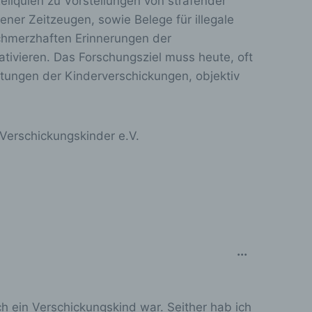
liquien zu Vorstellungen von strafender
ter
ner Zeitzeugen, sowie Belege für illegale
tung
chmerzhaften Erinnerungen der
tivieren. Das Forschungsziel muss heute, oft
htungen der Kinderverschickungen, objektiv
e Verschickungskinder e.V.
ehen,
tung,
D
...
i
e
 ein Verschickungskind war. Seither hab ich
s