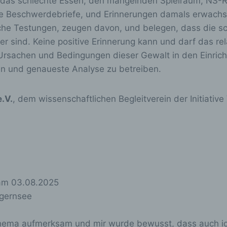
 das schlechte Essen, den mangelnden Spielraum, NS-Re
nschränkung der Verarbeitung ist die Markierung gespeicher
ie Beschwerdebriefe, und Erinnerungen damals erwachse
rsonenbezogener Daten mit dem Ziel, ihre künftige Verarbei
he Testungen, zeugen davon, und belegen, dass die s
inzuschränken.
sind. Keine positive Erinnerung kann und darf das rela
 Ursachen und Bedingungen dieser Gewalt in den Einric
) Profiling
en und genaueste Analyse zu betreiben.
ofiling ist jede Art der automatisierten Verarbeitung
.V.
, dem wissenschaftlichen Begleitverein der Initiativ
ersonenbezogener Daten, die darin besteht, dass diese
ersonenbezogenen Daten verwendet werden, um bestimmte
rsönliche Aspekte, die sich auf eine natürliche Person bezi
 bewerten, insbesondere, um Aspekte bezüglich Arbeitsleis
rtschaftlicher Lage, Gesundheit, persönlicher Vorlieben,
teressen, Zuverlässigkeit, Verhalten, Aufenthaltsort oder
rtswechsel dieser natürlichen Person zu analysieren oder
orherzusagen.
am
03.08.2025
egernsee
) Pseudonymisierung
Thema aufmerksam und mir wurde bewusst, dass auch ich