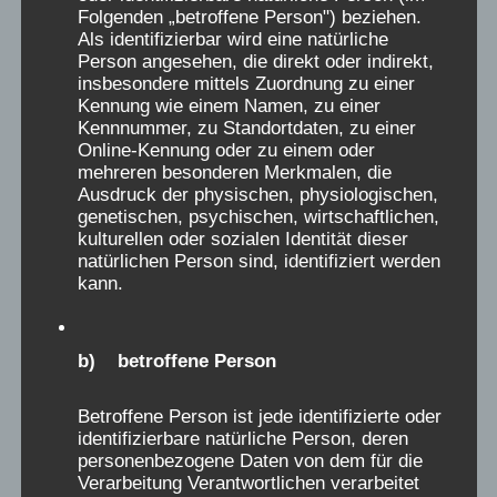
/
Erfahrungen machen mussten und düstere
s
Folgenden „betroffene Person") beziehen.
a
Erinnerungen haben wie ich! Ich musste 1966
Als identifizierbar wird eine natürliche
e
Person angesehen, die direkt oder indirekt,
u
als 4-jährige für 6 Wochen in ein Heim nach
M
insbesondere mittels Zuordnung zu einer
s
Saig am Feldberg in den Schwarzwald im
e
Kennung wie einem Namen, zu einer
b
Kennnummer, zu Standortdaten, zu einer
Januar/Februar, zum Aufpäppeln, weil ich
t
Online-Kennung oder zu einem oder
l
angeblich so schlecht gegessen habe. In
a
mehreren besonderen Merkmalen, die
Wirklichkeit war es wohl, weil meine Mutter
e
Ausdruck der physischen, physiologischen,
b
genetischen, psychischen, wirtschaftlichen,
zur gleichen Zeit in der Nähe zur Kur war und
n
o
kulturellen oder sozialen Identität dieser
sonst niemand auf mich hätte aufpassen
d
x
natürlichen Person sind, identifiziert werden
konnte. So blieb mir wenigstens die Anreise
e
kann.
e
mit dem Zug erspart, da mich meine Eltern mit
n
i
dem Auto hingebracht haben. Ich habe keine
.
n
b) betroffene Person
Erinnerungen mehr, was wir dort eigentlich
-
den ganzen Tag gemacht haben, nur, dass ich
/
Betroffene Person ist jede identifizierte oder
kreuzunglücklich war, fürchterliches Heimweh
identifizierbare natürliche Person, deren
a
hatte, mich unendlich alleine gelassen gefühlt
personenbezogene Daten von dem für die
u
Verarbeitung Verantwortlichen verarbeitet
habe und ich nicht wusste, ob ich jemals