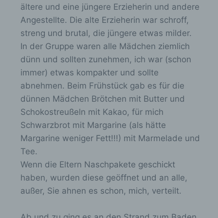
n
bereitstellen, die ohne die Cookie-Setzung nicht
ältere und eine jüngere Erzieherin und andere
möglich wären.
.
Angestellte. Die alte Erzieherin war schroff,
streng und brutal, die jüngere etwas milder.
Mittels eines Cookies können die Informationen
und Angebote auf unserer Internetseite im Sinne
In der Gruppe waren alle Mädchen ziemlich
des Benutzers optimiert werden. Cookies
dünn und sollten zunehmen, ich war (schon
ermöglichen uns, wie bereits erwähnt, die
Benutzer unserer Internetseite wiederzuerkennen.
immer) etwas kompakter und sollte
Zweck dieser Wiedererkennung ist es, den
abnehmen. Beim Frühstück gab es für die
Nutzern die Verwendung unserer Internetseite zu
dünnen Mädchen Brötchen mit Butter und
erleichtern. Der Benutzer einer Internetseite, die
Cookies verwendet, muss beispielsweise nicht bei
Schokostreußeln mit Kakao, für mich
jedem Besuch der Internetseite erneut seine
Schwarzbrot mit Margarine (als hätte
Zugangsdaten eingeben, weil dies von der
Margarine weniger Fett!!!) mit Marmelade und
Internetseite und dem auf dem Computersystem
des Benutzers abgelegten Cookie übernommen
Tee.
wird. Ein weiteres Beispiel ist das Cookie eines
Wenn die Eltern Naschpakete geschickt
Warenkorbes im Online-Shop. Der Online-Shop
haben, wurden diese geöffnet und an alle,
merkt sich die Artikel, die ein Kunde in den
virtuellen Warenkorb gelegt hat, über ein Cookie.
außer, Sie ahnen es schon, mich, verteilt.
Die betroffene Person kann die Setzung von
Cookies durch unsere Internetseite jederzeit
Ab und zu ging es an den Strand zum Baden,