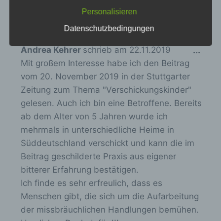
bestätigenden Handlung, mit der die
Personalisieren
haben mich hingebracht, daher glaube ich,
betroffene Person zu verstehen gibt, dass
dass sie mich doch ernst genommen haben.
Datenschutzbedingungen
sie mit der Verarbeitung der sie betreffenden
personenbezogenen Daten einverstanden
D
ist.
Andrea Kehrer
schrieb am
22.11.2019
...
Mit großem Interesse habe ich den Beitrag
i
vom 20. November 2019 in der Stuttgarter
e
Zeitung zum Thema "Verschickungskinder"
s
Name und Anschrift des für die Verarbeitung
gelesen. Auch ich bin eine Betroffene. Bereits
e
Verantwortlichen
ab dem Alter von 5 Jahren wurde ich
M
mehrmals in unterschiedliche Heime in
Verantwortlicher im Sinne der Datenschutz-
e
Grundverordnung, sonstiger in den
Süddeutschland verschickt und kann die im
t
Mitgliedstaaten der Europäischen Union
Beitrag geschilderte Praxis aus eigener
a
geltenden Datenschutzgesetze und anderer
bitterer Erfahrung bestätigen.
Bestimmungen mit datenschutzrechtlichem
b
Charakter ist die:
Ich finde es sehr erfreulich, dass es
o
Menschen gibt, die sich um die Aufarbeitung
Verein: Aufarbeitung und Erforschung von Kinder-
x
Verschickung e.V.
der missbräuchlichen Handlungen bemühen.
e