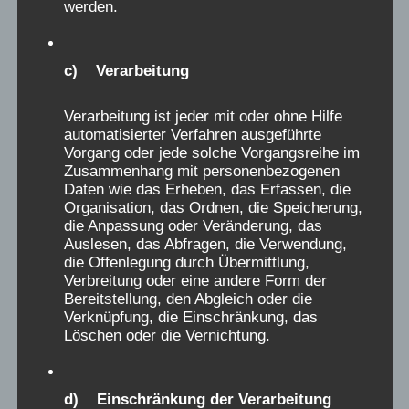
werden.
s
wieder zurück zu meinen Eltern komme. Die
b
Schwestern waren alle sehr streng und böse,
l
das Haus war ein düsterer Schwarzwaldhof
c) Verarbeitung
e
mit knarzenden Dielen, kalten Schlafsälen und
n
hallenden Waschräumen. Draußen lag viel
Verarbeitung ist jeder mit oder ohne Hilfe
automatisierter Verfahren ausgeführte
d
Schnee und wir mussten spaßfreie
Vorgang oder jede solche Vorgangsreihe im
e
Spaziergänge in braven Zweiergruppen
Zusammenhang mit personenbezogenen
n
Daten wie das Erheben, das Erfassen, die
unternehmen, wohl um unseren Appetit
Organisation, das Ordnen, die Speicherung,
.
anzuregen. Beim Toben im Schnee wären wir
die Anpassung oder Veränderung, das
ja sonst alle nass geworden! Das Essen
Auslesen, das Abfragen, die Verwendung,
die Offenlegung durch Übermittlung,
schmeckte aber furchtbar und ich war immer
Verbreitung oder eine andere Form der
die Letzte, die alleine würgend vor ihrem
Bereitstellung, den Abgleich oder die
Teller sitzen musste, bis alles aufgegessen
Verknüpfung, die Einschränkung, das
Löschen oder die Vernichtung.
war, während die anderen Kinder schon
aufgestanden und verschwunden waren. Der
einzige Hoffnungsschimmer war für mich die
d) Einschränkung der Verarbeitung