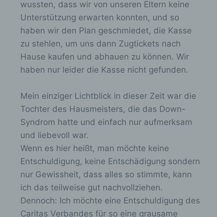
wussten, dass wir von unseren Eltern keine
Browsertypen und Versionen, (2) das vom
zugreifenden System verwendete
Unterstützung erwarten konnten, und so
Betriebssystem, (3) die Internetseite, von
haben wir den Plan geschmiedet, die Kasse
welcher ein zugreifendes System auf unsere
zu stehlen, um uns dann Zugtickets nach
Internetseite gelangt (sogenannte Referrer), (4)
die Unterwebseiten, welche über ein
Hause kaufen und abhauen zu können. Wir
zugreifendes System auf unserer Internetseite
haben nur leider die Kasse nicht gefunden.
angesteuert werden, (5) das Datum und die
Uhrzeit eines Zugriffs auf die Internetseite, (6)
eine Internet-Protokoll-Adresse (IP-Adresse),
Mein einziger Lichtblick in dieser Zeit war die
(7) der Internet-Service-Provider des
Tochter des Hausmeisters, die das Down-
zugreifenden Systems und (8) sonstige ähnliche
Syndrom hatte und einfach nur aufmerksam
Daten und Informationen, die der
Gefahrenabwehr im Falle von Angriffen auf
und liebevoll war.
unsere informationstechnologischen Systeme
Wenn es hier heißt, man möchte keine
dienen.
Entschuldigung, keine Entschädigung sondern
Bei der Nutzung dieser allgemeinen Daten und
nur Gewissheit, dass alles so stimmte, kann
Informationen ziehen wird keine Rückschlüsse auf
ich das teilweise gut nachvollziehen.
die betroffene Person. Diese Informationen werden
vielmehr benötigt, um (1) die Inhalte unserer
Dennoch: Ich möchte eine Entschuldigung des
Internetseite korrekt auszuliefern, (2) die Inhalte
Caritas Verbandes für so eine grausame