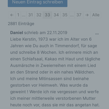
N
←
1
...
31
32
33
34
35
...
37
→
Alle
a
2881 Einträge
v
D
Daniel
schrieb am
22.11.2019
...
i
Liebe Kerstin, 1973 war ich im Alter von 6
i
g
Jahren wie Du auch in Timmendorf, für sage
e
a
und schreibe 8 Wochen. Ich erinnere mich an
s
t
einen Schlafsaal, Kakao mit Haut und tägliche
e
i
Ausmärsche in Zweierreihen mit einem Lied
M
o
an den Strand oder in ein nahes Wäldchen.
e
n
Ich und meine Mitinsassen sind beinahe
t
d
gestorben vor Heimweh. Was wurde da
e
a
geweint ! Werde ich nie vergessen und werfe
r
b
ich meiner mittlerweile verstorbenen Mutter
G
o
heute noch vor, dass sie mir das angetan hat.
ä
x