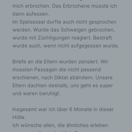
werden können. Registrierten Personen steht die
mich erbrochen. Das Erbrochene musste ich
Möglichkeit frei, die bei der Registrierung
dann aufessen.
angegebenen personenbezogenen Daten
Im Speisesaal durfte auch nicht gesprochen
jederzeit abzuändern oder vollständig aus dem
Datenbestand des für die Verarbeitung
werden. Wurde das Schweigen gebrochen,
Verantwortlichen löschen zu lassen.
wurde mit Züchtigungen reagiert. Bestraft
Der für die Verarbeitung Verantwortliche erteilt
wurde auch, wenn nicht aufgegessen wurde.
jeder betroffenen Person jederzeit auf Anfrage
Auskunft darüber, welche personenbezogenen
Briefe an die Eltern wurden zensiert. Wir
Daten über die betroffene Person gespeichert sind.
Ferner berichtigt oder löscht der für die
mussten Passagen die nicht passend
Verarbeitung Verantwortliche personenbezogene
erschienen, nach Diktat abändern. Unsere
Daten auf Wunsch oder Hinweis der betroffenen
Eltern dachten deshalb, uns geht es super
Person, soweit dem keine gesetzlichen
Aufbewahrungspflichten entgegenstehen. Die
und waren beruhigt.
Gesamtheit der Mitarbeiter des für die Verarbeitung
Verantwortlichen stehen der betroffenen Person in
Insgesamt war ich über 6 Monate in dieser
diesem Zusammenhang als Ansprechpartner zur
Verfügung.
Hölle.
Ich wünsche allen, die ähnliches erleben
Kontaktmöglichkeit über die Internetseite