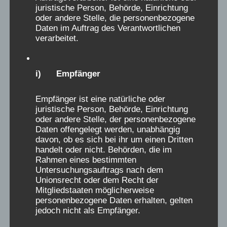
leiden haben!
juristische Person, Behörde, Einrichtung
oder andere Stelle, die personenbezogene
Daten im Auftrag des Verantwortlichen
D
Remi
schrieb am
22.11.2019
...
verarbeitet.
Ich bin Jahrgang 1963., und würde sagen, die
i
Misshandlungen gingen noch bis in die 70er
e
Jahre. 1974 kam ich wegen chronischer
s
i) Empfänger
Bronchitis in das DLRG Kurheim Goldener
e
Schlüssel in St. Peter Ording. Die Erziehung
Empfänger ist eine natürliche oder
M
juristische Person, Behörde, Einrichtung
war grauenvoll - wer nachts sprach, musste
e
oder andere Stelle, der personenbezogene
sich im Nachthemd auf den Kellerboden knien
t
Daten offengelegt werden, unabhängig
- die ganze Nacht. Alles musste gegesssen
davon, ob es sich bei ihr um einen Dritten
a
handelt oder nicht. Behörden, die im
weren, auch die Haut von der Milch, es war
b
Rahmen eines bestimmten
verboten, sie wegzumachen. Eine mildtätige
Untersuchungsauftrags nach dem
o
Küchenhelferin schmuggelte einen Löffel
Unionsrecht oder dem Recht der
x
Mitgliedstaaten möglicherweise
heraus , um die Haut zu entfernen, der wurde
e
personenbezogene Daten erhalten, gelten
gehütet wie ein Schatz. Das Schlimmste war,
jedoch nicht als Empfänger.
i
dass eine der "Tanten" die anderen Kinder