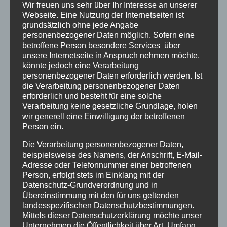
i
Wir freuen uns sehr über Ihr Interesse an unserer
und den Speisesaal erinnern. Ich glaube auch
n
Webseite. Eine Nutzung der Internetseiten ist
es war ein Ponyhof, gegen Ende der 6
grundsätzlich ohne jede Angabe
-
Wochen wurde von allen Kindern ein Foto mit
personenbezogener Daten möglich. Sofern eine
/
betroffene Person besondere Services über
Pony gemacht.
unsere Internetseite in Anspruch nehmen möchte,
a
könnte jedoch eine Verarbeitung
u
Mit 9 Jahren war ich kein ganz kleines Kind
personenbezogener Daten erforderlich werden. Ist
s
die Verarbeitung personenbezogener Daten
mehr, dennoch erinnere ich mich an eine
erforderlich und besteht für eine solche
b
größtenteils schlimme Zeit. Furchtbares
Verarbeitung keine gesetzliche Grundlage, holen
l
Heimweh. Oft ekelhaftes Essen, das
wir generell eine Einwilligung der betroffenen
Person ein.
e
aufgegessen werden musste (ich habe zum
n
Glück immer geschafft es runterzuwürgen
Die Verarbeitung personenbezogener Daten,
beispielsweise des Namens, der Anschrift, E-Mail-
d
ohne zu kotzen, das gelang aber nicht jedem
Adresse oder Telefonnummer einer betroffenen
e
Kind). Bettnässer wurden vor allen
Person, erfolgt stets im Einklang mit der
n
blossgestellt. Ausgehende Briefe an Eltern
Datenschutz-Grundverordnung und in
Übereinstimmung mit den für uns geltenden
.
wurden zensiert. Eine "Tante" (eine junge
landesspezifischen Datenschutzbestimmungen.
Frau von höchstens 20 Jahren) habe ich als
Mittels dieser Datenschutzerklärung möchte unser
besonders übergriffig in Erinnerung. Einmal
Unternehmen die Öffentlichkeit über Art, Umfang