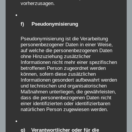
vorherzusagen.
Nächte im großen Schlafsaal waren eine
Tortur, kalt und Angst einflößend, wir mussten
mucksmäuschenstill sein und durften nicht
f) Pseudonymisierung
auf die Toilette gehen, dafür gab es nur einen
Emaille-Nachttopf für alle. Ausgerechnet zu
Pseudonymisierung ist die Verarbeitung
dieser Zeit war meine Verdauung
personenbezogener Daten in einer Weise,
auf welche die personenbezogenen Daten
(wahrscheinlich stressbedingt) so
ohne Hinzuziehung zusätzlicher
durcheinander, dass ich regelmäßig Nachts
Informationen nicht mehr einer spezifischen
mein Geschäft in den schon halbvollen Topf
betroffenen Person zugeordnet werden
können, sofern diese zusätzlichen
erledigen musste – voller Ekel, ohne Papier zu
Informationen gesondert aufbewahrt werden
haben – bis ich irgendwann auf die glorreiche
und technischen und organisatorischen
Idee kam, zum Abwischen die großen
Maßnahmen unterliegen, die gewährleisten,
dass die personenbezogenen Daten nicht
Gardinen zu benutzen….Zum Glück wurde ich
einer identifizierten oder identifizierbaren
nicht ertappt, aber ich schüttle mich heute
natürlichen Person zugewiesen werden.
noch bei dem Gedanken daran. Als mich
meine Eltern zwischenzeitlich einmal
g) Verantwortlicher oder für die
besuchten, war ich überglücklich und dachte,