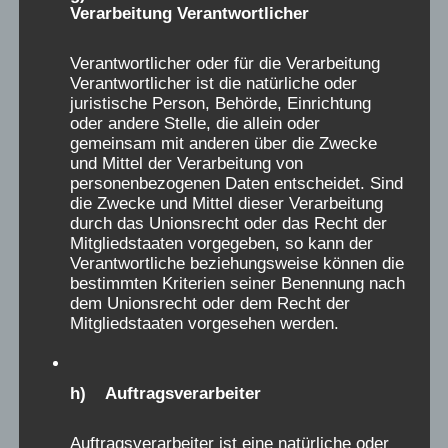
Verarbeitung Verantwortlicher
sie nehmen mich endlich wieder mit nach
Hause. Sie haben es aber nicht geschafft, mir
Verantwortlicher oder für die Verarbeitung
die Wahrheit zu sagen, sondern waren dann
Verantwortlicher ist die natürliche oder
juristische Person, Behörde, Einrichtung
plötzlich wieder verschwunden ohne sich
oder andere Stelle, die allein oder
verabschiedet zu haben, wohl auf Anraten
gemeinsam mit anderen über die Zwecke
der Schwestern, die mich kurz abgelenkt
und Mittel der Verarbeitung von
personenbezogenen Daten entscheidet. Sind
hatten. Ich weiß nicht, wie lange ich danach
die Zwecke und Mittel dieser Verarbeitung
geheult habe, aber zum Schluss war ich wie
durch das Unionsrecht oder das Recht der
versteinert vor Enttäuschung. Kinder wurden
Mitgliedstaaten vorgegeben, so kann der
Verantwortliche beziehungsweise können die
damals unmenschlich, würde- und lieblos
bestimmten Kriterien seiner Benennung nach
behandelt, es wurden ihnen keinerlei
dem Unionsrecht oder dem Recht der
Bedürfnisse und Gefühle zugestanden und
Mitgliedstaaten vorgesehen werden.
sie hatten nur nach dem Willen der Großen zu
spuren. Zum Glück hat sich heute Vieles
h) Auftragsverarbeiter
geändert und ich hoffe, dass meine Kinder
später nie unter solchen Erinnerungen zu
Auftragsverarbeiter ist eine natürliche oder