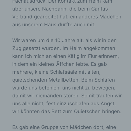
Fachausdruck. Der Kontakt zum Heim kam
auf einem Computersystem abgelegt und
o
n
gespeichert werden. Sie können die
über unsere Nachbarin, die beim Caritas
x
Verwendung von Cookies, LocalStorage und
-
Verband gearbeitet hat, ein anderes Mädchen
SessionStorage durch entsprechende
e
/
aus unserem Haus durfte auch mit.
Einstellung in Ihrem Browser verhindern.
i
a
n
Zahlreiche Internetseiten und Server verwenden
u
Wir waren um die 10 Jahre alt, als wir in den
Cookies. Viele Cookies enthalten eine sogenannte
-
s
Cookie-ID. Eine Cookie-ID ist eine eindeutige
Zug gesetzt wurden. Im Heim angekommen
/
Kennung des Cookies. Sie besteht aus einer
b
kann ich mich an einen Käfig im Flur erinnern,
Zeichenfolge, durch welche Internetseiten und
a
l
in dem ein kleines Äffchen lebte. Es gab
Server dem konkreten Internetbrowser zugeordnet
u
werden können, in dem das Cookie gespeichert
mehrere, kleine Schlafsääle mit alten,
e
s
wurde. Dies ermöglicht es den besuchten
quietschenden Metallbetten. Beim Schlafen
n
Internetseiten und Servern, den individuellen
b
wurde uns befohlen, uns nicht zu bewegen,
d
Browser der betroffenen Person von anderen
l
Internetbrowsern, die andere Cookies enthalten,
damit wir niemanden stören. Somit trauten wir
e
zu unterscheiden. Ein bestimmter Internetbrowser
e
uns alle nicht, fest einzuschlafen aus Angst,
n
kann über die eindeutige Cookie-ID wiedererkannt
n
wir könnten das Bett zum Quietschen bringen.
und identifiziert werden.
.
d
Durch den Einsatz von Cookies kann den Nutzern
e
Es gab eine Gruppe von Mädchen dort, eine
dieser Internetseite nutzerfreundlichere Services