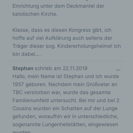
unserer Internetseite sowie die Werbung für diese
Einrichtung unter dem Deckmantel der
zu optimieren, (3) die dauerhafte
Funktionsfähigkeit unserer
katolischen Kirche.
informationstechnologischen Systeme und der
Technik unserer Internetseite zu gewährleisten
Klasse, dass es diesen Kongress gibt, ich
sowie (4) um Strafverfolgungsbehörden im Falle
eines Cyberangriffes die zur Strafverfolgung
hoffe auf viel Aufklärung auch seitens der
notwendigen Informationen bereitzustellen. Diese
Träger dieser sog. Kindererholungsheime! Ich
anonym erhobenen Daten und Informationen
bin dabei....
werden durch uns daher einerseits statistisch und
ferner mit dem Ziel ausgewertet, den Datenschutz
und die Datensicherheit in unserem Unternehmen
D
Stephan
schrieb am
22.11.2019
...
zu erhöhen, um letztlich ein optimales
Hallo, mein Name ist Stephan und ich wurde
i
Schutzniveau für die von uns verarbeiteten
personenbezogenen Daten sicherzustellen. Die
1957 geboren. Nachdem mein Großvater an
e
anonymen Daten der Server-Logfiles werden
TBC verstorben war, wurde das gesamte
s
getrennt von allen durch eine betroffene Person
Familienumfeld untersucht. Bei mir und bei 2
e
angegebenen personenbezogenen Daten
gespeichert.
Cousins wurden ein Schatten auf der Lunge
M
gefunden, woraufhin wir in unterschiedliche,
e
Registrierung auf unserer Internetseite
sogenannte Lungenheilstätten, eingewiesen
t
wurden.
Die betroffene Person hat die Möglichkeit, sich