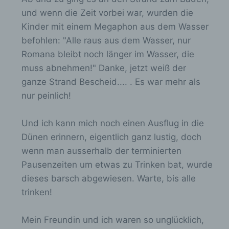
mittels einer entsprechenden Einstellung des
und wenn die Zeit vorbei war, wurden die
genutzten Internetbrowsers verhindern und damit
Kinder mit einem Megaphon aus dem Wasser
der Setzung von Cookies dauerhaft
widersprechen. Ferner können bereits gesetzte
befohlen: "Alle raus aus dem Wasser, nur
Cookies jederzeit über einen Internetbrowser oder
Romana bleibt noch länger im Wasser, die
andere Softwareprogramme gelöscht werden. Dies
muss abnehmen!" Danke, jetzt weiß der
ist in allen gängigen Internetbrowsern möglich.
Deaktiviert die betroffene Person die Setzung von
ganze Strand Bescheid.... . Es war mehr als
Cookies in dem genutzten Internetbrowser, sind
nur peinlich!
unter Umständen nicht alle Funktionen unserer
Internetseite vollumfänglich nutzbar.
Und ich kann mich noch einen Ausflug in die
Erfassung von allgemeinen Daten und
Dünen erinnern, eigentlich ganz lustig, doch
Informationen
wenn man ausserhalb der terminierten
Die Internetseite erfasst mit jedem Aufruf der
Pausenzeiten um etwas zu Trinken bat, wurde
Internetseite durch eine betroffene Person oder
dieses barsch abgewiesen. Warte, bis alle
ein automatisiertes System eine Reihe von
trinken!
allgemeinen Daten und Informationen. Diese
allgemeinen Daten und Informationen werden in
den Logfiles des Servers gespeichert. Erfasst
Mein Freundin und ich waren so unglücklich,
werden können die (1) verwendeten