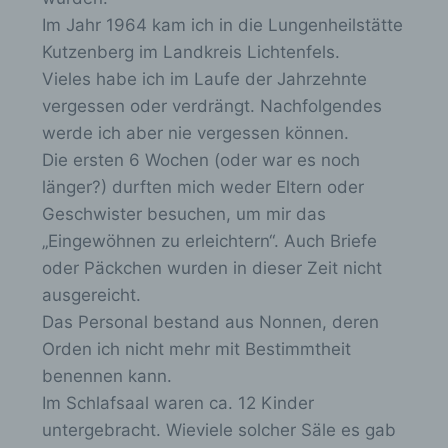
a
auf der Internetseite des für die Verarbeitung
Im Jahr 1964 kam ich in die Lungenheilstätte
b
Verantwortlichen unter Angabe von
Kutzenberg im Landkreis Lichtenfels.
personenbezogenen Daten zu registrieren.
o
Vieles habe ich im Laufe der Jahrzehnte
Welche personenbezogenen Daten dabei an den
x
für die Verarbeitung Verantwortlichen übermittelt
vergessen oder verdrängt. Nachfolgendes
e
werden, ergibt sich aus der jeweiligen
werde ich aber nie vergessen können.
Eingabemaske, die für die Registrierung
i
verwendet wird. Die von der betroffenen Person
Die ersten 6 Wochen (oder war es noch
n
eingegebenen personenbezogenen Daten
länger?) durften mich weder Eltern oder
werden ausschließlich für die interne
-
Geschwister besuchen, um mir das
Verwendung bei dem für die Verarbeitung
/
Verantwortlichen und für eigene Zwecke
„Eingewöhnen zu erleichtern“. Auch Briefe
a
erhoben und gespeichert. Der für die
oder Päckchen wurden in dieser Zeit nicht
Verarbeitung Verantwortliche kann die
u
ausgereicht.
Weitergabe an einen oder mehrere
s
Auftragsverarbeiter, beispielsweise einen
Das Personal bestand aus Nonnen, deren
Paketdienstleister, veranlassen, der die
b
Orden ich nicht mehr mit Bestimmtheit
personenbezogenen Daten ebenfalls
l
benennen kann.
ausschließlich für eine interne Verwendung, die
e
dem für die Verarbeitung Verantwortlichen
Im Schlafsaal waren ca. 12 Kinder
zuzurechnen ist, nutzt.
n
untergebracht. Wieviele solcher Säle es gab