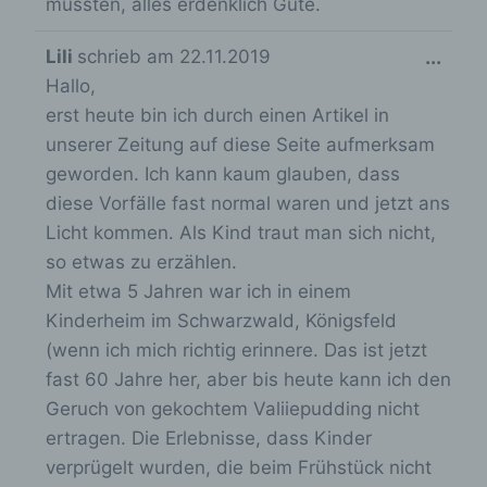
mussten, alles erdenklich Gute.
Die Internetseite enthält aufgrund von
gesetzlichen Vorschriften Angaben, die eine
D
Lili
schrieb am
22.11.2019
...
schnelle elektronische Kontaktaufnahme zu
Hallo,
i
unserem Unternehmen sowie eine unmittelbare
erst heute bin ich durch einen Artikel in
e
Kommunikation mit uns ermöglichen, was
ebenfalls eine allgemeine Adresse der
unserer Zeitung auf diese Seite aufmerksam
s
sogenannten elektronischen Post (E-Mail-
geworden. Ich kann kaum glauben, dass
e
Adresse) umfasst. Sofern eine betroffene
diese Vorfälle fast normal waren und jetzt ans
Person per E-Mail oder über ein
M
Kontaktformular den Kontakt mit dem für die
Licht kommen. Als Kind traut man sich nicht,
e
Verarbeitung Verantwortlichen aufnimmt,
so etwas zu erzählen.
t
werden die von der betroffenen Person
Mit etwa 5 Jahren war ich in einem
übermittelten personenbezogenen Daten
a
automatisch gespeichert. Solche auf freiwilliger
Kinderheim im Schwarzwald, Königsfeld
b
Basis von einer betroffenen Person an den für
(wenn ich mich richtig erinnere. Das ist jetzt
die Verarbeitung Verantwortlichen übermittelten
o
fast 60 Jahre her, aber bis heute kann ich den
personenbezogenen Daten werden für Zwecke
x
der Bearbeitung oder der Kontaktaufnahme zur
Geruch von gekochtem Valiiepudding nicht
e
betroffenen Person gespeichert. Es erfolgt
ertragen. Die Erlebnisse, dass Kinder
keine Weitergabe dieser personenbezogenen
i
Daten an Dritte.
verprügelt wurden, die beim Frühstück nicht
n