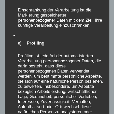
wöchentliche Gewichtskontrolle, obwohl wir
uns bis auf die Unterhose ausziehen und
Einschränkung der Verarbeitung ist die
lange im Kalten warten mussten bis wir an
Markierung gespeicherter
personenbezogener Daten mit dem Ziel, ihre
der Reihe waren, um von einem strengen
künftige Verarbeitung einzuschränken.
Weißkittel auf eine Waage gestellt zu werden.
Hatte man nämlich an Gewicht etwas
zugenommen, gab es zur Belohnung ein,
e) Profiling
wohlbemerkt EIN, für mich damals sehr
leckeres „Fischli“, das Salzgebäck, das es
Profiling ist jede Art der automatisierten
Verarbeitung personenbezogener Daten, die
heute noch als Knabbermischung zu kaufen
darin besteht, dass diese
gibt und ich heute nicht mehr anrühre. Leider
personenbezogenen Daten verwendet
werden, um bestimmte persönliche Aspekte,
hatte ich nicht immer zugenommen und oft
die sich auf eine natürliche Person beziehen,
ging ich leer aus, was mich unendlich
zu bewerten, insbesondere, um Aspekte
enttäuscht hat. Es gab auch sonst keinerlei
bezüglich Arbeitsleistung, wirtschaftlicher
Lage, Gesundheit, persönlicher Vorlieben,
Süßigkeiten, keine Päckchen und keine Post,
Interessen, Zuverlässigkeit, Verhalten,
nicht mal zu meinem Geburtstag, ich konnte
Aufenthaltsort oder Ortswechsel dieser
ja auch noch nicht lesen und schreiben. Die
natürlichen Person zu analysieren oder