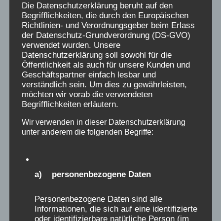
D
Remi
schrieb am
22.11.2019
...
Die Datenschutzerklärung beruht auf den
Ich gehörte zu den Zunehmkindern, war aber
i
Begrifflichkeiten, die durch den Europäischen
Richtlinien- und Verordnungsgeber beim Erlass
schon 16. Ich erinnerte mich, dass mich die
e
der Datenschutz-Grundverordnung (DS-GVO)
Abnehmkinder baten, ihnen in der Apotheke
s
verwendet wurden. Unsere
Abführmittel zu besorgen , weil ich schon
Datenschutzerklärung soll sowohl für die
e
Öffentlichkeit als auch für unsere Kunden und
erwachsen aussah, würden sie die mir
M
Geschäftspartner einfach lesbar und
verkaufen. So Angst hatten sie, das Gleiche
e
verständlich sein. Um dies zu gewährleisten,
möchten wir vorab die verwendeten
zu wiegen oder gar zuzunehmen. Ich habe es
t
Begrifflichkeiten erläutern.
nicht getan, weil ich Angst hatte, anderen
a
Medikamente zu geben.
Wir verwenden in dieser Datenschutzerklärung
b
unter anderem die folgenden Begriffe:
Ich bin mir sicher, wenn der Grund für
o
Übergewicht keine Essstörung war, hatten sie
x
die spätestens bei ihrer Entlassung.
e
a) personenbezogene Daten
i
D
Sylvia
schrieb am
22.11.2019
...
n
Ich bin entsetzt zu sehen, dass so viele
i
Personenbezogene Daten sind alle
-
Informationen, die sich auf eine identifizierte
andere Kinder ebenso schreckliche
e
oder identifizierbare natürliche Person (im