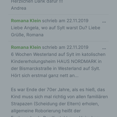
Herzlichen Dank dafür !!!
Anja Röhl (Vorsitzende)
i
Andrea
n
Kiehlufer 43
-
D
Romana Klein
schrieb am
22.11.2019
...
12059 Berlin
/
Liebe Angela, wo auf Sylt warst Du? Liebe
i
Deutschland
a
Grüße, Romana
e
0176-24324947
u
s
D
Romana Klein
schrieb am
22.11.2019
...
s
e
E-Mail: info@verschickungsheime.de
6 Wochen Westerland auf Sylt im katolischen
i
b
M
Cookies / SessionStorage / LocalStorage
Kindererholungsheim HAUS NORDMARK in
e
l
e
der Bismarckstraße in Westerland auf Sylt.
s
e
t
Die Internetseiten verwenden teilweise so
Hört sich erstmal ganz nett an...
e
genannte Cookies, LocalStorage und
n
a
SessionStorage. Dies dient dazu, unser
M
d
b
Angebot nutzerfreundlicher, effektiver und
Es war Ende der 70er Jahre, als es hieß, das
e
e
sicherer zu machen. Local Storage und
o
Kind muss sich mal richtig von allen familiären
SessionStorage ist eine Technologie, mit
t
n
x
welcher ihr Browser Daten auf Ihrem Computer
Strapazen (Scheidung der Eltern) erholen,
a
.
e
oder mobilen Gerät abspeichert. Cookies sind
allgemeine Roborierung heißt der
b
Textdateien, welche über einen Internetbrowser
i