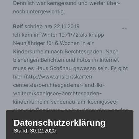
Denn ich war kerngesund und weder über-
s
e
noch untergewichtig.
t
i
e
n
D
Rolf
schrieb am
22.11.2019
...
b
-
Ich kam im Winter 1971/72 als knapp
i
u
/
Neunjähriger für 6 Wochen in ein
e
c
a
Kinderkurheim nach Berchtesgaden. Nach
s
h
u
bisherigen Berichten und Fotos im Internet
e
l
s
muss es Haus Schönau gewesen sein. Es gibt
M
i
b
hier (http://www.ansichtskarten-
e
s
l
center.de/berchtesgadener-land-lkr-
t
t
weitere/koenigsee-berchtesgaden-
e
a
e
kinderkurheim-schoenau-am-koenigssee)
n
b
eine alte Postkarte, Ich bin sicher dass es das
d
o
war. Ich kann mich noch an den
e
Datenschutzerklärung
x
Gemeinschaftsraum mit der durchgehenden
n
e
Stand: 30.12.2020
Sitzbank (wie auf der Postkarte zu sehen)
.