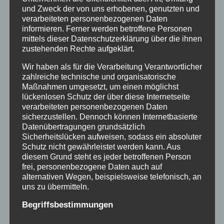
und Zweck der von uns erhobenen, genutzten und
schlug sie einem Jungen so heftig ins Gesicht,
verarbeiteten personenbezogenen Daten
dass seine Wange aufplatzte. Mich knallte sie
informieren. Ferner werden betroffene Personen
mittels dieser Datenschutzerklärung über die ihnen
einmal mit dem Kopf gegen den Kopf eines
zustehenden Rechte aufgeklärt.
anderen Jungen weil wir uns gezankt hatten.
Es war so heftig. dass wir beide noch
Wir haben als für die Verarbeitung Verantwortlicher
zahlreiche technische und organisatorische
tagelang danach Kopfschmerzen hatten. Es
Maßnahmen umgesetzt, um einen möglichst
gab aber auch nette und verständnisvolle
lückenlosen Schutz der über diese Internetseite
Betreuerinnen.
verarbeiteten personenbezogenen Daten
sicherzustellen. Dennoch können Internetbasierte
Datenübertragungen grundsätzlich
Die 6 Wochen kamen mir damals wie eine
Sicherheitslücken aufweisen, sodass ein absoluter
Schutz nicht gewährleistet werden kann. Aus
Ewigkeit vor. Die zweite Hälfte der Zeit war
diesem Grund steht es jeder betroffenen Person
etwas erträglicher. Man hatte sich mit
frei, personenbezogene Daten auch auf
anderen Kindern angefreundet, und es gab
alternativen Wegen, beispielsweise telefonisch, an
uns zu übermitteln.
teilweise schöne Ausflüge an/auf den
Königssee.
Begriffsbestimmungen