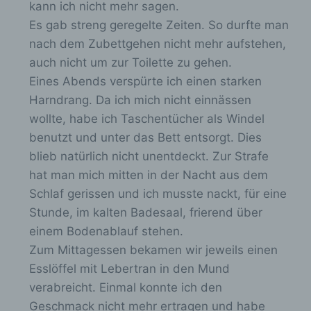
d
Durch eine Registrierung auf der Internetseite des
kann ich nicht mehr sagen.
für die Verarbeitung Verantwortlichen wird ferner
e
Es gab streng geregelte Zeiten. So durfte man
die vom Internet-Service-Provider (ISP) der
n
nach dem Zubettgehen nicht mehr aufstehen,
betroffenen Person vergebene IP-Adresse, das
Datum sowie die Uhrzeit der Registrierung
.
auch nicht um zur Toilette zu gehen.
gespeichert. Die Speicherung dieser Daten erfolgt
Eines Abends verspürte ich einen starken
vor dem Hintergrund, dass nur so der Missbrauch
Harndrang. Da ich mich nicht einnässen
unserer Dienste verhindert werden kann, und
diese Daten im Bedarfsfall ermöglichen,
wollte, habe ich Taschentücher als Windel
begangene Straftaten aufzuklären. Insofern ist die
benutzt und unter das Bett entsorgt. Dies
Speicherung dieser Daten zur Absicherung des für
blieb natürlich nicht unentdeckt. Zur Strafe
die Verarbeitung Verantwortlichen erforderlich.
Eine Weitergabe dieser Daten an Dritte erfolgt
hat man mich mitten in der Nacht aus dem
grundsätzlich nicht, sofern keine gesetzliche
Schlaf gerissen und ich musste nackt, für eine
Pflicht zur Weitergabe besteht oder die Weitergabe
Stunde, im kalten Badesaal, frierend über
der Strafverfolgung dient.
einem Bodenablauf stehen.
Die Registrierung der betroffenen Person unter
Zum Mittagessen bekamen wir jeweils einen
freiwilliger Angabe personenbezogener Daten
dient dem für die Verarbeitung Verantwortlichen
Esslöffel mit Lebertran in den Mund
dazu, der betroffenen Person Inhalte oder
verabreicht. Einmal konnte ich den
Leistungen anzubieten, die aufgrund der Natur der
Geschmack nicht mehr ertragen und habe
Sache nur registrierten Benutzern angeboten