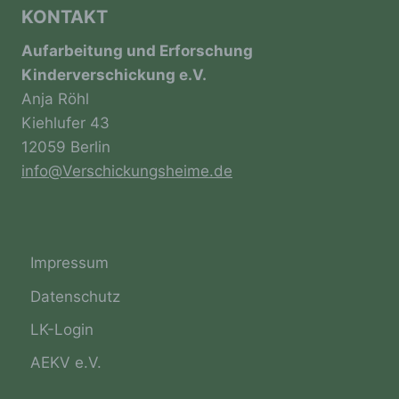
Löschen oder die Vernichtung.
KONTAKT
Aufarbeitung und Erforschung
d) Einschränkung der Verarbeitung
Kinderverschickung e.V.
Anja Röhl
Einschränkung der Verarbeitung ist die
Kiehlufer 43
Markierung gespeicherter
personenbezogener Daten mit dem Ziel, ihre
12059 Berlin
künftige Verarbeitung einzuschränken.
info@Verschickungsheime.de
e) Profiling
Impressum
Profiling ist jede Art der automatisierten
Verarbeitung personenbezogener Daten, die
Datenschutz
darin besteht, dass diese
personenbezogenen Daten verwendet
LK-Login
werden, um bestimmte persönliche Aspekte,
die sich auf eine natürliche Person beziehen,
AEKV e.V.
zu bewerten, insbesondere, um Aspekte
bezüglich Arbeitsleistung, wirtschaftlicher