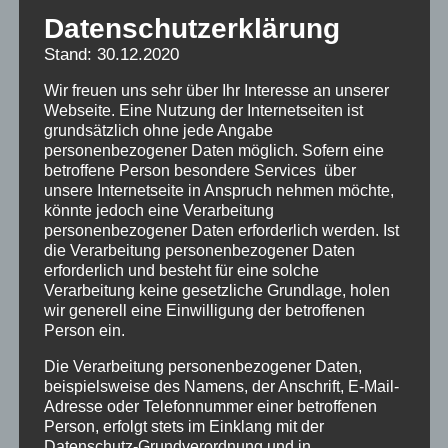
Datenschutzerklärung
Stand: 30.12.2020
Wir freuen uns sehr über Ihr Interesse an unserer
Webseite. Eine Nutzung der Internetseiten ist
grundsätzlich ohne jede Angabe
personenbezogener Daten möglich. Sofern eine
betroffene Person besondere Services über
unsere Internetseite in Anspruch nehmen möchte,
könnte jedoch eine Verarbeitung
personenbezogener Daten erforderlich werden. Ist
die Verarbeitung personenbezogener Daten
erforderlich und besteht für eine solche
Verarbeitung keine gesetzliche Grundlage, holen
wir generell eine Einwilligung der betroffenen
Person ein.
Hans Kleinschmidt | Bild: Mitteilungsblatt d. Dt.
Roten Kreuzes, Landesverb. Ba-Wü u.
Die Verarbeitung personenbezogener Daten,
beispielsweise des Namens, der Anschrift, E-Mail-
Südbaden. 14 (1962), H. 5/6, S. 7
Adresse oder Telefonnummer einer betroffenen
Der
Landesverein in Baden-Württemberg
Person, erfolgt stets im Einklang mit der
(AKVBW e.V.)
, erwartet nun vom Landes-
Datenschutz-Grundverordnung und in