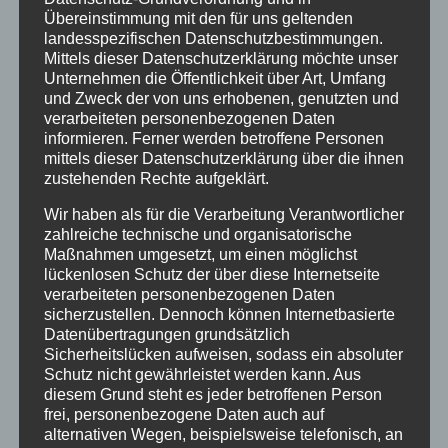
Übereinstimmung mit den für uns geltenden
Ministerium detaillierte wissenschaftliche
landesspezifischen Datenschutzbestimmungen.
Untersuchungen dazu, so wie es momentan in
Mittels dieser Datenschutzerklärung möchte unser
NRW geschieht. Sie fordern, dass die illegalen
Unternehmen die Öffentlichkeit über Art, Umfang
und Zweck der von uns erhobenen, genutzten und
Medikamentenstudien des Dr. Hans
verarbeiteten personenbezogenen Daten
Kleinschmidt, einem führenden Propagandisten
informieren. Ferner werden betroffene Personen
der Verschickungen in Theorie und Praxis,
mittels dieser Datenschutzerklärung über die ihnen
zustehenden Rechte aufgeklärt.
restlos aufgeklärt werden müssen. Näheres
hier:
Wir haben als für die Verarbeitung Verantwortlicher
zahlreiche technische und organisatorische
Maßnahmen umgesetzt, um einen möglichst
——————————————————
lückenlosen Schutz der über diese Internetseite
verarbeiteten personenbezogenen Daten
sicherzustellen. Dennoch können Internetbasierte
Der Landes-Verein in Baden-Württemberg wird
Datenübertragungen grundsätzlich
Sicherheitslücken aufweisen, sodass ein absoluter
seit 2020 zwar mit 30.000.- jährlich in seiner
Schutz nicht gewährleistet werden kann. Aus
Beratungsarbeit mit Verschickungskindern
diesem Grund steht es jeder betroffenen Person
gefördert. Damit kann man aber keine
frei, personenbezogene Daten auch auf
alternativen Wegen, beispielsweise telefonisch, an
wissenschaftlichen Studien bezahlen. Andere