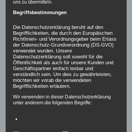
uns zu übermitteln.
Landesgruppen haben noch nicht mal eine
Begriffsbestimmungen
Förderung ihrer Beratungen von Betroffenen
durchsetzen können.
Es ist ein Skandal, dass
Die Datenschutzerklärung beruht auf den
die wirkliche Unterstützung, die eine
Begrifflichkeiten, die durch den Europäischen
Förderung von bezahlten Kräften einschließt,
Richtlinien- und Verordnungsgeber beim Erlass
so sehr hinter den Worten von Anerkennung
der Datenschutz-Grundverordnung (DS-GVO)
verwendet wurden. Unsere
hinterherhinkt!
Datenschutzerklärung soll sowohl für die
Öffentlichkeit als auch für unsere Kunden und
Geschäftspartner einfach lesbar und
Helft uns, hier gegenzusteuern,
unterstützt
verständlich sein. Um dies zu gewährleisten,
die Betroffenenbewegung durch eure
möchten wir vorab die verwendeten
Solidarität
, indem ihr für
30.- im Jahr
dem
Begrifflichkeiten erläutern.
Bundesverein „Initiative Verschickungskinder
Wir verwenden in dieser Datenschutzerklärung
e.V.“ beitretet:
unter anderem die folgenden Begriffe:
https://verschickungsheime.de/verein/
a) personenbezogene Daten
ZURÜCK
WEITER