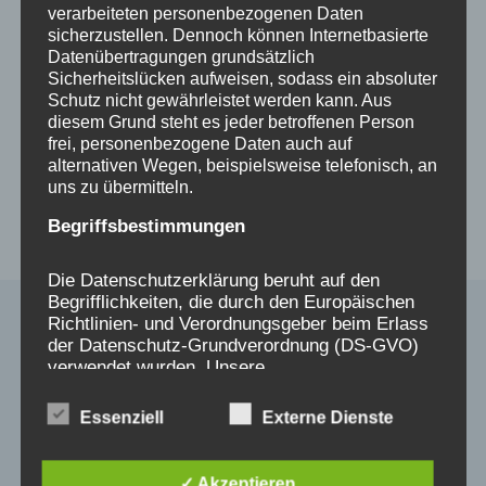
verarbeiteten personenbezogenen Daten
06
sicherzustellen. Dennoch können Internetbasierte
Datenübertragungen grundsätzlich
Sicherheitslücken aufweisen, sodass ein absoluter
Beitragsnavigation
ZURÜCK
WEITER
Schutz nicht gewährleistet werden kann. Aus
diesem Grund steht es jeder betroffenen Person
Verschickungskinder –
Aufruf zur Teilnahme
frei, personenbezogene Daten auch auf
Fürs Leben gezeichnet
an Interviews der
alternativen Wegen, beispielsweise telefonisch, an
uns zu übermitteln.
– Buchvorstellung in
DIAKONIE
Berlin am 6.11.23
Württemberg
Begriffsbestimmungen
Die Datenschutzerklärung beruht auf den
Begrifflichkeiten, die durch den Europäischen
Richtlinien- und Verordnungsgeber beim Erlass
der Datenschutz-Grundverordnung (DS-GVO)
Ähnliche Beiträge
verwendet wurden. Unsere
Datenschutzerklärung soll sowohl für die
Öffentlichkeit als auch für unsere Kunden und
Essenziell
Externe Dienste
Geschäftspartner einfach lesbar und
verständlich sein. Um dies zu gewährleisten,
möchten wir vorab die verwendeten
✓ Akzeptieren