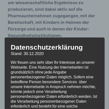
um wissenschaftliche Ergebnisse zu
produzieren, sind dabei aktiv auf die
Pharmaunternehmen zugegangen, mit der
Bereitschaft, mit Kindern in Heimen der
Fürsorge und auch in denen der Kinder-
Gesundheitsinstitutionen,
Medikamentenversuche gegen gute
Datenschutzerklärung
Bezahlung vorzunehmen. Dabei nahmen sie
Stand: 30.12.2020
es nicht so genau damit, ihre Versuche
vorher von den Eltern genehmigen zu lassen.
Wir freuen uns sehr über Ihr Interesse an unserer
Webseite. Eine Nutzung der Internetseiten ist
Sylvia Wagner hat als Wissenschaftlerin in
grundsätzlich ohne jede Angabe
diesem Zusammenhang sensationelle
personenbezogener Daten möglich. Sofern eine
Recherchen ans Licht der Öffentlichkeit
betroffene Person besondere Services über
unsere Internetseite in Anspruch nehmen möchte,
gebracht. Mit diesen zwang sie Politik,
könnte jedoch eine Verarbeitung
Behörden und Einrichtungen, nach Jahrzehnten
personenbezogener Daten erforderlich werden. Ist
der Ignoranz endlich den
die Verarbeitung personenbezogener Daten
erforderlich und besteht für eine solche
Medikamentenmissbrauch in deutschen