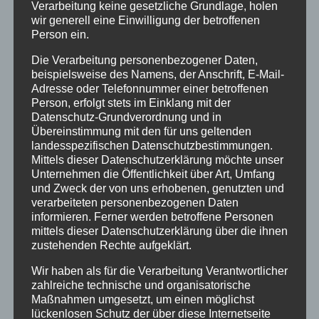
Verarbeitung keine gesetzliche Grundlage, holen
Kinderheimen aufzuarbeiten. In dem Roman
wir generell eine Einwilligung der betroffenen
heimgesperrt
erzählt sie ihre Geschichte und
Person ein.
die vieler anderer Heimkinder.
Die Verarbeitung personenbezogener Daten,
beispielsweise des Namens, der Anschrift, E-Mail-
Adresse oder Telefonnummer einer betroffenen
„Bis Anfang der 1970er Jahre wurden in
Person, erfolgt stets im Einklang mit der
Deutschland Medikamententests, unter
Datenschutz-Grundverordnung und in
Übereinstimmung mit den für uns geltenden
anderem Impfstoffe und Psychopharmaka, an
landesspezifischen Datenschutzbestimmungen.
Heimkindern durchgeführt. Die Kinder und ihre
Mittels dieser Datenschutzerklärung möchte unser
Eltern wurden darüber nicht informiert.
Unternehmen die Öffentlichkeit über Art, Umfang
und Zweck der von uns erhobenen, genutzten und
Behörden und Pharmaindustrie waren ebenso
verarbeiteten personenbezogenen Daten
involviert wie ehemalige KZ-Ärzte […].
informieren. Ferner werden betroffene Personen
Aufgedeckt hat den Skandal die Pharmazeutin
mittels dieser Datenschutzerklärung über die ihnen
zustehenden Rechte aufgeklärt.
Sylvia Wagner.“
So Valerie Höhne, in der taz
Wir haben als für die Verarbeitung Verantwortlicher
zahlreiche technische und organisatorische
Hier der Link zum Buch:
Maßnahmen umgesetzt, um einen möglichst
https://shop.correctiv.org/Heimgesperrt/SW101
lückenlosen Schutz der über diese Internetseite