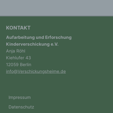
kulturellen oder sozialen Identität dieser
natürlichen Person sind, identifiziert werden
kann.
KONTAKT
b) betroffene Person
Aufarbeitung und Erforschung
Betroffene Person ist jede identifizierte oder
Kinderverschickung e.V.
identifizierbare natürliche Person, deren
Anja Röhl
personenbezogene Daten von dem für die
Kiehlufer 43
Verarbeitung Verantwortlichen verarbeitet
werden.
12059 Berlin
info@Verschickungsheime.de
c) Verarbeitung
Verarbeitung ist jeder mit oder ohne Hilfe
Impressum
automatisierter Verfahren ausgeführte
Vorgang oder jede solche Vorgangsreihe im
Datenschutz
Zusammenhang mit personenbezogenen