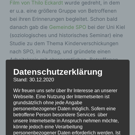
Film von Thilo Eckardt
wurde gedreht, in dem
er u.a. eine größere Gruppe von Betroffenen
bei ihren Erinnerungen begleitet. Schon bald
danach gab die
Gemeinde SPO
bei der Uni Kiel
(soziologisches und historisches Seminar) eine
Studie zu dem Thema Kinderverschickungen
nach SPO, in Auftrag, und gründete einen
Arbeitskreis mit ehrenamtlichen. Betroffenen-
Interviews und Bürgerrecherche wurden
Datenschutzerklärung
einbezogen.
Stand: 30.12.2020
Heute gibt es zwischen Claudia Johansson
Wir freuen uns sehr über Ihr Interesse an unserer
(SPO-Heimort-Webseite) und dem
Webseite. Eine Nutzung der Internetseiten ist
Bürgermeister Herrn Ritter, sowie der
grundsätzlich ohne jede Angabe
Universität Kiel einen, nach Claudia Johansson,
personenbezogener Daten möglich. Sofern eine
betroffene Person besondere Services über
„vertrauensvoll wachsenden Austausch“. Hier
unsere Internetseite in Anspruch nehmen möchte,
noch ein
Beitrag
dazu im NDR
könnte jedoch eine Verarbeitung
personenbezogener Daten erforderlich werden. Ist