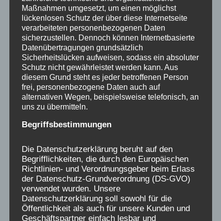
Maßnahmen umgesetzt, um einen möglichst
lückenlosen Schutz der über diese Internetseite
verarbeiteten personenbezogenen Daten
sicherzustellen. Dennoch können Internetbasierte
Datenübertragungen grundsätzlich
Sicherheitslücken aufweisen, sodass ein absoluter
Bürgermeister Ritter vor der Ausstellungsstele,
Schutz nicht gewährleistet werden kann. Aus
umgeben von Zeitzeugen, er ist berührt von
diesem Grund steht es jeder betroffenen Person
den Aussagen der Betroffenen, die im starken
frei, personenbezogene Daten auch auf
alternativen Wegen, beispielsweise telefonisch, an
Gegensatz zu den Selbstaussagen der
uns zu übermitteln.
Heimbetreibenden stehen.
Begriffsbestimmungen
Auch die Leiterin des
Museums
,
Katja Sinn
,
Die Datenschutzerklärung beruht auf den
freut sich über den Beginn der gesellschaftlich
Begrifflichkeiten, die durch den Europäischen
längst schon überfälligen Aufarbeitung des
Richtlinien- und Verordnungsgeber beim Erlass
der Datenschutz-Grundverordnung (DS-GVO)
Themas. Die Initiative Verschickungskinder
verwendet wurden. Unsere
wünscht sich die Ausstellung als dauerhafte
Datenschutzerklärung soll sowohl für die
Ecke im Museum.
Öffentlichkeit als auch für unsere Kunden und
Geschäftspartner einfach lesbar und