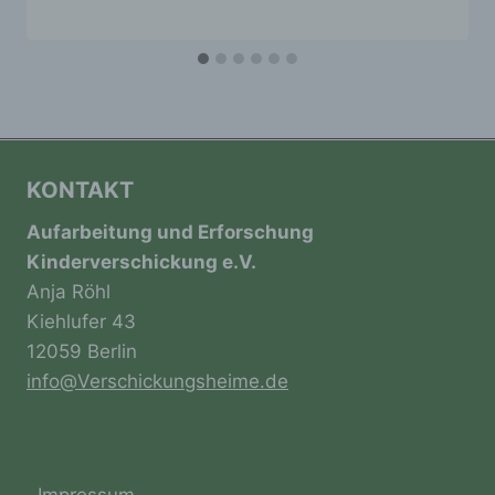
e) Profiling
Profiling ist jede Art der automatisierten
Verarbeitung personenbezogener Daten, die
darin besteht, dass diese
personenbezogenen Daten verwendet
werden, um bestimmte persönliche Aspekte,
die sich auf eine natürliche Person beziehen,
KONTAKT
zu bewerten, insbesondere, um Aspekte
bezüglich Arbeitsleistung, wirtschaftlicher
Aufarbeitung und Erforschung
Lage, Gesundheit, persönlicher Vorlieben,
Kinderverschickung e.V.
Interessen, Zuverlässigkeit, Verhalten,
Aufenthaltsort oder Ortswechsel dieser
Anja Röhl
natürlichen Person zu analysieren oder
Kiehlufer 43
vorherzusagen.
12059 Berlin
info@Verschickungsheime.de
f) Pseudonymisierung
Pseudonymisierung ist die Verarbeitung
personenbezogener Daten in einer Weise,