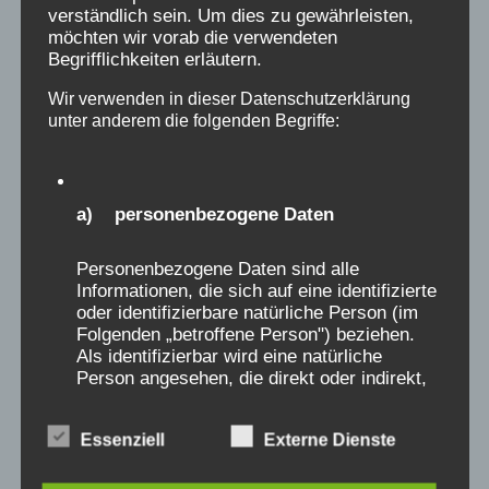
verständlich sein. Um dies zu gewährleisten,
Hier ein virtueller
Gang durch die
möchten wir vorab die verwendeten
Begrifflichkeiten erläutern.
Ausstellung
Hier die
Rede des Dr. Helge-Fabian Hertz
Wir verwenden in dieser Datenschutzerklärung
unter anderem die folgenden Begriffe:
bei Ausstellungseröffnung
Hier ein
Artikel
zur Studienbekanntgabe
2022
Betroffene aus St. Peter-Ording
können
a) personenbezogene Daten
sich entweder im Verein:
„Initiative
Personenbezogene Daten sind alle
Verschickungskinder e.V.“
bundesweit
Informationen, die sich auf eine identifizierte
organisieren und engagieren
oder identifizierbare natürliche Person (im
(Aktivengruppe, Landesgruppe S-H.,
Folgenden „betroffene Person") beziehen.
Als identifizierbar wird eine natürliche
Heimortgruppe SPO, Forum), in der
Person angesehen, die direkt oder indirekt,
Landesgruppe Schleswig-Holstein, über
insbesondere mittels Zuordnung zu einer
die
Landesseite Schleswig-Holstein
Kennung wie einem Namen, zu einer
Essenziell
Externe Dienste
Kennnummer, zu Standortdaten, zu einer
miteinander austauschen, oder auch
diese
Online-Kennung oder zu einem oder
Webseite
nutzen.
mehreren besonderen Merkmalen, die